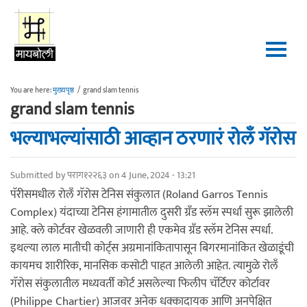
Skip to main content
You are here:
मुख्यपृष्ठ
/
grand slam tennis
grand slam tennis
भल्याभल्यांसाठी आव्हान ठरणारं रोलँ गॅरोस
Submitted by
पराग१२२६३
on 4 June, 2024 - 13:21
पॅरीसमधील रोलँ गॅरोस टेनिस संकुलात (Roland Garros Tennis
Complex) यंदाच्या टेनिस हंगामातील दुसरी ग्रँड स्लॅम स्पर्धा सुरू झालेली
आहे. क्ले कोर्टवर खेळवली जाणारी ही एकमेव ग्रँड स्लॅम टेनिस स्पर्धा.
इथल्या लाल मातीची कोर्ट्स अग्रमानांकितापासून बिगरमानांकित खेळाडूंची
कायमच शारीरिक, मानसिक कसोटी पाहत आलेली आहेत. त्यामुळे रोलँ
गॅरोस संकुलातील मध्यवर्ती कोर्ट असलेल्या फिलीप चॅर्टिएर कोर्टावर
(Philippe Chartier) आजवर अनेक धक्कादायक आणि अनपेक्षित