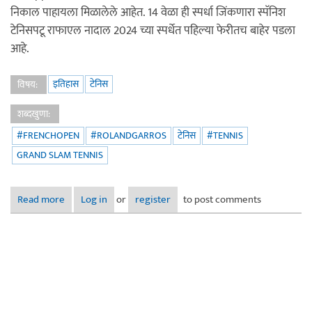
निकाल पाहायला मिळालेले आहेत. 14 वेळा ही स्पर्धा जिंकणारा स्पॅनिश
टेनिसपटू राफाएल नादाल 2024 च्या स्पर्धेत पहिल्या फेरीतच बाहेर पडला
आहे.
इतिहास
टेनिस
विषय:
शब्दखुणा:
#FRENCHOPEN
#ROLANDGARROS
टेनिस
#TENNIS
GRAND SLAM TENNIS
Read more
about भल्याभल्यांसाठी आव्हान ठरणारं रोलँ गॅरोस
Log in
or
register
to post comments