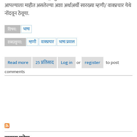
आपल्याला माहीत असलेल्या अशा अर्थाअर्थी सारख्या म्हणी/ वाक्प्रचार येथे
नोंदवून ठेवूया.
भाषा
विषय:
म्हणी
वाक्प्रचार
भाषा प्रवास
शब्दखुणा:
Read more
about अर्थाअर्थी म्हणी
25 प्रतिसाद
Log in
or
register
to post
comments