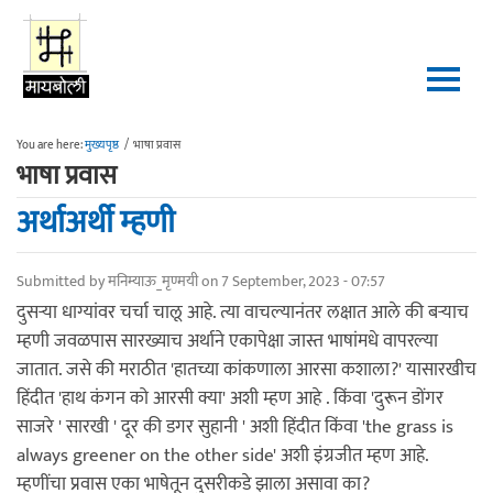
Skip to main content
You are here:
मुख्यपृष्ठ
/
भाषा प्रवास
भाषा प्रवास
अर्थाअर्थी म्हणी
Submitted by
मनिम्याऊ_मृण्मयी
on 7 September, 2023 - 07:57
दुसऱ्या धाग्यांवर चर्चा चालू आहे. त्या वाचल्यानंतर लक्षात आले की बऱ्याच
म्हणी जवळपास सारख्याच अर्थाने एकापेक्षा जास्त भाषांमधे वापरल्या
जातात. जसे की मराठीत 'हातच्या कांकणाला आरसा कशाला?' यासारखीच
हिंदीत 'हाथ कंगन को आरसी क्या' अशी म्हण आहे . किंवा 'दुरून डोंगर
साजरे ' सारखी ' दूर की डगर सुहानी ' अशी हिंदीत किंवा 'the grass is
always greener on the other side' अशी इंग्रजीत म्हण आहे.
म्हणींचा प्रवास एका भाषेतून दुसरीकडे झाला असावा का?