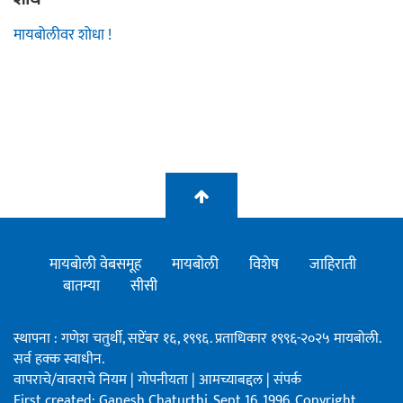
मायबोलीवर शोधा !
मायबोली वेबसमूह
मायबोली
विशेष
जाहिराती
बातम्या
सीसी
स्थापना : गणेश चतुर्थी, सप्टेंबर १६, १९९६. प्रताधिकार १९९६-२०२५ मायबोली.
सर्व हक्क स्वाधीन.
वापराचे/वावराचे नियम
|
गोपनीयता
|
आमच्याबद्दल
|
संपर्क
First created: Ganesh Chaturthi, Sept 16, 1996. Copyright