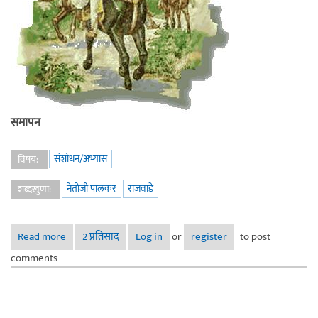
समापन
संशोधन/अभ्यास
विषय:
नेतोजी पालकर
राजवाडे
शब्दखुणा:
Read more
about आगऱ्याहून सुटका - पुस्तक परिचय - समारोपाचा भाग ४
2 प्रतिसाद
Log in
or
register
to post
comments