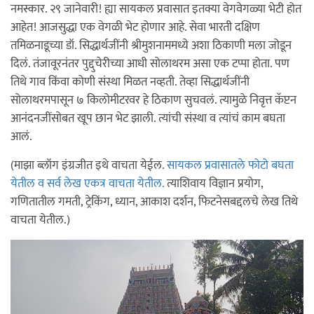
नमस्कार. २९ जानेवारी! ह्या सायकल प्रवासात इतक्या वेगवेगळ्या भेटी होत
आहेत! आजसुद्धा एक वेगळी भेट होणार आहे. सेवा भारती दक्षिण
तमिळनाडूच्या डॉ. सिद्धार्थजींनी श्रीमुशनाममध्ये अशा ठिकाणी मला जोडून
दिलं. तंजावूरनंतर पुद्दुचेरीच्या आधी सोलाथरम असा एक टप्पा होता. पण
तिथे गाव किंवा कोणी संस्था मिळत नव्हती. तेव्हा सिद्धार्थजींनी
सोलाथरमपासून ७ किलोमीटरवर हे ठिकाण सुचवलं. त्यामुळे निवृत्त कॅप्टन
आनंदनजींसोबत खूप छान भेट झाली. त्यांची संस्था व त्यांचं काम बघता
आलं.
(माझा ब्लॉग इंग्रजीत इथे वाचता येईल.
सायकल प्रवासातले फोटो बघता
येतील‌ व सर्व लेख एकत्र वाचता येतील.
त्याशिवाय विज्ञान प्रयोग,
गणितातील गमती, ट्रेकिंग, ध्यान, आकाश दर्शन, फिटनेसबद्दलचे लेख तिथे
वाचता येतील.)