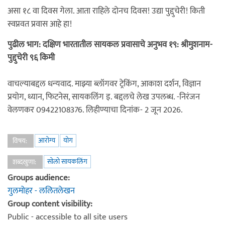
असा १८ वा दिवस गेला. आता राहिले दोनच दिवस! उद्या पुद्दुचेरी! किती
स्वप्नवत प्रवास आहे हा!
पुढील भाग: दक्षिण भारतातील सायकल प्रवासाचे अनुभव १९: श्रीमुशनाम-
पुद्दुचेरी ९६ किमी
वाचल्याबद्दल धन्यवाद. माझ्या ब्लॉगवर ट्रेकिंग, आकाश दर्शन, विज्ञान
प्रयोग, ध्यान, फिटनेस, सायकलिंग इ. बद्दलचे लेख उपलब्ध. -निरंजन
वेलणकर 09422108376. लिहीण्याचा दिनांक- 2 जून 2026.
आरोग्य
योग
विषय:
सोलो सायकलिंग
शब्दखुणा:
Groups audience:
गुलमोहर - ललितलेखन
Group content visibility:
Public - accessible to all site users