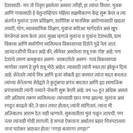
देशासाठी- मग तो निवृत्त झालेला असला तरीही, हा त्यांचा विचार. युवक
आणि गावासाठी हे वेलुनाव्हियार महिला सक्षमीकरण केंद्र सुरू केलं व त्या
अंतर्गत मुलांना उत्तम प्रशिक्षण, शारीरिक व मानसिक आरोग्यासाठी खडतर
तयारी, योग, व्यावसायिक शिक्षण, युवांना करिअर मार्गदर्शन असं खूप
वेगवेगळं काम केलं जातं. मुख्य म्हणजे मुलांना व युवांना देशभक्ती, ग्राम
विकास आणि सर्वांगीण व्यक्तिमत्व विकासाच्या दिशेने पुढे नेलं जातं.
आनंदनजींची विजन आहे की, सीमेवर असलेला शत्रू एक गोष्ट आहे. पण
देशाचे तरुण कमकुवत असणं- भरकटलेले असणं- गावं विकासाच्या
मार्गावर नसणं‌ हे छुपे शत्रू मोठे आहेत. त्यासाठी त्यांनी स्वत:ला झोकून दिलं
आहे. सेनेतले त्यांचे मित्र आणि इतर सोबती ह्या कामात त्यांना मदत करतात.
त्यांच्या सेनेतल्या सेवेद्वारे ते कुटुंबाचा प्रपंच बघतात आणि ह्या सामाजिक
प्रपंचासाठी त्यांनी नव्याने नोकरी सुरू केली आहे. वय ५० हून अधिक असलं
तरी अतिशय तरूण व्यक्तिमत्व! त्यांच्याशी छान गप्पा झाल्या. मुलांना असं
रगडून काढतो की, ते छान तयार होतात, त्यांनी सांगितलं. त्यांना मी
अजिबातच आराम देत नाही म्हणाले. सुरूवातीला मुलं पळून जायची. पण
नंतर त्यांनाही गोडी लागली. हे सगळं ऐकताना अर्थातच प्रहार चित्रपटातला
नाना पाटेकर आठवत होता! "रगड़ा बनाएगा तगड़ा!”