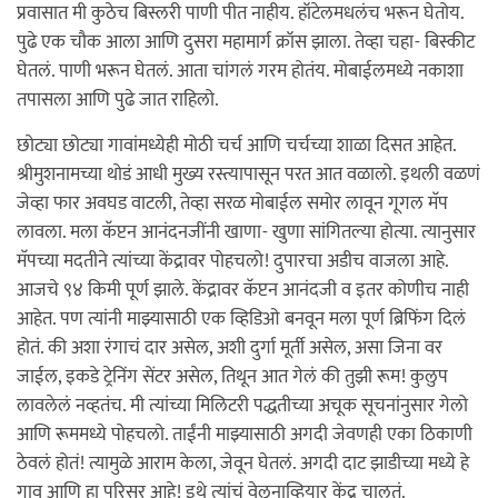
प्रवासात मी कुठेच बिस्लरी पाणी पीत नाहीय. हॉटेलमधलंच भरून घेतोय.
पुढे एक चौक आला आणि दुसरा महामार्ग क्रॉस झाला. तेव्हा चहा- बिस्कीट
घेतलं. पाणी भरून घेतलं. आता चांगलं गरम होतंय. मोबाईलमध्ये नकाशा
तपासला आणि पुढे जात राहिलो.
छोट्या छोट्या गावांमध्येही मोठी चर्च आणि चर्चच्या शाळा दिसत आहेत.
श्रीमुशनामच्या थोडं आधी मुख्य रस्त्यापासून परत आत वळालो. इथली वळणं
जेव्हा फार अवघड वाटली, तेव्हा सरळ मोबाईल समोर लावून गूगल मॅप
लावला. मला कॅप्टन आनंदनजींनी खाणा- खुणा सांगितल्या होत्या. त्यानुसार
मॅपच्या मदतीने त्यांच्या केंद्रावर पोहचलो! दुपारचा अडीच वाजला आहे.
आजचे ९४ किमी पूर्ण झाले. केंद्रावर कॅप्टन आनंदजी व इतर कोणीच नाही
आहेत. पण त्यांनी माझ्यासाठी एक व्हिडिओ बनवून मला पूर्ण ब्रिफिंग दिलं
होतं. की अशा रंगाचं दार असेल, अशी दुर्गा मूर्ती असेल, असा जिना वर
जाईल, इकडे ट्रेनिंग सेंटर असेल, तिथून आत गेलं की तुझी रूम! कुलुप
लावलेलं नव्हतंच. मी त्यांच्या मिलिटरी पद्धतीच्या अचूक सूचनांनुसार गेलो
आणि रूममध्ये पोहचलो. ताईंनी माझ्यासाठी अगदी जेवणही एका ठिकाणी
ठेवलं होतं! त्यामुळे आराम केला, जेवून घेतलं. अगदी दाट झाडीच्या मध्ये हे
गाव आणि हा परिसर आहे! इथे त्यांचं वेलुनाव्हियार केंद्र चालतं.