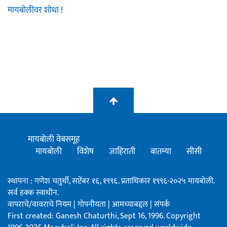
मायबोलीवर शोधा !
मायबोली वेबसमूह
मायबोली
विशेष
जाहिराती
बातम्या
सीसी
स्थापना : गणेश चतुर्थी, सप्टेंबर १६, १९९६. प्रताधिकार १९९६-२०२५ मायबोली.
सर्व हक्क स्वाधीन.
वापराचे/वावराचे नियम
|
गोपनीयता
|
आमच्याबद्दल
|
संपर्क
First created: Ganesh Chaturthi, Sept 16, 1996. Copyright