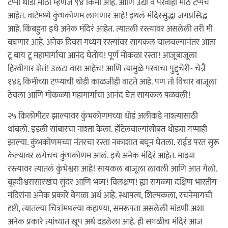
टप्पा थोडा मोठा म्हणजे ९४ किमी आहे. आणि उद्या व परवाही मोठे टप्पेच
आहेत. वाटेमध्ये कुंभकोणम लागणार आहे! इथलं मंदिरसुद्धा जगप्रसिद्ध
आहे. किंबहुना इथे अनेक मंदिरं आहेत. त्यातली रस्त्यावर असलेली तरी मी
बघणार आहे. अनेक दिवस मध्यम रस्त्यांवर सायकल चालवल्यानंतर आता
टू बाय टू महामार्गाचा आनंद घेतोय! पूर्ण मोकळा रस्ता! आजूबाजूला
हिरवीगार शेतं! उलटा वारा आहेच! आणि त्यामुळे परवाचा पुद्दुचेरी- चेन्नै
१४६ किमीच्या टप्प्याची थोडी काळजीही वाटते आहे. पण तो विचार बाजूला
ठेवला आणि मोकळ्या महामार्गाचा आनंद घेत सायकल पळवली!
२५ किलोमीटर झाल्यावर कुंभकोणमच्या थोडं अलीकडे नाश्त्यासाठी
थांबलो. इडली सांबारचा नाश्ता केला. हॉटेलवाल्यांसोबत थोड्या गप्पाही
झाल्या. कुंभकोणमच्या नंतरचा रस्ता नकाशात बघून घेतला. राईड परत सुरू
केल्यावर लगेचच कुंभकोणम आलं. इथे अनेक मंदिरं आहेत. माझ्या
रस्त्यावर त्यातलं कुंभेश्वरा आहे! सायकल बाजूला लावली आणि आत गेलो.
बृहदीश्वरासारखंच सुंदर आणि भव्य! विलक्षण! ह्या सगळ्या दक्षिण भारतीय
मंदिरांना अनेक प्रकारे वेगळा अर्थ आहे. स्थापत्य, शिल्पकला, रचनेमागची
दृष्टी, त्यातल्या चित्रांमधल्या कहाण्या, समरूपता असलेली मांडणी अशा
अनेक प्रकारे त्यांच्यात खूप अर्थ दडलेला आहे. ही सगळीच मंदिरं आज