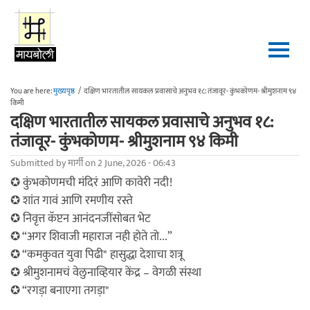
Skip to main content
You are here:
मुख्यपृष्ठ
/
दक्षिण भारतातील सायकल प्रवासाचे अनुभव १८: तंजावूर- कुंभकोणम- श्रीमुशनाम ९४
किमी
दक्षिण भारतातील सायकल प्रवासाचे अनुभव १८:
तंजावूर- कुंभकोणम- श्रीमुशनाम ९४ किमी
Submitted by
मार्गी
on 2 June, 2026 - 06:43
✪ कुंभकोणमची मंदिरं आणि कावेरी नदी!
✪ शांत गावं आणि रमणीय रस्ते
✪ निवृत्त कॅप्टन आनंदनजींसोबत भेट
✪ “अगर शिवाजी महाराज नही होते तो...”
✪ “कमकुवत युवा पिढी" हासुद्धा देशाचा शत्रू
✪ श्रीमुशनामचं वेलुनाव्हियार केंद्र – वेगळी संस्था
✪ “रगड़ा बनाएगा तगड़ा"