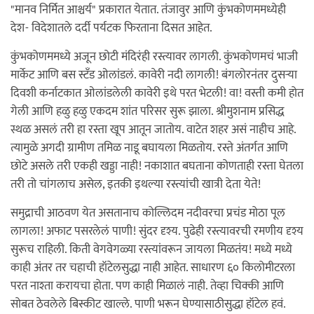
"मानव निर्मित आश्चर्य" प्रकारात येतात. तंजावुर आणि कुंभकोणममध्येही
देश- विदेशातले दर्दी पर्यटक फिरताना दिसत आहेत.
कुंभकोणममध्ये अजून छोटी मंदिरंही रस्त्यावर लागली. कुंभकोणमचं भाजी
मार्केट आणि बस स्टँड ओलांडलं. कावेरी नदी लागली! बंगलोरनंतर दुसर्‍या
दिवशी कर्नाटकात ओलांडलेली कावेरी इथे परत भेटली! वा! वस्ती कमी होत
गेली आणि हळु हळु एकदम शांत परिसर सुरू झाला. श्रीमुशनाम प्रसिद्ध
स्थळ असलं तरी हा रस्ता खूप आतून जातोय. वाटेत शहर असं नाहीच आहे.
त्यामुळे अगदी ग्रामीण तमिळ नाडू बघायला मिळतोय. रस्ते अंतर्गत आणि
छोटे असले तरी एकही खड्डा नाही! नकाशात बघताना कोणताही रस्ता घेतला
तरी तो चांगलाच असेल, इतकी इथल्या रस्त्यांची खात्री देता येते!
समुद्राची आठवण येत असतानाच कोल्लिदम नदीवरचा प्रचंड मोठा पूल
लागला! अफाट पसरलेलं पाणी! सुंदर दृश्य. पुढेही रस्त्यावरची रमणीय दृश्य
सुरूच राहिली. किती वेगवेगळ्या रस्त्यांवरून जायला मिळतंय! मध्ये मध्ये
काही अंतर तर चहाची हॉटेलसुद्धा नाही आहेत. साधारण ६० किलोमीटरला
परत नाश्ता करायचा होता. पण काही मिळालं नाही. तेव्हा चिक्की आणि
सोबत ठेवलेले बिस्कीट खाल्ले. पाणी भरून घेण्यासाठीसुद्धा हॉटेल हवं.