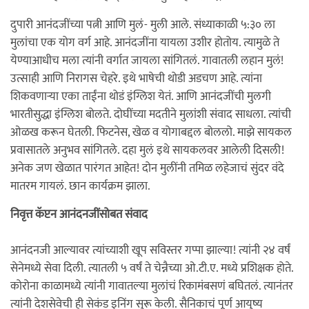
दुपारी आनंदजींच्या पत्नी आणि मुलं- मुली आले. संध्याकाळी ५:३० ला
मुलांचा एक योग वर्ग आहे. आनंदजींना यायला उशीर होतोय. त्यामुळे ते
येण्याआधीच मला त्यांनी वर्गात जायला सांगितलं. गावातली लहान मुलं!
उत्साही आणि निरागस चेहरे. इथे भाषेची थोडी अडचण आहे. त्यांना
शिकवणार्‍या एका ताईंना थोडं इंग्लिश येतं. आणि आनंदजींची मुलगी
भारतीसुद्धा इंग्लिश बोलते. दोघींच्या मदतीने मुलांशी संवाद साधला. त्यांची
ओळख करून घेतली. फिटनेस, खेळ व योगाबद्दल बोललो. माझे सायकल
प्रवासातले अनुभव सांगितले. दहा मुलं इथे सायकलवर आलेली दिसली!
अनेक जण खेळात पारंगत आहेत! दोन मुलींनी तमिळ लहेजाचं सुंदर वंदे
मातरम गायलं. छान कार्यक्रम झाला.
निवृत्त कॅप्टन आनंदनजींसोबत संवाद
आनंदनजी आल्यावर त्यांच्याशी खूप सविस्तर गप्पा झाल्या! त्यांनी २४ वर्षं
सेनेमध्ये सेवा दिली. त्यातली ५ वर्षं ते चेन्नैच्या ओ.टी.ए. मध्ये प्रशिक्षक होते.
कोरोना काळामध्ये त्यांनी गावातल्या मुलांचं रिकामं‌बसणं बघितलं. त्यानंतर
त्यांनी देशसेवेची ही सेकंड इनिंग सुरू केली. सैनिकाचं पूर्ण आयुष्य