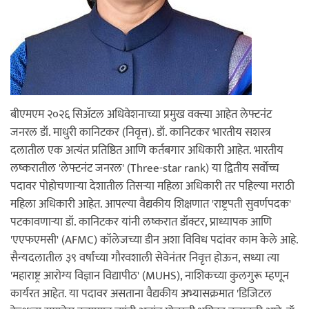
बीएमएम २०२६ सिअ‍ॅटल अधिवेशनाच्या प्रमुख वक्त्या आहेत लेफ्टनंट
जनरल डॉ. माधुरी कानिटकर (निवृत्त). डॉ. कानिटकर भारतीय सशस्त्र
दलातील एक अत्यंत प्रतिष्ठित आणि कर्तबगार अधिकारी आहेत. भारतीय
लष्करातील 'लेफ्टनंट जनरल' (Three-star rank) या द्वितीय सर्वोच्च
पदावर पोहोचणाऱ्या देशातील तिसऱ्या महिला अधिकारी तर पहिल्या मराठी
महिला अधिकारी आहेत. आपल्या वैद्यकीय शिक्षणात 'राष्ट्रपती सुवर्णपदक'
पटकावणाऱ्या डॉ. कानिटकर यांनी लष्करात डॉक्टर, प्राध्यापक आणि
'एएफएमसी' (AFMC) कॉलेजच्या डीन अशा विविध पदांवर काम केले आहे.
सैन्यदलातील ३९ वर्षांच्या गौरवशाली सेवेनंतर निवृत्त होऊन, सध्या त्या
'महाराष्ट्र आरोग्य विज्ञान विद्यापीठ' (MUHS), नाशिकच्या कुलगुरू म्हणून
कार्यरत आहेत. या पदावर असताना वैद्यकीय अभ्यासक्रमात 'डिजिटल