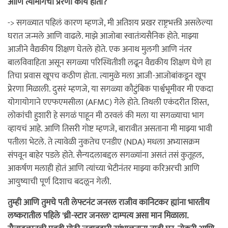
आणि त्यामागची प्रेरणा काय होती?
-> सगळ्यात पहिलं कारण म्हणजे, मी अतिशय प्रखर राष्ट्रभक्ती असलेल्या
घरात जन्मले आणि वाढले. माझे आजोबा स्वातंत्र्यसैनिक होते. माझ्या
आजीने वैद्यकीय शिक्षण घेतले होते. एक अनाथ मुलगी आणि नंतर
बालविवाहिता असून सगळ्या परिस्थितीशी लढून वैद्यकीय शिक्षण घेणे हा
तिचा प्रवास खूपच कठीण होता. त्यामुळे मला आजी-आजोबांकडून खूप
प्रेरणा मिळाली. दुसरं म्हणजे, या सगळ्या कौटुंबिक पार्श्वभूमीवर मी एकदा
योगायोगाने एएफएमसीला (AFMC) गेले होते. तिथली एकंदरीत शिस्त,
लोकांची हुशारी हे सगळं पाहून मी ठरवलं की मला या सगळ्याचा भाग
व्हायचं आहे. आणि तिसरी गोष्ट म्हणजे, बारावीत असताना मी माझ्या भावी
पतीला भेटले. ते त्यावेळी नुकतेच एनडीए (NDA) मधला अभ्यासक्रम
संपवून बाहेर पडले होते. सैन्यदलाबद्दल सगळ्यांना असतं तसं कुतूहल,
आकर्षण मलाही होतं आणि त्यांच्या भेटीनंतर माझ्या करिअरची आणि
आयुष्याची पूर्ण दिशाच बदलून गेली.
तुम्ही आणि तुमचे पती लेफ्टनंट जनरल राजीव कानिटकर ह्यांना भारतीय
लष्करातील पहिले 'थ्री-स्टार जनरल' दाम्पत्य असा मान मिळाला.