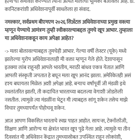
हेल्थ'चा समावेश करण्यात त्यांनी अत्यंत मोलाची भूमिका बजावली आहे. डॉ.
कानिटकरांशी अधिवेशनापूर्वी साधलेला हा संवाद.
नमस्कार, सर्वप्रथम बीएमएम २०२६ सिअ‍ॅटल अधिवेशनाच्या प्रमुख वक्त्या
म्हणून येण्याचे आमंत्रण तुम्ही स्वीकारल्याबद्दल तुमचे खूप आभार. तुम्हाला
या अधिवेशनाकडून काय अपेक्षा आहेत?
-> मला बोलावल्याबद्दल तुमचेही आभार. गेल्या वर्षी लेस्टर (यूके) मध्ये
झालेल्या युरोप अधिवेशनालाही मी वक्ता म्हणून गेले होते. देशापासून
इतक्या लांब राहूनही आपले भारतीय, मराठी बांधव एकत्र येतात आणि
आपली संस्कृती जपतात हे बघून मला खूप आनंद झाला. अमेरिकेतही असं
दृश्य बघायला मिळेल अशी अपेक्षा आहे. बऱ्याच वर्षांपूर्वी जी मंडळी इथे
स्थलांतरित झाली, ती कदाचित भारताच्या बदलत्या वेगाशी जोडलेली
नसतील. त्यामुळे त्या मंडळींना भेटून मी त्याबद्दल सांगू शकेन तसेच माझे
विचार तुमच्यापर्यंत पोहोचवू शकेन.
आज आपण विकसित भारताचे स्वप्न पाहत आहोत. सायन्स, टेक्नॉलॉजी,
शिक्षण आणि आरोग्य या क्षेत्रांत भारत खूप पुढे गेला आहे. त्यामुळे या तीन
दिवसांत मी अधिवेशन केंद्रात तुमच्यासोबत उपस्थित राहून लोकांशी,