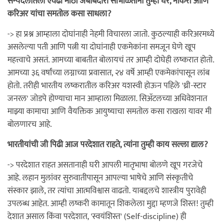
सैन्यदलातली एवढी मोठी जबाबदारी सांभाळताना तुम्ही घर, नोकरी आणि
करिअर यांचा समतोल कसा साधला?
-> हा प्रश्न आम्हाला दोघांनाही नेहमी विचारला जातो. कुठल्याही करिअरमध्ये
असलेल्या पती आणि पत्नी या दोघांनाही एकमेकांना समजून घेणे खूप
महत्त्वाचे असतं. आमच्या बाबतीत बोलायचं तर आम्ही दोघेही लष्करात होतो.
आमच्या ३६ वर्षांच्या लग्नाच्या प्रवासात, २४ वर्षे आम्ही एकमेकांपासून लांब
होतो. तरीही भारतीय लष्करातील करिअर यशस्वी होऊन पहिले 'थ्री-स्टार
जनरल' जोडपे होण्याचा मान आम्हाला मिळाला. सिअ‍ॅटलच्या अधिवेशनात
माझ्या कामाचा आणि वैयक्तिक आयुष्याचा समतोल कसा राखला यावर मी
बोलणारच आहे.
भारतीयांची जी पिढी आज परदेशात राहते, त्यांना तुम्ही काय सल्ला द्याल?
-> परदेशात राहत असतानाही घरी आपली मातृभाषा बोलणे खूप गरजेचे
आहे. लहान मुलांवर सुरुवातीपासून आपल्या भाषेचे आणि संस्कृतीचे
संस्कार झाले, तर त्यांचा आत्मविश्वास वाढतो. याबद्दलचे शास्त्रीय पुरावेही
उपलब्ध आहेत. आम्ही लष्करी कामातून शिकलेला मुद्दा म्हणजे शिस्त! तुम्ही
देशात असाल किंवा परदेशात, 'स्वयंशिस्त' (Self-discipline) ही