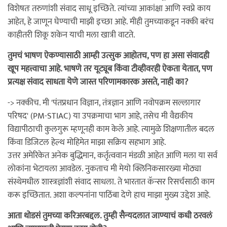
विशेषतः तरुणांशी संवाद साधू इच्छिते. त्यांच्या आकांक्षा आणि स्वप्ने काय
आहेत, हे जाणून घेण्याची माझी इच्छा आहे. मीही तुमच्याकडून नक्की बरंच
काहीतरी शिकू शकेन याची मला खात्री वाटते.
तुमचं भाषण ऐकण्यासाठी आम्ही उत्सुक आहोतच, पण हा असा संवादही
खूप महत्त्वाचा आहे. भाषणे तर यूट्यूब किंवा टीव्हीवरही ऐकता येतात, पण
प्रत्यक्ष संवाद साधता येणे जास्त परिणामकारक असते, नाही का?
-> नक्कीच. मी 'पंतप्रधान विज्ञान, तंत्रज्ञान आणि नवोपक्रम सल्लागार
परिषद' (PM-STIAC) या उपक्रमाचा भाग आहे, तसेच मी वैद्यकीय
विद्यापीठाची कुलगुरू म्हणूनही काम केले आहे. त्यामुळे शिक्षणातील बदल
किंवा डिजिटल हेल्थ मोहिमेत माझा सक्रिय सहभाग आहे.
उत्तर अमेरिकेत अनेक बुद्धिमान, कर्तृत्ववान मंडळी आहेत आणि मला या सर्व
लोकांना भेटायला आवडेल. नुकताच मी मेयो क्लिनिकसारख्या मोठ्या
संस्थेमधील शास्त्रज्ञांशी संवाद साधला. ते भारतात कॅन्सर रिसर्चसाठी काम
करू इच्छितात. अशा कल्पनांना पाठिंबा देणे हाच माझा मुख्य उद्देश आहे.
आता थोडसं तुमच्या करिअरबद्दल. तुम्ही सैन्यदलात जाण्याचं कधी ठरवलं