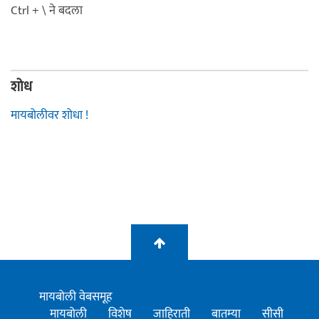
Ctrl + \ ने बदला
शोध
मायबोलीवर शोधा !
मायबोली वेबसमूह
मायबोली
विशेष
जाहिराती
बातम्या
सीसी