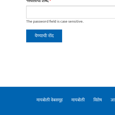
परवलीचा शब्द
*
The password field is case sensitive.
मायबोली वेबसमूह
मायबोली
विशेष
जा