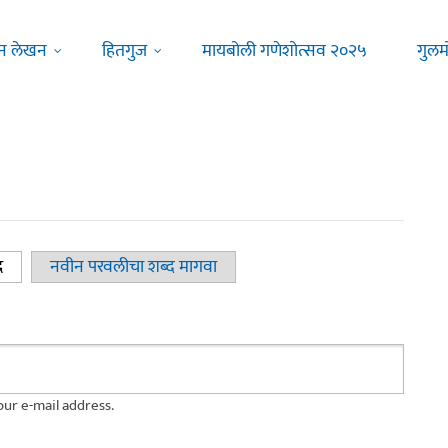
न लेखन
हितगुज
मायबोली गणेशोत्सव २०२५
गुलम
द
(active tab)
नवीन परवलीचा शब्द मागवा
ur e-mail address.