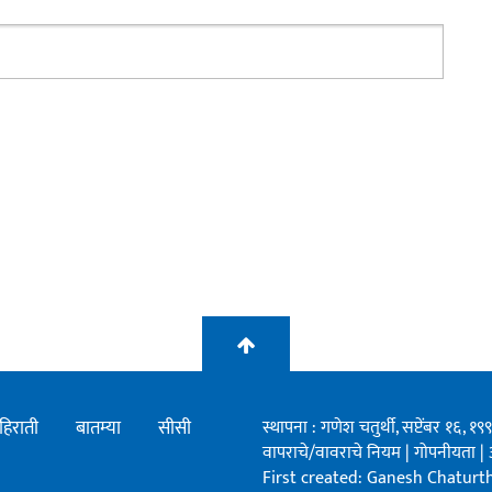
हिराती
बातम्या
सीसी
स्थापना : गणेश चतुर्थी, सप्टेंबर १६, 
वापराचे/वावराचे नियम
|
गोपनीयता
|
First created: Ganesh Chaturthi