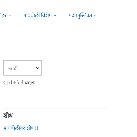
ोहर
मायबोली विशेष
मदतपुस्तिका
Ctrl + \ ने बदला
शोध
मायबोलीवर शोधा !