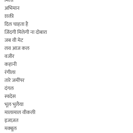
मिली
अभिमान
शक्ती
दिल चाहता है
जिंदगी मिलेगी ना दोबारा
जब वी मेट
लव आज कल
वजीर
कहानी
रंगीला
तारे जमींपर
दंगल
स्वदेस
भूल भुलैया
मालामाल वीकली
इजाज़त
मक्बूल