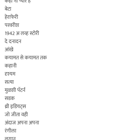
कहो ना प्यार है
बेटा
हेराफेरी
परवरीश
1942 अ लव्ह स्टोरी
दे दनादन
आंखे
कयामत से कयामत तक
कहानी
दृश्यम
सत्या
मुळशी पॅटर्न
सडक
थ्री इडियट्स
जो जीता वही
अंदाज अपना अपना
रंगीला
लगान