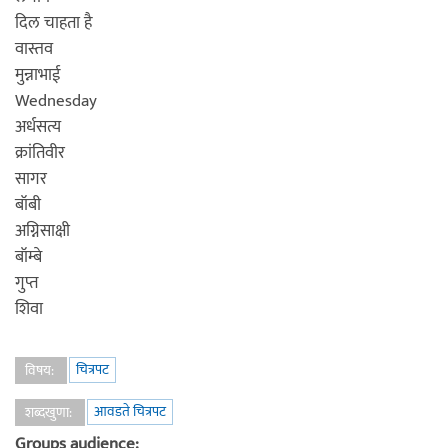
दिल चाहता है
वास्तव
मुन्नाभाई
Wednesday
अर्धसत्य
क्रांतिवीर
सागर
बॉबी
अग्निसाक्षी
बॉम्बे
गुप्त
शिवा
चित्रपट
विषय:
आवडते चित्रपट
शब्दखुणा:
Groups audience: