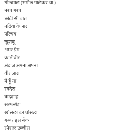
गोलमाल (अमोल पालेकर चा )
नरम गरम
छोटी सी बात
नदिया के पार
परिचय
खुशबू
अमर प्रेम
क्रांतीवीर
अंदाज अपना अपना
वीर जारा
मै हूँ ना
स्वदेस
बादशाह
सरफरोश
खोसला का घोसला
गब्बर इस बॅक
स्पेशल छब्बीस