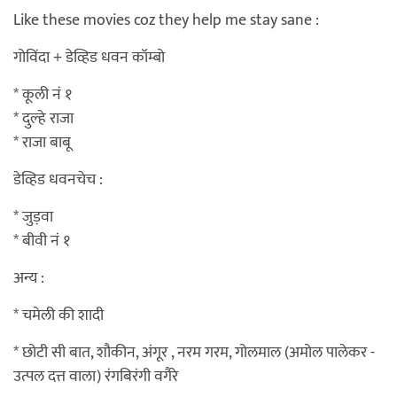
Like these movies coz they help me stay sane :
गोविंदा + डेव्हिड धवन कॉम्बो
* कूली नं १
* दुल्हे राजा
* राजा बाबू
डेव्हिड धवनचेच :
* जुड़वा
* बीवी नं १
अन्य :
* चमेली की शादी
* छोटी सी बात, शौकीन, अंगूर , नरम गरम, गोलमाल (अमोल पालेकर -
उत्पल दत्त वाला) रंगबिरंगी वगैरे