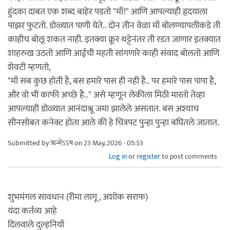
हुंदका दाबत एक शब्द बाहेर पडतो "माँ!" आणि आपल्याही हृदयाला
पाझर फुटतो. डोळ्यात पाणी येते.. दोन तीन वेळा माँ बोलण्यापलीकडे ती
काहीच बोलू शकत नाही. इतक्या क्रूर थट्टेनंतर ती रडत जाणार इतक्यात
शाहरुख उठतो आणि आईची महती सांगणारे काही संवाद बोलतो आणि
शेवटी म्हणतो,
"माँ सब कुछ होती है, बस हमारे पास ही नही है.. पर हमारे पास पापा है,
और वो भी काफी अच्छे है.." असे म्हणून लेकीला मिठी मारतो तेव्हा
आपल्याही डोळ्यात आनंदाश्रू जमा झालेले असतात. बस अश्याच
सीनसोबत कनेक्ट होता आले की हे चित्रपट पुन्हा पुन्हा बघितले जातात.
Submitted by
ऋन्मेऽऽष
on 23 May, 2026 - 05:53
Log in
or
register
to post comments
शुभमंगल सावधान (रीमा लागू , अशोक सराफ)
यंदा कर्तव्य आहे
दिलवाले दुल्हनियाँ