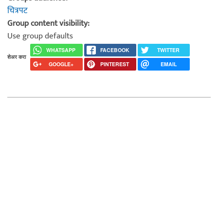
चित्रपट
Group content visibility:
Use group defaults
WHATSAPP
FACEBOOK
TWITTER
शेअर करा
GOOGLE+
PINTEREST
EMAIL