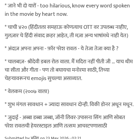
* जाने भी दो यारों - too hilarious, know every word spoken
in the movie by heart now.
* चाची ४२० (हिंदीतला समहाऊ कोणत्याच OTT वर उपलब्ध नाहीए,
गुलज़ार चे हिंदी संवाद क़हर आहेत, ती मज़ा अन्य भाषांमधे नाही येत)
* अंदाज़ अपना अपना - फ़ॉर परेश रावल - ये तेजा तेजा क्या है ?
* चालबाज़- श्रीदेवी डबल रोल वाला. मैं मदिरा नहीं पीती जी … याच थीम
चा सीता और गीता - पण तो बघायचा मनोरमा साठी, तिच्या
चेहऱ्यावरूनच emojis सुचल्या असाव्यात.
* वेलकम (२००७ वाला)
* शुभ मंगल सावधान + ज्यादा सावधान दोन्ही. विकी डोनर अधून मधून.
* जुदाई - अब्बा डब्बा जब्बा, जॉनी लिवर-उपासना सिंग आणि सोबत
परेश रावलची हेयरस्टाइल आणि तत्सम आचरटपणासाठी
Submitted by
अनिंद्य
on 23 May, 2026 - 02:21