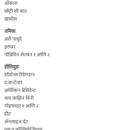
ओंकारा
छोटी सी बात
खामोश
तमिळ
:
अलै पायुदे
इरुवर
पोन्नियिन सेल्वन १ आणि २
हॉलिवुडः
शॉशॅन्क रिडेम्प्शन
द कन्टेन्डर
अमेरिकन प्रेसिडेन्ट
माय कझिन विनी
गॉडफादर १ आणि २
हीट
अ‍ॅनलाइज दॅट
एल ए कॉन्फिडेन्शियल