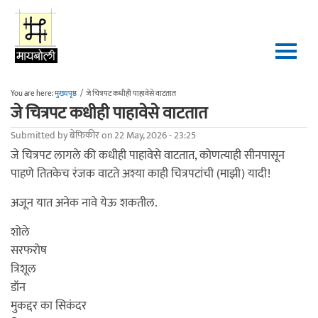
Skip to main content
You are here:
मुख्यपृष्ठ
/
जे चित्रपट कधीही पाहावेसे वाटतात
जे चित्रपट कधीही पाहावेसे वाटतात
Submitted by
बेफ़िकीर
on 22 May, 2026 - 23:25
जे चित्रपट लागले की कधीही पाहावेसे वाटतात, कोणत्याही सीनपासून
पाहणे तितकेच रंजक वाटते अश्या काही चित्रपटांची (माझी) यादी!
अजून यात अनेक नावे येऊ शकतील.
शोले
सरफरोष
त्रिशूल
डॉन
मुकद्दर का सिकंदर