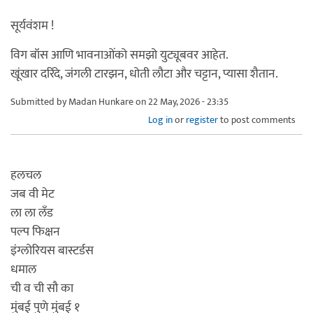
सूर्यवंशम !
विग बॉस आणि भावनाओंको समझो युट्यूबवर आहेत.
खूंखार दरिंदे, जंगली टारझन, धोती लौटा और चट्टान, प्यासा शैतान.
Submitted by
Madan Hunkare
on 22 May, 2026 - 23:35
Log in
or
register
to post comments
हलचल
जब वी मेट
ला ला लँड
पल्प फिक्षन
इंग्लोरियस बास्टर्डस
धमाल
ची व ची सौ का
मुंबई पुणे मुंबई १