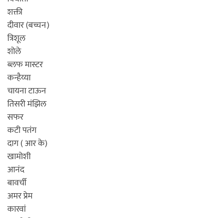
शक्ती
दीवार (बच्चन)
त्रिशूल
शोले
ब्लफ मास्टर
कन्हैय्या
चायना टाऊन
तिसरी मंझिल
सफर
कटी पतंग
दाग ( आर के)
खामोशी
आनंद
बावर्ची
अमर प्रेम
कारवां