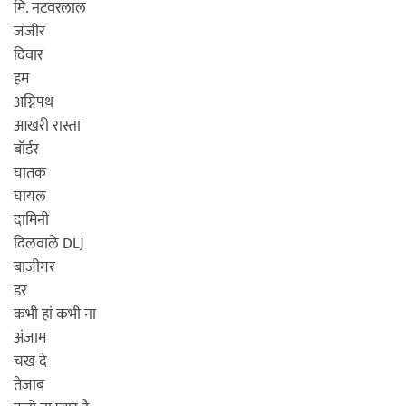
मि. नटवरलाल
जंजीर
दिवार
हम
अग्निपथ
आखरी रास्ता
बॉर्डर
घातक
घायल
दामिनी
दिलवाले DLJ
बाजीगर
डर
कभी हां कभी ना
अंजाम
चख दे
तेजाब