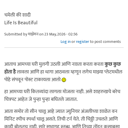
चमेली की शादी
Life Is Beautiful
Submitted by
माझेमन
on 23 May, 2026 - 02:56
Log in
or
register
to post comments
आताच आमच्या घरी मुलगी उठली आणि नाश्ता करता करता
कुछ कुछ
होता है
लावला आणि हा धागा आठवला म्हणून लगेच माझ्या प्लेटमधील
पोहे संपवून पोस्ट टाकायला आलो
हा आमच्या घरी कितव्यांदा लागला मोजला नाही. असे शाहरुखचे बरेच
चित्रपट आहेत जे पुन्हा पुन्हा बघितले जातात.
आता समोर तो सीन चालू आहे ज्यात ज्युनियर अंजलीच्या शाळेत वन
मिनिट स्पीच स्पर्धा चालू असते. तिची टर्न येते. ती चिठ्ठी उचलते आणि
काही बोलतच नाही. सारे सभागृह स्तब्ध. आणि तिच्या तोंडून कसाबसा