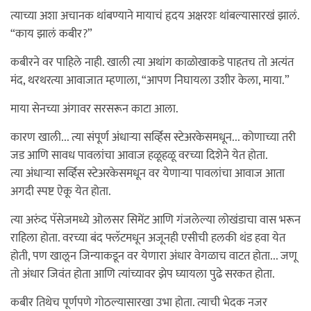
त्याच्या अशा अचानक थांबण्याने मायाचं हृदय अक्षरशः थांबल्यासारखं झालं.
“काय झालं कबीर?”
कबीरने वर पाहिले नाही. खाली त्या अथांग काळोखाकडे पाहतच तो अत्यंत
मंद, थरथरत्या आवाजात म्हणाला, “आपण निघायला उशीर केला, माया.”
माया सेनच्या अंगावर सरसरून काटा आला.
कारण खाली... त्या संपूर्ण अंधाऱ्या सर्व्हिस स्टेअरकेसमधून... कोणाच्या तरी
जड आणि सावध पावलांचा आवाज हळूहळू वरच्या दिशेने येत होता.
त्या अंधाऱ्या सर्व्हिस स्टेअरकेसमधून वर येणाऱ्या पावलांचा आवाज आता
अगदी स्पष्ट ऐकू येत होता.
त्या अरुंद पॅसेजमध्ये ओलसर सिमेंट आणि गंजलेल्या लोखंडाचा वास भरून
राहिला होता. वरच्या बंद फ्लॅटमधून अजूनही एसीची हलकी थंड हवा येत
होती, पण खालून जिन्याकडून वर येणारा अंधार वेगळाच वाटत होता... जणू
तो अंधार जिवंत होता आणि त्यांच्यावर झेप घ्यायला पुढे सरकत होता.
कबीर तिथेच पूर्णपणे गोठल्यासारखा उभा होता. त्याची भेदक नजर