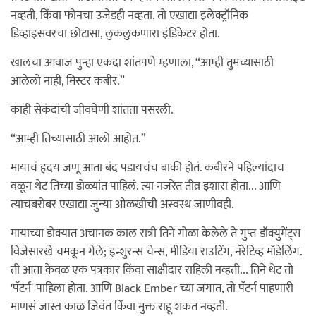
नव्हती, किंवा फोनचा उजेडही नव्हता. तो एखाद्या इलेक्ट्रॉनिक
डिव्हाइसवरचा छोटासा, लुकलुकणारा इंडिकेटर होता.
खालचा आवाज पुन्हा एकदा शांतपणे म्हणाला, “आम्ही तुमच्यासाठी
आलेलो नाही, मिस्टर कबीर.”
काही सेकंदांची जीवघेणी शांतता पसरली.
“आम्ही तिच्यासाठी आलो आहोत.”
मायाचं हृदय जणू आता बंद पडायचंच बाकी होतं. कबीरने पहिल्यांदाच
वळून थेट तिच्या डोळ्यांत पाहिलं. त्या नजरेत तीव्र इशारा होता... आणि
त्याचबरोबर एखाद्या जुन्या ओळखीची अस्वस्थ जाणीवही.
मायाच्या डोक्यात अचानक काल रात्री तिने गोळा केलेले ते गुप्त डॉक्युमेंट्स
विजेसारखे चमकून गेले; इन्शुरन्स चेन्स, मीडिया राउटिंग, नॅरेटिव्ह मॉडेलिंग.
ती आता केवळ एक पत्रकार किंवा साक्षीदार राहिली नव्हती... तिने थेट तो
'पॅटर्न' पाहिला होता. आणि Black Ember च्या जगात, तो पॅटर्न पाहणारी
माणसं जास्त काळ जिवंत किंवा मुक्त राहू शकत नव्हती.