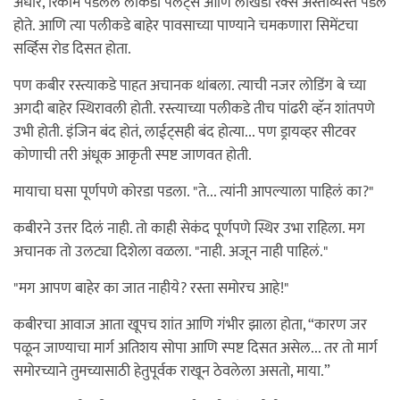
अंधार, रिकामे पडलेले लाकडी पॅलेट्स आणि लोखंडी रॅक्स अस्ताव्यस्त पडले
होते. आणि त्या पलीकडे बाहेर पावसाच्या पाण्याने चमकणारा सिमेंटचा
सर्व्हिस रोड दिसत होता.
पण कबीर रस्त्याकडे पाहत अचानक थांबला. त्याची नजर लोडिंग बे च्या
अगदी बाहेर स्थिरावली होती. रस्त्याच्या पलीकडे तीच पांढरी व्हॅन शांतपणे
उभी होती. इंजिन बंद होतं, लाईट्सही बंद होत्या... पण ड्रायव्हर सीटवर
कोणाची तरी अंधूक आकृती स्पष्ट जाणवत होती.
मायाचा घसा पूर्णपणे कोरडा पडला. "ते... त्यांनी आपल्याला पाहिलं का?"
कबीरने उत्तर दिलं नाही. तो काही सेकंद पूर्णपणे स्थिर उभा राहिला. मग
अचानक तो उलट्या दिशेला वळला. "नाही. अजून नाही पाहिलं."
"मग आपण बाहेर का जात नाहीये? रस्ता समोरच आहे!"
कबीरचा आवाज आता खूपच शांत आणि गंभीर झाला होता, “कारण जर
पळून जाण्याचा मार्ग अतिशय सोपा आणि स्पष्ट दिसत असेल... तर तो मार्ग
समोरच्याने तुमच्यासाठी हेतुपूर्वक राखून ठेवलेला असतो, माया.”