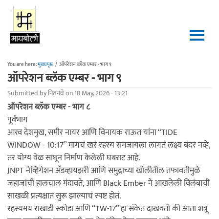
Skip to main content
You are here:
मुख्यपृष्ठ
/
ऑपरेशन ब्लॅक एम्बर - भाग ९
ऑपरेशन ब्लॅक एम्बर - भाग ९
Submitted by
नितनवे
on 18 May, 2026 - 13:21
ऑपरेशन ब्लॅक एम्बर - भाग ८
पूर्वभाग
आरव देशमुख, समीर नायर आणि विनायक राऊत यांना “TIDE
WINDOW - 10:17” मागचं खरं रहस्य समजायला लागतं लक्ष्य बंदर नव्हे,
तर योग्य वेळ साधून निर्माण केलेली घबराट आहे.
JNPT नेव्हिगेशन अ‍ॅडव्हायझरी आणि समुद्राच्या खोलीतील तफावतीमुळे
जहाजांची हालचाल मंदावते, आणि Black Ember ने आखलेली विलंबाची
साखळी प्रत्यक्षात सुरू झाल्याचं स्पष्ट होतं.
रहस्यमय राखाडी स्कोडा आणि “TW-17” हा संकेत दाखवतो की आता शत्रू