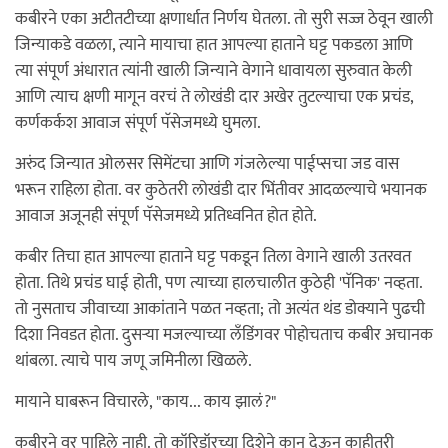
कबीरने एका अटीतटीच्या क्षणार्धात निर्णय घेतला. तो सुरी सज्ज ठेवून खाली
जिन्याकडे वळला, त्याने मायाचा हात आपल्या हाताने घट्ट पकडला आणि
त्या संपूर्ण अंधारात त्यांनी खाली जिन्याने वेगाने धावायला सुरुवात केली
आणि त्याच क्षणी मागून वरचं ते लोखंडी दार अखेर तुटल्याचा एक प्रचंड,
कर्णकर्कश आवाज संपूर्ण पॅसेजमध्ये घुमला.
अरुंद जिन्यात ओलसर सिमेंटचा आणि गंजलेल्या पाईप्सचा जड वास
भरून राहिला होता. वर कुठेतरी लोखंडी दार भिंतीवर आदळल्याचे भयानक
आवाज अजूनही संपूर्ण पॅसेजमध्ये प्रतिध्वनित होत होते.
कबीर तिचा हात आपल्या हाताने घट्ट पकडून तिला वेगाने खाली उतरवत
होता. तिथे प्रचंड घाई होती, पण त्याच्या हालचालीत कुठेही 'पॅनिक' नव्हता.
तो नुसताच जीवाच्या आकांताने पळत नव्हता; तो अत्यंत थंड डोक्याने पुढची
दिशा निवडत होता. दुसऱ्या मजल्याच्या लँडिंगवर पोहोचताच कबीर अचानक
थांबला. त्याचे पाय जणू जमिनीला खिळले.
मायाने घाबरून विचारले, "काय... काय झालं?"
कबीरने वर पाहिले नाही. तो कॉरिडॉरच्या दिशेने कान देऊन काहीतरी