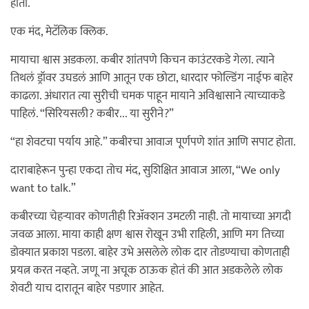
होता.
एक मंद, मेटॅलिक क्लिक.
मायाचा श्वास अडकला. कबीर शांतपणे किचन काउंटरकडे गेला. त्याने
तिथलं ड्रॉवर उघडलं आणि आतून एक छोटा, धारदार फोल्डिंग नाईफ बाहेर
काढला. अंधारात त्या सुरीची चमक पाहून मायाने अविश्वासाने त्याच्याकडे
पाहिलं. “सिरियसली? कबीर... या सुरीने?”
“हा शेवटचा पर्याय आहे.” कबीरचा आवाज पूर्णपणे शांत आणि सपाट होता.
दाराबाहेरून पुन्हा एकदा तोच मंद, सुशिक्षित आवाज आला, “We only
want to talk.”
कबीरच्या चेहऱ्यावर कोणतीही रिअ‍ॅक्शन उमटली नाही. तो मायाच्या अगदी
जवळ आला. माया काही क्षण श्वास रोखून उभी राहिली, आणि मग तिच्या
डोक्यात प्रकाश पडला. बाहेर उभे असलेले लोक दार तोडण्याचा कोणताही
प्रयत्न करत नव्हते. जणू ना अचूक ठाऊक होतं की आत अडकलेले लोक
शेवटी याच दारातून बाहेर पडणार आहेत.