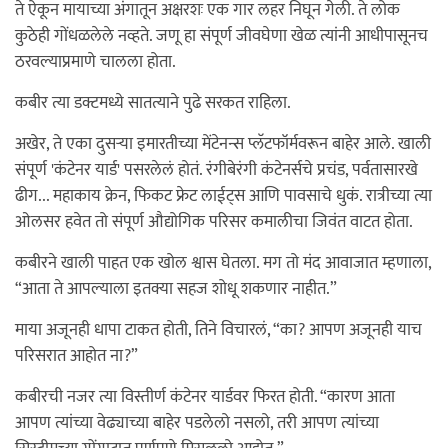
ते ऐकून मायाच्या अंगातून अक्षरशः एक गार लहर निघून गेली. ते लोक
कुठेही गोंधळलेले नव्हते. जणू हा संपूर्ण जीवघेणा खेळ त्यांनी आधीपासूनच
ठरवल्याप्रमाणे चालला होता.
कबीर त्या डक्टमध्ये सातत्याने पुढे सरकत राहिला.
अखेर, ते एका दुसऱ्या इमारतीच्या मेंटेनन्स प्लॅटफॉर्मवरून बाहेर आले. खाली
संपूर्ण 'कंटेनर यार्ड' पसरलेलं होतं. रंगीबेरंगी कंटेनर्सचे प्रचंड, पर्वतासारखे
ढीग... महाकाय क्रेन, फिकट फ्रेट लाईट्स आणि पावसाचे धुकं. रात्रीच्या त्या
ओलसर हवेत तो संपूर्ण औद्योगिक परिसर कमालीचा जिवंत वाटत होता.
कबीरने खाली पाहत एक खोल श्वास घेतला. मग तो मंद आवाजात म्हणाला,
“आता ते आपल्याला इतक्या सहज शोधू शकणार नाहीत.”
माया अजूनही धापा टाकत होती, तिने विचारलं, “का? आपण अजूनही याच
परिसरात आहोत ना?”
कबीरची नजर त्या विस्तीर्ण कंटेनर यार्डवर फिरत होती. “कारण आता
आपण त्यांच्या वेढ्याच्या बाहेर पडलेलो नसलो, तरी आपण त्यांच्या