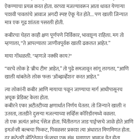
ऐकण्याचा प्रयत्न करत होता. वरच्या मजल्यावरून आता धावत येणाऱ्या
पाशवी पावलांचे आवाज अगदी स्पष्ट ऐकू येत होते... पण खाली जिन्यात
मात्र एक गूढ शांतता पसरली होती.
कबीरचा चेहरा काही क्षण पूर्णपणे निर्विकार, भावशून्य राहिला. मग तो
म्हणाला, “ते आपल्याला जाणीवपूर्वक खाली ढकलत आहेत.”
माया गोंधळली. "म्हणजे नक्की काय?"
“वरचे लोक हे 'ब्रीच टीम' आहेत,” तो पुढे समजावून सांगू लागला, “आणि
खाली थांबलेले लोक फक्त 'ऑब्झर्व्हेशन' करत आहेत.”
त्या लोकांनी कबीर आणि मायाचा पळून जाण्याचा मार्ग आधीपासूनच
अचूक प्रेडिक्ट केला होता.
कबीरने एका अटीतटीच्या क्षणार्धात निर्णय घेतला. तो जिन्याने खाली न
उतरता, तातडीने दुसऱ्या मजल्याच्या सर्व्हिस कॉरिडॉरमध्ये वळला.
तो एक अत्यंत अरुंद पॅसेज होता. भिंतीलगत जाड पाईप्सचे जाळे होते आणि
इमर्जन्सी बल्बचा फिकट, पिवळसर प्रकाश त्या अंधारात मिणमिणत होता.
दूर कुठेतरी व्हेंटिलेशन फॅन्सचा एक संथ, घुमणारा आवाज येत होता.