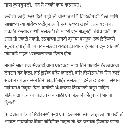
माया कुजबुजली, “मग ते नक्की काय करतायत?”
कबीरने काही उत्तर दिलं नाही. तो चोरपावलांनी खिडकीपाशी गेला आणि
पडद्याच्या त्या बारीक फटीतून त्याने पुन्हा एकदा खाली रस्त्यावर नजर
टाकली. रस्त्यावर उभी असलेली ती पांढरी व्हॅन अजूनही तिथेच होती. पण
आता ती एकटी नव्हती. रस्त्याच्या अगदी दुसऱ्या बाजूला एक डिलिव्हरी
स्कूटर उभी होती. त्यावर बसलेला रायडर डोक्यावर हेल्मेट घालून शांतपणे
फोनकडे पाहत असल्यासारखा दिसत होता.
मायाने आता एक सेकंदही वाया घालवला नाही. तिने तातडीने टेबलावरचा
लॅपटॉप बंद केला. हार्ड ड्राईव्ह बाहेर काढली. बर्नर हँडसेटमधील सिम कार्ड
सटकन वेगळं करून तिने खिडकीबाहेर असलेल्या ड्रेनेज लाईनच्या अंधाऱ्या
पाईपमध्ये फेकून दिलं. कबीरने अंधारातच तिच्याकडे वळून पाहिलं.
पहिल्यांदाच त्याच्या नजरेत मायासाठी एक हलकी कौतुकाची भावना
दिसली.
तेवढ्यात बाहेर कॉरिडॉरमध्ये पुन्हा एक हलकासा आवाज झाला. या वेळी तो
आवाज पायऱ्यांवर किंवा जमिनीवर नव्हता तो थेट दाराच्या हँडलवर झाला