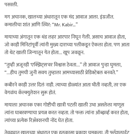
पसरली.
मग अचानक, खालच्या अंधारातून एक मंद आवाज आला. इंग्रजीत.
कमालीचा शांत आणि स्थिर: “Mr. Kabir…”
मायाच्या अंगातून एक थंड लहर आरपार निघून गेली. असाच आवाज होता,
जो काही मिनिटांपूर्वी त्यांनी मुख्य दाराच्या पलीकडून ऐकला होता. पण आता
तो थेट खाली जिन्यातून येत होता... खूप जवळून.
“तुम्ही अजूनही 'एक्झिट्स'वर विश्वास ठेवता...” तो आवाज पुन्हा घुमला,
“...हीच तुमची जुनी सवय तुम्हाला आमच्यासाठी प्रेडिक्टेबल बनवते.”
कबीरने काही उत्तर दिलं नाही. त्याच्या डोळ्यांत आता भीती नव्हती, तर एक
वेगळंच कॅल्क्युलेशन सुरू होतं.
मायाला अचानक एका गोष्टीची खात्री पटली खाली उभा असलेला माणूस
त्यांना घाबरवण्याचा प्रयत्न करत नव्हता. तो फक्त त्यांना ऑब्झर्व्ह करत होता,
त्यांच्या प्रत्येक रिअ‍ॅक्शनची नोंद घेत होता.
तेवढ्यात खालच्या अंधारात एक हलकासा प्रकाश चमकला. ती फ्लॅशलाईट