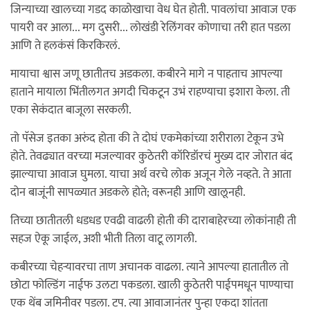
जिन्याच्या खालच्या गडद काळोखाचा वेध घेत होती. पावलांचा आवाज एक
पायरी वर आला... मग दुसरी... लोखंडी रेलिंगवर कोणाचा तरी हात पडला
आणि ते हलकंसं किरकिरलं.
मायाचा श्वास जणू छातीतच अडकला. कबीरने मागे न पाहताच आपल्या
हाताने मायाला भिंतीलगत अगदी चिकटून उभं राहण्याचा इशारा केला. ती
एका सेकंदात बाजूला सरकली.
तो पॅसेज इतका अरुंद होता की ते दोघं एकमेकांच्या शरीराला टेकून उभे
होते. तेवढ्यात वरच्या मजल्यावर कुठेतरी कॉरिडॉरचं मुख्य दार जोरात बंद
झाल्याचा आवाज घुमला. याचा अर्थ वरचे लोक अजून गेले नव्हते. ते आता
दोन बाजूंनी सापळ्यात अडकले होते; वरूनही आणि खालूनही.
तिच्या छातीतली धडधड एवढी वाढली होती की दाराबाहेरच्या लोकांनाही ती
सहज ऐकू जाईल, अशी भीती तिला वाटू लागली.
कबीरच्या चेहऱ्यावरचा ताण अचानक वाढला. त्याने आपल्या हातातील तो
छोटा फोल्डिंग नाईफ उलटा पकडला. खाली कुठेतरी पाईपमधून पाण्याचा
एक थेंब जमिनीवर पडला. टप. त्या आवाजानंतर पुन्हा एकदा शांतता