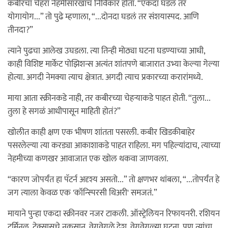
कबीरचा चेहरा नेहमीसारखाच निर्विकार होता. “एकदा घडलं तर
योगायोग...” तो पुढे म्हणाला, “...दोनदा घडलं तर संशयास्पद. आणि
तीनदा?”
त्याने पुढचा आलेख उघडला. त्या तिन्ही मोठ्या घटना घडण्याच्या आधी,
काही विशिष्ट मार्केट पोझिशन्स अत्यंत शांतपणे बाजारात उभ्या केल्या गेल्या
होत्या. अगदी नेमक्या त्याच क्षेत्रात. अगदी त्याच प्रकारच्या करारांमध्ये.
माया आता स्क्रीनकडे नाही, तर कबीरच्या चेहऱ्याकडे पाहत होती. “तुला...
तुला हे सगळं आधीपासून माहिती होतं?”
खोलीत काही क्षण एक भीषण शांतता पसरली. कबीर खिडकीबाहेर
पसरलेल्या त्या करड्या आकाशाकडे पाहत राहिला. मग पहिल्यांदाच, त्याच्या
नेहमीच्या कणखर आवाजात एक खोल थकवा जाणवला.
“कारण जोपर्यंत हा पॅटर्न अदृश्य असतो...” तो क्षणभर थांबला, “...तोपर्यंत हे
जग त्याला केवळ एक 'कॉन्स्पिरसी थिअरी' समजतं.”
मायाने पुन्हा एकदा स्क्रीनवर नजर टाकली. ऑस्ट्रेलियन रिफायनरी. रशियन
टर्मिनल. टेक्सासचे नुकसान. वेगवेगळे देश, वेगवेगळ्या घटना, पण त्यांचा