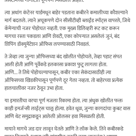
सिस्टीमच्या गोंगाटात पूर्णपणे मिसळलो आहोत.”
त्या अथांग कंटेनर यार्डमधून बाहेर पडताना कबीरने कमालीच्या कौशल्याने
मार्ग बदलले. त्याने अचूकपणे दोन सीसीटीव्ही ब्लाईंड स्पॉट्स वापरले, जिथे
कॅमेऱ्याची नजर पोहोचत नव्हती. एक मुख्य डिलिव्हरी रूट कट करून
मागचा रस्ता पकडला आणि शेवटी, एका कोपऱ्यात असलेलं जुनं, बंद
शिपिंग डॉक्युमेंटेशन ऑफिस लपण्यासाठी निवडलं.
ते जेव्हा त्या जुन्या ऑफिसच्या बंद खोलीत पोहोचले, तेव्हा पहाट संपत
आली होती आणि पूर्वेकडे हलकासा प्रकाश फुटू लागला होता.
आणि... ते तिथे पोहोचल्यापासून, कबीर एका सेकंदासाठीही त्या
ऑफिसच्या खिडकीपासून पूर्णपणे दूर गेला नव्हता. तो बाहेरच्या प्रत्येक
हालचालीवर नजर ठेवून उभा होता.
या इमारतीचा वरचा पूर्ण मजला रिकामा होता. त्या अंधुक खोलीत फक्त
काही इमर्जन्सी लाईट्स चालू होत्या. हवेत धूळ, जुन्या कागदांचा कुबट वास
आणि थेट समुद्राकडून आलेली ओलसर हवा मिसळली होती.
मायाने मागचे जड दार लावून घेतले आणि ते लॉक केले. तिने कबीरकडे