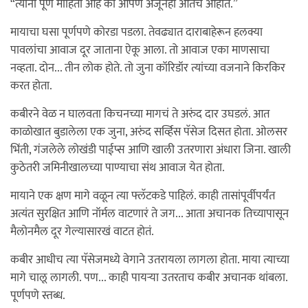
“त्यांना पूर्ण माहिती आहे की आपण अजूनही आतच आहोत.”
मायाचा घसा पूर्णपणे कोरडा पडला. तेवढ्यात दाराबाहेरून हलक्या
पावलांचा आवाज दूर जाताना ऐकू आला. तो आवाज एका माणसाचा
नव्हता. दोन... तीन लोक होते. तो जुना कॉरिडॉर त्यांच्या वजनाने किरकिर
करत होता.
कबीरने वेळ न घालवता किचनच्या मागचं ते अरुंद दार उघडलं. आत
काळोखात बुडालेला एक जुना, अरुंद सर्व्हिस पॅसेज दिसत होता. ओलसर
भिंती, गंजलेले लोखंडी पाईप्स आणि खाली उतरणारा अंधारा जिना. खाली
कुठेतरी जमिनीखालच्या पाण्याचा संथ आवाज येत होता.
मायाने एक क्षण मागे वळून त्या फ्लॅटकडे पाहिलं. काही तासांपूर्वीपर्यंत
अत्यंत सुरक्षित आणि नॉर्मल वाटणारं ते जग... आता अचानक तिच्यापासून
मैलोनमैल दूर गेल्यासारखं वाटत होतं.
कबीर आधीच त्या पॅसेजमध्ये वेगाने उतरायला लागला होता. माया त्याच्या
मागे चालू लागली. पण... काही पायऱ्या उतरताच कबीर अचानक थांबला.
पूर्णपणे स्तब्ध.