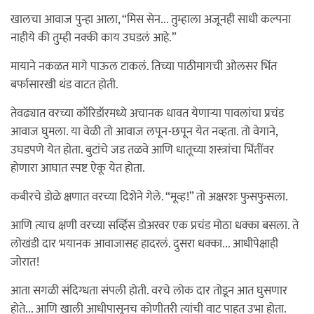
खालचा आवाज पुन्हा आला, “मिस सेन... तुम्हाला अजूनही साधी कल्पना
नाहीये की तुम्ही नक्की काय उघडलं आहे.”
मायाने नकळत मागे पाऊल टाकलं. तिच्या पाठीमागची ओलसर भिंत
बर्फासारखी थंड वाटत होती.
तेवढ्यात वरच्या कॉरिडॉरमध्ये अचानक धावत येणाऱ्या पावलांचा प्रचंड
आवाज घुमला. या वेळी तो आवाज लपून-छपून येत नव्हता. तो वेगाने,
उघडपणे येत होता. बुटांचे जड तळवे आणि धातूच्या शस्त्रांचा भिंतींवर
होणारा आघात स्पष्ट ऐकू येत होता.
कबीरचे डोळे क्षणात वरच्या दिशेने गेले. “मूव्ह!” तो अक्षरशः फुसफुसला.
आणि त्याच क्षणी वरच्या सर्व्हिस डोअरवर एक प्रचंड मोठा धक्का बसला. ते
लोखंडी दार भयानक आवाजासह हादरलं. दुसरा धक्का... आधीपेक्षाही
जोरात!
आता सगळी संदिग्धता संपली होती. वरचे लोक दार तोडून आत घुसणार
होते... आणि खाली आधीपासूनच कोणीतरी त्यांची वाट पाहत उभा होता.