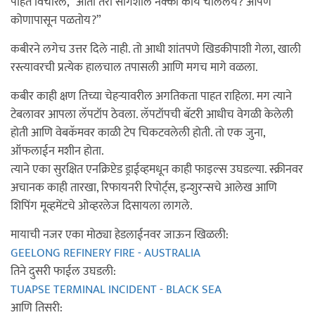
पाहत विचारले, “आता तरी सांगशील नक्की काय चाललंय? आपण
कोणापासून पळतोय?”
कबीरने लगेच उत्तर दिले नाही. तो आधी शांतपणे खिडकीपाशी गेला, खाली
रस्त्यावरची प्रत्येक हालचाल तपासली आणि मगच मागे वळला.
कबीर काही क्षण तिच्या चेहऱ्यावरील अगतिकता पाहत राहिला. मग त्याने
टेबलावर आपला लॅपटॉप ठेवला. लॅपटॉपची बॅटरी आधीच वेगळी केलेली
होती आणि वेबकॅमवर काळी टेप चिकटवलेली होती. तो एक जुना,
ऑफलाईन मशीन होता.
त्याने एका सुरक्षित एनक्रिप्टेड ड्राईव्हमधून काही फाइल्स उघडल्या. स्क्रीनवर
अचानक काही तारखा, रिफायनरी रिपोर्ट्स, इन्शुरन्सचे आलेख आणि
शिपिंग मूव्हमेंटचे ओव्हरलेज दिसायला लागले.
मायाची नजर एका मोठ्या हेडलाईनवर जाऊन खिळली:
GEELONG REFINERY FIRE - AUSTRALIA
तिने दुसरी फाईल उघडली:
TUAPSE TERMINAL INCIDENT - BLACK SEA
आणि तिसरी: