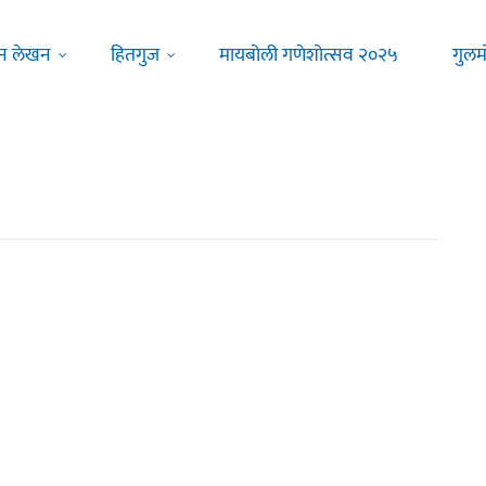
न लेखन
हितगुज
मायबोली गणेशोत्सव २०२५
गुलम