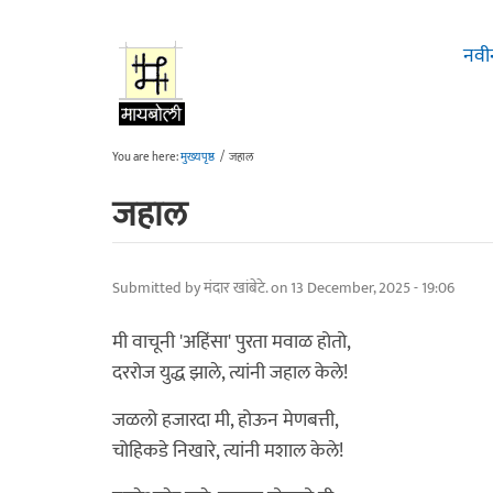
Skip to main content
नवी
You are here:
मुख्यपृष्ठ
/
जहाल
जहाल
Submitted by
मंदार खांबेटे.
on 13 December, 2025 - 19:06
मी वाचूनी 'अहिंसा' पुरता मवाळ होतो,
दररोज युद्ध झाले, त्यांनी जहाल केले!
जळलो हजारदा मी, होऊन मेणबत्ती,
चोहिकडे निखारे, त्यांनी मशाल केले!