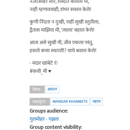
नजरेअखेर सारे, शब्दात बोललो मी,
नाही म्हणावयाही, शंभर सवाल केले!
कुणी निंदता न दुःखी, नाही सुखी स्तुतीला,
द्वैतास माझिया मी, 'त्याला' बहाल केले!
आता असे सुखी मी, जीव एकला परंतु,
हसतो कसा स्वतःशी? याचे बवाल केले!
- मंदार खांबेटे ©
#कवी_मी ♥️
अवांतर
विषय:
MANDAR KHAMBETE
जहाल
शब्दखुणा:
Groups audience:
गुलमोहर - गझल
Group content visibility: