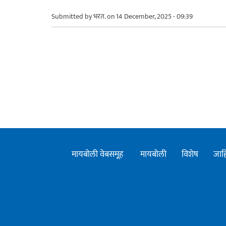
Submitted by
भरत.
on 14 December, 2025 - 09:39
मायबोली वेबसमूह
मायबोली
विशेष
जाह