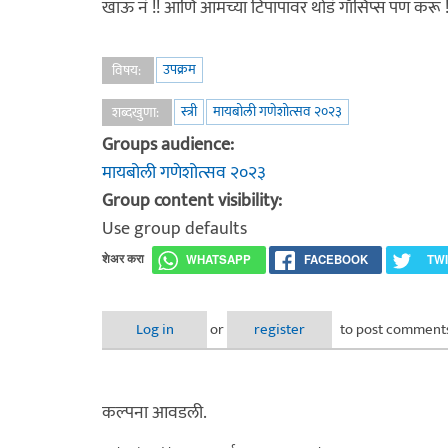
खाऊ नं !! आणि आमच्या टिपापावर थोडं गॉसिप्स पण करू 
उपक्रम
विषय:
स्त्री
मायबोली गणेशोत्सव २०२३
शब्दखुणा:
Groups audience:
मायबोली गणेशोत्सव २०२३
Group content visibility:
Use group defaults
शेअर करा
WHATSAPP
FACEBOOK
TW
Log in
or
register
to post comment
कल्पना आवडली.