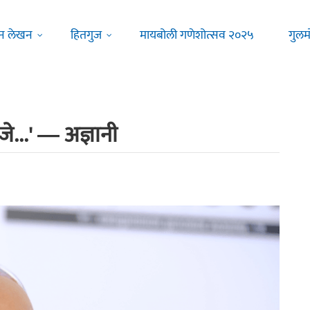
न लेखन
हितगुज
मायबोली गणेशोत्सव २०२५
गुलम
णजे...' ― अज्ञानी