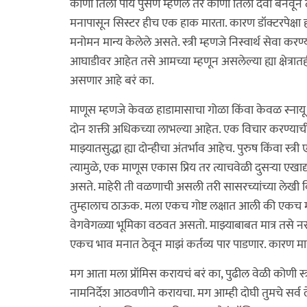
कोणी तिला पाय पुसणे म्हणेल तर कोणी तिला देवी बनवून ठेवेल
मनापासून सिस्टर हीच एक हाक मारता. कारण डॉक्टरपेक्षा ह
मनोमन मान्य केलेले असते. स्त्री म्हणजे निस्वार्थ सेवा करण्याच
आघाडीवर आहेत तसे आमच्या म्हणून असलेल्या ह्या क्षेत्र
असणार आहे बरं का.
माणूस म्हणजे केवळ हाडामासाचा गोळा किंवा केवळ स्नायू व म
दोन शक्ती अधिकच्या लाभल्या आहेत. एक विचार करण्याची 
माझ्यातसुद्धा ह्या दोन्हीचा अंतर्भाव आहेच. पुरुष किंवा स
त्यामुळे, एक माणूस एकास प्रिय तर त्याचवेळी दुसऱ्या एखाद्
असते. माहेरी ती वळणाची असली तरी सासरच्यांच्या लेखी
तुम्हालाच ठाऊक. मला एकच गोष्ट लक्षात आली की एकच माण
वेगवेगळ्या भूमिका वठवत असतो. माझ्याबाबत मात्र तसे नसते.
एकच भाव मनात ठेवून माझं कर्तव्य पार पाडणार. कारण माझ्यास
मग आता मला प्रॉमिस करायचं बरं का, पुढील वेळी कोणी स्त्
नामनिर्देश आठवणीने करायचा. मग आम्ही दोघी तुमचे सर्व ले