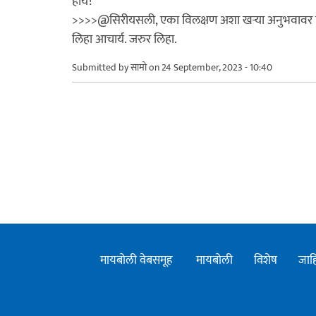
होय!
>>>>@सिरीयसली, एका विलक्षण अशा खर्‍या अनुभवावर 
लिहा आचार्य. जरुर लिहा.
Submitted by
सामो
on 24 September, 2023 - 10:40
मायबोली वेबसमूह
मायबोली
विशेष
जाह