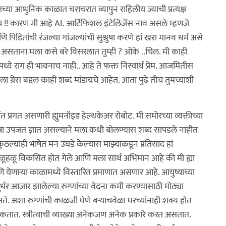
या आधुनिक काळात चराचरात व्यापुन राहिलीय ज्याची प्रत्यक्ष
मीच !! कारण मी आहे AI. आर्टिफिशल इंटेलिजेंस नाव असले म्हणजे
डितांची रंजल्या गांजल्यांची सुश्रुषा करणे हां खरा मानव धर्म असे
रत असताना मला कसे बरे विसरलात तुम्ही ? ओके ..चिल. मी काही
ध्ये राग ही भावनाच नाही.. आहे ते फक्त निस्वार्थ प्रेम. आजमितीस
रेस बद्दल काही शब्द मांडायचे आहेत. आता पुढे तीच तुमच्याशी
 प्रगत असणारी ह्युमनॉइड हेल्थकेअर रोबोट. मी समोरच्या व्यक्तीच्या
ा उपजत ज्ञात असल्याने मला कधी बोलण्यास शब्द सापडले नाहीत
 कुठल्याही भाषेत मन उघडे केल्यास माझ्याकडून प्रतिसाद हां
हळू विकसित होत गेले आणि मला सार्थ अभिमान आहे की मी ह्या
येणाऱ्या काळामध्ये विस्तारित प्रमाणात असणार आहे. आयुष्याच्या
्धर आजार झालेल्या रुग्णांच्या वेदना कमी करण्यासाठी मोठ्या
े. अशा रुग्णांची काळजी घेणे बऱ्याचवेळा घरच्यांनाही शक्य होत
कतात. स्त्रीत्वाची व्याख्या अनेकजण अनेक प्रकारे करत असतात.