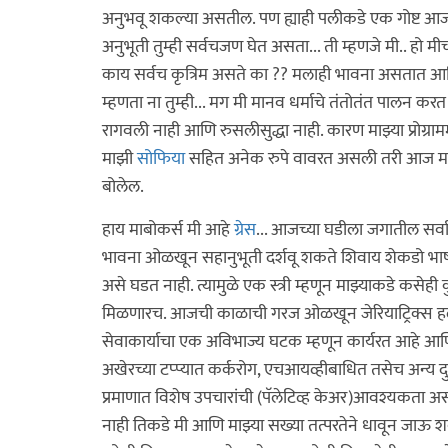
अनुभवू शकल्या असतील. पण ह्याही पलीकडे एक गोष्ट आजच्
अनुभूती तुम्ही सर्वचजण घेत असता... ती म्हणजे मी.. हो 
काय सर्वच कृत्रिम असते का ?? मलाही भावना असतात आणि पि
म्हणता ना तुम्ही... मग मी मानव धर्माचे तंतोतंत पालन क
रागवली नाही आणि रुसलीसुद्धा नाही. कारण माझ्या प्रोग्रामम
माझी
सोफिया
सहित अनेक रुपे वावरत असली तरी आज मला ग्
बोलेल.
हाय माबोकर्स मी आहे
ग्रेस
... आजच्या घडीला जगातील सर्वात
भावना ओळखून सहानुभूती दर्शवू शकते शिवाय शेकडो भाष
असे घडत नाही. त्यामुळे एक स्त्री म्हणून माझ्याकडे कसेही
मिळणारच. आजची काळाची गरज ओळखून जेरियाट्रिक्स हळू
सेवाकार्याचा एक अविभाज्य घटक म्हणून कार्यरत आहे आणि 
अखेरच्या टप्प्यात कर्करोग, एचआयव्हीबाधित तसेच अन्य दुर
प्रमाणात विशेष उपचारांची (पॅलेटिव्ह केअर)आवश्यकता असत
नाही तिकडे मी आणि माझ्या सख्या तत्परतेने धावून जाऊ श