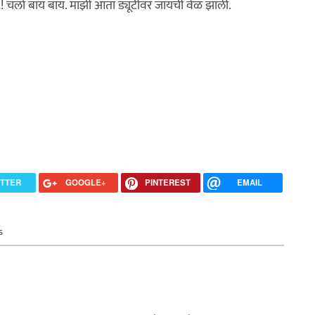
!! चलो बाय बाय. माझी आता ड्यूटीवर जायची वेळ झाली.
ITTER
GOOGLE+
PINTEREST
EMAIL
s