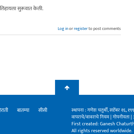
लिहायला सुरूवात केली.
Log in
or
register
to post comments
िराती
बातम्या
सीसी
स्थापना : गणेश चतुर्थी, सप्टेंबर १६, 
वापराचे/वावराचे नियम
|
गोपनीयता
|
First created: Ganesh Chaturthi
All rights reserved worldwide.