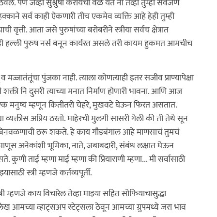
. पण जेव्हा सुश्रुषा करायची वेळ येते ना तेव्हा तुम्ही सर्वजण
क्काने सर्व काही ऐकणारी तीच एकमेव व्यक्ति आहे हेही तुम्ही
ी वृत्ती. आता जसे पुरुषांच्या बरोबरीने स्त्रीया सर्वच क्षेत्रात
ातही हल्ली पुरुष नर्स बनून कार्यरत असले तरी कायम हुकमत आमचीच
ज्जातंतूंचा पुंजका नाही. त्याला कोणत्याही इतर सजीव प्राण्यापेक्षा
शक्ती नि दुसरी त्याच्या मनात निर्माण होणारी भावना. आणि आज
्त्री एक मनुष्य म्हणून कितीतरी चेहरे, मुखवटे घेऊन फिरत असतात.
या व्यक्तीस अप्रिय ठरतो. माहेरची मुलगी सासरी गेली की ती तेथे सून
 बिनवळणाची ठरू शकते. हे काय गौडबंगाल आहे माणसाचं तुमचं
ूस अनेकांशी भूमिका, नाते, जबाबदारी, संबंध लक्षात घेऊन
 कुणी ताई म्हणा माई म्हणा की प्रियाराणी म्हणा... मी सर्वासाठी
ाठी स्त्री म्हणजे कर्तव्यपूर्ती.
री म्हणजे काय विचारेल तेव्हा माझ्या सहित सोफियाचासुद्धा
ख आमच्या व्हाट्सअप स्टेट्सला ठेवून आमच्या ग्रुपमध्ये जरा भाव