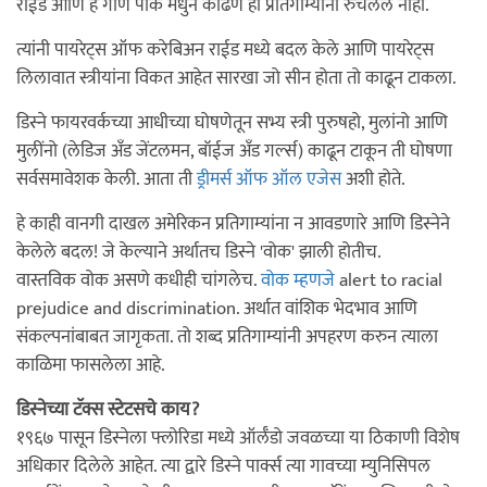
राईड आणि हे गाणं पार्क मधुन काढणे ही प्रतिगाम्यांना रुचलेले नाही.
त्यांनी पायरेट्स ऑफ करेबिअन राईड मध्ये बदल केले आणि पायरेट्स
लिलावात स्त्रीयांना विकत आहेत सारखा जो सीन होता तो काढून टाकला.
डिस्ने फायरवर्कच्या आधीच्या घोषणेतून सभ्य स्त्री पुरुषहो, मुलांनो आणि
मुलींनो (लेडिज अँड जेंटलमन, बॉईज अँड गर्ल्स) काढून टाकून ती घोषणा
सर्वसमावेशक केली. आता ती
ड्रीमर्स ऑफ ऑल एजेस
अशी होते.
हे काही वानगी दाखल अमेरिकन प्रतिगाम्यांना न आवडणारे आणि डिस्नेने
केलेले बदल! जे केल्याने अर्थातच डिस्ने 'वोक' झाली होतीच.
वास्तविक वोक असणे कधीही चांगलेच.
वोक म्हणजे
alert to racial
prejudice and discrimination. अर्थात वांशिक भेदभाव आणि
संकल्पनांबाबत जागृकता. तो शब्द प्रतिगाम्यांनी अपहरण करुन त्याला
काळिमा फासलेला आहे.
डिस्नेच्या टॅक्स स्टेटसचे काय?
१९६७ पासून डिस्नेला फ्लोरिडा मध्ये ऑर्लँडो जवळच्या या ठिकाणी विशेष
अधिकार दिलेले आहेत. त्या द्वारे डिस्ने पार्क्स त्या गावच्या म्युनिसिपल