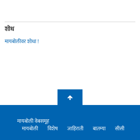
शोध
मायबोलीवर शोधा !
मायबोली वेबसमूह
मायबोली
विशेष
जाहिराती
बातम्या
सीसी