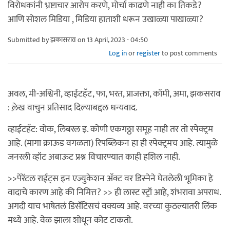
विरोधकांनी भ्रष्टाचार आरोप करणे, मोर्चा काढणे नाही का तिकडे?
आणि सोशल मिडिया , मिडिया हाताशी धरून उखाळ्या पाखाळ्या?
Submitted by
झकासराव
on 13 April, 2023 - 04:50
Log in
or
register
to post comments
अवल, मी-अश्विनी, व्हाईटहॅट, फा, भरत, प्राजक्ता, कॉमी, अमा, झकसराव
: ले़ख वाचुन प्रतिसाद दिल्याबद्दल धन्यवाद.
व्हाईटहॅट: वोक, लिबरल इ. कोणी एकगठ्ठा समूह नाही तर तो स्पेक्ट्रम
आहे. (मागा क्राऊड वगळता) रिपब्लिकन हा ही स्पेक्ट्रमच आहे. त्यामुळे
जनरली व्हॉट अबाऊट प्रश्न विचारण्यात काही हशिल नाही.
>>पेरेंटल राईट्स इन एज्युकेशन अ‍ॅक्ट वर डिस्नेने घेतलेली भूमिका हे
वादाचे कारण आहे की निमित्त? >> ही लास्ट स्ट्रॉ आहे, शंभरावा अपराध.
अगदी याच भाषेतलं डिसँटिसचं वक्यव्य आहे. वरच्या कुठल्यातरी लिंक
मध्ये आहे. वेळ झाला शोधून कोट टाकतो.