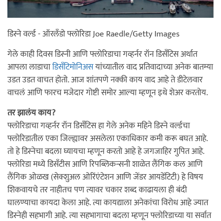
डिस्ने वर्ल्ड - ऑरलँडो फ्लोरिडा Joe Raedle/Getty Images
गेले काही दिवस डिस्नी आणि फ्लोरिडाचा गव्हर्नर रॉन डिसँटिस अर्थात
आपला लाडाचा
डिसँटिमोनिअस
यांच्यातील वाद प्रतिवादाच्या अनेक बातम्या
उडत उडत वाचत होतो. आज शांतपणे नक्की काय वाद आहे ते डीटेलवार
वाचलं आणि फारच मजेदार गोष्टी समोर आल्या म्हणून इथे शेअर करतोय.
तर झालंय काय?
फ्लोरिडाचा गव्हर्नर रॉन डिसँटिस हा गेले अनेक महिने डिस्ने वर्ल्डचा
फ्लोरिडातील एका जिल्ह्यावर असलेला एकाधिकार कमी करू बघत आहे.
तो हे डिस्नेचा बदला घ्यायचा म्हणून करतो आहे हे जगजाहिर गुपित आहे.
फ्लोरिडा मध्ये डिसँटीस आणि रिपब्लिकन्सनी शाळेत लैंगिक कल आणि
लैंगिक ओळख (सेक्शुअल ओरिंएंटेशन आणि जेंडर आयडेंटिटी) हे विषय
शिकवायचे तर नाहीतच पण त्यावर चकार शब्द काढायला ही बंदी
घालण्याचा कायदा केला आहे. त्या कायद्याला अनेकांचा विरोध आहे ज्यात
डिस्नेही सहभागी आहे. त्या सहभागाचा बदला म्हणून फ्लोरिडाच्या या सर्वात