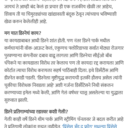
जायचं ते आम्ही बंद केलं हा प्रचार ही एक राजकीय खेळी तर आहेच,
शिवाय ती या चिमुरड्यांच्या खांद्यावरती बंदूक ठेवून त्यांच्याच भविष्याशी
खेळ करुन केलेलीही आहे.
मग यात डिस्नेचं काय?
या कायद्याबाबत आधी डिस्ने शांत होती. पण नंतर डिस्ने पार्क मधील
कर्मचार्‍यांनी वॉक-आऊट केलं, एकुणच फ्लोरिडाच्या सर्वात मोठ्या रोजगार
पुरवण्यार्‍या कंपनीवर दबाव वाढू लागला आणि डिस्नेचा सीईओ बॉब
चॅपेकने या कायद्याला विरोध तर केलाच पण तो कायदा रद्द करायला आणि
कोर्टात त्याचा विरोध करायला सहर्ष पाठिंबाही दिला. इथे डिसँटीस आणि
डीस्नेत काडी पडली. 'डिस्नेला मुष्टीयुद्ध करायची इतकी हौसच असेल त्यांनी
चुकीचा विरोधक निवडला आहे' अशी गर्जना डिसँटिसने निधी संकलन
करण्याच्या इमेल मध्ये केली, आणि गेलं वर्षभर चालू असलेल्या या युद्धाला
सुरुवात झाली.
डिस्ने प्रतिगाम्यांच्या रडारवर कशी गेली?
गेली काही वर्षे डिस्ने थीम पार्क आणि स्ट्रीमिंग चॅनलवर जे बदल करीत आहे
ते प्रतिगामी लोकांना रुचत नाहीयेत.
'प्रिंसेस अँड द फ्रॉग' मधल्या प्रिंसेसे