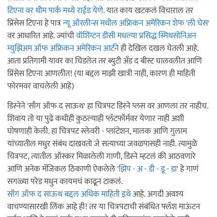
टिएना वर थीम पार्क मध्ये राईड येणे
. यात काय खटकलं विचाराल तर
प्रिंसेस टिएना हे पात्र
न्यू ऑरलीन्स मधील अफ्रिकन अमेरिकन शेफ 'ली चेस'
वर आधारित आहे. ज्यांची
वॉशिंग्टन डीसी मधल्या प्रसिद्ध स्मिथसोनिअन
म्युझिअम ऑफ अफ्रिकन अमेरिकन आर्टने
ही देखिल दखल घेतली आहे.
आता प्रतिगामी यावर का चिडलेत तर ब्युटी अँड द बीस्ट घालवलीत आणि
प्रिंसेस टिएना आणलीत! (या बद्दल माझी खात्री नाही, कारण ही माहिती
फोरमवर वाचलेली आहे)
डिस्नेने 'साँग ऑफ द साऊथ' हा चित्रपट डिस्ने प्लस वर आणला तर नाहीच.
शिवाय तो या पुढे कधीही कुठल्याही प्लॅटफॉर्मवर येणार नाही अशी
घोषणाही केली. हा चित्रपट स्लेवरी - प्लांटेशन, मालक आणि गुलाम
यांच्यातील मधुर संबंध दाखवतो जे सत्याच्या जवऴपासही नाही. त्यामुळे
चित्रपट, त्यातील ऑस्कर मिळालेली गाणी, डिस्ने म्हटलं की आठवणारे
आणि अनेक मॅजिकल ठिकाणी ऐकलेले '
झिप - अ - डी - डू - डा
' हे गाणं
सगळ्या परेड मधुन कायमचं काढून टाकलं.
सॉंग ऑफ द साऊथ बद्दल अधिक माहिती इथे
आहे. अगदी अवश्य
वाचण्यासारखी लिंक आहे ही! तर या चित्रपटाची संबंधित फ्लॅश माऊंटन