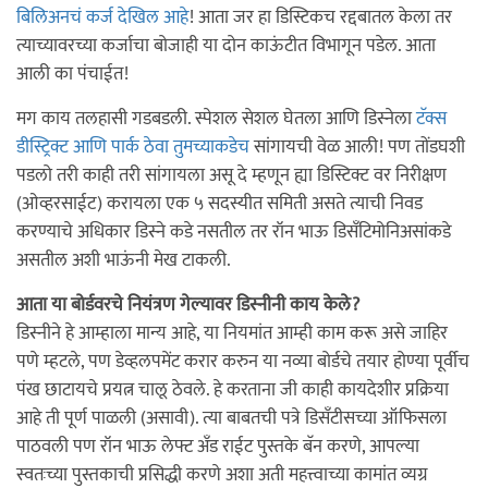
बिलिअनचं कर्ज देखिल आहे
! आता जर हा डिस्टिकच रद्दबातल केला तर
त्याच्यावरच्या कर्जाचा बोजाही या दोन काऊंटीत विभागून पडेल. आता
आली का पंचाईत!
मग काय तलहासी गडबडली. स्पेशल सेशल घेतला आणि डिस्नेला
टॅक्स
डीस्ट्रिक्ट आणि पार्क ठेवा तुमच्याकडेच
सांगायची वेळ आली! पण तोंडघशी
पडलो तरी काही तरी सांगायला असू दे म्हणून ह्या डिस्टिक्ट वर निरीक्षण
(ओव्हरसाईट) करायला एक ५ सदस्यीत समिती असते त्याची निवड
करण्याचे अधिकार डिस्ने कडे नसतील तर रॉन भाऊ डिसँटिमोनिअसांकडे
असतील अशी भाऊंनी मेख टाकली.
आता या बोर्डवरचे नियंत्रण गेल्यावर डिस्नीनी काय केले?
डिस्नीने हे आम्हाला मान्य आहे, या नियमांत आम्ही काम करू असे जाहिर
पणे म्हटले, पण डेव्हलपमेंट करार करुन या नव्या बोर्डचे तयार होण्या पूर्वीच
पंख छाटायचे प्रयत्न चालू ठेवले. हे करताना जी काही कायदेशीर प्रक्रिया
आहे ती पूर्ण पाळली (असावी). त्या बाबतची पत्रे डिसँटीसच्या ऑफिसला
पाठवली पण रॉन भाऊ लेफ्ट अँड राईट पुस्तके बॅन करणे, आपल्या
स्वतःच्या पुस्तकाची प्रसिद्धी करणे अशा अती महत्त्वाच्या कामांत व्यग्र