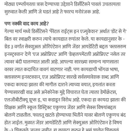
मोठ्या एम्प्लॉयरला त्रास देण्याच्या उद्देशाने डिसँटिसने पावलं उचलायला
सुरुवात केली आणि जे घडतं आहे ते फारच मनोरंजक आहे.
पण नक्की वाद काय आहे?
गेल्या मार्च मध्ये डिसँटिसने 'पेरेंटल राईट्स इन एज्युकेशन' अर्थात 'डोंट से गे'
बिल वर स्वाक्षरी करुन त्याचे कायद्यात रुपांतर केले. या कायद्यानुसार के -
ग्रेड ३ वर्गांत सेक्शुअल ओरिंएंटेशन आणि जेंडर आयडेंटिटी बद्दल 'क्लासरुम
इनस्ट्रक्शन' देणे 'एज अप्रोप्रिएट' आणि 'डेव्हलपमेंटली अप्रोप्रिएट' नसेल तर
त्यावर बंदी घालण्यात आली आहे. आपल्या सारख्या सामान्य माणसाला
वरवर त्यात कदाचित वावगं वाटणार नाही. पण कायद्याची भोंगळ भाषा,
क्लासरुम इनस्टक्शन, एज अप्रोप्रिएट सारखे सर्वसमावेशक शब्द आणि
एकदा कायदा झाला की मागील दाराने त्याच्या वयात, इयत्तांत करता
येण्यासारखी वाढ असे अनेकोनेक मुद्दे विचारात घेता त्याला डेमॉक्रॅटस,
एलजीबीटीक्यू ग्रूप्स इ, चा कडाडून विरोध आहे. एकदा हा कायदा झाला की
शिक्षक आणि स्कूल डिस्ट्रिक्ट एकुणच जेंडर आणि सेक्स विषयांबद्दल
बोलणे टाळतील. फालतू खटले होण्याच्या भितीने यावर बोलणे एकुणच बंद
होत जाईल. मुळात जेंडर आयडेंटिटी आणि सेक्युअल ओरिंएंटेशन हे विषय
के -३ शिकवले जातच नाहीत. हा कायदा करुन हे असं शाळेत शिकवलं