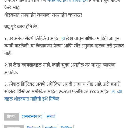
सगळी माहिती उघड करुन
गव्हर्नमेंट इन द सनशाईन
नियमाचे पूर्ण पालन
केले आहे.
थोडक्यात सनशाईन राज्याला सनशाईन चपराख!
बघू पुढे काय होते ते!
१. वर अनेक संदर्भ लिहिलेच आहेत.
हा
लेख वाचुन अधिक माहिती जाणून
घ्यावी वाटलेली. या लेखावरुन प्रेरणा आणि स्वैर अनुवाद म्हटला तरी हरकत
नाही.
२. हा लेख कायद्याबद्दल नाही. काही चुका असतील तर जाणून घ्यायला
आवडेल.
३. स्पेशल डिस्टिक्ट असणे अमेरिकेत अगदी सामान्य गोष्ट आहे. असे हजारो
स्पेशल डिस्टिक्ट अमेरिकेत आहेत. एकट्या फ्लोरिडात १८०० आहेत.
त्याच्या
बद्दल थोडक्यात माहिती इथे मिळेल
.
शासन(सरकार)
समाज
विषय: