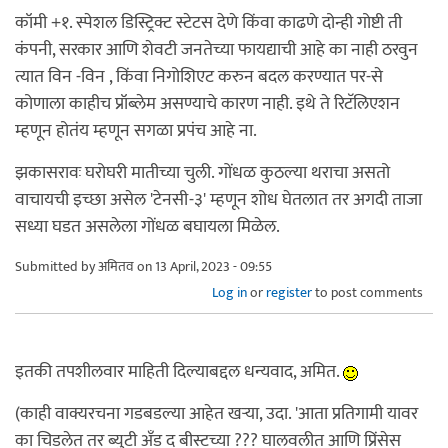
कॉमी +१. स्पेशल डिस्ट्रिक्ट स्टेटस देणे किंवा काढणे दोन्ही गोष्टी ती
कंपनी, सरकार आणि शेवटी जनतेच्या फायद्याची आहे का नाही ठरवुन
त्यात विन -विन , किंवा निगोशिएट करुन बदल करण्यात पर-से
कोणाला काहीच प्रॉब्लेम असण्याचे कारण नाही. इथे ते रिटॅलिएशन
म्हणून होतंय म्हणून सगळा प्रपंच आहे ना.
झकासरावः घरोघरी मातीच्या चुली. गोंधळ कुठल्या थराचा असतो
वाचायची इच्छा असेल 'टेनसी-३' म्हणून शोध घेतलात तर अगदी ताजा
सध्या घडत असलेला गोंधळ बघायला मिळेल.
Submitted by
अमितव
on 13 April, 2023 - 09:55
Log in
or
register
to post comments
इतकी तपशीलवार माहिती दिल्याबद्दल धन्यवाद, अमित.
(काही वाक्यरचना गडबडल्या आहेत खर्‍या, उदा. 'आता प्रतिगामी यावर
का चिडलेत तर ब्युटी अँड द बीस्टच्या ??? घालवलीत आणि प्रिंसेस