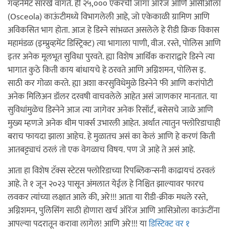
गव्हर्नमेंट सारखे वागते. ही २५,००० एकरची जागा ऑरेंज आणि आसीओला
(Osceola) काऊंटीमध्ये विभागलेली आहे, जो एकेकाळी ग्रामिण आणि
अविकसित भाग होता. आज हे डिस्ने सांभ़ळत असलेले हे रीडी क्रिक विकास
महामंडळ (इम्प्रुव्हमेंट डिस्ट्रिक्ट) त्या भागाला पाणी, वीज. रस्ते, पोलिस आणि
इतर अनेक मूलभूत सुविधा पुरवते. ह्या विशेष आर्थिक कराराद्वारे डिस्ने त्या
भागात कुठे किती काय बांधायचे हे ठरवते आणि अग्निशमन, पोलिस इ.
साठी कर गोळा करते. ह्या अशा करसुविधेमुळे डिस्नेने फी आणि करांपोटी
अनेक मिलिअन डॉलर दरवषी वाचवलेले आहेत असं जाणकार मानतात. या
सुविधांमुळेच डिस्नेने आज त्या जागेवर अनेक रिसॉर्ट, बसेसचे जाळे आणि
मुख्य म्हणजे अनेक थीम पार्क्स उभारली आहेत. अर्थात त्यातुन फ्लोरिडाचाही
बराच फायदा झाला आहेच. हे मुळातच असं का केलं आणि हे करणं किती
आतबट्ट्याचं ठरलं तो एक वेगळाच विषय. पण जे आहे ते असं आहे.
आता हा विशेष टॅक्स स्टेटस फ्लोरिडाच्या रिपब्लिकन्सनी काढायचं ठरवलं
आहे. ते १ जून २०२३ पासून अंमलात येईल हे निश्चित झाल्यावर फारच
लवकर त्यांच्या लक्षात आले की, अरे!!! आता या रीडी-क्रीक मधले रस्ते,
अग्निशमन, पुलिसिंग साठी होणारा खर्च ऑरेंज आणि आसिओला काऊंटींना
आपल्या पदरातून करावा लागेल! आणि अरे!!! या
डिस्टिक्ट वर १