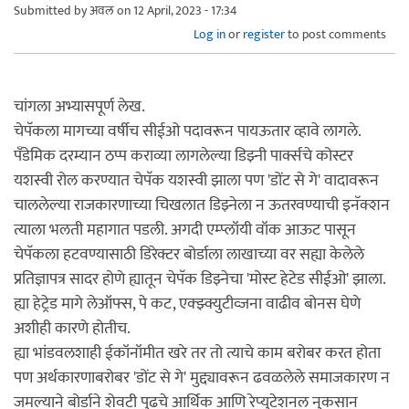
Submitted by
अवल
on 12 April, 2023 - 17:34
Log in
or
register
to post comments
चांगला अभ्यासपूर्ण लेख.
चेपॅकला मागच्या वर्षीच सीईओ पदावरून पायऊतार व्हावे लागले.
पँडेमिक दरम्यान ठप्प कराव्या लागलेल्या डिझ्नी पार्क्सचे कोस्टर
यशस्वी रोल करण्यात चेपॅक यशस्वी झाला पण 'डोंट से गे' वादावरून
चाललेल्या राजकारणाच्या चिखलात डिझ्नेला न ऊतरवण्याची इनॅक्शन
त्याला भलती महागात पडली. अगदी एम्प्लॉयी वॉक आऊट पासून
चेपॅकला हटवण्यासाठी डिरेक्टर बोर्डाला लाखाच्या वर सह्या केलेले
प्रतिज्ञापत्र सादर होणे ह्यातून चेपॅक डिझ्नेचा 'मोस्ट हेटेड सीईओ' झाला.
ह्या हेट्रेड मागे लेऑफ्स, पे कट, एक्झ्क्युटीव्जना वाढीव बोनस घेणे
अशीही कारणे होतीच.
ह्या भांडवलशाही ईकॉनॉमीत खरे तर तो त्याचे काम बरोबर करत होता
पण अर्थकारणाबरोबर 'डोंट से गे' मुद्द्यावरून ढवळलेले समाजकारण न
जमल्याने बोर्डाने शेवटी पुढचे आर्थिक आणि रेप्युटेशनल नुकसान