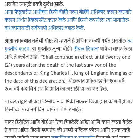
असावेत त्यामुळे इकडे दुर्लक्ष झाले.
आता फेब्रुवारीत आधीच्या डिस्ने बोर्डने नव्या बोर्डचे अधिकार कलम करणारे
कलम अर्थात डेव्हलपमेंट करार केले आणि डिस्नी कंपनीला त्या भागातील
बांधकामासाठी सर्वव्यापी अधिकार बहाल केले
.
आता सगळ्यात मजेची गोष्ट:
ती म्हणजे हे अधिकार कधी पर्यंत असतील
त्या
मुदतीचं कलम
! या मुदतील जुन्या बोर्डने
'रॉयल लिव्ह्ज'
भाषेचा वापर केला
आहे. ते क्लॉज आहे : “Shall continue in effect until twenty one
(21) years after the death of the last survivor of the
descendants of King Charles III, King of England living as of
the date of this declaration.” थोडक्यात अनेक दशके, १०० वर्षे,
२०० वर्षे कदाचित अनादि अनंत काळासाठी हा करार राहिल.
या कराराद्वारे बोर्डाला डिस्नीचं नाव, मिकी माऊस किंवा इतर कोणतीही पात्रे
डिस्नीच्या परवानगीविना वापरता येणार नाहीत.
यावर डिसेंटिस आणि बोर्ड अर्थातच चिडलेले आहेत आणि काय करता येईल
ते बघत आहेत. डिस्नी म्हणतंय की आम्ही पब्लिक फोरम आणि सरकारकडे