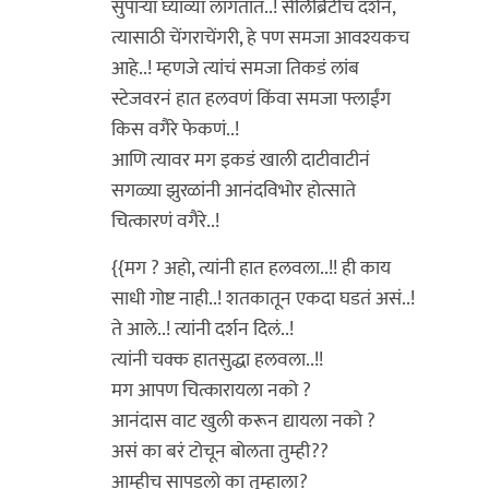
सुपाऱ्या घ्याव्या लागतात..! सेलिब्रिटींचं दर्शन,
त्यासाठी चेंगराचेंगरी, हे पण समजा आवश्यकच
आहे..! म्हणजे त्यांचं समजा तिकडं लांब
स्टेजवरनं हात हलवणं किंवा समजा फ्लाईंग
किस वगैरे फेकणं..!
आणि त्यावर मग इकडं खाली दाटीवाटीनं
सगळ्या झुरळांनी आनंदविभोर होत्साते
चित्कारणं वगैरे..!
{{मग ? अहो, त्यांनी हात हलवला..!! ही काय
साधी गोष्ट नाही..! शतकातून एकदा घडतं असं..!
ते आले..! त्यांनी दर्शन दिलं..!
त्यांनी चक्क हातसुद्धा हलवला..!!
मग आपण चित्कारायला नको ?
आनंदास वाट खुली करून द्यायला नको ?
असं का बरं टोचून बोलता तुम्ही??
आम्हीच सापडलो का तुम्हाला?