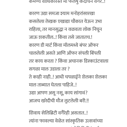
कर्मण्ये वाधिकारस्ते मा फलेषु कदाचन वगैरे..!
कारण उद्या समजा श्याम मनोहरांसारखा
कसलेला लेखक एखाद्या चौकात येऊन उभा
राहिला, तर मानसुद्धा न वळवता लोक निघून
जाऊ शकतील..! किंवा तसे जातातच.!
कारण डी मार्ट किंवा मॉलमध्ये बंपर ऑफर
चाललेली असते आणि ऑफर संपली बिंपली
तर काय करता ? किंवा अचानक डिस्काउंटवाला
सगळा माल उडाला तर ?
ते काही नाही..! आधी चपळाईने शेलका शेलका
माल ताब्यात घेतला पाहिजे..!
उद्या आपण असू नसू, काय सांगावं?
आजच खरेदीची मौज लुटलेली बरी.!!
शिवाय सेलिब्रिटी वगैरेही असतात..!
त्यांना फावल्या वेळेत सांस्कृतिक उत्सवांच्या