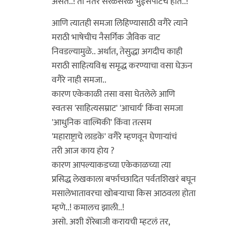
असते..! ती नंतर सरळसरळ भुईसपाटच होते..!
आणि त्यातही समजा लिहिण्यासाठी वगैरे त्याने
मराठी भाषेचीच नैसर्गिक जैविक वाट
निवडल्यामुळे.. अर्थात, तेसुद्धा अगदीच काही
मराठी साहित्यविश्व समृद्ध करण्याचा वसा घेऊन
वगैरे नाही समजा..
कारण एकेकाळी तसा वसा घेतलेले आणि
स्वतःस 'साहित्यसम्राट' 'आचार्य' किंवा समजा
'आधुनिक वाल्मिकी' किंवा तत्सम
'महाराष्ट्राचे लाडके' वगैरे म्हणवून घेणाऱ्यांचं
तरी आज काय होय ?
कारण आपल्याकडच्या एकेकाळच्या त्या
प्रसिद्ध लेखकाला बर्फाच्छादित पर्वतशिखरं बघून
मसालेभातावरचा खोबऱ्याचा किस आठवला होता
म्हणे..! कमालच झाली..!
असो. अशी शेरेबाजी करायची म्हटलं तर,