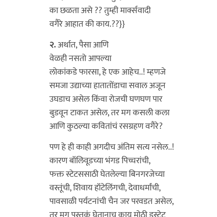
का छळता असे ?? तुम्ही मार्क्सवादी
वगैरे आहात की काय.??}}
२.
अर्थात, पैसा आणि
वेळही नसतो आपल्या
लोकांकडे फारसा, हे एक आहेच..! म्हणजे
समजा उद्याच्या हातातोंडाचा सवाल अजून
उघडाच असेल किंवा रोजची घणघण पार
बुडवून टाकत असेल, तर मग कसली कला
आणि कुठल्या कवितांचं रसग्रहण वगैरे?
पण हे ही काही अगदीच अंतिम सत्य नसेल..!
कारण बॉलिवूडच्या भंगड पिच्चरांची,
फक्त स्टेटससाठी घेतलेल्या बिनगरजेच्या
वस्तूंची, शिवाय हॉटेलिंगची, देवाधर्मांची,
पावसाळी पर्यटनांची चैन जर परवडत असेल,
तर मग पुस्तकं घेतानाच काय मोठी इस्टेट