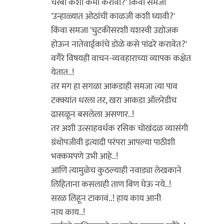
चरबी कशी कमी करावी?' किंवा समजा
'उन्हाळ्यात ओठांची काळजी कशी घ्यावी?'
किंवा समजा 'चुटकीसरशी यशस्वी उद्योजक
होऊन नातेवाईकांचे डोळे कसे पांढरे करावेत?'
वगैरे विषयही वाचन-व्यवहाराच्या व्यापक कक्षेत
येतात..!
तर मग हा सगळा आकडाही समजा त्या पाव
टक्क्यांत धरला तर, खरा आकडा ऑलरेडीच
ढासळून बसलेला असणार..!
तर अशी उत्साहवर्धक रसिक चोखंदळ व्यासंगी
ग्रंथोपजीवी इत्यादी परंपरा आपल्या पाठीशी
भक्कमपणे उभी आहे..!
आणि त्यामुळेच कुठल्याही नवाड्या लेखकाने
लिहिताना कसलाही ताण बिण घेऊ नये..!
सरळ लिहून टाकावं..! हाय काय आनी
नाय काय..!