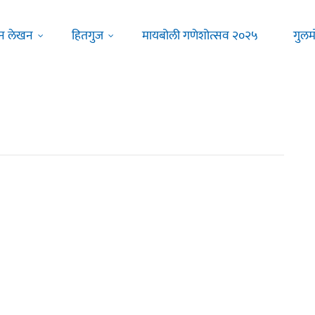
न लेखन
हितगुज
मायबोली गणेशोत्सव २०२५
गुलम