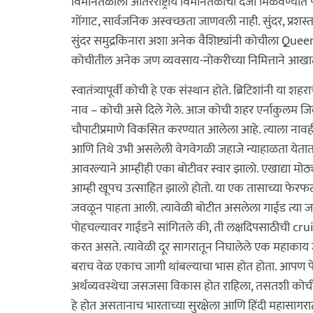
विमानतळाला आंतरराष्ट्रीय विमानतळाचा दर्जा मिळवण्यात 
गोंगाट, सार्वजनिक अस्वच्छता जाणवली नाही. सुंदर, प्रशस्त,
सुंदर समुद्रकिनारा अशा अनेक वैशिष्ट्यांनी कोचीला 
कोचीतील अनेक जण व्यवसाय-नोकरीच्या निमित्ताने आखाती 
स्वातंत्र्यापूर्वी कोची हे एक संस्थान होते. ब्रिटिशांनी या श
नाव – कोची असे दिले गेले. आज कोची शहर एर्नाकुलम जिल्
चौपाटीप्रमाणे विकसित करण्यात आलेला आहे. त्याला नाव
आणि तिथे उभी असलेली वेगवेगळी जहाजे न्याहाळता येतात
आवरल्याने आम्हीही एका बोटीवर स्वार झालो. एखाद्या मोठ्
आम्ही खूपच उत्साहित झालो होतो. या एक तासाच्या फेरफटक
जवळून पाहता आली. त्यावेळी बोटीत असलेला गाईड त्या 
पोहचल्यावर गाईडने सांगितले की, ती लक्षदिपसाठीची crui
करत असते. त्यावेळी दूर सागरातून निघालेले एक महाकाय
बराच वेळ एकाच जागी थांबल्याचा भास होत होता. आपण फे
अर्थव्यवस्थेचा जसजसा विकास होत राहिला, तसतशी कोची ब
हे होत असतानाच भारताच्या सुरक्षेला आणि हिंदी महासागरातील