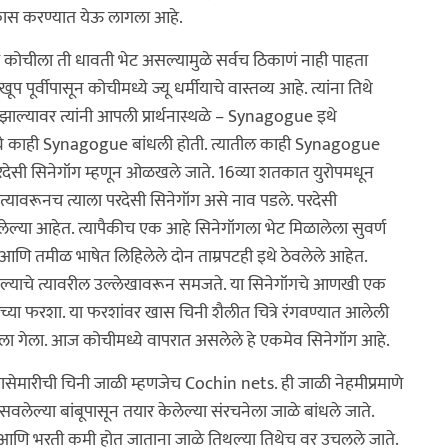
विकास करण्यात येऊ लागला आहे.
कोचीला ती धावती भेट असल्यामुळे सर्वच ठिकाणं नाही पाहता
 पूर्वीपासून कोचीमध्ये ज्यू धर्मीयाचे वास्तव्य आहे. त्यांना तिथे
ल्यावर त्यांनी आपली प्रार्थनास्थळे – Synagogue इथे
ध्ये काही Synagogue बांधली होती. त्यातील काही Synagogue
रदेसी सिनेगॉग म्हणून ओळखले जाते. 16व्या शतकात युरोपमधून
े. त्यावरूनच त्याला परदेसी सिनेगॉग असे नाव पडले. परदेसी
लेल्या आहेत. त्यापैकीच एक आहे सिनेगॉगला भेट मिळालेला सुवर्ण
आणि तमीळ भाषेत लिहिलेले दोन ताम्रपटही इथे ठेवलेले आहेत.
असल्याचे त्यावरील उल्लेखावरून समजते. या सिनेगॉगचे आणखी एक
ीच्या फरशा. या फरशांवर खास चिनी शैलीत चित्रे रंगवण्यात आलेली
ा गेला. आज कोचीमध्ये वापरात असलेले हे एकमेव सिनेगॉग आहे.
ासेमारीची चिनी जाळी म्हणजेच Cochin nets. ही जाळी नेहमीप्रमाणे
सवलेल्या बांबूपासून तयार केलेल्या संरचनेला जाळे बांधले जाते.
े आणि भरती कमी होत जाताना जाळे तिथल्या तिथेच वर उचलले जाते.