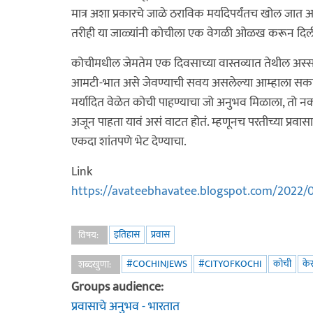
मात्र अशा प्रकारचे जाळे ठराविक मर्यादेपर्यंतच खोल जात अस
तरीही या जाळ्यांनी कोचीला एक वेगळी ओळख करून दिली 
कोचीमधील जेमतेम एक दिवसाच्या वास्तव्यात तेथील अस्सल
आमटी-भात असे जेवण्याची सवय असलेल्या आम्हाला सकाळी ना
मर्यादित वेळेत कोची पाहण्याचा जो अनुभव मिळाला, तो 
अजून पाहता यावं असं वाटत होतं. म्हणूनच परतीच्या प्रवास
एकदा शांतपणे भेट देण्याचा.
Link
https://avateebhavatee.blogspot.com/2022/
इतिहास
प्रवास
विषय:
#COCHINJEWS
#CITYOFKOCHI
कोची
के
शब्दखुणा:
Groups audience:
प्रवासाचे अनुभव - भारतात