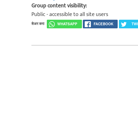
Group content visibility:
Public - accessible to all site users
शेअर करा
WHATSAPP
FACEBOOK
TW