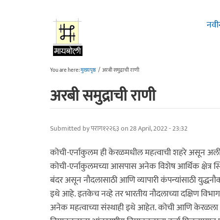
Skip to main content
नवी
You are here:
मुख्यपृष्ठ
/
अरबी समुद्राची राणी
अरबी समुद्राची राणी
Submitted by
पराग१२२६३
on 28 April, 2022 - 23:32
कोची-एर्नाकुलम ही केरळमधील महत्वाची शहरे असून अलीक
कोची-एर्नाकुलमच्या आसपास अनेक विशेष आर्थिक क्षेत्र स्
बंदर असून नौदलासाठी आणि व्यापारी कंपन्यांसाठी युद्धन
इथे आहे. इतकेच नव्हे तर भारतीय नौदलाच्या दक्षिण विभाग
अनेक महत्वाच्या संस्थाही इथे आहेत. कोची आणि केरळला भेट