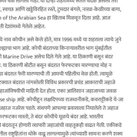
फार वेळ लागला नाही. या दोन्ही शहरांमध्ये सतत वर्दळ असली तरी
 स्वच्छ आणि खड्डेविरहित रस्ते, टुमदार बंगले, नारळ-केळीच्या बागा,
Queen of the Arabian Sea हा खिताब मिळवून दिला आहे. आज
देशांमध्ये गेलेले आहेत.
हराचे नाव कोचीन असे केले होते, मात्र 1996 मध्ये या शहराला त्याचे जुने
ह्याचा भाग आहे. कोची बंदराच्या किनाऱ्यावरील भाग मुंबईतील
ही Marine Drive असेच दिले गेले आहे. या ठिकाणी बसून बंदर
. या ठिकाणी बोटीत बसून बंदरात फेरफटका मारण्याचा मोह न
या बंदरात फेरी मारण्याची ती आमची पहिलीच वेळ होती. त्यामुळे
्यात बंदरात नांगरलेली विविध प्रकारची प्रचंड आकाराची जहाजे
जहाजांविषयीची माहिती देत होता. एका आलिशान जहाजाच्या जवळ
se ship आहे. कोचीहून लक्षदिपच्या राजधानीकडे, कवराट्टीकडे ये-जा
 जहाज नजरेस पडले. संथपणे आपल्या प्रवासाला निघालेले ते जहाज
रफटका मारतो, ते बंदर कोचीचे मूळचे बंदर आहे. भारतीय
ंदरातून होणारी व्यापारी जहाजांची वाहतूकही वाढत गेली. एकीकडे
 राष्ट्रहितांना धोके वाढू लागल्यामुळे त्यांच्याशी सामना करणे शक्य