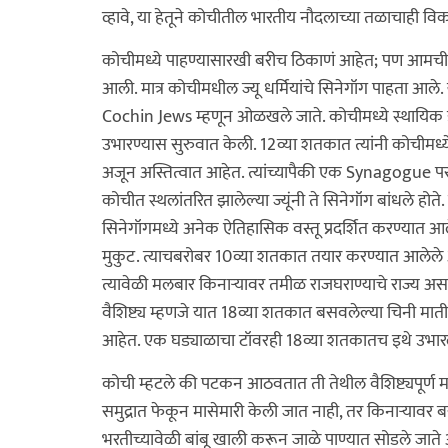
व्हावे, या हेतूने कोचीतील भारतीय नौदलाच्या तळाचाही 
कोचीमध्ये पाहण्यासारखी बरीच ठिकाणं आहेत; पण आमची 
आली. मात्र कोचीमधील ज्यू धर्मियांचे सिनेगॉग पाहता आले. खूप
Cochin Jews म्हणून ओळखले जाते. कोचीमध्ये स्थायिक झा
उभारण्यास सुरुवात केली. 12व्या शतकात त्यांनी कोचीम
अजून अस्तित्वात आहेत. त्यांच्यापैकी एक Synagogue प
कोचीत स्थलांतरित झालेल्या ज्यूंनी ते सिनेगॉग बांधले होत
सिनेगॉगमध्ये अनेक ऐतिहासिक वस्तू प्रदर्शित करण्यात आ
मुकुट. त्याचबरोबर 10व्या शतकात तयार करण्यात आलेले 
त्यावेळी मलबार किनाऱ्यावर तमीळ राजघराण्याचे राज्य 
वैशिष्ट्य म्हणजे यात 18व्या शतकात बसवलेल्या चिनी मात
आहेत. एक घड्याळाचा टॉवरही 18व्या शतकातच इथे उभारल
कोची म्हटले की पटकन आठवतात ती तेथील वैशिष्ट्यपूर्ण म
समुद्रात फेकून मासेमारी केली जात नाही, तर किनाऱ्यावर ब
भरतीच्यावेळी बांबू खाली करून जाळे पाण्यात सोडले जात