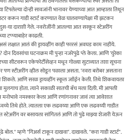
रा जातीच्या प्राण्याचा जो ठेवणीतला वसकण्याचा स्वर असतो तो
्या टिपलेल्या दोन्ही सावजांनी भानावर येण्याच्या आत आम्हाला तिथून
िलेटर करून गाडी स्टार्ट करण्यात वेळ घालवण्यापेक्षा मी झटकन
 दुस-या दाराशी गेले. नवरोजींनी आतल्या आत सरकून स्टेअरींग
्या टप्प्याबाहेर काढली.
ा असं लक्षात आलं की ड्रायव्हींग काही फारसं अवघड काम नाहीये.
 दिवसांचा घटनाक्रम मी पुन्हा नजरेपुढे प्ले केला. आणि 'युरेका
रच्या सीटवरून एकेफोर्टीसेव्हन मधून गोळ्या सुटाव्यात तशा सूचना
कर पण स्टीअरींग व्हील सोडून पळाला असता. 'नवरा बरोबर असताना
मी शिकले. आणि सरळ ड्रायव्हींग स्कूल जाॉईन केली. तिथे शिकवायला
णीचा मुलगाच होता. त्याने सकाळी सातची बॅच मला दिली. मी आपली
ावून मनोभावे नमस्कार केला आणि रणांगनावर जावं त्या आवेशात
लढवय्ये तिथे होते. त्यातला एक लढवय्या आणि एक लढवय्यी गाडीत
 स्टेअरींग वर बसायला सांगितलं आणि तो पुढे माझ्या शेजारी येऊन
पुढे बोल." म्हणे "गिअर्स टाकून दाखवा". दाखवले. "करा गाडी स्टार्ट".