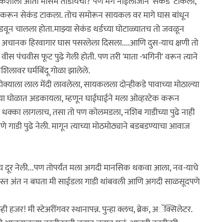
.मग कशाला आता मोसम तोडायचा? पण मग नाईलाजाने 'सेकंड' टाकला,
पट करून सेकंड टाकला. तोच समोरून सायकल वर मागे घास बांधून
डवून चालला होता.माझ्या सेकंड थर्डच्या घोटाळ्यातच तो जवळून
ा अचानक हिरवागार घास पसरलेला दिसला....आणि दुस-याच क्षणी तो
ी वीस पंचवीस फूट पुढे गेली होती. पण तरी 'माता -भगिनी' वरून त्याने
नशिलावर घर्मबिंदू गोळा झालेले.
क्याला लाल मेंदी लावलेला, सायकलला दोन्हीकडे पावाच्या मोठाल्या
या घोळात अडकायला, म्हणून घाईघाईने मला ओव्हरटेक करून
धक्का लागलाच, तसा तो पण कोलमडला, नशिब गाडीच्या पुढे नाही
णे गाडी पुढे नेली. मागून त्याच्या मोठमोठ्याने बडबडण्याचा आवाज
ीच दूर नेली...पण तोपर्यंत मला अगदी मानसिक थकवा आला, नव-याचे
्त अंत न बघता मी साईडला गाडी थांबवली आणि अगदी साळसूदपणे
ी हजर! मी स्टेअरींगवर स्थानापन्न. पुन्हा क्लच, ब्रेक, अॅक्सिलेटर.