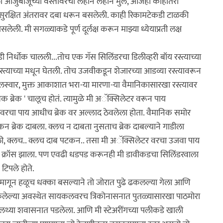
हिलेली आजुबाजूच्या वस्तीवरची लहान लहान मुलं, आजही काहीतरी
ा सुरक्षित अंतरावर दबा धरून बसलेली. काही रिकामटेकडी टाळकी
मी सगळ्याकडे पूर्ण दूर्लक्ष करून माझ्या ध्येयाप्रती लक्ष
िर्धोक चालली...तोच एक गॅस सिलिंडरचा डिलीव्हरी बॉय रस्त्याच्या
त्याच्या मधून घेतली. तोच उजवीकडून शेजारच्या आडव्या रस्त्यावरून
लस्वार, मुक्त आकाशात भरा-या मारणा-या वैमानिकासारखा रस्त्यावर
क ब्रेक ' चालूच होतं. त्यामुळे मी अॅक्सिलेटर वरून पाय
च वरचा पाय आधीच ब्रेक वर अल्लाद ठेवलेला होता. वैमानिक समोर
न ब्रेक दाबला. क्लच न दाबता नुसताच ब्रेक दाबल्याने गाडीला
ुटली, क्लच.. क्लच दाब पटकन.. तसा मी अॅक्सिलेटर वरचा उजवा पाय
चा क्रॉस झाला. पण एवढी धडपड करूनही मी डावीकडचा सिलिंडरवाला
िपले होते.
ाला मागून हळूच धक्का बसल्याने तो जोरात पुढे ढकलल्या गेला आणि
 टेकलेल्या अवस्थेत सायकलवरच त्रिकोनासनात पुतळ्यासारखा पाठमोरा
पालथ्या शवासनात पडलेला. आणि मी स्टेअरींगच्या पलीकडे खाली