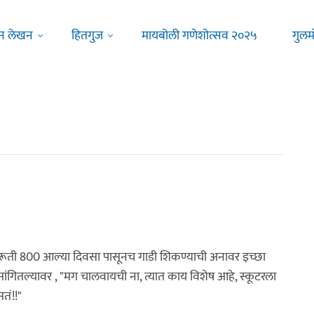
न लेखन
हितगुज
मायबोली गणेशोत्सव २०२५
गुलम
त मारूती 800 आल्या दिवसा पासूनच गाडी शिकण्याची अनावर इच्छा
ांगितल्यावर , "मग चालवायची ना, त्यात काय विशेष आहे, स्कूटरला
तं!!"