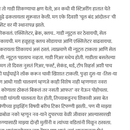
तो गाडी शिकण्याचा क्षण येतो, अन कधी मी स्टिअरींग हातात घेते
 पुढे ढकलायला सुरूवात केली. मग एके दिवशी 'चूल बंद आंदोलन' ची
सिट वर मी स्थानापन्न झाले.
कवलं. एक्सिलेटर, ब्रेक, क्लच.. गाडी न्युट्रल वर ठेवायची, सेल
टला टाकायची. मग हळूहळू क्लच सोडायचा आणि एक्सिलेटर वाढवायचा.
ार्ट करायला शिकायचं असं ठरलं. त्याप्रमाणे मी न्युट्रल टाकला आणि सेल
ी. न्यूट्रल पडलाच नव्हता. गाडी गिअर मधेच होती. गाडीला बसलेल्या
 दिवस नुसतं गिअर, फर्स्ट, सेकंड, थर्ड, टॉप रिव्हर्स अशी पाच
गाडी घाईघाईने लॉक करून चावी खिशात टाकली. पुन्हा दुस-या -तिस-या
. पण आधी गाडी चालवणं म्हणजे काही विशेष नाही म्हणणारा नवरा
का , कोणाला ठोकलं बिकलं तर नसती आफत" वर येऊन पोहोचला.
ला गाडी चांगली चालवता येत होती, तिच्याकडूनच शिकावी असा बेत
ीच्या ड्राइव्हिंग विषयी बरीच टिका टिपण्णी झाली.. पण मी माझ्या
्ट्याबोळ नको म्हणून नव-याने दुपारच्या वेळी जीवावर आल्यासारखी
यासाठी माझ्या दोन्ही मुलींनी व त्यांच्या वडिलांनी मिळून ठरवला.