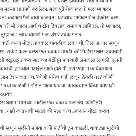
..सेकंड...चला कडेकडेनी." गाडी डायरेक्ट हायवेवर. सकाळची वेळ
मुलगा शांतपणे बसलेला. बरंच पुढे गेल्यावर तो मला म्हणाला
कता. कशाला पैसे वाया घालवता. घरच्याच गाडीवर रोज प्रॅक्टीस करा,
तरी मी त्याला आधीचं दोन दिवसाचं रामायण सांगितलं. तो म्हणाला,
म्हाला." त्याचं बोलणं मला शंभर टक्के पटलं.
ाकटी कन्या मोटारसायकल चांगली चालवायची, तिला आधार म्हणून
्स्ट -सेकंड करत करत एक चक्कर मारली. काँन्फिडंस पन्नास टक्क्यांनी
ी हळूहळू अकरा-बाराच्या गर्दीतून पण गाडी जमायला लागली. नुसती
यची, ह्याच्यात पटाईत झाले होते मी, पण एखाद्या कार्यक्रमाला ,
गचं जाम टेंशन चढायचं. 'कोणी मागेच गाडी लावून ठेवली तर? कोणी
 सगळ्या काळजीनं पोटात गोळा यायचा. कार्यक्रमात किंवा कोणाशी
रहायचं.
रिव्हर्स घेताना मागच्या नालीत एक चाकच फसलंय, कोणीतरी
चा.. गाडी काढायची म्हटलं की मला बरंच अवसान गोळा करावं
हणून मुलींनी माझ्या बर्थडे पार्टीची टूम काढली. धाकट्या मुलीची