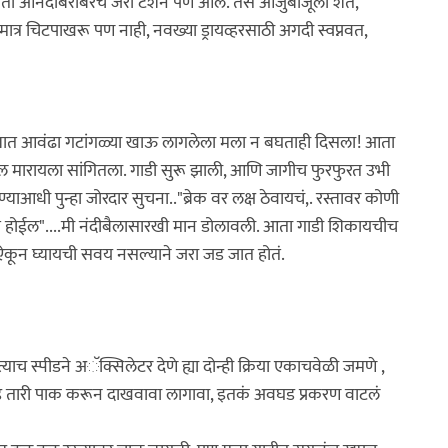
ा आता आनंदाबरोबरच जरा टेंशन पण आलं. तसं आजुबाजूला शेतं,
यावर मात्र चिटपाखरू पण नाही, नवख्या ड्रायव्हरसाठी अगदी स्वप्नवत,
या घशात आवंढा गटांगळ्या खाऊ लागलेला मला न बघताही दिसला! आता
सेल मारायला सांगितला. गाडी सुरू झाली, आणि जागीच फुरफुरत उभी
आधी पुन्हा जोरदार सुचना.."ब्रेक वर लक्ष ठेवायचं,. रस्तावर कोणी
ाईत होईल"....मी नंदीबैलासारखी मान डोलावली. आता गाडी शिकायचीच
 ऐकून घ्यायची सवय नसल्याने जरा जड जात होतं.
याच स्पीडने अॅक्सिलेटर देणे ह्या दोन्ही क्रिया एकाचवेळी जमणे ,
 दीड तारी पाक करून दाखवावा लागावा, इतकं अवघड प्रकरण वाटलं