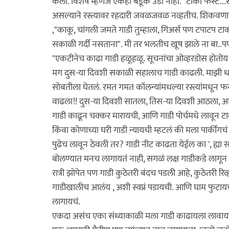
केली. विशेष म्हणजे एकही बेडूक उडी नाही. "टाका फर्स्ट.
असल्याने रस्त्यावर रहदारी जवळजवळ नव्हतीच. शिकवणारा 
,"काकू, चांगली जमते गाडी तुम्हाला, गिअर्स पण टपाटप टा
सकाळी गर्दी नसताना". मी तर भलतीच खूष झाले ना बा..पण 
"एकटीनेच काढा गाडी हळूहळू. सूचनांचा ओव्हरडोस होतोय तु
मग दुस-या दिवशी सकाळी सहालाच गाडी काढली. माझी ध
सोबतीला घेतलं. रमत गमत कॉलन्यांमधल्या रस्त्यांमधून फर
वाढला!! दुस-या दिवशी सातला, तिस-या दिवशी आठला, अश
गाडी काढून चक्कर मारायची, आणि गाडी पोर्चमधे लावून टाका
किंवा कोणाच्या घरी गाडी न्यायची म्हटलं की मला पार्कीं
पुढेच लावून ठेवली तर? गाडी नीट काढता येईल का ', ह्या
बोलण्यात मनच लागायतं नाही, सगळं लक्ष गाडीकडे लागून 
रात्री झोपेत पण गाडी कुठेतरी बंदच पडली आहे, कुठेतरी 
गाडीखालीच आलंय , अशी स्वप्नं पडायची. आणि घाम फुटाय
लागायचं.
एकदा असंच एका संध्याकाळी मला गाडी काढायला लावायची म्