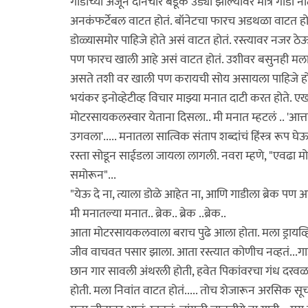
गाडीच्या अजून दोनचार बेडूक उड्या झाल्यावर मात्र गाडी
अनकंफर्टेबल वाटत होतं. बॉनेटचा फारच अडथळा वाटत होता
डोळ्यासमोर पाहिजे होते असं वाटत होतं. रस्त्यावर नजर 
पण फारच खाली आहे असं वाटत होतं. उशीवर बसुनही मला 
असते तशी वर खाली पण करायची सोय असायला पाहिजे होती. 
भयंकर इनोव्हेटीव्ह विचार माझ्या मनात दाटी करत होते
मोटरसायकलस्वार येताना दिसला.. मी मनात म्हटलं .. 'आत्तापर
उगवला'..... मनातला सात्विक संताप शब्दांचं हिंस्त्र रूप 
रस्ता सोडून साईडला जायला लागली. नवरा म्हणे, "एवढा मो
समोरून"...
"येऊ दे ना, त्याला डोळे आहेत ना, आणि गाडीला ब्रेक पण आ
मी मनातल्या मनात.. ब्रेक.. ब्रेक ..ब्रेक..
आता मोटरसायकलवाला बराच पुढे आला होता. मला ड्रायव्हि
जीव वाचवत पसार झाला. आता रस्त्यात कोणीच नव्हतं...गा
छान गार सावली अंथरली होती, हवेत पिकांवरचा गंध दरव
होती. मला निवांत वाटत होतं..... तोच शेजारून अरसिक स