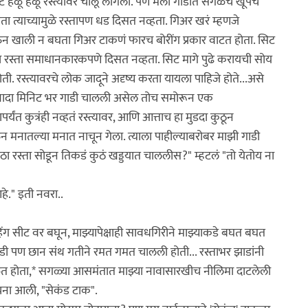
 नीट हळू हळू रस्त्यावर चालू लागली. पण मला गाडीत सगळंच खूपच
 त्याच्यामुळे रस्तापण धड दिसत नव्हता. गिअर खरं म्हणजे
ठेऊन खाली न बघता गिअर टाकणं फारच बोरींग प्रकार वाटत होता. सिट
रस्ता समाधानकारकपणे दिसत नव्हता. सिट मागे पुढे करायची सोय
रस्त्यावरचे लोक जादूने अदृष्य करता यायला पाहिजे होते...असे
. एखादा मिनिट भर गाडी चालली असेल तोच समोरून एक
्यंत कुत्रंही नव्हतं रस्त्यावर, आणि आत्ताच हा मुडदा कुठून
घेऊन मनातल्या मनात नाचून गेला. त्याला पाहील्याबरोबर माझी गाडी
ठा रस्ता सोडून तिकडं कुठं खड्डयात चाललीस?" म्हटलं "तो येतोय ना
हे." इती नवरा..
ंग सीट वर बघून, माझ्यापेक्षाही सावधगिरीने माझ्याकडे बघत बघत
डी पण छान संथ गतीने रमत गमत चालली होती... रस्ताभर झाडांनी
ळत होता,* सगळ्या आसमंतात माझ्या नावासारखीच नीलिमा दाटलेली
ूचना आली, "सेकंड टाक".