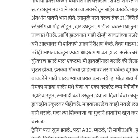
पायांचा क्रॉस करून बधीरासनात बसलेली. शेवटी समस्त नव
स्वर लावून नव-याने मला त्या अवस्थेतून बाहेर काढले. माझ
अंतर्धान पावणे भाग होते. त्यामुळे परत क्लच ब्रेक अॅक्स
स्टेअरींगचा मोह सोडून , दार उघडून , गाडीला वळसा घालून
ताब्यात घेतले. आणि झटक्यात गाडी दोन्ही सावजांच्या नजरेच
घरी आल्यावर मी शांतपणे आत्मनिरीक्षण केलं. तेव्हा माझ्य
तरीही आपल्याकडून एवढा धांदरटपणा का झाला असेल बरं? दोन
युरेका'च झालं मला एकदम! मी ड्रायव्हींगला बसले की शेजा
सुटत होत्या. इतक्या गोळ्या झाडल्यावर तर मायकेल शूमा
बायकोने गाडी चालवण्याचा प्रयत्न करू नये' हा मोठा धडा 
नेमका माझ्या पार्लर मधे येणा-या एका क्लाएंट कम मैत्री
पहाटेच उठून, स्नानादी कर्मे उरकून, देवाला दिवा बिवा ल
ड्रायव्हींग स्कूलवर पोहोचले. माझ्यासारखेच काही नवखे 
मागे बसले. मला त्या शिकवणा-या मुलाने हातानेच खूण करत
बसला..
ट्रेनिंग परत सुरू झालं.. परत ABC. म्हटलं, "ते माहीतआहे , 