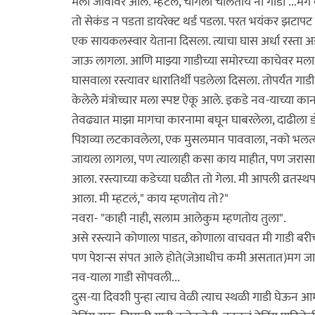
मला जीवावर आलं. म्हटलं, चांगली चालतीये ना गाडी ..
तो सेकंड न पडता डायरेक्ट थर्ड पडला. परत भयंकर झटा
एक सायकलस्वार येताना दिसला. त्याचा घास अर्धा रस्ता अ
जाऊ लागला. आणि माझ्या गाडीच्या समोरच्या काचेवर मल
घासवाला रस्त्यावर धारातिर्थी पडलेला दिसला. तोपर्यंत गाड
केलेलेे मंत्रोच्चार मला स्पष्ट ऐकू आले. इकडे नव-याच्या का
तेवढ्यात माझा मागचा कारनामा बघून घाबरलेला, दाढीला डो
पिशव्या लटकावलेला, एक मुसलमान पाववाला, नको भलत्
जायला लागला, पण त्यालाही कसा काय माहीत, पण जरासा 
आला. रस्त्याच्या कडेच्या घळीत तो गेला. मी आपली व्रतस्थप
आला. मी म्हटलं," काय म्हणतोय तो?"
नवरा- "काही नाही, सलाम आलेकुम म्हणतोय तुला".
असे रस्त्याने कोणाला पाडत, कोणाला वाचवत मी गाडी बर
पण पेशन्स संपत आले होते(जेआधीच कमी असतात)मग जास
नव-याला गाडी सोपवली...
दुस-या दिवशी पुन्हा त्याच वेळी त्याच स्थळी गाडी घेऊन आम्ह