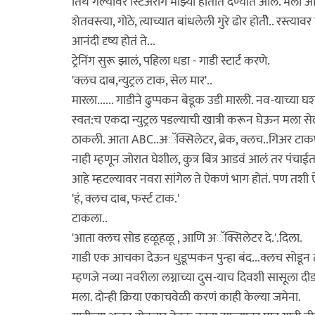
तिथे गेल्यावर स्टिअरींग माझ्या हातात देण्यात आलं. मल
शेतवस्त्या, गोठे, त्याच्यात बांधलेली गुरे ढोर होतीे.. रस्त्
आनंदी दृष्य होतं ते...
ट्रेनिंग सुरू झालं, पहिला धडा - गाडी स्टार्ट करणे.
'क्लच दाब,न्युट्रल टाक, सेल मार'..
मारला...... गाडीने ढुप्पकन बेडूक उडी मारली. नव-याच्
स्वत:च एकदा न्युट्रल पडल्याची खात्री करून घेऊन मला 
ठाकली. आता ABC..अॅक्सिलेटर, ब्रेक, क्लच..गिअर टाकण्या
नाही म्हणून जोरात घेशील, कुत्र बित्र आडवं आलं तर पंच
आहे म्हटल्यावर नवरा सांगेल ते ऐकणं भाग होतं. पण तशी
'हं, क्लच दाब, फर्स्ट टाक.'
टाकला..
'आता क्लच सोड हळूहळू , आणि अॅक्सिलेटर दे.'.दिला.
गाडी एक आचका देऊन धुडूप्पकन पुन्हा बंद...क्लच सोडून त्
म्हणजे नव्या नवरीला लग्नाच्या दुस-याच दिवशी सासूला
मला. दोन्ही क्रिया एकाचवेळी करणं काही केल्या जमेना.