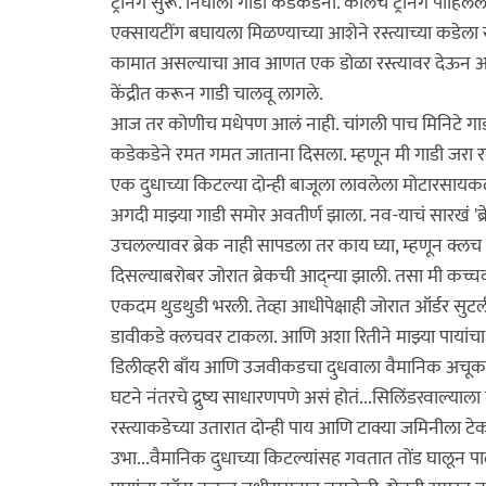
ट्रेनिंग सुरू. निघाली गाडी कडेकडेनी. कालचं ट्रेनिंग पा
एक्सायटींग बघायला मिळण्याच्या आशेने रस्त्याच्या कडेल
कामात असल्याचा आव आणत एक डोळा रस्त्यावर देऊन असलेली. 
केंद्रीत करून गाडी चालवू लागले.
आज तर कोणीच मधेपण आलं नाही. चांगली पाच मिनिटे गाडी न
कडेकडेने रमत गमत जाताना दिसला. म्हणून मी गाडी जरा रस्
एक दुधाच्या किटल्या दोन्ही बाजूला लावलेला मोटारसायक
अगदी माझ्या गाडी समोर अवतीर्ण झाला. नव-याचं सारखं 'ब्रे
उचलल्यावर ब्रेक नाही सापडला तर काय घ्या, म्हणून क्ल
दिसल्याबरोबर जोरात ब्रेकची आद्न्या झाली. तसा मी कच्चक
एकदम थुडथुडी भरली. तेव्हा आधीपेक्षाही जोरात ऑर्डर स
डावीकडे क्लचवर टाकला. आणि अशा रितीने माझ्या पायां
डिलीव्हरी बाँय आणि उजवीकडचा दुधवाला वैमानिक अचूक ट
घटने नंतरचे द्रुष्य साधारणपणे असं होतं...सिलिंडरवाल्य
रस्त्याकडेच्या उतारात दोन्ही पाय आणि टाक्या जमिनीला
उभा...वैमानिक दुधाच्या किटल्यांसह गवतात तोंड घालून 