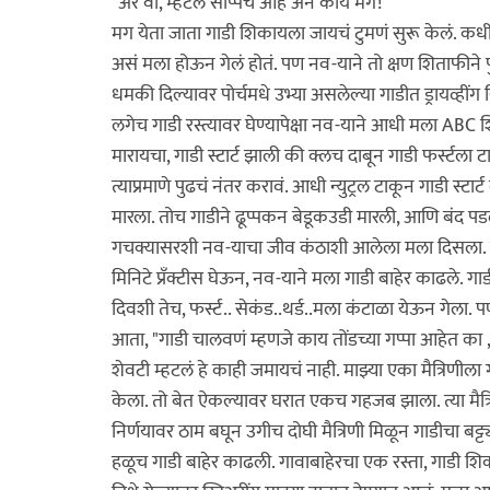
"अरे वा, म्हटलं सोप्पच आहे अन काय मग!
मग येता जाता गाडी शिकायला जायचं टुमणं सुरू केलं. कधी 
असं मला होऊन गेलं होतं. पण नव-याने तो क्षण शिताफीने
धमकी दिल्यावर पोर्चमधे उभ्या असलेल्या गाडीत ड्रायव्हींग 
लगेच गाडी रस्त्यावर घेण्यापेक्षा नव-याने आधी मला ABC शि
मारायचा, गाडी स्टार्ट झाली की क्लच दाबून गाडी फर्स्
त्याप्रमाणे पुढचं नंतर करावं. आधी न्युट्रल टाकून गाडी स्ट
मारला. तोच गाडीने ढूप्पकन बेडूकउडी मारली, आणि बंद पडल
गचक्यासरशी नव-याचा जीव कंठाशी आलेला मला दिसला. मग तो
मिनिटे प्रँक्टीस घेऊन, नव-याने मला गाडी बाहेर काढले. 
दिवशी तेच, फर्स्ट.. सेकंड..थर्ड..मला कंटाळा येऊन गेला
आता, "गाडी चालवणं म्हणजे काय तोंडच्या गप्पा आहेत 
शेवटी म्हटलं हे काही जमायचं नाही. माझ्या एका मैत्रिणी
केला. तो बेत ऐकल्यावर घरात एकच गहजब झाला. त्या मैत्रिण
निर्णयावर ठाम बघून उगीच दोघी मैत्रिणी मिळून गाडीचा बट
हळूच गाडी बाहेर काढली. गावाबाहेरचा एक रस्ता, गाडी शिकण्