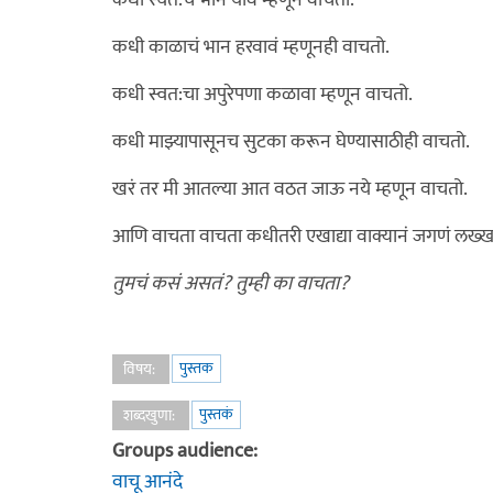
कधी स्वत:चं भान यावं म्हणून वाचतो.
कधी काळाचं भान हरवावं म्हणूनही वाचतो.
कधी स्वत:चा अपुरेपणा कळावा म्हणून वाचतो.
कधी माझ्यापासूनच सुटका करून घेण्यासाठीही वाचतो.
खरं तर मी आतल्या आत वठत जाऊ नये म्हणून वाचतो.
आणि वाचता वाचता कधीतरी एखाद्या वाक्यानं जगणं लख्ख 
तुमचं कसं असतं? तुम्ही का वाचता?
पुस्तक
विषय:
पुस्तकं
शब्दखुणा:
Groups audience:
वाचू आनंदे