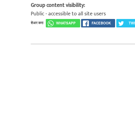
Group content visibility:
Public - accessible to all site users
शेअर करा
WHATSAPP
FACEBOOK
TW