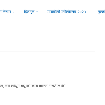
न लेखन
हितगुज
मायबोली गणेशोत्सव २०२५
गुलम
 म्हटलं, जरा शोधून बघू की काय कारणं असतील की