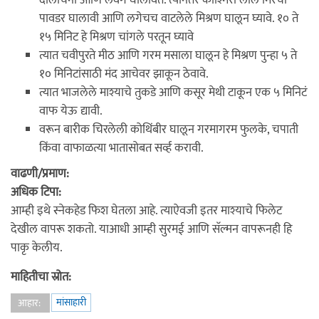
पावडर घालावी आणि लगेचच वाटलेले मिश्रण घालून घ्यावे. १० ते
१५ मिनिट हे मिश्रण चांगले परतून घ्यावे
त्यात चवीपुरते मीठ आणि गरम मसाला घालून हे मिश्रण पुन्हा ५ ते
१० मिनिटांसाठी मंद आचेवर झाकून ठेवावे.
त्यात भाजलेले माश्याचे तुकडे आणि कसूर मेथी टाकून एक ५ मिनिटं
वाफ येऊ द्यावी.
वरून बारीक चिरलेली कोथिंबीर घालून गरमागरम फुलके, चपाती
किंवा वाफाळत्या भातासोबत सर्व्ह करावी.
वाढणी/प्रमाण:
अधिक टिपा:
आम्ही इथे स्नेकहेड फिश घेतला आहे. त्याऐवजी इतर माश्याचे फिलेट
देखील वापरू शकतो. याआधी आम्ही सुरमई आणि सॅल्मन वापरूनही हि
पाकृ केलीय.
माहितीचा स्रोत:
मांसाहारी
आहार: