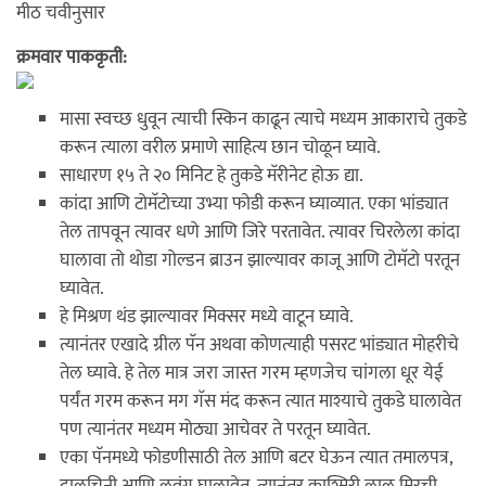
मीठ चवीनुसार
क्रमवार पाककृती:
मासा स्वच्छ धुवून त्याची स्किन काढून त्याचे मध्यम आकाराचे तुकडे
करून त्याला वरील प्रमाणे साहित्य छान चोळून घ्यावे.
साधारण १५ ते २० मिनिट हे तुकडे मॅरीनेट होऊ द्या.
कांदा आणि टोमॅटोच्या उभ्या फोडी करून घ्याव्यात. एका भांड्यात
तेल तापवून त्यावर धणे आणि जिरे परतावेत. त्यावर चिरलेला कांदा
घालावा तो थोडा गोल्डन ब्राउन झाल्यावर काजू आणि टोमॅटो परतून
घ्यावेत.
हे मिश्रण थंड झाल्यावर मिक्सर मध्ये वाटून घ्यावे.
त्यानंतर एखादे ग्रील पॅन अथवा कोणत्याही पसरट भांड्यात मोहरीचे
तेल घ्यावे. हे तेल मात्र जरा जास्त गरम म्हणजेच चांगला धूर येई
पर्यंत गरम करून मग गॅस मंद करून त्यात माश्याचे तुकडे घालावेत
पण त्यानंतर मध्यम मोठ्या आचेवर ते परतून घ्यावेत.
एका पॅनमध्ये फोडणीसाठी तेल आणि बटर घेऊन त्यात तमालपत्र,
दालचिनी आणि लवंग घालावेत. त्यानंतर काश्मिरी लाल मिरची