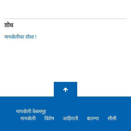
शोध
मायबोलीवर शोधा !
मायबोली वेबसमूह
मायबोली
विशेष
जाहिराती
बातम्या
सीसी