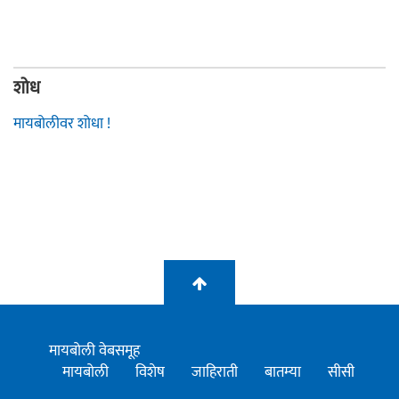
शोध
मायबोलीवर शोधा !
मायबोली वेबसमूह
मायबोली
विशेष
जाहिराती
बातम्या
सीसी