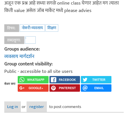
अजून एक प्रश्न आहे सध्या सगळे online class घेणार आहेत मग त्याला
किती value असेल जॉब मार्केट मध्ये please advies
नोकरी-व्यवसाय
शिक्षण
विषय:
॓
शब्दखुणा:
Groups audience:
व्यवसाय मार्गदर्शन
Group content visibility:
Public - accessible to all site users
WHATSAPP
FACEBOOK
TWITTER
शेअर करा
GOOGLE+
PINTEREST
EMAIL
Log in
or
register
to post comments