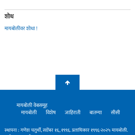
शोध
मायबोलीवर शोधा !
मायबोली वेबसमूह
मायबोली
विशेष
जाहिराती
बातम्या
सीसी
स्थापना : गणेश चतुर्थी, सप्टेंबर १६, १९९६. प्रताधिकार १९९६-२०२५ मायबोली.