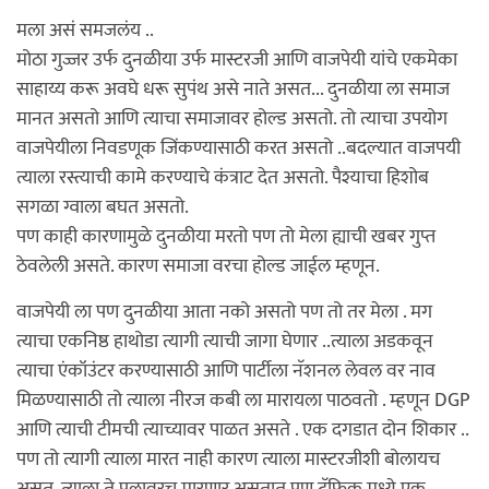
मला असं समजलंय ..
मोठा गुज्जर उर्फ दुनळीया उर्फ मास्टरजी आणि वाजपेयी यांचे एकमेका
साहाय्य करू अवघे धरू सुपंथ असे नाते असत... दुनळीया ला समाज
मानत असतो आणि त्याचा समाजावर होल्ड असतो. तो त्याचा उपयोग
वाजपेयीला निवडणूक जिंकण्यासाठी करत असतो ..बदल्यात वाजपयी
त्याला रस्त्याची कामे करण्याचे कंत्राट देत असतो. पैश्याचा हिशोब
सगळा ग्वाला बघत असतो.
पण काही कारणामुळे दुनळीया मरतो पण तो मेला ह्याची खबर गुप्त
ठेवलेली असते. कारण समाजा वरचा होल्ड जाईल म्हणून.
वाजपेयी ला पण दुनळीया आता नको असतो पण तो तर मेला . मग
त्याचा एकनिष्ठ हाथोडा त्यागी त्याची जागा घेणार ..त्याला अडकवून
त्याचा एंकॉउंटर करण्यासाठी आणि पार्टीला नॅशनल लेवल वर नाव
मिळण्यासाठी तो त्याला नीरज कबी ला मारायला पाठवतो . म्हणून DGP
आणि त्याची टीमची त्याच्यावर पाळत असते . एक दगडात दोन शिकार ..
पण तो त्यागी त्याला मारत नाही कारण त्याला मास्टरजीशी बोलायच
असत. त्याला ते पुलावरच मारणार असतात पण ट्रॅफिक मध्ये एक