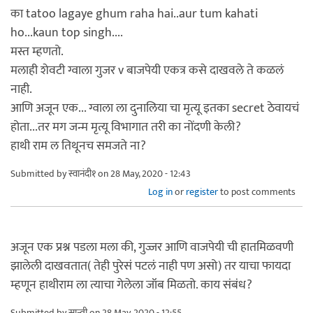
का tatoo lagaye ghum raha hai..aur tum kahati
ho...kaun top singh....
मस्त म्हणतो.
मलाही शेवटी ग्वाला गुजर v बाजपेयी एकत्र कसे दाखवले ते कळलं
नाही.
आणि अजून एक... ग्वाला ला दुनालिया चा मृत्यू इतका secret ठेवायचं
होता...तर मग जन्म मृत्यू विभागात तरी का नोंदणी केली?
हाथी राम ल तिथूनच समजते ना?
Submitted by
स्वानंदी१
on 28 May, 2020 - 12:43
Log in
or
register
to post comments
अजून एक प्रश्न पडला मला की, गुज्जर आणि वाजपेयी ची हातमिळवणी
झालेली दाखवतात( तेही पुरेसं पटलं नाही पण असो) तर याचा फायदा
म्हणून हाथीराम ला त्याचा गेलेला जॉब मिळतो. काय संबंध?
Submitted by
सान्वी
on 28 May, 2020 - 12:55