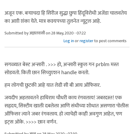
अजून एक. बऱ्याचदा हि सिरीज सुद्धा छुपा हिंदूविरोधी अजेंडा चालवतेय
का अशी शंका येते. मात्र कश्यपच्या तुलनेत न्यूट्रल आहे.
Submitted by
अज्ञातवासी
on 28 May, 2020 - 07:22
Log in
or
register
to post comments
सगळ्यात बेस्ट अन्सारी . >>> हो, अन्सारी स्कुल गन prblm मस्त
सोडवतो. किती छान सिच्युएशन handle करतो.
हम लोगची छुटकी आहे यात लेडी सी बी आय ऑफिसर.
जयदीप अहलावतने हाथिराम चौधरी काय रंगवलाय! जबरदस्त! एक
सहृदय, सिस्टीम खाली दबलेला आणि संधीच्या शोधात असणारा पोलीस
ऑफिसर त्याने जबर रंगवलाय. हो त्याचेही काही अवगुण आहेत, पण
इट्स ओके. >>>> छान वर्णन.
Submitted by
अन्जू
on 28 May, 2020 - 07:30