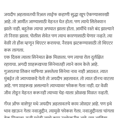
जयदीप अहलावतची रिअल लाईफ कहाणी सुद्धा खूप ऐकण्यासारखी
आहे. तो आर्मीत जाण्यासाठी मेहनत घेत होता. पण त्याचे सिलेक्शन
झाले नाही. बहुतेक त्याचा अपघात झाला होता. आर्मीचे रस्ते बंद झाल्याने
तो निराश झाला. पोलीस सेवेत पण त्याच कारणासाठी घेणार नव्हते. त्या
वेळी तो हौस म्हणून थिएटर करायचा. नैराश्य झटकण्यासाठी तो थिएटर
करू लागला.
एक दिवस त्याला सिनेमात ब्रेक मिळाला. पण त्याचा रोल दुर्लक्षित
रहायचा. अगदी शाहरूखच्या सिनेमातही त्याने काम केले आहे.
गुजरातचा लिकर माफिया असलेला सिनेमा नाव नाही आठवत. त्यात
मुंबईत तो ज्याच्याकडे येतो तो जयदीप अहलावत. तो त्यात डॉनच वाटला
आहे. पण शाहरूख असल्याने त्याच्यावर फोकस गेला नाही. दर वेळी
जीव तोडून मेहनत करूनही त्याच्या चेह-याला ओळख मिळत नव्हती.
गँग्ज ऑफ वासेपूर मधे जयदीप अहलावतचे काम जोरदार आहे. पण इथे
भाव खाऊन गेला नवाजुद्दीन. त्यामुळे फोकस गेला. नवाजुद्दीनला चांगला