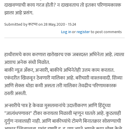
दाखवण्याची काय गरज होती? न दाखवताच तो इतका परिणामकारक
झाला आहे प्रसंग.
Submitted by
कटप्पा
on 28 May, 2020 - 15:24
Log in
or
register
to post comments
हाथीरामचे काम करणारा खरोखरच एक जबरदस्त अभिनेता आहे. त्याला
अशाच अनेक संधी मिळोत.
बाकी न्यूज अँकर, अन्सारी, बाकीचे अभिनेतेही उत्तम काम करतात.
एकंदरीत खिळवून ठेवणारी मालिका आहे. बरीचशी वास्तववादी. शिव्या
आणि सेक्स थोडा कमी असता तरी मालिका तेवढीच परिणामकारक
ठरली असती.
अन्सारीचे पात्र हे केवळ मुसलमानांचे उदात्तीकरण आणि हिंदूंच्या
"जात्यंधपणावर" टीका करायला मिळावी म्हणून घातले आहे. कुठलाही
दुर्गुण नावालाही नाही. आणि बाकीच्यांचे टोमणे बिनातक्रार सोसण्याची
अफाट स्थितप्रज्ञता, प्रचंड हुषारी इ. इ. पण त्याने आपले काम चोख केले