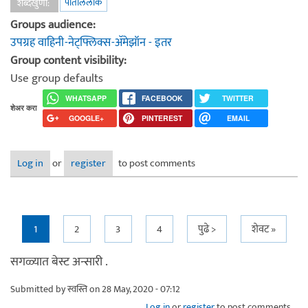
पाताललोक
शब्दखुणा:
Groups audience:
उपग्रह वाहिनी-नेट्फ्लिक्स-अ‍ॅमेझॉन - इतर
Group content visibility:
Use group defaults
WHATSAPP
FACEBOOK
TWITTER
शेअर करा
GOOGLE+
PINTEREST
EMAIL
Log in
or
register
to post comments
Pages
1
2
3
4
पुढे >
शेवट »
सगळ्यात बेस्ट अन्सारी .
Submitted by
स्वस्ति
on 28 May, 2020 - 07:12
Log in
or
register
to post comments