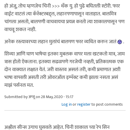
हो अंजू, तोच म्हणजेच चिनी >>> थँक यु. हो पुढे बघितली स्टोरी. फार
वाईट वाटलं त्या कॅरॅक्टरबद्द्ल, लहानपणापासून वाताहात. बालमित्र
चांगला असतो, बालपणी वाचवायचा प्रयत्न करतो त्या शाकालपासून पण
वाचवू शकत नाही.
अनेक रस्त्यावरच्या लहान मुलांचं बालपण फार व्यथित करुन जातं
.
शिव्या आणि घाण भाषेचा इतका मुबलक वापर मला खटकतो मात्र, जाम
त्रास होतो ऐकताना. इतक्या सढळपणे गरजेची नव्ह्ती, प्रतिकात्मक एक
दोन वाक्यात लक्षात येतं. जरी वास्तव असलं तरी, कमी प्रमाणात अशी
भाषा वापरली असती तरी ओवरऑल इम्पॅक्ट कमी झाला नसता असं
माझं पर्सनल मत.
Submitted by
अन्जू
on 28 May, 2020 - 15:17
Log in
or
register
to post comments
अश्लील सीन्स उगाच घुसवले आहेत. चिनी शाकाल च्या रेप सिन