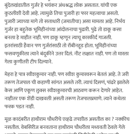
बुंदेलखंडातील गुर्जर हे भयंकर अंधश्रद्ध लोक असतात. यांची एक
कुठलीशी देवी आहे. त्यामुळे तिचा पुजारी हा फार महत्वाचा असतो.
पुजारी ज्याच्या मागे तो सत्ताधारी (जमातीचा) असा मामला आहे. निर्भय
गुर्जर हा बहुतेक भूमिहीनांच्या आंदोलनाचा पुढारी. पुढे तो डाकू कसा
बनला हे माहीत नाही. पण डाकू म्हणून त्याचू कारकीर्द गाजली.
इतरांसाठी हैवान पण गुर्जरांसाठी तो रॉबीनहूड होता. भूमिहीनांच्या
फसवणूकीला त्याने बंदूकीने उत्तर दिलं. नीट लक्षात नाही. पण तो मारला
गेला कुणीतरी टीप दिल्याने.
मेहरा हे पात्र रवीशकुमार नाही. पण रवीश कुमारवरून बेतलं आहे. ते जरी
तरूण तेजपाल ची कहाणी सांगत असले तरी. त्याचं दिसणं, पांढरे झालेले
केस आणि एकूण लुक्स रवीशकुमारची आठवण करून देणारे आहेत.
नाहीतर एक शेंडी दाखवली असती तरूण तेजपालप्रमाणे. त्याने कथेला
फरक पडत नाही.
मूळ कादंबरीत हाथीराम चौधरीचे एव्हढे तपशील असतील का ? नक्कीच
नसतील. वेबसिरीज बनवताना हाथीराम चौधरीला मध्यवती ठेवले गेले