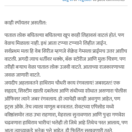
काही स्पॉयलर असतील:
पाताल लोक बघितल्या बघितल्या खूप काही लिहावसं वाटलं होतं. पण
वेळच मिळाला नाही. इथं आता टप्प्या टप्प्याने लिहीत जाईन.
सर्वप्रथम मला हि वेब सिरीज म्हणजे सेक्रेड गेम्सला प्राईमच उत्तर अशीच
वाटली. अगदी त्याच धर्तीवर धक्के, बॅक स्टोरीज आणि मुक्त चित्रण. पण
तरीही बऱ्याच वेळा पाताल लोक उजवी वाटते. आताच्या राजकारणाच्या
जवळ जाणारी वाटते.
जयदीप अहलावतने हाथिराम चौधरी काय रंगवलाय! जबरदस्त! एक
सहृदय, सिस्टीम खाली दबलेला आणि संधीच्या शोधात असणारा पोलीस
ऑफिसर त्याने जबर रंगवलाय. हो त्याचेही काही अवगुण आहेत, पण
इट्स ओके. तेच त्याला माणूस बनवतात. शेवटच्या एपिसोड मध्ये
वरिष्ठांसमोर ताठ उभा राहणारा, मेहराला सुनावणारा आणि पुन्हा गणवेश
चढवणारा हाथिराम भारीच! भलेही तो जिथे आहे तिथेच परत आलाय, पण
आता त्याच्याकडे अनेक पत्ते आहेत, ही फिलिंग सुखवणारी ठरते.