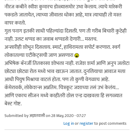
नीरज कबीने रवीश कुमारच डोळ्यासमोर उभा केलाय. त्याचे मारेकरी
पकडले जातायेत, त्याच्या जीवाला धोका आहे, मात्र त्याचाही तो मस्त
वापर करतो.
गुल पनाग इतकी साधी पहिल्यांदा दिसली. पण ती गरीब बिचारी कुठेही
नाही. उलट थप्पड का जवाब थप्पडसे देणारी... मस्तच.
अन्सारीही शोभून दिसलाय. स्मार्ट, हाथिरामला सपोर्ट करणारा. स्वर्ग
लोकातल्या एटीकेट्सची जाण असणारा
अभिषेक बॅनर्जी तितकासा शोभला नाही. राजेश शर्मा आणि अनुप जलोटा
छोट्या छोट्या रोल मध्ये भाव खाऊन जातात. दुनलियाचा आवाज मला
आधी पियुष मिश्राचा वाटलं होता. पण तो कुणी वेगळाच आहे.
कॅमेरावर्क, लोकेशन्स अप्रतिम. चित्रकूट जशाच्या तसं उभं केलंय...
आणि एकाच सीजन मध्ये काहीतरी ठोस एन्ड दाखवला हि सगळ्यात
बेस्ट गोष्ट.
Submitted by
अज्ञातवासी
on 28 May, 2020 - 07:27
Log in
or
register
to post comments