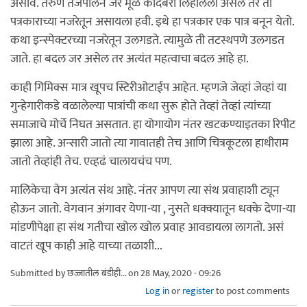
असावे. तरुण तेजपालने जर मूळ कादंबरी लिहीलेली असेल तर ती
पत्रकाराच्या नजरेतून असायला हवी. इथे हा पत्रकार एक पात्र बनून येतो.
कथा इन्स्पेक्टरच्या नजरेतून उलगडते. त्यामुळे ती तटस्थपणे उलगडत
जाते. हा बदल जर असेल तर अत्यंत महत्वाचा बदल आहे हा.
काही गिमिक्स मात्र खूपच स्टिरीओटाईप आहेत. म्हणजे जेव्हां जेव्हां या
गुन्हेगारीकडे वळालेल्या पात्रांची कथा सुरू होते तेव्हां तेव्हां त्यांच्या
समाजाचे मोर्चे निघत असतात. हा योगायोग नंतर खटकण्याइतका रिपीट
झाला आहे. अन्सारी जातो त्या गावातही तेच आणि चित्रकूटला हाथीराम
जातो तेव्हांही तेच. एव्हढं चालायचंच पण.
मालिकेचा वेग अत्यंत संथ आहे. नंतर आपण त्या संथ प्रवाहाशी ट्यून
होऊन जातो. वेगवान अंगावर येणा-या , नुसते धक्क्यातून धक्के देणा-या
मांडणीपेक्षा हा संथ गतीचा खोल खोल प्रवाह आवडायला लागतो. असं
वाटतं खूप काही आहे याच्या तळाशी...
Submitted by
छज्जातील बंडीही...
on 28 May, 2020 - 09:26
Log in
or
register
to post comments