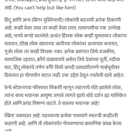
आहे. (You can't help but like him!)
हिंदू आणि अन्य (बिगर मुस्लिमाची) लोकांची बदनामी अनेक ठिकाणी
आहे. काही वेळा उघड तर काही वेळा तरल. घरवापसीचा एक उल्लेख
आहे, भगवे कपडे घातलेले अत्यंत हिंसक लोक काही मुसलमान लोकांना
मारतात, शीख लोक खालच्या जातीच्या लोकांवर अत्याचार करतात,
गुर्जर लोक तर काही विचारू नका. अनेक प्रसंगात जिथे राजकीय,
सामाजिक दहशत, क्रौर्य दाखवायचे असेल तिथे देवांच्या मूर्ती, नदीचा
घाट, हिंदू लोकांचे तर्पण वगैरे विधी अगदी ठसठशीतपणे पार्श्वभूमीवर
दिसतात हा योगायोग वाटत नाही. एक उद्देश ठेवून रचलेली दृश्ये आहेत.
रेल्वे स्टेशनाच्या परिसरात भिकारी म्हणून लहानाचे मोठे झालेले लोक,
त्यांना काय भयानक आयुष्य जगावे लागते ह्याचे थोडे दर्शन ह्या मालिकेत
होते आणि प्रचंड विषण्ण वाटते. ते वास्तव भयानक आहे!
स्क्रिप्ट जबरदस्त आहे. महत्त्वाच्या प्रत्येक पात्रामागे स्वतःची काहीतरी
कहाणी आहे. आणि ती लोकांपर्यंत पोचवण्याचा प्रामाणिक प्रयत्न केला