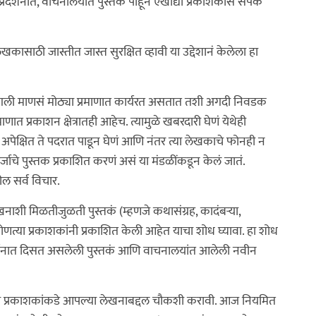
प्रदर्शनांत, वाचनालयांत पुस्तकं पाहून एखाद्या प्रकाशकास संपर्क
कासाठी जास्तीत जास्त सुरक्षित व्हावी या उद्देशानं केलेला हा
 चांगली माणसं मोठ्या प्रमाणात कार्यरत असतात तशी अगदी निवडक
त प्रकाशन क्षेत्रातही आहेच. त्यामुळे खबरदारी घेणं येथेही
क्षित ते पदरात पाडून घेणं आणि नंतर त्या लेखकाचे फोनही न
जाचे पुस्तक प्रकाशित करणं असं या मंडळींकडून केलं जातं.
ल सर्व विचार.
ाशी मिळतीजुळती पुस्तकं (म्हणजे कथासंग्रह, कादंबऱ्या,
णकोणत्या प्रकाशकांनी प्रकाशित केली आहेत याचा शोध घ्यावा. हा शोध
थ प्रदर्शनात दिसत असलेली पुस्तकं आणि वाचनालयांत आलेली नवीन
्या प्रकाशकांकडे आपल्या लेखनाबद्दल चौकशी करावी. आज नियमित