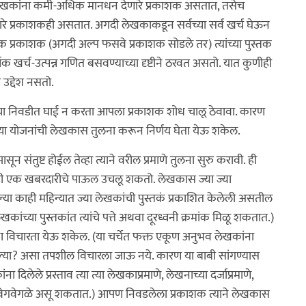
े लेखकांना कमी-अधिक मानधन देणारे प्रकाशक असतात, तसेच
रे प्रकाशकही असतात. अगदी लेखकाकडून सर्वच्या सर्व खर्च घेऊन
ेक प्रकाशक (अगदी अल्प फसवे प्रकाशक सोडले तर) त्यांच्या पुस्तक
षिक खर्च-उत्पन्न गणित बसवण्याच्या दृष्टीने ठरवत असतो. यात कुणीही
 उद्देश नसतो.
ाच्या निवडीत घाई न करता आपला प्रकाशक शोध चालू ठेवावा. कारण
ाच्या योजनांची लेखकास तुलना करून निर्णय घेता येऊ शकेल.
ून संतुष्ट होईल तेव्हा त्याने वरील प्रमाणे तुलना सुरु करावी. ही
नही एक खबरदारीचे पाऊल उचलू शकतो. लेखकास ज्या ज्या
ल्या काही महिन्यात ज्या लेखकांची पुस्तकं प्रकाशित केलेली असतील
ेखकांच्या पुस्तकांत त्यांचे पत्ते अथवा दूरध्वनी क्रमांक मिळू शकतात.)
ना विचारता येऊ शकेल. (या चर्चेत फक्त एकूण अनुभव लेखकांना
दिल्या? असा तपशील विचारला जाऊ नये. कारण या बाबी सांगण्यास
ेले प्रस्ताव त्या त्या लेखकाप्रमाणे, लेखनाच्या दर्जाप्रमाणे,
ऊन वेगवेगळे असू शकतात.) आपण निवडलेला प्रकाशक त्याने लेखकास