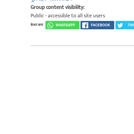
Group content visibility:
Public - accessible to all site users
शेअर करा
WHATSAPP
FACEBOOK
TW