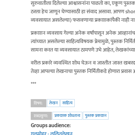
सुरुवातीला दिलेल्या आश्वासनांना पाळतो का, एकूण पुस्
ठरला हेच जाणून घेण्यासाठी हा संवाद असावा. आपण short 
व्यवसायात असलेल्या) फसवणाऱ्या प्रकाशकांपैकी नाही ना
प्रकाशन व्यवसाय गेल्या अनेक वर्षांपासून अनेक आव्हा
त्यांच्यात असलेल्या साहित्यविषयक प्रेमामुळे, पुस्तक निर्
सामना करत या व्यवसायात ठामपणे उभे आहेत, लेखकांच्या ल
वरील प्रकारे व्यवस्थित शोध घेऊन व जास्तीत जास्त खबर
तेव्हा आपल्या लेखनाचा पुस्तक निर्मितीकडे होणारा प्रव
***
लेखन
साहित्य
विषय:
प्रकाशक शोधताना
पुस्तक प्रकाशन
शब्दखुणा:
Groups audience:
गुलमोहर - ललितलेखन