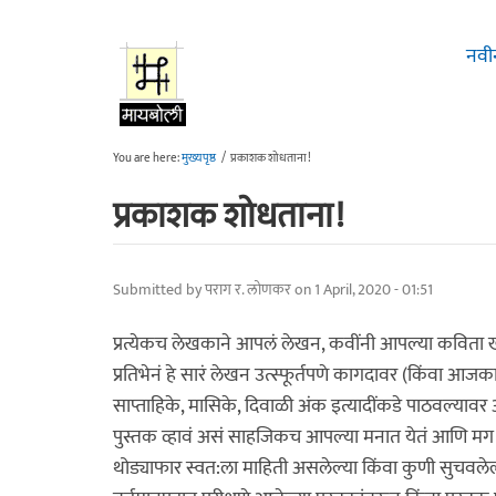
Skip to main content
नवी
You are here:
मुख्यपृष्ठ
/
प्रकाशक शोधताना!
प्रकाशक शोधताना!
Submitted by
पराग र. लोणकर
on 1 April, 2020 - 01:51
प्रत्येकच लेखकाने आपलं लेखन, कवींनी आपल्या कविता खूप
प्रतिभेनं हे सारं लेखन उत्स्फूर्तपणे कागदावर (किंवा आ
साप्ताहिके, मासिके, दिवाळी अंक इत्यादींकडे पाठवल्यावर
पुस्तक व्हावं असं साहजिकच आपल्या मनात येतं आणि मग
थोड्याफार स्वत:ला माहिती असलेल्या किंवा कुणी सुचवले