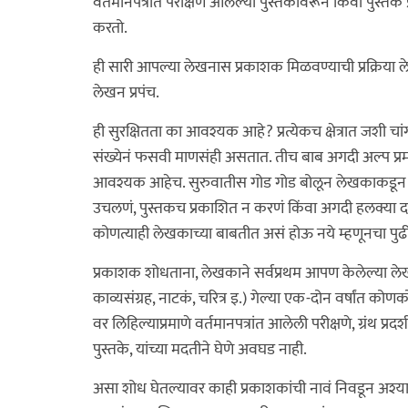
वर्तमानपत्रात परीक्षणे आलेल्या पुस्तकांवरून किंवा पुस्तक 
करतो.
ही सारी आपल्या लेखनास प्रकाशक मिळवण्याची प्रक्रिया लेख
लेखन प्रपंच.
ही सुरक्षितता का आवश्यक आहे? प्रत्येकच क्षेत्रात जशी
संख्येनं फसवी माणसंही असतात. तीच बाब अगदी अल्प प्रमाणा
आवश्यक आहेच. सुरुवातीस गोड गोड बोलून लेखकाकडून अपे
उचलणं, पुस्तकच प्रकाशित न करणं किंवा अगदी हलक्या दर्
कोणत्याही लेखकाच्या बाबतीत असं होऊ नये म्हणूनचा पुढी
प्रकाशक शोधताना, लेखकाने सर्वप्रथम आपण केलेल्या लेखन
काव्यसंग्रह, नाटकं, चरित्र इ.) गेल्या एक-दोन वर्षांत को
वर लिहिल्याप्रमाणे वर्तमानपत्रांत आलेली परीक्षणे, ग्रं
पुस्तके, यांच्या मदतीने घेणे अवघड नाही.
असा शोध घेतल्यावर काही प्रकाशकांची नावं निवडून अश