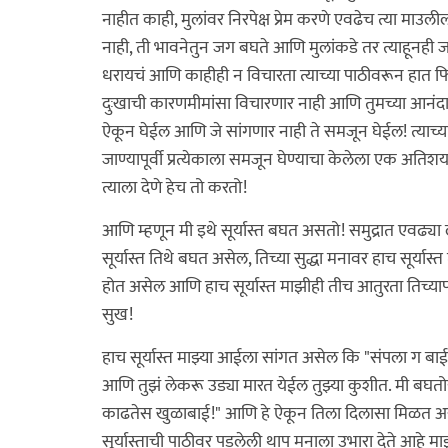
नाहीत काही, मुलांवर निरपेक्ष प्रेम करणे एवढेच त्या माउ
नाही, ती भावनेतुन जग बघते आणि मुलांकडे तर त्याहूनही 
धरायचं आणि काहीही न विचारता त्याच्या पाठीवरून हात फिरव
दुःखाची कारणमीमांसा विचारणार नाही आणि तुमच्या आनंदात
ऐकून घेईल आणि जे सांगणार नाही ते समजून घेईल! त्याच्या तु
जाण्यापूर्वी प्रत्येकाला समजून घेण्याचा केलेला एक अतिशय प
त्याला देणे हेच तो करतो!
आणि म्हणून मी इथे सूर्यास्त बघत असतो! समुद्रात एवढ्या
सूर्यास्त तिथे बघत असेल, तिच्या सुद्धा मनावर हाच सूर्य
होत असेल आणि हाच सूर्यास्त माझीही तीच आतुरता तिच्याप
सुख!
हाच सूर्यास्त माझ्या आईला सांगत असेल कि "संपला ग
आणि तुझं लेकरू उड्या मारत येईल तुझ्या कुशीत. मी बघतो
काढतेस खुळाबाई!" आणि हे ऐकून तिला दिलासा मिळत असेल!
सूर्यास्ताची पाठीवर पडलेली थाप मनाला उभारा देते आहे माझ्