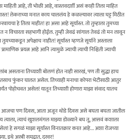
लीला माहिती आहे, ती भोळी आहे, वास्तवदर्शी असं काही तिला माहित
जास्त! लेकराच्या मनात काय चाललंय हे कळल्यावर त्याला घट्ट मिठीत
ायचा हे तिला माहीत! हा असा आहे सूर्यास्त. तो तुम्हाला तुमच्या
 न विचारता सहभागी होईल. तुम्ही जेवढं सांगाल तेवढं तो मन लावून
मच्याकडून अपेक्षाच नाहीत! सूर्यास्त म्हणजे सूर्याने अस्ताला
्रामाणिक प्रयत्न आहे आनि त्यामुळे ज्याची त्याची निश्चिती ज्याची
 लांब असताना तिच्याशी बोलणं होत नाही सारखं, पण ती सुद्धा हाच
ास्त तसाच फुंकर घालत असेल. तिच्याही मनाचा कोपरा भेटीसाठी आतुर
र्यंत पोहोचवत असेल! यातून तिच्याशी होणारा माझा संवाद यातच
 बाई आजचा पण दिवस, आता अजून थोडे दिवस असे बघता बघता जातील
य त्याला, त्याचं खुशलमंगल माझ्या डोळ्याने बघ तू, आसवं कशाला
 हे सगळं माझा सूर्यास्त विनातक्रार करत आहे... अशा रोजच्या
या, इथे अरबी समुद्रात, दूरवर!