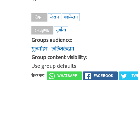
लेखन
गद्यलेखन
विषय:
सूर्यास्त
शब्दखुणा:
Groups audience:
गुलमोहर - ललितलेखन
Group content visibility:
Use group defaults
शेअर करा
WHATSAPP
FACEBOOK
TW