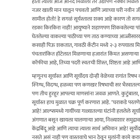
होता त्याला आज आनंद मिळाला तर उद्यापण नक्की मिळेल याची
नजर खाली मान घालून पचवतो आणि ज्याच्या घरी नवीन जीवाच
सामील होतो! हे सगळं सूर्यस्ताला शक्य आहे कारण तो सगळ
रडका किरकिरा नाही! आयुष्याने शहाणपण शिकवलेल्या पांढ
घेतलेल्या वाकल्या पाठीच्या पण ताठ कण्याच्या आज्जीसार
कसाही पिऊ शकतात, गावठी कँटीन मध्ये २-३ रुपयाला मिळणा
पंचतारांकित हॉटेलात मिळणाऱ्या हजारांत किंमत असणाऱ्या 
कॉफीचा आहे, तिच्या पदरी स्वतःची शिस्त, शिष्टता आहे आ
म्हणूनच सूर्यास्त आणि सूर्योदय दोन्ही वेळेच्या रागांत रि
स्निग्ध, विदग्ध, हळव्या पण कणखर रिषभाची सर भैरवातल्या
पण तीच हुरहूर आपल्या माणसांना जवळ आणते. कुटुंबाला, म
सूर्यास्त हाच मुळात चक्र पूर्ण करणारा आहे. "घराकडे परतणे"
आहे! आल्प्समध्ये गायींच्या गळ्यातल्या घंटांनी हललेले सूर
अंगणात बसून खायला घालणाऱ्या आया, निळ्याशार समुद्रावर ला
केंद्रबिंदू आहे आणि त्याचा त्याला सार्थ अभिमान आहे! सूर्य
नसते असं नाही पण वास्तवाचे भान ठेवून मुलांनी कामे कराव