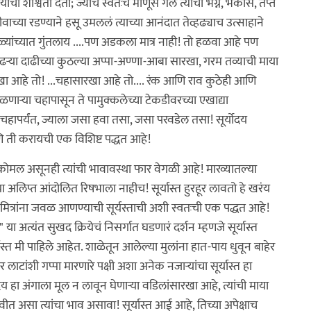
 शाश्वती देतो; ज्याचं स्वतःच माणूस गेलं त्याची भग्न, भकास, तप्त
्या रडण्याने हसू उमललं त्याच्या आनंदात तेव्हढ्याच उत्साहाने
्यांच्यात गुंतलाय ....पण अडकला मात्र नाही! तो हळवा आहे पण
ऱ्या दाढीच्या कुठल्या अप्पा-अण्णा-आबा सारखा, गरम तव्याची माया
खा आहे तो! ...चहासारखा आहे तो.... रंक आणि राव कुठेही आणि
ऱ्या चहापासून ते पामुक्कलेच्या टेकडीवरच्या एखाद्या
चहापर्यंत, ज्याला जसा हवा तसा, जसा परवडेल तसा! सूर्योदय
णि ती करायची एक विशिष्ट पद्धत आहे!
षभ कोमल असूनही त्यांची भावावस्था फार वेगळी आहे! मारव्यातल्या
 अलिप्त आंदोलित रिषभाला नाहीच! सूर्यास्त हुरहूर लावतो हे खरंय
ित्रांना जवळ आणण्याची सूर्यस्ताची अशी स्वतःची एक पद्धत आहे!
 या अत्यंत सुखद क्रियेचं निसर्गात घडणारं दर्शन म्हणजे सूर्यास्त
्यास्त मी पाहिले आहेत. शाळेतून आलेल्या मुलांना हात-पाय धुवून बाहेर
टांशी गप्पा मारणारे पक्षी अशा अनेक नजाऱ्यांचा सूर्यास्त हा
ोदय हा अंगाला मूल न लावून घेणाऱ्या वडिलांसारखा आहे, त्यांची माया
ीत असा त्यांचा भाव असावा! सूर्यास्त आई आहे, तिच्या अपेक्षाच