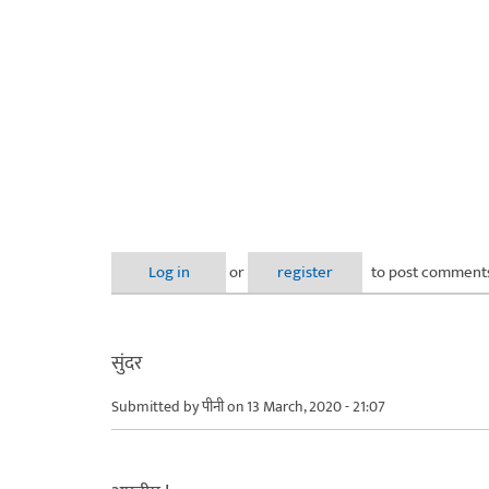
Log in
or
register
to post comment
सुंदर
Submitted by
पीनी
on 13 March, 2020 - 21:07