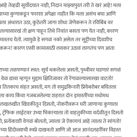
 आहे तेव्हढी सूर्योदयात नाही, निदान माझ्यापुरतं तरी ते खरं आहे! मला
त्याच्या कुणाकडून फारशा अपेक्षा नाहीत कि मला असंच बघा आणि
घायला अंधारात उठा, कुठेतरी जागा शोधा जेणेकरून ते रविबिंब वर
ेतल्यासारखं तो क्षण पाहून तिथे निवांत बसता पण येत नाही, कारण
मारतच येतो. त्यामुळे हे सगळं नको असेल तर सुट्टीच्या दिवशीच
ड करून! कारण एरवी कामासाठी लवकर उठावं लागतंच पण आता
ाच्या तळपण्यानं स्वत: सूर्य थकलेला असतो, पृथ्वीवर घडणारं सगळं
द्यावा म्हणून मुद्दाम क्षितिजावर तो रेंगाळल्यासारखा वाटतो!
णाम तितकाच संहत असतो, मग तो समुद्रकिनारी प्रियेबरोबर बघितला
तला काय किंवा गजबजलेल्या शहरात दोन इमारतींच्या मधोमध
ा लखलखीत खिडकीतून दिसतो, नोकरीवरून घरी जाणाऱ्या कुणाला
्रॅफिक लाईटवर उभ्या भिकाऱ्याला तो वाहतुकीच्या वर्दळीतून दिसतो
, प्रत्येकाशी वेगळं बोलतो, ज्याला जे ऐकायचं आहे त्याला ते सांगतो!
ाच्या हिंदोळ्याची स्वप्ने दाखवतो आणि जो आज आनंदलहरींवर विहरत