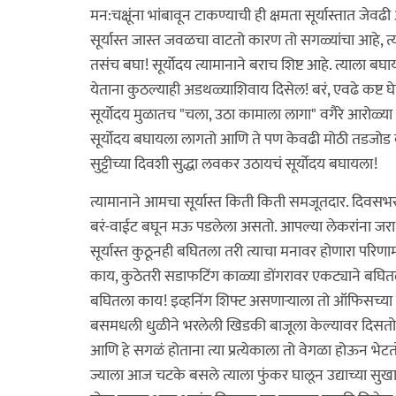
मन:चक्षूंना भांबावून टाकण्याची ही क्षमता सूर्यास्तात जेवढी
सूर्यास्त जास्त जवळचा वाटतो कारण तो सगळ्यांचा आहे, 
तसंच बघा! सूर्योदय त्यामानाने बराच शिष्ट आहे. त्याला ब
येताना कुठल्याही अडथळ्याशिवाय दिसेल! बरं, एवढे कष्ट घ
सूर्योदय मुळातच "चला, उठा कामाला लागा" वगैरे आरोळ्या 
सूर्योदय बघायला लागतो आणि ते पण केवढी मोठी तडजो
सुट्टीच्या दिवशी सुद्धा लवकर उठायचं सूर्योदय बघायला!
त्यामानाने आमचा सूर्यास्त किती किती समजूतदार. दिवसभर
बरं-वाईट बघून मऊ पडलेला असतो. आपल्या लेकरांना जरा वेळ 
सूर्यास्त कुठूनही बघितला तरी त्याचा मनावर होणारा परि
काय, कुठेतरी सडाफटिंग काळ्या डोंगरावर एकट्याने बघि
बघितला काय! इव्हनिंग शिफ्ट असणाऱ्याला तो ऑफिसच्य
बसमधली धुळीने भरलेली खिडकी बाजूला केल्यावर दिसतो, ट
आणि हे सगळं होताना त्या प्रत्येकाला तो वेगळा होऊन भेटतो
ज्याला आज चटके बसले त्याला फुंकर घालून उद्याच्या सुख