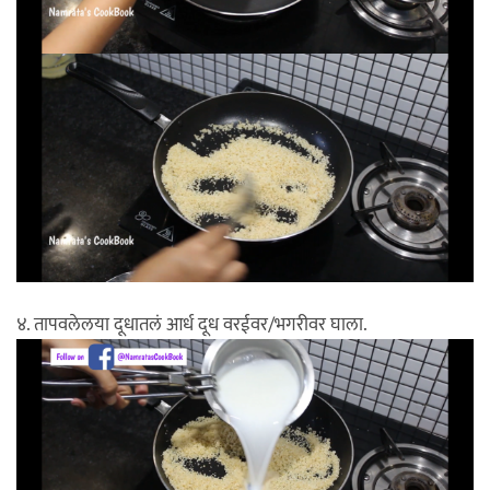
४. तापवलेलया दूधातलं आर्ध दूध वरईवर/भगरीवर घाला.