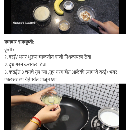
क्रमवार पाककृती:
कृती :
१. वरई/ भगर धुऊन चाळणीत पाणी निथळायला ठेवा
२. दूध गरम करायला ठेवा
३. कढईत ३ चमचे तूप घ्या ,तूप गरम होत आलेकी त्यामध्ये वरई/ भगर
लालसर रंग येईपर्यंत भाजून घ्या.