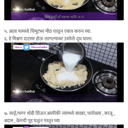
५. आता यामध्ये चिमूटभर मीठ घालून एकत्र करुन घ्या.
६. हे मिश्रण दाटसर होऊ लागल्यावर उरलेले दूध घाला.
७. वरई/भगर थोडी शिजत आलीकी त्यामध्ये साखर, चारोळ्या , काजू ,
बदाम , वेलची पूड घलून परतून घ्या