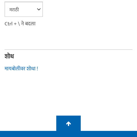
Ctrl + \ ने बदला
शोध
मायबोलीवर शोधा !