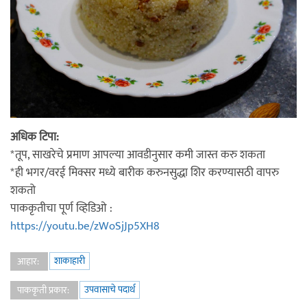
अधिक टिपा:
*तूप, साखरेचे प्रमाण आपल्या आवडीनुसार कमी जास्त करु शकता
*ही भगर/वरई मिक्सर मध्ये बारीक करुनसुद्धा शिर करण्यासठी वापरु
शकतो
पाककृतीचा पूर्ण व्हिडिओ :
https://youtu.be/zWoSjJp5XH8
शाकाहारी
आहार:
उपवासाचे पदार्थ
पाककृती प्रकार: