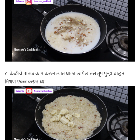
८. केळीचे पातळ काप करुन त्यात घाला.लागेल तसे तूप पुन्हा घालून
मिश्रण एकत्र करुन घ्या