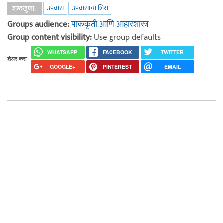
उपवास
उपवासाचा शिरा
शब्दखुणा:
Groups audience:
पाककृती आणि आहारशास्त्र
Group content visibility:
Use group defaults
WHATSAPP
FACEBOOK
TWITTER
शेअर करा
GOOGLE+
PINTEREST
EMAIL