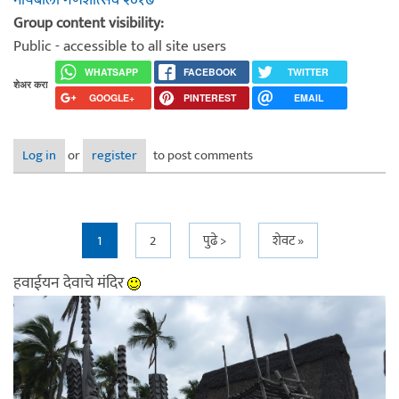
Group content visibility:
Public - accessible to all site users
WHATSAPP
FACEBOOK
TWITTER
शेअर करा
GOOGLE+
PINTEREST
EMAIL
Log in
or
register
to post comments
Pages
1
2
पुढे >
शेवट »
हवाईयन देवाचे मंदिर