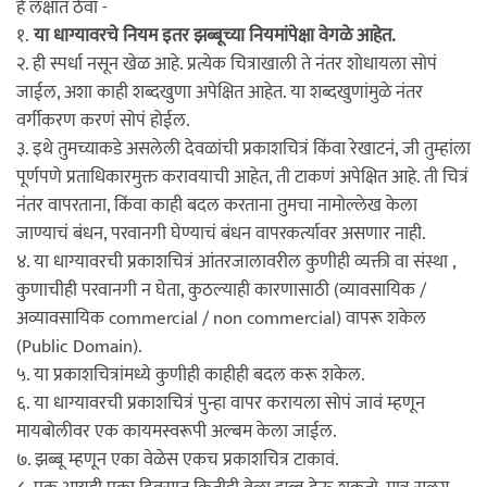
हे लक्षात ठेवा -
१.
या धाग्यावरचे नियम इतर झब्बूच्या नियमांपेक्षा वेगळे आहेत.
२. ही स्पर्धा नसून खेळ आहे. प्रत्येक चित्राखाली ते नंतर शोधायला सोपं
जाईल, अशा काही शब्दखुणा अपेक्षित आहेत. या शब्दखुणांमुळे नंतर
वर्गीकरण करणं सोपं होईल.
३. इथे तुमच्याकडे असलेली देवळांची प्रकाशचित्रं किंवा रेखाटनं, जी तुम्हांला
पूर्णपणे प्रताधिकारमुक्त करावयाची आहेत, ती टाकणं अपेक्षित आहे. ती चित्रं
नंतर वापरताना, किंवा काही बदल करताना तुमचा नामोल्लेख केला
जाण्याचं बंधन, परवानगी घेण्याचं बंधन वापरकर्त्यावर असणार नाही.
४. या धाग्यावरची प्रकाशचित्रं आंतरजालावरील कुणीही व्यक्ती वा संस्था ,
कुणाचीही परवानगी न घेता, कुठल्याही कारणासाठी (व्यावसायिक /
अव्यावसायिक commercial / non commercial) वापरू शकेल
(Public Domain).
५. या प्रकाशचित्रांमध्ये कुणीही काहीही बदल करू शकेल.
६. या धाग्यावरची प्रकाशचित्रं पुन्हा वापर करायला सोपं जावं म्हणून
मायबोलीवर एक कायमस्वरूपी अल्बम केला जाईल.
७. झब्बू म्हणून एका वेळेस एकच प्रकाशचित्र टाकावं.