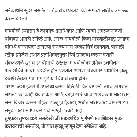
अनेकार्थाने सुंदर असलेल्या देवळांची प्रकाशचित्रे सगळ्यांसाठीच उपलब्ध
करुन देऊया.
मायबोली प्रशासन हे कायमच प्रताधिकार आणि त्याची अंमलबजावणी
यांबाबत आग्रही राहिलं आहे. अनेक मायबोली किंवा मायबोलीबाह्य उपक्रम
यांमध्ये वापरायला आपल्या सगळ्यांनाच प्रकाशचित्रं लागतात. यासाठी
स्टॉक इमेजेस्‌ अर्थात प्रताधिकारमुक्त चित्रं उपलब्ध करून देणारी
संकेतस्थळं खूपच उपयोगाची ठरतात. मायबोलीवर अनेक उत्तमोत्तम
प्रकाशचित्रं कायम प्रदर्शित होत असतात. आपण विषयावर आधारित झब्बू
दरवर्षी ठेवतो, पण मग पुढे या चित्रांचं काय होतं?
आपण जशी इतरांनी उपलब्ध करून दिलेली चित्रं वापरतो, त्याच सागरात
आपल्याला काही थेंब टाकता आले, काही खारीचा वाटा उचलता आला तर,
असा विचार करून पहिला झब्बू हा देवाला, अर्थात आंतरजाल वापरणाऱ्या
समुदायाला अर्पण करायचं आम्ही ठरवलं आहे.
तुम्हाला तुमच्याकडे असलेली जी प्रकाशचित्रं पूर्णपणे प्रताधिकार मुक्त
करावयाची असतील, ती यात झब्बू म्हणून देणं अपेक्षित आहे.