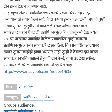
८. एक आयडी एका दिवसात कितीही वेळा झब्बू देऊ शकतो, मात्र सलग
दोन झब्बू देऊन शकणार नाही.
९. झब्बूचा खेळ मायबोलीकरांचे स्वतःचे प्रकाशचित्रसंग्रह सादर
करण्यासाठी तयार केला आहे. तेव्हा कृपया तुमच्या जवळची (मग ती तुम्ही
अथवा तुमच्या कुटुंबीयांनी काढलेली) प्रकाशचित्ं सादर करा.
आंतरजालावरून घेतलेली प्रताधिकारमुक्त चित्रं झब्बूमध्ये देऊ नयेत.
१०.
या धाग्यावर प्रकाशित केलेलं प्रकाशचित्र तुम्ही कायमचं
प्रताधिकारमुक्त करत आहात, हे लक्षात ठेवा. चित्र प्रकाशित झाल्यावर
त्यावर तुमचा काहीही हक्क असणार नाही. तुम्ही ते देवाला दान करता
आहात. प्रकाशचित्राखाली ते कुणी दान केलं, याचा उल्लेख असेल.
११.मायबोलीवरील प्रकाशचित्रांचे धोरण येथे पाहा -
http://www.maayboli.com/node/47635
प्रकाशचित्रण
विषय:
प्रताधिकार मुक्त
देऊळ
शब्दखुणा:
Groups audience:
मायबोली गणेशोत्सव २०१७