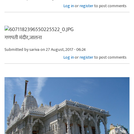
Log in
or
register
to post comments
गणपती मंदीर,जालना
Submitted by
sariva
on 27 August, 2017 - 06:24
Log in
or
register
to post comments