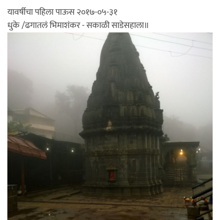
यावर्षीचा पहिला पाऊस २०१७-०५-३१
धुके /ढगातलं भिमाशंकर - सकाळी साडेसहाला॥