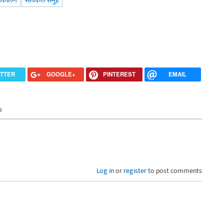
यकलिंग
सायकल समुह
ITTER
GOOGLE+
PINTEREST
EMAIL
s
Log in
or
register
to post comments