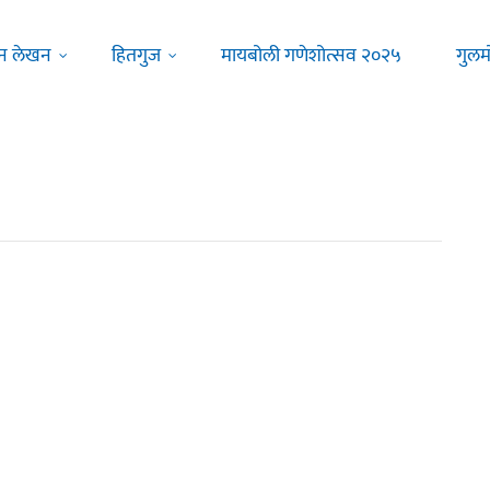
न लेखन
हितगुज
मायबोली गणेशोत्सव २०२५
गुलम