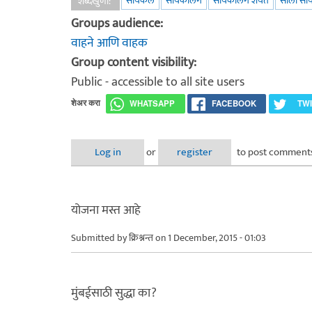
सायकल
सायकलिंग
सायकलिंग शर्यत
सोलो सा
शब्दखुणा:
Groups audience:
वाहने आणि वाहक
Group content visibility:
Public - accessible to all site users
शेअर करा
WHATSAPP
FACEBOOK
TW
Log in
or
register
to post comment
योजना मस्त आहे
Submitted by
क्रिश्नन्त
on 1 December, 2015 - 01:03
मुंबईसाठी सुद्धा का?