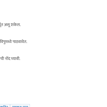
्भूत असू शकेल.
िपुमध्ये पाठवावेत.
 नोंद घ्यावी.