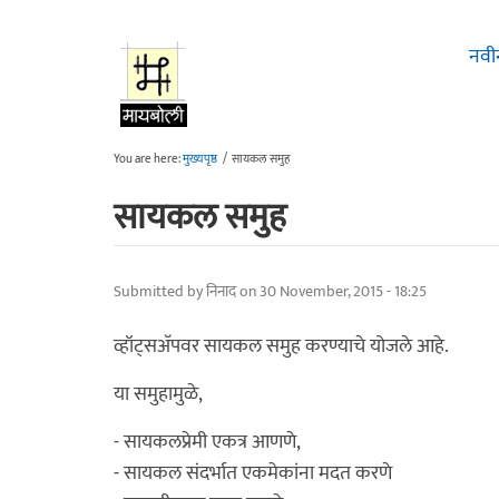
Skip to main content
नवी
You are here:
मुख्यपृष्ठ
/
सायकल समुह
सायकल समुह
Submitted by
निनाद
on 30 November, 2015 - 18:25
व्हॉट्सअ‍ॅपवर सायकल समुह करण्याचे योजले आहे.
या समुहामुळे,
- सायकलप्रेमी एकत्र आणणे,
- सायकल संदर्भात एकमेकांना मदत करणे