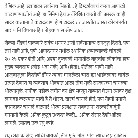
वैश्विक आहे. ख्वाडाला सर्वांनाच भिडतो... हे दिग्दर्शकाचं कसब आणखी
वाखाणण्याजोगं आहे. हा सिनेमा हेच अधोरेखित करतो की अस्स्लं काही
सादर करताना ते कंटाळवाणं होणं टाळलं तर जास्तीत जास्त लोकांपर्यंत
आशय नि विषयासहित पोहचण्यास सोपं जातं.
शेळ्या-मेंढ्यां पाळणारे सर्वंच धनगर अशी सर्वसामान्य समजूत दिसते. पण
तसं नाही आहे, पुणे-अहमदनगर मधील स्थानिक (ज्याच्याकडे चांगली
२०-२५ एकर शेती आहे) अश्या दुष्काळी भागातील बहुत्वांश लोकांचा हाच
मुख्य व्यवसाय (जोड-धंदा नव्हे) आहे (होता). शेतीला पाणी नाही
आजुबाजुला विस्तीर्ण डोंगर त्यावर माजलेला चारा ह्या भाडंवलावर चागंल
उत्पन्न देणारा हा व्यवसाय धोक्यात आला तोच मुळी सरकारच्या चांगल्या
धोरणामुळे. नापीक-पडीक जमीन वन क्षेत्र म्हणून ताब्यात घेऊन त्यावर वृक्ष
लागवड करण्यात यावी हे ते धोरण. खरचं चागलं होतं, पण नेहमी प्रमाणे
कागदावर चागलं वाटणारं धोरण प्रत्यक्षात राबवताना सरकारीबाबूंनी
मनमानी केली. अनेक कुटुंब उध्वस्त केली... अनेक संसार देशोधडीला
लागले, त्यातच एक रघु कर्‍हे.
रघु (शशांक शेंडे) त्यांची बायको, तीन मुले, मोठा पांडा त्याच लग्न झालेलं