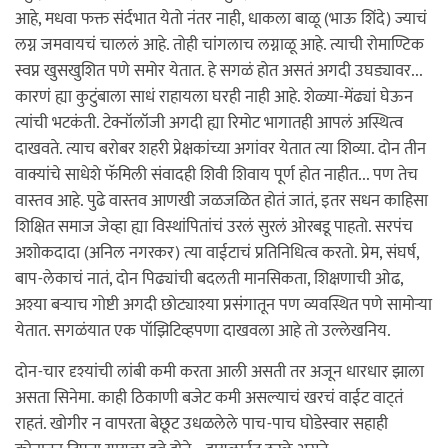
आहे, मधवा फक्त संर्दभात येतो नंतर नाही, धाकला बाळू (भाऊ शिंदे) ज्याचं
लग्न जमवायचं चाललं आहे. तोही चांगलाच लग्नाळू आहे. त्याची रोमाण्टिक
स्वप्न खुसखुशित पणे समोर येतात. हे सगळं होत असतं अगदी उघड्यावर...
कारणं ह्या कुटुंबाला साधं राहायला घरही नाही आहे. शेळ्या-मेंढ्यां घेऊन
त्यांची भटकंती. टेक्नॉलॉजी अगदी ह्या रिमोट भागातही आपलं अस्थित्व
दाखवते. त्याच बरोबर शहरी प्रेक्षकांच्या अगांवर येतात त्या शिव्या. दोन तीन
वाक्यांचे साधेशे फॅमिली संवादही शिवी शिवाय पूर्ण होत नाहीत... पण तेच
वास्तव आहे. पुढे वास्तव आणखी जळजळित होतं जातं, इतर सधन काहिसा
शिक्षित समाज जेव्हा ह्या विस्थांपितांचं उरलं सुरलं ओरबडू पाहतो. सरपंच
अशोकदादा (अनिल नगरकर) त्या वाईटाचं प्रतिनिधित्व करतो. प्रेम, संघर्ष,
बाप-लेकाचं नातं, दोन पिढ्यांची बदलती मानसिकता, शिक्षणाची ओढ,
अश्या बर्‍याच गोष्टी अगदी छोट्याश्या प्रसंगातून पण व्यवस्थित पणे सामोर्‍या
येतात. सगळंयात एक पॉझिटिव्हपणा दाखवला आहे तो उल्लेखनिय.
दोन-चार दृश्यांची लांबी कमी करता आली असती तर अजून धारधार झाला
असता सिनेमा. काही ठिकाणी बजेट कमी असल्याचं खरचं वाईट वाट्तं
राहतं. खोगीर न वापरता बेछूट उधळलेले पाच-पाच घोडेस्वार सहाही