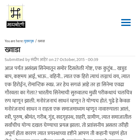
Skip to main content
You are here:
मुख्यपृष्ठ
/
ख्वाडा
ख्वाडा
Submitted by
संदीप आहेर
on 27 October, 2015 - 00:39
आज पर्यंत असंख्य सिनेमातून समोर दिसलेली गोष्ट, एक कुटुंब... खत्रुड
बाप, कष्टमय आई, भाऊ.. वहिनी.. त्यात एक हिरो त्याचं लग्नाचं वय, त्यात
एक हिरोईन, रोमान्टिक स्वप्न. जर हेच सगळं आहे तर हा सिनेमा एवढा
गौरवला का गेला? भारतीय सिनेमाची सुरुवातच मुळी परीकथाचं चलचित्र
रुप म्हणून झाली. मनोरंजनाचं साधनं म्हणून ते योग्यच होतं. पुढे हे केवळ
मनोरंजनाचं साधन न राहता एक समाजमाध्यम म्हणून नावारुपाला आलं,
स्त्री, पुरुष, श्रीमंत, गरीब, गुंड, सदगृहस्थ, शहरी, ग्रामीण, त्यात समाजातील
सर्वांचीच योग्य दखल घेण्याचा प्रयत्न झाला. तो प्रशंसनीय असला तरीही
अपूर्ण होता कारण त्यात त्रयस्थाच्या दृष्टीने आपण ती कहानी पहाणं होत