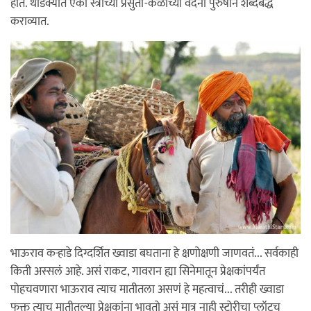
होतं. थोडक्यात एका स्त्रीच्या प्रसुती-कळांच्या वेदना पुरुषाने शब्दबद्ध
कराव्यात.
भाऊराव कर्‍हाडे दिग्दर्शित ख्वाडा बघताना हे क्षणोक्षणी जाणवतं... सर्वकाही
किती अस्सलं आहे. असं राकट, गावरान ह्या सिनेमातून प्रेक्षकांपर्यंत
पोहचवणारा भाऊराव त्याच मातीतला असणं हे महत्वाचं... तरीही ख्वाडा
फक्त त्याच मातीतल्या प्रेक्षकांना भावतो असं मात्र नाही स्टोरीचा प्लॉटच