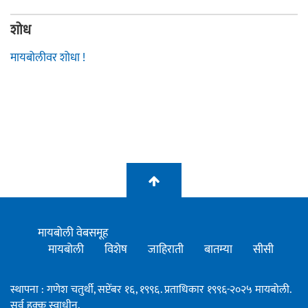
शोध
मायबोलीवर शोधा !
मायबोली वेबसमूह
मायबोली
विशेष
जाहिराती
बातम्या
सीसी
स्थापना : गणेश चतुर्थी, सप्टेंबर १६, १९९६. प्रताधिकार १९९६-२०२५ मायबोली.
सर्व हक्क स्वाधीन.