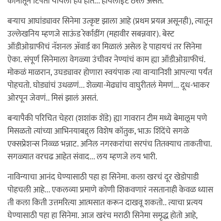
कोनातून टिपता यायला हवे होते... हायलाईट ठरले असते.
बर्‍याच आघांड्यावर सिनेमा उत्कृष्ट झाला आहे (प्रथम प्रयत्न असूनही), त्यातून
उल्लेखनिय म्हणजे साऊंड रेर्काडींग (महावीर सबन्नवार). बेस्ट
ऑडीओग्राफीचं नॅशनल अ‍ॅवार्ड का मिळालं असेल हे पाहायचं तर सिनेमा
ऐका. संपूर्ण सिनेमाला वेगळ्या उंचीवर नेण्यांचं काम ह्या ऑडीओग्राफीचं.
मोकळं माळरान, उघड्यावर होणारा स्वयंपाक त्या वार्‍यानिशी आपल्या पर्यंत
पोहचतो. घोड्यांचं उधळणं... शेळ्या-मेढ्यांच वाघुरीतलं मेमणं... दूध-भाकर
ओरपून जेवणं.. मिसं झालं असतं.
बर्‍यापैकी परिचित चेहरा (शशांक शेंडे) ह्या गावरान टीम मध्ये बेमालूम पणे
मिसळतो त्यांच्या आभिनयाबद्द्ल विशेष कॉतुक, भाऊ शिंदेंचे सगळे
एक्सप्रेशन्स निव्व्ळ भन्नाट. अनिल नगरकरांचा सरपंच तितक्याच ताकतीचा.
सगळ्यात वरचढ आहेत संवाद... लय म्हणजे लय भारी.
नाविन्याचा आनंद घेण्यासाठी पहा हा सिनेमा. कला खरचं दूर खेडोपाडी
पोहचली आहे... एकलव्या प्रमाणे कोणी शिकवणारं नसतानाही केवळ ध्यास
ती कला किती उत्तमरित्या आत्मसात करून दाखवू शकतो.. त्याचा प्रत्यय
घेण्यासाठी पहा हा सिनेमा. आज खरंच मराठी सिनेमा समृद्ध होतो आहे,