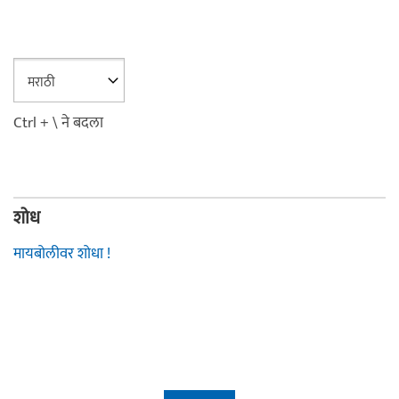
Ctrl + \ ने बदला
शोध
मायबोलीवर शोधा !