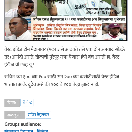
वेस्ट इंडिज टीम मैदानावर (मला जसे आठवते तसे एक दोन अपवाद सोडले
तर) आनंदी असते. खेळाची पुरेपूर मजा घेणारा हॅपी बंच असतो हा. वेस्ट
इंडीज वी लव्ह यू !
सचिन च्या १०० व्या १०० साठी अन २०० व्या कसोटीसाठी वेस्ट इंडिज
भारतात आले. दुदैव असे की १०० वे १०० तेंव्हा झाले नाही.
क्रिकेट
विषय:
सचिन तेंडुलकर
शब्दखुणा:
Groups audience:
खेळाच्या मैदानात - क्रिकेट