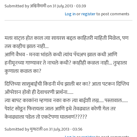
Submitted by
अश्विनीमामी
on 31 July, 2013 - 03:39
Log in
or
register
to post comments
मला वाट्ल होत काल त्या सायरस बद्दल काहितरी माहिती मिळेल, पण
तस काहीच झाल नाही...
आणि वैभव - मनवा भांडले कधी त्यांच पॅचअप झाल कधी आणि
हनीमूनच्या गाण्यावर ते नाचले कधी? काहीही कळल नाही... तुम्हाला
कुणाला कळल का?
दिप्तिच्या सासुबाईंची किडनी मॅच झाली बर का? आता पटकन दिप्तिच
ऑपरेशन होवो ही देवाचरणी प्रार्थना.....
त्या बापट काकांना म्हणाव नका करु त्या बाईशी लग्न.... पस्तावाल.....
पेशंट सोडून फिरायला जाल आणि इथे तेवढ्यात कोणी गेल तर
केवढ्याला पडेल तो एकटेपणा घालवणं?????
Submitted by
मुग्धटली
on 31 July, 2013 - 03:56