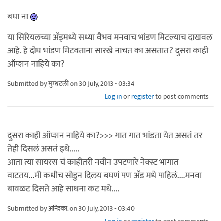
बघा ना
या सिरियलच्या अ‍ॅड्मध्ये सध्या वैभव मनवाच भांडण मिटल्याच दाखवल
आहे. हे दोघ भांडण मिटवताना सारखे नाचत का असतात? दुसरा काही
ऑप्शन नाहिये का?
Submitted by
मुग्धटली
on 30 July, 2013 - 03:34
Log in
or
register
to post comments
दुसरा काही ऑप्शन नाहिये का?>>> गात गात भांडता येत असतं तर
तेही दिसलं असतं इथे.....
आता त्या सायरस चं काहीतरी नवीन उपटणारे नेक्स्ट भागात
वाटतय...मी कधीच सोडुन दिलय बघणं पण अ‍ॅड मधे पाहिलं....मनवा
बावळट दिसते आहे साधना कट मधे....
Submitted by
अनिश्का.
on 30 July, 2013 - 03:40