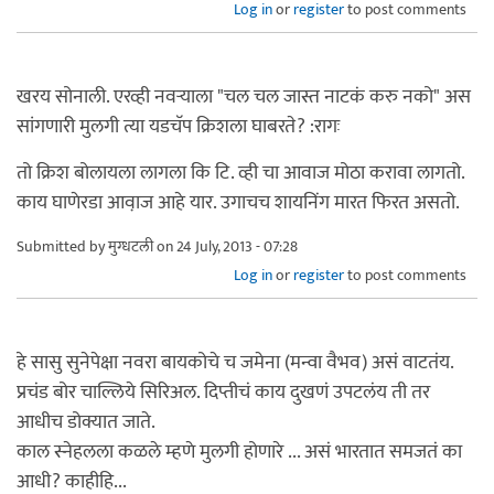
Log in
or
register
to post comments
खरय सोनाली. एरव्ही नवर्‍याला "चल चल जास्त नाटकं करु नको" अस
सांगणारी मुलगी त्या यडचॅप क्रिशला घाबरते? :रागः
तो क्रिश बोलायला लागला कि टि. व्ही चा आवाज मोठा करावा लागतो.
काय घाणेरडा आवा़ज आहे यार. उगाचच शायनिंग मारत फिरत असतो.
Submitted by
मुग्धटली
on 24 July, 2013 - 07:28
Log in
or
register
to post comments
हे सासु सुनेपेक्षा नवरा बायकोचे च जमेना (मन्वा वैभव) असं वाटतंय.
प्रचंड बोर चाल्लिये सिरिअल. दिप्तीचं काय दुखणं उपटलंय ती तर
आधीच डोक्यात जाते.
काल स्नेहलला कळले म्हणे मुलगी होणारे ... असं भारतात समजतं का
आधी? काहीहि...