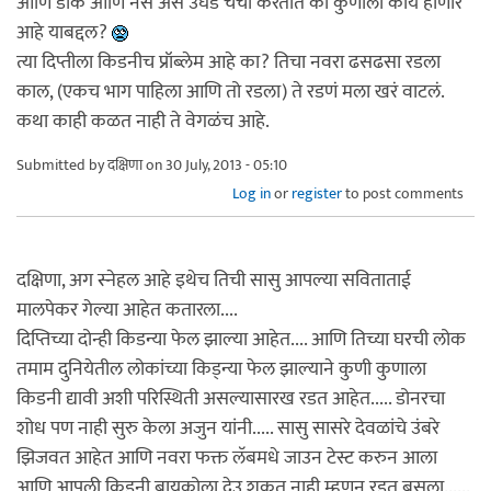
आणि डॉक आणि नर्स असे उघड चर्चा करतात का कुणाला काय होणार
आहे याबद्दल?
त्या दिप्तीला किडनीच प्रॉब्लेम आहे का? तिचा नवरा ढसढसा रडला
काल, (एकच भाग पाहिला आणि तो रडला) ते रडणं मला खरं वाटलं.
कथा काही कळत नाही ते वेगळंच आहे.
Submitted by
दक्षिणा
on 30 July, 2013 - 05:10
Log in
or
register
to post comments
दक्षिणा, अग स्नेहल आहे इथेच तिची सासु आपल्या सविताताई
मालपेकर गेल्या आहेत कतारला....
दिप्तिच्या दोन्ही किडन्या फेल झाल्या आहेत.... आणि तिच्या घरची लोक
तमाम दुनियेतील लोकांच्या किड्न्या फेल झाल्याने कुणी कुणाला
किडनी द्यावी अशी परिस्थिती असल्यासारख रडत आहेत..... डोनरचा
शोध पण नाही सुरु केला अजुन यांनी..... सासु सासरे देवळांचे उंबरे
झिजवत आहेत आणि नवरा फक्त लॅबमधे जाउन टेस्ट करुन आला
आणि आपली किडनी बायकोला देउ शकत नाही म्हणुन रडत बसला......