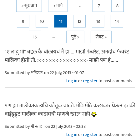
…
Pages
« सुरुवात
< मागे
7
8
9
10
11
12
13
14
…
15
पुढे >
शेवट »
"ए.ल.दु.गो" बद्दल कै बोलायचं नै हा.....माझी फेवरेट, अगदीच फेवरेट
मालिका होती ती. >>>>>>>>>>>>>>>>>> माझी पण हं......
Submitted by
अनिश्का.
on 22 July, 2013 - 01:07
Log in
or
register
to post comments
पण ह्या मालीकाकर्त्यांचे कौतूक वाटते. मोठे मोठे कलाकार घेऊन इतकी
वाईट्ट्ट्ट्ट मालीका काढायची म्हणजे खाऊ नाही
Submitted by
मी नताशा
on 22 July, 2013 - 02:38
Log in
or
register
to post comments