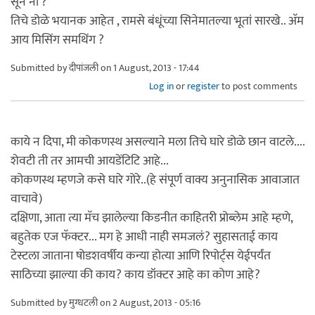
सून ना ?
तिचे डोळे भयानक आहेत , रामसे बंधूंच्या सिनेमातल्या भूतां सारखे.. अ‍ॅम
आय मिसिंग समथिंग ?
Submitted by
दीपांजली
on 1 August, 2013 - 17:44
Log in
or
register
to post comments
काये न दिपा, मी कोकणस्थ असल्याने मला तिचे घारे डोळे छान वाटले....
शेवटी ती तर आमची आयडेंटिटि आहे...
कोकणस्थ म्हणजे कसे घारे गोरे..(हे संपूर्ण वाक्य अनुनासिक आवाजात
वाचावे)
दक्षिणा, आता त्या मॅच झालेल्या किडनीत काहितरी प्रोब्लेम आहे म्हणे,
बहुतेक एज फॅक्टर... मग हे आधी नाही समजलं? सुहासताई काय
टेस्टला जाताना षोडशवर्षीय कन्या होत्या आणि रिपोर्ट्स येईपर्यंत
साठिच्या झाल्या की काय? काय डॉक्टर आहे का कोण आहे?
Submitted by
मुग्धटली
on 2 August, 2013 - 05:16