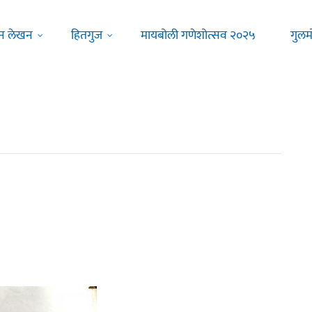
न लेखन
हितगुज
मायबोली गणेशोत्सव २०२५
गुलम