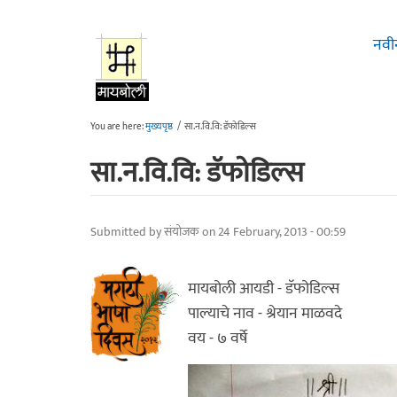
Skip to main content
नवी
You are here:
मुख्यपृष्ठ
/
सा.न.वि.वि: डॅफोडिल्स
सा.न.वि.वि: डॅफोडिल्स
Submitted by
संयोजक
on 24 February, 2013 - 00:59
मायबोली आयडी - डॅफोडिल्स
पाल्याचे नाव - श्रेयान माळवदे
वय - ७ वर्षे