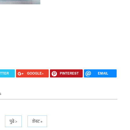
ITTER
GOOGLE+
PINTEREST
EMAIL
s
पुढे >
शेवट »