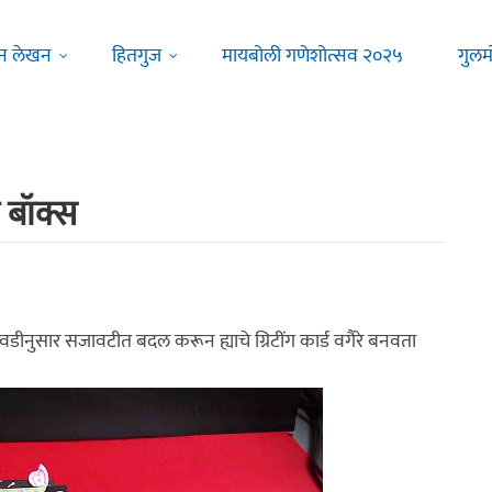
न लेखन
हितगुज
मायबोली गणेशोत्सव २०२५
गुलम
ज बॉक्स
नुसार सजावटीत बदल करून ह्याचे ग्रिटींग कार्ड वगैरे बनवता