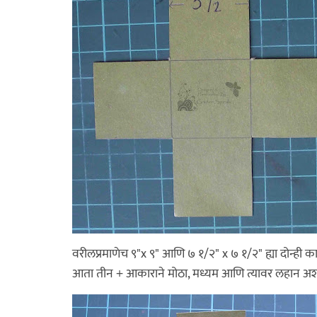
वरीलप्रमाणेच ९"x ९" आणि ७ १/२" x ७ १/२" ह्या दोन्ही 
आता तीन + आकाराने मोठा, मध्यम आणि त्यावर लहान अश्य