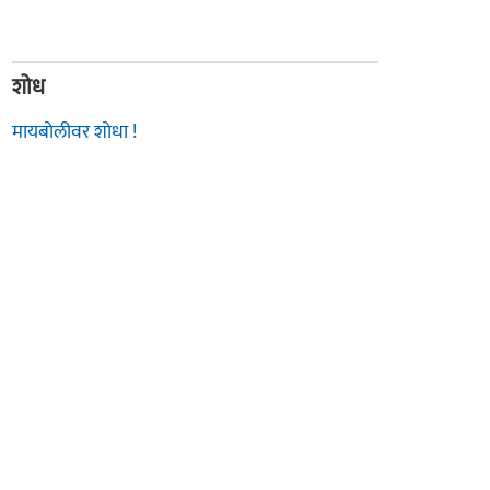
शोध
मायबोलीवर शोधा !