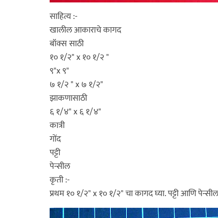
साहित्य :-
खालील आकाराचे कागद
बॉक्स साठी
१० १/२" x १० १/२ "
९"x ९"
७ १/२ " x ७ १/२"
झाकणासाठी
६ १/४" x ६ १/४"
कात्री
गोंद
पट्टी
पेन्सील
कृती :-
प्रथम १० १/२" x १० १/२" चा कागद घ्या. पट्टी आणि पेन्स