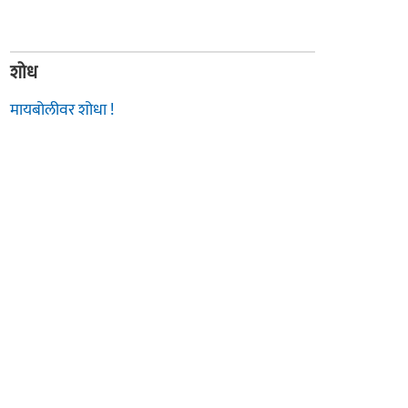
शोध
मायबोलीवर शोधा !