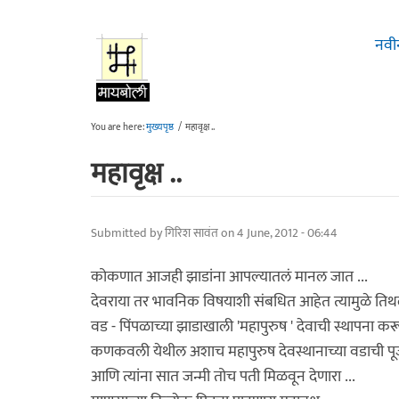
Skip to main content
नवी
You are here:
मुख्यपृष्ठ
/
महावृक्ष ..
महावृक्ष ..
Submitted by
गिरिश सावंत
on 4 June, 2012 - 06:44
कोकणात आजही झाडांना आपल्यातलं मानल जात ...
देवराया तर भावनिक विषयाशी संबधित आहेत त्यामुळे तिथ
वड - पिंपळाच्या झाडाखाली 'महापुरुष ' देवाची स्थापना करून
कणकवली येथील अशाच महापुरुष देवस्थानाच्या वडाची पूजा
आणि त्यांना सात जन्मी तोच पती मिळवून देणारा ...