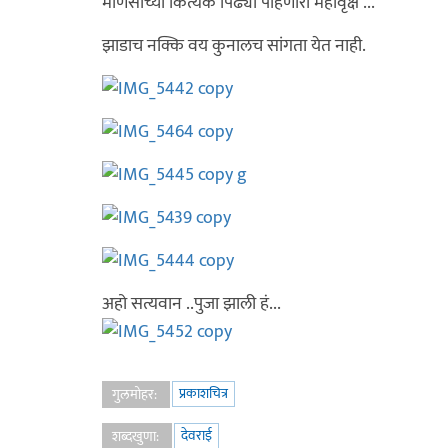
माणसाच्या कित्येक पिढ्या पाहणारा महावृक्ष ...
झाडाच नक्कि वय कुनालच सांगता येत नाही.
अहो सत्यवान ..पुजा झाली हं...
प्रकाशचित्र
गुलमोहर:
देवराई
शब्दखुणा: