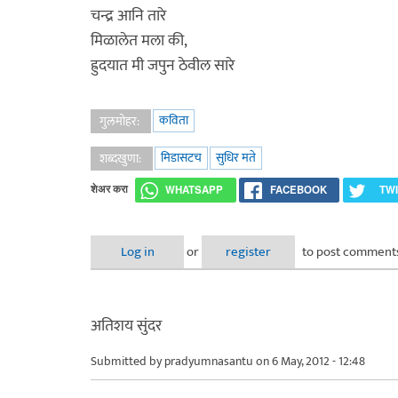
चन्द्र आनि तारे
मिळालेत मला की,
ह्रुदयात मी जपुन ठेवील सारे
कविता
गुलमोहर:
मिडासटच
सुधिर मते
शब्दखुणा:
शेअर करा
WHATSAPP
FACEBOOK
TW
Log in
or
register
to post comment
अतिशय सुंदर
Submitted by
pradyumnasantu
on 6 May, 2012 - 12:48