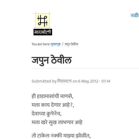
Skip to main content
नवी
You are here:
मुख्यपृष्ठ
/
जपुन ठेवील
जपुन ठेवील
Submitted by
मिडासटच
on 6 May, 2012 - 01:14
ही हाडामासांची माणसे,
मला काय देणार आहे?,
देवाच्या क्रुपेनेच,
मला खरे सुख लाभणार आहे
तो टाकेल नक्की माझ्या झोळीत,