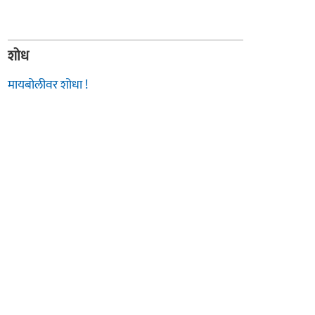
शोध
मायबोलीवर शोधा !