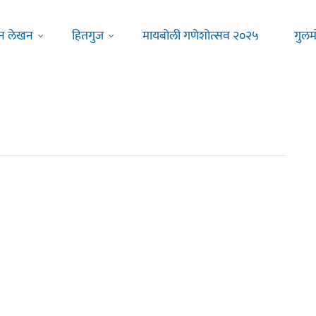
न लेखन
हितगुज
मायबोली गणेशोत्सव २०२५
गुलम