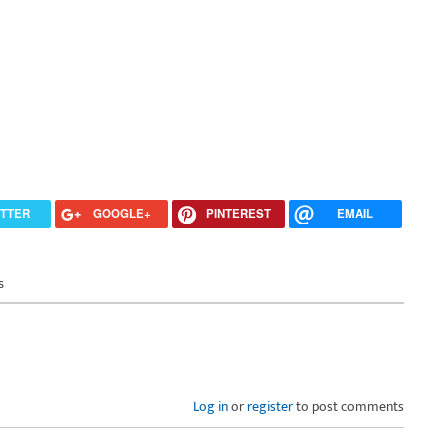
ITTER
GOOGLE+
PINTEREST
EMAIL
s
Log in
or
register
to post comments