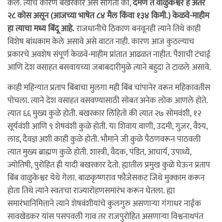
केले. त्याचे कारण बखरकार असे सांगतो की,
दमण ते वाळुकेश्वर हे अंतर
२८ कोस असून (आजच्या भाषेत ८४ मैल किंवा १३४ किमी.) केळवे-माहीम
हा त्याचा मध्य बिंदू आहे.
राजधानीचे ठिकाण बनवूनही त्याने तिथे काही
विशेष बांधकाम केले असावे असे वाटत नाही. कारण आज कुठल्याच
प्रकारचे अवशेष संपूर्ण केळवे-माहीम प्रांतात आढळत नाहीत. पैशाची टंचाई
आणि देश वसाहत बसवायच्या जबाबदारीमुळे त्याने बहुदा ते टाळले असावे.
काही महिन्यात प्रताप बिंबाचा मुलगा मही बिंब चांपानेर वरून महिकावतीस
पोचला. त्याने देश वसाहत वसवण्यासाठी सोबत अनेक लोक आणले होते.
त्यात ६६ मुख्य कुळे होती. बखरकार लिहितो की त्यात २७ सोमवंशी, १२
सूर्यवंशी आणि ९ शेषवंशी कुळे होती. या शिवाय वाणी, उदमी, गुजर, वैश्य,
लाड, दैवज्ञ अशी काही कुळे होती. भौमाने जी कुळे पैठणवरून पाठवली
त्यात मुख्य ब्राह्मण कुळे होती. शास्त्री, वैदक, पंडित, आचार्य, उपाध्ये,
ज्योतिषी, पुरोहित ही यादी बखरकार देतो. ह्यातील प्रमुख कुळे घेऊन प्रताप
बिंब वाळुकेश्वर येथे गेला. बाळकृष्णराव फौजेसकट जिथे मुक्काम करून
होता तिथे त्याने स्वतःचा राज्यारोहणसमारंभ करून घेतला. ह्या
समारंभानिमित्ताने त्याने शेषवंशीयांचे कुलगुरु असणाऱ्या गंगाधर नाईक
सावखेडकर यांस पसपवली गाव तर राजपुरोहित असणाऱ्या विश्वनाथपंत