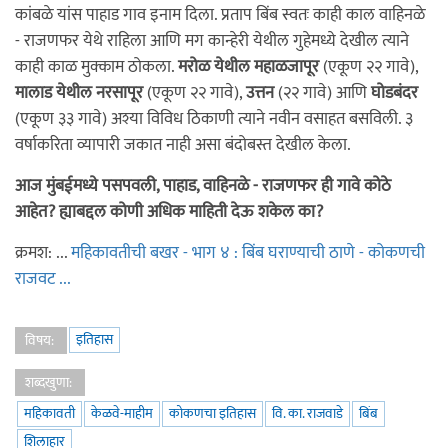
कांबळे यांस पाहाड गाव इनाम दिला. प्रताप बिंब स्वतः काही काल वाहिनळे
- राजणफर येथे राहिला आणि मग कान्हेरी येथील गुहेमध्ये देखील त्याने
काही काळ मुक्काम ठोकला.
मरोळ येथील महाळजापूर
(एकूण २२ गावे),
मालाड येथील नरसापूर
(एकूण २२ गावे),
उत्तन
(२२ गावे) आणि
घोडबंदर
(एकूण ३३ गावे) अश्या विविध ठिकाणी त्याने नवीन वसाहत बसविली. ३
वर्षाकरिता व्यापारी जकात नाही असा बंदोबस्त देखील केला.
आज मुंबईमध्ये पसपवली, पाहाड, वाहिनळे - राजणफर ही गावे कोठे
आहेत? ह्याबद्दल कोणी अधिक माहिती देऊ शकेल का?
क्रमश: ...
महिकावतीची बखर - भाग ४ : बिंब घराण्याची ठाणे - कोकणची
राजवट ...
इतिहास
विषय:
शब्दखुणा:
महिकावती
केळवे-माहीम
कोकणचा इतिहास
वि. का. राजवाडे
बिंब
शिलाहार