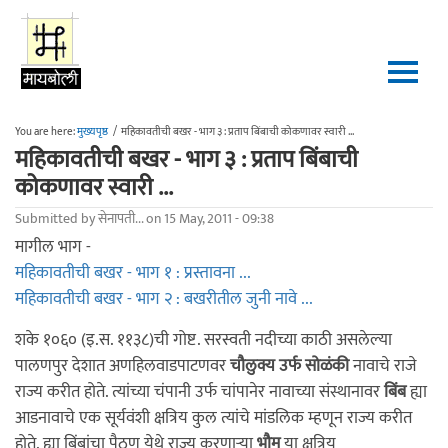
Skip to main content
You are here:
मुख्यपृष्ठ
/
महिकावतीची बखर - भाग ३ : प्रताप बिंबाची कोकणावर स्वारी ...
महिकावतीची बखर - भाग ३ : प्रताप बिंबाची
कोकणावर स्वारी ...
Submitted by
सेनापती...
on 15 May, 2011 - 09:38
मागील भाग -
महिकावतीची बखर - भाग १ : प्रस्तावना ...
महिकावतीची बखर - भाग २ : बखरीतील जुनी नावे ...
शके १०६० (इ.स. ११३८)ची गोष्ट. सरस्वती नदीच्या काठी असलेल्या
पालणपुर देशात अणहिलवाडपाटणवर
चौलुक्य उर्फ सोळंकी
नावाचे राजे
राज्य करीत होते. त्यांच्या चंपानी उर्फ चांपानेर नावाच्या संस्थानावर
बिंब
ह्या
आडनावाचे एक सूर्यवंशी क्षत्रिय कुल त्यांचे मांडलिक म्हणून राज्य करीत
होते. ह्या बिंबांचा पैठण येथे राज्य करणाऱ्या
भौम
या क्षत्रिय