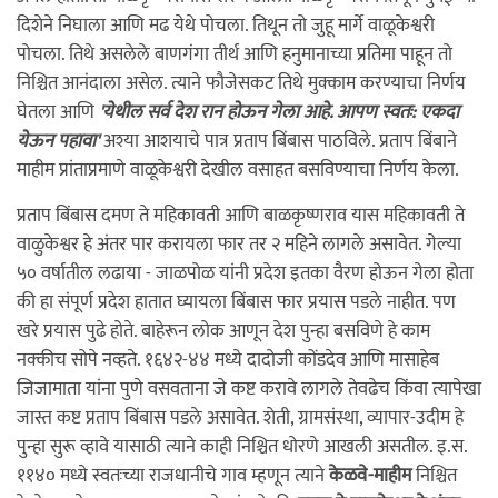
दिशेने निघाला आणि मढ येथे पोचला. तिथून तो जुहू मार्गे वाळूकेश्वरी
पोचला. तिथे असलेले बाणगंगा तीर्थ आणि हनुमानाच्या प्रतिमा पाहून तो
निश्चित आनंदाला असेल. त्याने फौजेसकट तिथे मुक्काम करण्याचा निर्णय
घेतला आणि
'येथील सर्व देश रान होऊन गेला आहे. आपण स्वतः: एकदा
येऊन पहावा'
अश्या आशयाचे पात्र प्रताप बिंबास पाठविले. प्रताप बिंबाने
माहीम प्रांताप्रमाणे वाळूकेश्वरी देखील वसाहत बसविण्याचा निर्णय केला.
प्रताप बिंबास दमण ते महिकावती आणि बाळकृष्णराव यास महिकावती ते
वाळुकेश्वर हे अंतर पार करायला फार तर २ महिने लागले असावेत. गेल्या
५० वर्षातील लढाया - जाळपोळ यांनी प्रदेश इतका वैरण होऊन गेला होता
की हा संपूर्ण प्रदेश हातात घ्यायला बिंबास फार प्रयास पडले नाहीत. पण
खरे प्रयास पुढे होते. बाहेरून लोक आणून देश पुन्हा बसविणे हे काम
नक्कीच सोपे नव्हते. १६४२-४४ मध्ये दादोजी कोंडदेव आणि मासाहेब
जिजामाता यांना पुणे वसवताना जे कष्ट करावे लागले तेवढेच किंवा त्यापेखा
जास्त कष्ट प्रताप बिंबास पडले असावेत. शेती, ग्रामसंस्था, व्यापार-उदीम हे
पुन्हा सुरू व्हावे यासाठी त्याने काही निश्चित धोरणे आखली असतील. इ.स.
११४० मध्ये स्वतःच्या राजधानीचे गाव म्हणून त्याने
केळवे-माहीम
निश्चित