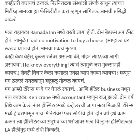
काहीतरी करायचं ठरवलं. निरनिराळ्या संस्थांशी संपर्क साधून त्यांच्या
मिटींग्ज् आमच्या ह्या फॅसिलीटीत करा म्हणून सांगितलं. आमची प्रसिद्धी
वाढली.
मला राहायला Ramada Inn मध्ये वरती जागा होती. दोन बेडरूम अपार्टमेंट
होतं. त्यामुळे I had no motivation to buy a house. (आम्हाला घर
स्वतःचं घ्यायचं होतं. आमचा एकच मुलगा.
काही वेळा वेट्रेस, कूक्स रजेवर असल्या की, मोहन त्याMच्या जागी
असायचा. He knew everything! त्याचं त्यामुळे जरा नुकसानही
व्हायचं.) शेवटी विचार केला कशाला एवढा व्याप करून घ्यायचा? म्हणून
मग ठरवलं सगळ्यातून हळूहळू मोकळं व्हायचं.
मग आम्ही टॉरेन्स मध्ये घर घेतलं स्वतःचं... आणि हॉटेल business मधून
पाय काढला. Ken crane मध्ये accountant म्हणून रुजू झालो. दोन वर्षं
तिथे काम केलं. नंतर हॉस्पिटलमध्ये कंट्रोलरची जागा मला मिळाली. टॉरेन्स
मध्ये हे घरापासून पाच मिनिटांवर! फार सोयीचं होतं. दोन वर्षं इथे काम
करून त्या हॉस्पिटलच्या अनुभवाच्या भरोशावर मला चिल्ड्रन्स हॉस्पिटलला
LA हॉलीवुड मध्ये संधी मिळाली.