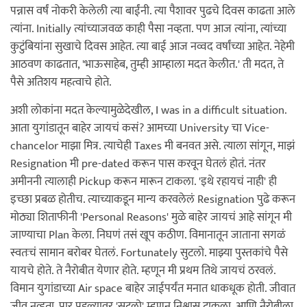
पन्नास वर्षं नोकरी केलेली त्या बाईंनी. त्या पैशावर पुढचे दिवस काढता आले
त्यांना. Initially त्यांच्याजवळ काही पैसा नव्हता. पण आज त्यांना, त्यांच्या
कुटुंबियांना सुखाचे दिवस आहेत. त्या बाई आज नव्वद वर्षांच्या आहेत. नेहेमी
आठवण काढतात, 'भाऊसाहेब, तुम्ही आम्हाला मदत केलीत.' ती मदत, ते
पैसे अतिशय महत्वाचे होते.
अशी लोकांना मदत केल्यामुळेदेखील, I was in a difficult situation.
आता युगांडातून बाहेर जायचं कसं? आमच्या University चा Vice-
chancelor माझा मित्र. त्याचेही Taxes मी बनवत असे. त्याला सांगून, माझं
Resignation मी pre-dated करून पास करवून घेतलं होतं. नंतर
अमीननी त्यालाही Pickup करून मारून टाकला. 'इथे रहायचं नाही' ही
इच्छा प्रबळ होतीच. त्याच्याकडून मान्य करवलेलं Resignation पुढे करून
मोठ्या शिताफीनी 'Personal Reasons' मुळे बाहेर जायचं आहे सांगून मी
जाण्याचा Plan केला. निघणं तसं खूप कठीण. विमानातून जाताना सगळं
स्वतःचं सामान बरोबर घेतलं. Fortunately सुटलो. माझ्या पुस्तकांचे पैसे
यायचे होते. ते नैरोबीत येणार होते. म्हणून मी प्रथम तिथे जायचं ठरवलं.
विमान युगांडाच्या Air space बाहेर जाईपर्यंत मनात धाकधूक होती. जीवात
जीव नव्हता. पार पडल्यावर 'सुटलो' म्हणून निश्वास टाकला, आणि नैरोबीला