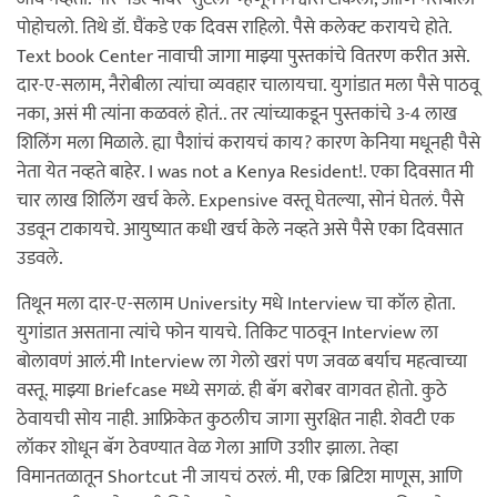
पोहोचलो. तिथे डॉ. घैंकडे एक दिवस राहिलो. पैसे कलेक्ट करायचे होते.
Text book Center नावाची जागा माझ्या पुस्तकांचे वितरण करीत असे.
दार-ए-सलाम, नैरोबीला त्यांचा व्यवहार चालायचा. युगांडात मला पैसे पाठवू
नका, असं मी त्यांना कळवलं होतं.. तर त्यांच्याकडून पुस्तकांचे 3-4 लाख
शिलिंग मला मिळाले. ह्या पैशांचं करायचं काय? कारण केनिया मधूनही पैसे
नेता येत नव्हते बाहेर. I was not a Kenya Resident!. एका दिवसात मी
चार लाख शिलिंग खर्च केले. Expensive वस्तू घेतल्या, सोनं घेतलं. पैसे
उडवून टाकायचे. आयुष्यात कधी खर्च केले नव्हते असे पैसे एका दिवसात
उडवले.
तिथून मला दार-ए-सलाम University मधे Interview चा कॉल होता.
युगांडात असताना त्यांचे फोन यायचे. तिकिट पाठवून Interview ला
बोलावणं आलं.मी Interview ला गेलो खरां पण जवळ बर्याच महत्वाच्या
वस्तू. माझ्या Briefcase मध्ये सगळं. ही बॅग बरोबर वागवत होतो. कुठे
ठेवायची सोय नाही. आफ्रिकेत कुठलीच जागा सुरक्षित नाही. शेवटी एक
लॉकर शोधून बॅग ठेवण्यात वेळ गेला आणि उशीर झाला. तेव्हा
विमानतळातून Shortcut नी जायचं ठरलं. मी, एक ब्रिटिश माणूस, आणि