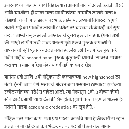
अंबरनाथच्या 'महात्मा गांधी विद्यालया'त आमची नावं नोंदवली, इंग्रजी तीसरी
आणि चवथीला. ही शाळा फक्त चवथीपर्यंतच. पाचवीत जाणारे फक्त ४
विद्यार्थी! चवथी पास झाल्यावर भाऊसाहेब परांजप्यांनी विचारलं, "तुमची
तयारी आहे का पाचवीत जायची? असेल तर चारच्या संख्येवरही वर्ग सुरू
करू." आम्ही कबूल झालो. आम्हालाही दुसरा इलाज नव्हता. (गंमत अशी
की आम्ही लागोपाठची भावंडं असल्यामुळे एकच पुस्तक सगळ्यांनी
वापरायचं! पूर्वी पुस्तकं बदलत नसत हल्लीसारखी! बरं पहिलं पुस्तकही
नवीन नाहीच. second hand पुस्तक कुठुनतरी घ्यायचं. त्यावरच अभ्यास
करायचा.) माझा पहिला नंबर पाचवीतही कायम राहीला.
यानंतर ६वी आणि ७वी मॅट्रिकसाठी कल्याणच्या new highschool ला
गेलो. ट्रेननी जाणं येणं असायचं. अंबरनाथला असताना ठाण्याला झालेल्या
स्कॉलरशीपच्या परीक्षेत पहीला आलो. त्या पैश्यातून ६वी, ७वीच्या फीची
सोय झाली. आधीच्या शाळेत फ़्रीशिप होती. (ह्याचं कारण म्हणजे भाऊसाहेब
परांजपे माझ्या academic credentials वर खूष होते.)
'मॅट्रिक नंतर आता काय' असा प्रश्न पडला. वडलांचे मामा हे कीरवाडीला रहात
असंत. त्यांना वडील जाऊन भेटले. बरोबर मलाही घेऊन गेले. मामांना