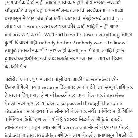
, पण प्रत्येक वेळी नाही. त्याला त्याचं काम होतं. थंडी अफाट. सकाळी
ओव्हरकोट घालून चहा घेऊन स्टेशनवर जायचं. सबवेकरता. ते त्याच्या
घरापासून मैलभर लांब. रोज थंडीत चालायचं. मॅनहॅटनमधे जायचं. job
शोधायचा. resume कसा करायचा वगैरे काही माहिती नाही. आपण
indians काय करतो? We tend to write down everything. त्याला
कुणी विचारत नाही. nobody bothers! nobody wants to know!
त्यामुळे प्रत्येक ठिकाणी 'नन्ना'! काही केल्या job मिळेना. २ महिने झाले.
दुपारचं काहीतरी खायचं. संध्याकाळी जेवणाचा पत्ता नसायचा. दिवस
कसेतरी गेले.
अखेरीस एका ज्यू माणसाला माझी दया आली. Interviewला एके
ठिकाणी गेलो असता resume दिल्यावर एका बाईने 'जा' म्हणून सांगितलं.
तेवढ्यात तिथून पास होणार्या bossने मला आत बोलावलं. interview
घेतला. मला म्हणाला 'I have also passed through the same
situation'. मला हायर केलं सोमवारी बोलावलं. नरोरे कॉर्पोरशन ही शिपिंग
कॉर्पोरशन होती. म्हणाला वर्षाचे $ १०००० मिळतील. मी join झालो.
त्यानंतर त्याच्याकडून पगार आणि permanent नोकरीचं एक पत्र घेतलं.
indiaला पाठवलं. Brooklyn मधे एक जागा घेतली. भावापासून वेगळीकडे