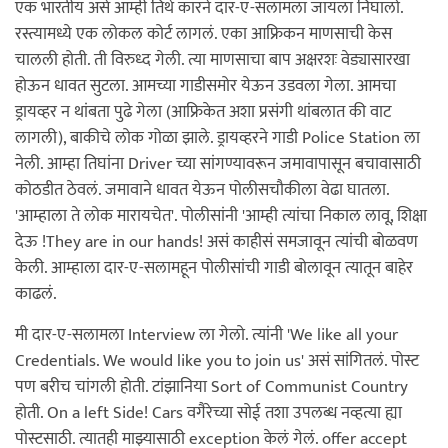
एक भारतीय असे आम्ही तिथे कारने दार-ए-सलामला जायला निघालो.
रस्त्यामध्ये एक लोकल कोर्ट लागलं. एका आफ्रिकन माणसाची केस
चालली होती. ती विरुध्द गेली. त्या माणसाचा बाप अक्षरशः वेड्यासारखा
होऊन धावत सुटला. आमच्या गाडीसमोर येऊन उडवला गेला. आमचा
ड्रायव्हर न थांबता पुढे गेला (आफ्रिकेत अशा प्रसंगी थांबलात की वाट
लागली), बाकीचे लोक गोळा झाले. ड्रायव्हरने गाडी Police Station ला
नेली. आम्हा तिघांना Driver च्या सांगण्यावरून जमावापासून बचावासाठी
कोठडीत ठेवलं. जमावाने धावत येऊन पोलीसचौकीला वेढा घातला.
'आम्हाला ते लोक मारायचेत'. पोलीसांनी 'आम्ही त्यांचा निकाल लावू, शिक्षा
देऊ !They are in our hands! असं काहीसं समजावून त्यांची बोळवण
केली. आम्हाला दार-ए-सलामहून पोलीसांची गाडी बोलावून त्यातून बाहेर
काढलं.
मी दार-ए-सलामला Interview ला गेलो. त्यांनी 'We like all your
Credentials. We would like you to join us' असं सांगितलं. पोस्ट
पण बरीच चांगली होती. टांझानिया Sort of Communist Country
होती. On a left Side! Cars वगैरेच्या सोई तशा उपलब्ध नव्हत्या ह्या
पोस्टसाठी. त्यातही माझ्यासाठी exception केलं गेलं. offer accept