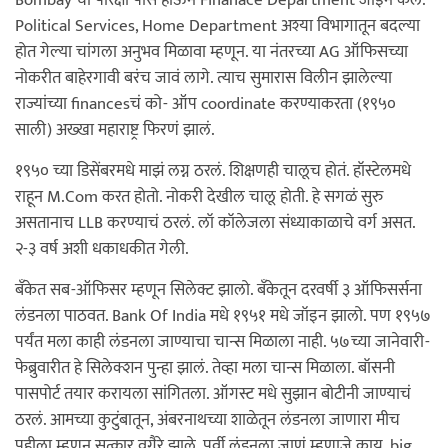
Bombay ची परिक्षा पास होऊन Finanace Department जॉइन केलं.
Political Services, Home Department अश्या विभागातून बदल्या
होत गेल्या चांगला अनुभव मिळावा म्हणून. या नंतरच्या AG ऑफिसच्या
नोकरीत बाहेरगावी बरंच जावं लागे. त्याच सुमारास विलीन झालेल्या
राज्यांच्या financesचं को- ऑप coordinate करण्याकरता (१९५०
साली) अख्खा महाराष्ट्र फिरणं झालं.
१९५० च्या डिसेंबरमधे माझं लग्न ठरलं. शिक्षणही चालूच होतं. हॉस्टेलमधे
राहून M.Com करत होतो. नोकरी देखील चालू होती. हे सगळं सुरु
असतानाच LLB करण्याचं ठरलं. लॉ कॉलेजला संध्याकाळाचे वर्ग असत.
२-३ वर्ष अशी धकाधकीत गेली.
बँकेत सब-ऑफिसर म्हणून सिलेक्ट झालो. बँकेतून दरवर्षी ३ ऑफिसर्सना
लंडनला पाठवत. Bank Of India मधे १९५१ मधे जॉइन झालो. पण १९५७
पर्यंत मला काही लंडनला जाण्याचा चान्स मिळाला नाही. ५७च्या जानेवारी-
फेब्रुवारीत हे सिलेक्शन पुन्हा झालं. तेव्हा मला चान्स मिळाला. बॉसनी
पासपोर्ट तयार करायला सांगितला. ऑगस्ट मधे सुझान बोटीनी जाण्याचं
ठरलं. आमच्या कुटुंबातून, अंबरनाथच्या शाळेतून लंडनला जाणारा मीच
पहीला म्हणून सत्कार वगैरे झाले. पूर्वी लंडनला जाणं म्हणाजे काय, big