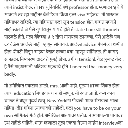
नायजेरीयाच्या वगैरे. माझा एक भाऊ (शरद कारखानीस) अमेरिकेत होता.
त्याने insist केलं. तो NY युनिवर्सिटीमधे professor होता. म्हणाला 'इथे ये
आवडलं तर रहा नाहीतर कॅनेडियन किंवा इतर visa आहेतच'. मी भारतात
महिनाभर राहिलो. त्या महिन्यात मला खूप tension होतं. गम्मत म्हणजे
माझे स्वतःचे जे पैसे युगांडातून यायचे होते ते state bankच्या through
पाठवले होते. मला बॅंकेच्या ४-५ खेपा मारायला लागल्या. पैसे आलेले पण
दर वेळेस 'आलेले नाही' म्हणून सांगायचे. आलेला advice पेपर्सच्या थप्पीत
होता. शेवटी चिडून 'माझ्या देखत एकदा बघा' म्हणून सांगितलं. तो कागद
सापडला. निष्कारण दादर ते मुंबई खेपा. उगीच tension!. वेळ फुकट गेला.
हे पैसे माझ्यासाठी अतिशय महत्वाचे होते. I needed that money very
badly.
मी अमेरिकेत एकटाच आलो. mrs. आली नाही. मुलगा IITला शिकत होता.
त्याचं education बिघडवायचं नाही म्हणून. मी स्वतः जातो. कसं काय
चालतं ते बघून पुढचं ठरवू. New Yorkला पोचलो. भाऊ भेटायला आला.
महिना -दीड महिना त्याच्याकडे राहीलो. मला you have to be on your
own सांगितलं गेलं होतं. अमेरिकेत आल्यावर प्रत्येकाने आपापल्या पायावर
उभं राहीलं पाहिजे. भाऊ म्हणाला तुला एकदा घेऊन जाईन interviewला