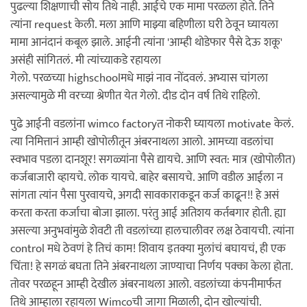
पुढल्या शिक्षणाची सोय तिथे नाही. आईचे एक मामा परळला होते. तिने
त्यांना request केली. मला आणि माझ्या बहिणीला घरी ठेवून घ्यायला
मामा आनंदानं कबूल झाले. आईनी त्यांना 'आम्ही थोडेफार पैसे देऊ शकू'
असंही सांगितलं. मी त्यांच्याकडे रहायला
गेलो. परळच्या highschoolमधे माझं नाव नोंदवलं. अभ्यास चांगला
असल्यामुळे मी वरच्या श्रेणीत येत गेलो. दीड दोन वर्ष तिथे राहिलो.
पुढे आईनी वडलांना wimco factoryत नोकरी घ्यायला motivate केलं.
त्या निमित्तानं आम्ही खोपोलीतून अंबरनाथला आलो. आमच्या वडलांचा
स्वभाव पडला दानशूर! सगळ्यांना पैसे द्यायचे. आणि स्वत: मात्र (खोपोलीत)
कर्जबाजारी व्हायचे. लोक यायचे. बाहेर बसायचे. आणि वडील आईला न
सांगता त्यांन पैसा पुरवायचे, अगदी सावकाराकडून कर्ज काढून!! हे असं
करता करता कर्जाचा बोजा झाला. परंतु आई अतिशय कर्तबगार होती. ह्या
असल्या अनुभवांमुळे शेवटी ती वडलांच्या हालचालीवर लक्ष ठेवायची. त्यांना
control मधे ठेवणं हे तिचं काम! शिवाय इतक्या मुलांचं बघायचं, ही एक
चिंता! हे सगळं बघता तिने अंबरनाथला जाण्याचा निर्णय पक्का केला होता.
तोवर परळहून आम्ही देखील अंबरनाथला आलो. वडलांच्या कंपनीमार्फत
तिथे आम्हाला रहायला Wimcoची जागा मिळाली, दोन खोल्यांची.