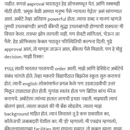
नाहीत. सगळं aaproval भारतातून हेड ऑफसमधून येतं. आणि रक्कमही
मोठी होती. 'अमूक वेळी आमचा मनुष्य पैसे न्यायला येईल' असं सांगण्यात
आलं. अबोटे तेव्हा अतिशय powerful होता. त्याचा शब्द न मानणं म्हणजे
तुमची उचलबांगडी! अगदी बॅंकेची सुद्धा उचलबांगडी होण्याची शक्यता! मी
विचार केला. रात्रभर झोप लागली नाही. पण शेवटी सांगितलं, 'घेऊन जा
पैसे'. हेड ऑफिसला केबल पाठवून परिस्थितिची कल्पना दिली. पुढे
approval आलं, तो माणूस जाऊन आल, बॅंकेला पैसे मिळाले. पण हे मोठ्ठं
decision. माझी रिस्क!
१९६६ साली भारतात परतायची order आली. माझे आणि प्रेसिडेन्ट अबोटेचे
संबंध चांगले होते. तेव्हा मकरारे विद्यापीठात बिझनेस स्कूल सुरु करायचं
होतं. त्यानी english लोकांमार्फत प्रयत्न केले पण उडवाउडवीची उत्तरं
मिळून टाळाटाळ होत होती. युगांडा स्वतंत्र होता पण ब्रिटिश बरंच मॅनेज
करायचे. अबोटेला त्यांच्या हातात जायची इच्छा नव्हती. माझ्याशी त्याचं
बोलणं झालं. त्याला कळलं की मी बॅंक सोडतोय. त्याला माझं
background माहित होतं. त्यानं विचारलं तू हे करु शकशील का,
कॉलेजची जबाबदारी घेशील का. मी 'हो' म्हणालो. मी एवढंच म्हणालो,
बॅंकेतल्यासारख्या facilities मला द्यायला हव्यात. तो कबूल झाला. माझा