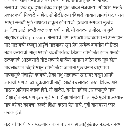
जेवायची सोय कधी असायची कधी नाही. शेती असूनही भाजीपाला
नसायचा. एक दुध दुभतं तेवढं भरपूर होतं. बाकी मेजवान्या, गोडधोड असले
प्रकार कधी मिळाले नाहीत. खोपोलीतल्या 'बिहारी' गावात आमचं घर. घरात
आम्ही सगळी मुलं गोधड्या टाकून झोपायचो. इतक्या सगळ्या मुलांचं
अर्थातच आई एकटी करु शकायची नाही. मी सगळ्यात मोठा. त्यामुळे
माझ्यावर बरंच pressure असायचं. पण सगळ्या जबाबदार्या मी उत्साहानं
पार पाडायचो म्हणून आईचं माझ्यावर खूप प्रेम. प्रत्येक बाबतीत मी तिला
मदत करायचो. माझं मराठी चवथीपर्यंतचं शिक्षण खोपोलीत झालं. अगदी
ठळकपणे आठवणारी गोष्ट म्हणजे शाळेत जाताना वाटेत एक पूल होता.
पावसाळ्यात बिहारीमधून खोपोलीला जाताना पुलावरून वाहणार्या
पाण्यामुळे पंचाईत व्हायची. तेव्हा नथु गड्याच्या खांद्यावर बसून आम्ही
जायचो. पण शाळा चुकवायची नाही. शाळेत बसायला तरट! शिकवणारे
मास्तर अतिशय कडक होते. मी शाळेत, वर्गात पहीला असल्यामुळे मला
शिक्षा होत नसे. पण इतर मुलं मात्र शिक्षा भोगायची. त्यामुळे मुलांचा अभ्यास
मात्र बरोबर व्हायचा. हल्ली शिक्षा करता येत नाही. पूर्वी वातावरण फार
कडक होतं.
मुलांची चवथी पार पडल्यावर काय करायचं हा आईपुढे प्रश्न पडला. कारण