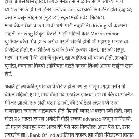
होती. प्रवास छान झाला. तिथले मॅनेजर सोनाळकर आणि त्यांच्या पत्नी
घ्यायला आले होते. गार्डिनर restaurant च्या वरती अपार्टमेंट होतं. हळूहळू
बस्तान बसून मोहनला (मुलाला) स्कूलमध्ये प्रवेश मिळाला.
मला बॅंकेत रोज चालत जावं लागे. गाडी नव्हती नी driving ची कल्पना
नव्हती, driving शिकून घेतलं, माझी पहिली कार Morris minor.
युगांडात बरेच मित्र झाले. बरीच मराठी मंडळी होती. मी महाराष्ट्र मन्डळाचा
प्रेसिडेन्ट होतो. १० शिलिन्ग खर्च केले की ट्रकभर भाजी, मासळी भरपूर.
मटण चांगल्यापैकी. सगळी सुबत्ता. खाण्यापिण्याची चंगळ होती. आजही
युगांडा, कम्पाला विषयी आत्मियता वाटते कारण तिथलं आमचं लाईफ छान
होतं.
अबोटे हा त्यावेळी युगांडाचा प्रेसिडेन्ट होता. १९५९ पासून १९६६ पर्यंत मी
बॅंकेत राहिलो. १९६६ मध्य बॅंका नॅशनलाईज झाल्या. मग मी बॅंकेचा अक्टिंग
मॅनेजर झालो. एक अशी घटना झाली, की अबोटेला लंडनमध्ये एका
माणसाला कामाला पाठवायचं होतं. पैशाची व्यवस्था करुन हवी होती. मला
मोठा प्रश्न पडला कारण अबोटेनी मोठी रक्कम advance म्हणून मागितली.
'तो मनुष्य लंडनहून परत आला की पैसे परत मिळतील, आत्ता पैसे द्या, उत्तर
तबडतोब द्या!'. Bank Of India अतिशय कडक. ह्या गोष्टी मॅनेजरच्या हातात