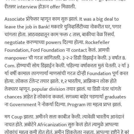
रीतसर interview होऊन offer मिळाली.
Associate प्रोफेसर म्हणून काम सुरु झालं. It was a big deal to
leave the job in Bank! मकरारे युनिव्हर्सिटीच्या नोकरीत घर, पगार
चांगला होता. आठवड्यातून काम फक्त ८ तास, बाकीचा वेळ रिसर्च.
negotiate करण्याच्या powers दिल्या होत्या. Rockefeller
Foundation, Ford Foundation ना contact केलं. आमची
manpower ची गरज सांगितली. ३-२-२ डिग्री डिझाईन केली. ३ वर्षात B.
Com. होण्याची सोय डिझाईन केली. पहिल्या वर्षाकरता मुलं घेतली. २ र्या ३
र्या वर्षी कामाल लागणार्या माणसांची गरज दोन्ही Foundation पूर्ण करत
होत्या. लोकल टॅलेन्ट तयार झाले. १,२ भारतीय, आफ्रिकन लोक होते
लेक्चरर म्हणून. popular division तयार झालं. या डिग्री नंतर चांगले
chances आहेत हे लोकांना कळलं. सगळ्या बाहेर पडणार्या graduates
ना Government ने नोकर्या दिल्या. Program ला महत्व प्राप्त झालं.
मग Coup झाला. अमीनने सत्ता काबीज केली. त्यावेळी भारतीय आनंदानं
नाचत होते. अबोटेने Africanization सुरु केलं होतं त्यामुळे आपल्या
लोकांचं महत्व कमी होत होतं. अमीन शिकलेला नव्हता. आपल्या दृष्टीने हे बरं