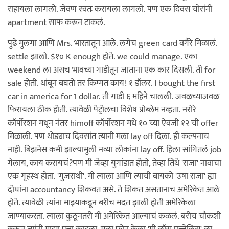
राहायला लागलो. जेवण स्वतः करायला लागलो. पण एक दिवस चोरांनी
apartment साफ करून टाकलं.
पुढे मुलगा आणि Mrs. भारतातून आले. लगेच green card वगैरे मिळालं.
settle झालो. $१० K enough होते. we could manage. एका
weekend ला असच भावच्या गाडीतून जाताना एक कार दिसली. ती for
sale होती. थांबून बघतो तर किम्मत काय! १ डॉलर. I bought the first
car in america for 1 dollar. ती गाडी ६ महिने चालली. जवळच्याजवळ
फिरायला ठीक होती. त्यावेळी पेट्रोलचा विशेष प्रोब्लेम नव्हता. नरोरे
कॉर्पोरशन मधून नंतर himoff कॉर्पोरशन मधे १० च्या ऐवजी १२ ची offer
मिळाली. पण थोड्याच दिवसांत त्यानी मला lay off दिला. ही कल्पनाच
नाही. बिझनेस कमी झाल्यामुली नव्या लोकांना lay off. हिला सांगितलं job
गेलाय, काय करायचं?पण मी जेव्हा युगांडात होतो, तेव्हा तिथे 'राजा' नावाचा
एक गृहस्थ होता. 'गुजराथी'. मी त्याला आणि त्याची बायको 'उषा राजा' ह्या
दोघांना accountancy शिकवत असे. ते शिकत असतानाच अमेरिकेत आले
होते. त्यावेळी त्यांना माझ्याकडून बरीच मदत झाली होती अमेरिकेला
जाण्याकरता. त्याला कुठूनतरी मी अमेरिकेत आल्याचं कळलं. बरीच चौकशी