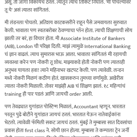
असू. ती जागा विकायचं ठरलं. त्यातून त्यांचं तिकिट निघालं. 'मी पोचल्यावर
तू ये' असं त्याला सांगितलं.
मी लंडनला पोचलो. अतिशय काटकसरीने राहून पैसे जमवायला सुरुवात
केली. भावाला पण स्वतःबरोबर ठेवण्याचा प्लॅन होता. त्याची शिक्षणाची सोय
झाली तर बरं, हा विचार होता. मी Associate Institute of Bankers
(AIB), London ची परिक्षा दिली. माझं त्यामुळे International Banking
चं ज्ञान वाढलं. त्याच सुमारास भाऊ आला. भावाला सांगितलं मी रहायची
व्यवस्था करेन पण नोकरी तू शोध. माझ्याकडे होती नोकरी पण त्यालाही
अनुभव यायला हवा! त्याने महिनाभर खटपट केली. पण त्यावेळी. लन्डन
मध्ये नोकरी मिळणं कठीण होतं. खासकरुन तुमच्या वर्णामुळे. अखेरीस
त्याला नोकरी मिळाली. तोवर माझंही AIB चं शिक्षण झालं. १८ महिन्यांचं
training ही पार पडलं आणि जायची order आली.
पण तेवढ्यात युगांडात पोस्टिन्ग मिळालं, Accountant म्हणून. भारतात
परतून पुढे बोटीने युगांडात जायचं ठरलं. भारतात येऊन नातेवाईकांना
भेटलो. त्यावेळी फॅमिली सकट जायचं ठरलं. मुंबई ते मुम्बासा सात दिवसांचा
प्रवास होता first class ने. सोयी छान होत्या. मुम्बासा ते कम्पाला ट्रेन जर्नी