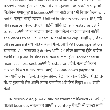
घरखर्च सगळचं होतं. २० दिवसानी राजा म्हणाला, 'कारखानीस भाई तमे
बिजीनेस भणावु छु' !! businessमधे का नाही जात? मी विचार केला 'why
not?'. म्हणून आम्ही ठरवलं. United business services (UBS) मधे
नाव register केलं. तिथल्या बाईंनी सांगितलं. एक restaurant आहे
torrenceमधे, त्याचा मालक वारला. बायकोला चालवणं जमत नाहीये.
she wants to sell it. आवडलं तर deal करून टाकू. आम्ही २-३ दिवस
त्या restaurant मधे जाऊन बसत गेलो. त्याचं २४ hours operation
चालायचं. ८-८ तासाच्या ३ duties आणि २४ लोक कामाला होते. बफीज
कॉफी शॉप हे नाव. business चांगला चालला होता. Toreenceच्न्या
main business sectionमधे हे restaurant होतं. मला लोकेशन
आवडलं. विकत घ्यायचं ठरलं. आम्ही $२०००० down payment
करण्याची offer दिली. ते कबुल झाले. हिला कळवलं 'रेस्टॉरंट ' घेतलं.तर
मी, हा गुजराथी मित्र आणि त्याचा एक मित्र असे तिघं मिळून deal साठी
गेलो.
आमचा 'escrow' बंद होऊन ताब्यात 'restaurant' मिळायचं त्या रात्री १०
वाजता business संपल्यावर आम्ही inventory घेतली. मी एकटा आणि