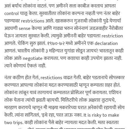
असं बर्याच लोकांना वाटलं. पण अमीनने सत्ता काबीज करताच आपला
control चालू केला. सुरवातीला लोकांना कल्पना नव्हती पण नंतर बाहेर
पडण्यावर restrictions आले. खासकरुन गुजराथी लोकांनी पुढे येणार्या
अडचणी sense केल्या आणि गाड्या भरुन सोनंनाणं जडजवाहीर नैरोबीला
घेऊन जायला सुरवात केली. त्यामुळे अमीननी बाहेर पडायला restriction
आणले. चेकिंग सुरु झालं. १९७०-७२ मध्ये अमीनने एक declaration
आणलं. भारतीय लोकांनी ३ महिन्यात युगांडा सोडून जायचं! भारतातून काही
लोक आले negotiate करायला. पण कशाचा काही उपयोग झाला नाही.
त्याने कोणाचं ऐकलं नाही.
नंतर कठीण होत गेलं, restictions वाढत गेली. बाहेर पडतानाचे सोपस्कार
करण्यात आपल्या लोकांना मदत करण्यासाठी म्हणून कम्पाला शहर होतं.
लोकांना लांबून यावं लागायचं कम्पालात प्रोसिजर पूर्ण करायला. एशियन
लोक येताना त्यांची झडती व्हायची. मिलिटरीचे लोक अक्षरशः लुटायचे,
मारहाण करायचे म्हणून मी माझ्या मकरारेच्या घरात अनेकांची रहायची सोय
केली. त्यांना सांगितलं, 'इथे रहा, परत जाऊ नका. It is risky to make
two trips. काही लोकांना पैसे बाहेर न्यायला मदत केली. मला स्वतःला