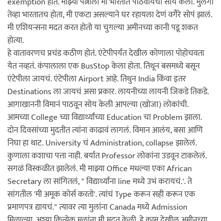
exemption होतं. माझ्या पत्नीला मी भारतात पाठवायची सोय केली. मुलगा
तेव्हा भारतातच होता, मी एकटा असल्याने घर रहायला देणं वगैरे सोपं झालं.
मी एशियन्सना मदत करत होतो या चुगल्या अमीनच्या कानी पडू शकत
होत्या.
हे वातावरणच प्रचंड कठीण होतं. एंटेपीपर्यंत देखील कोणाला पोहोचवता
येत नव्हतं. कंपालाला एक BusStop केला होता. तिथून बसमध्ये बसून
एंटेपीला जायचं. एंटेपीला Airport आहे. तिथुन India किंवा इतर
Destinations ला जायचं असा प्रकार. लायनीच्या लायनी जिकडे तिकडे.
आगाखाननी विमानं पाठवून सोय केली आपल्या (खोजा) लोकांची.
आमच्या College च्या विद्यार्थ्यांच्या Education चा Problem झाला.
दोन दिवसांच्या मुदतीत त्यांना काढावं लागलं. विमान आलंय, बसा आणि
निघा हा थाट. University चं Administration, collapse झालेलं.
कुणाला कशाचा पत्ता नाही. बर्यात Professor लोकांना उडवून टाकलेलं.
सगळं विस्कळीत झालेलं. मी माझ्या Office मधल्या एका African
Secretary ला सांगितलं, " विद्यार्थ्यांना line मध्ये उभं करायचं.'. ते
सांगतील 'मी अमूक कोर्स करतो'. त्यांचं Type करून सही करून एक
प्रमाणपत्र द्यायचं." त्यावर त्या मुलांना Canada मध्ये Admission
मिळाल्या. अश्या कित्येक मुलांना मी मदत केली. हे काम देखील अमीनच्या