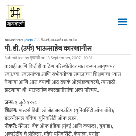
Skip to main content
You are here:
मुख्यपृष्ठ
/
पी. डी. (उर्फ) भाऊसाहेब कारखानीस
पी. डी. (उर्फ) भाऊसाहेब कारखानीस
Submitted by
मृण्मयी
on 13 September, 2007 - 10:31
कशाही आणि कितीही कठिण परिस्थीतीवर मात करून आयुष्यभर
स्वत:च्या, स्वजनांच्या आणि सभोवतीच्या समाजाच्या शिक्षणाचा ध्यास
घेणार्‍या आणि आज वयाची आठ दशकं ओलांडल्यावरही, त्यासाठी
झटणार्‍या श्री. भाऊसाहेब कारखानीसांचा अल्प परिचय..
जन्म:
१ जुलै १९२८
शिक्षण:
मास्टर्स डिग्री, लॉ अँड अकाउंटिंग (युनिवर्सिटी ऑफ बॉंबे);
इंटरनॅशनल बँकिंग, युनिवर्सिटी ऑफ लंडन.
नोकरी:
मॅनेजर: बँक ऑफ इंडिया (मुंबई आणि कंपाला , युगांडा),
अकाउंटींग चे प्रोफ़ेसर, मक्रेरे युनिवर्सिटी, कंपाला, युगांडा