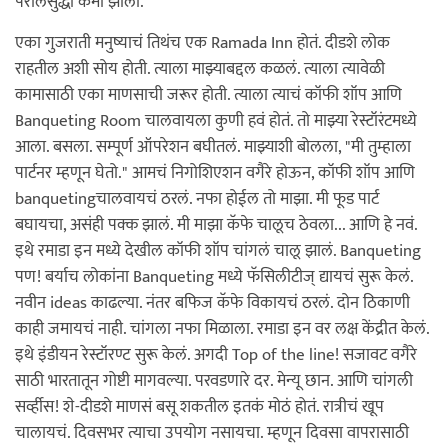
पेरोलसुद्धा कमी झाला.
एका गुजराती मनुष्याचं तिथंच एक Ramada Inn होतं. दीडशे लोक
राहतील अशी सोय होती. त्याला माझ्याबद्दल कळलं. त्याला त्यावेळी
कामासाठी एका माणसाची जरूर होती. त्याला त्याचं कॉफी शॉप आणि
Banqueting Room चालवायला कुणी हवं होतं. तो माझ्या रेस्टॉरंटमध्ये
आला. बसला. सम्पूर्ण ऑपरेशन बघीतलं. माझ्याशी बोलला, "मी तुम्हाला
पार्टनर म्हणून घेतो." आमचं निगोशिएशन वगैरे होऊन, कॉफी शॉप आणि
banquetingचालवायचं ठरलं. नफा होईल तो माझा. मी फूड पार्ट
बघायचा, असंही पक्क झालं. मी माझा कॅफे चालूच ठेवला... आणि हे नवं.
इथे रमाडा इन मध्ये देखील कॉफी शॉप चांगलं चालू झालं. Banqueting
पण! बर्याच लोकांना Banqueting मध्ये फॅसिलीटीज् द्यायचं सुरू केलं.
नवीन ideas काढल्या. नंतर बफिज कॅफे विकायचं ठरलं. दोन ठिकाणी
काही जमायचं नाही. चांगला नफा मिळाला. रमाडा इन वर लक्ष केंद्रीत केलं.
इथे इंडीयन रेस्टॉरण्ट सुरू केलं. अगदी Top of the line! सजावट वगैरे
साठी भारतातून गोष्टी मागवल्या. परवडणारे दर. मेन्यू छान. आणि चांगली
सर्व्हीस! शे-दीडशे माणसं बसू शकतील इतकं मोठं होतं. रात्रीचं खूप
चालायचं. दिवसभर त्याचा उपयोग नसायचा. म्हणून दिवसा वापरासाठी