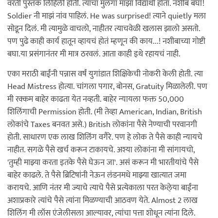
वरती पुस्तकं लिहिली होती. त्याचा मुलगा माझा विद्यार्थी होता. नशीब बघा!
Soldier नी माझं नांव पाहिलं. He was surprised! त्याने quietly मला
सोडून दिलं. मी त्यामुळे वाचलो, नाहीतर त्याचवेळी खलास झालो असतो.
पण पुढे काही कार्य हातून व्हायचं होतं म्हणून की काय...! नशीबाच्या गोष्टी
बघा.या प्रसंगानंतर मी मात्र ठरवलं. आता काही इथे रहायचं नाही.
एका मराठी बाईंनी पन्नास वर्षं युगांडात शिक्षिकेची नोकरी केली होती. त्या
Head Mistress होत्या. चांगला पगार, बोनस, Gratuity मिळालेली. पण
मी रक्कम बाहेर काढता येत नव्हती. बाहेर न्यायला फक्त 50,000
शिलिंगाची Permission होती. (मी तेव्हा American, Indian, British
लोकांचे Taxes बनवत असे.) British लोकांना पैसे नेण्याची परवानगी
होती. साधारण एक लाख शिलिंग वगैरे. पण हे लोक ते पैसे काही न्यायचे
नाहीत. सगळे पैसे खर्च करून टाकायचे. अश्या लोकांना मी सांगायचो,
'तुम्ही माझ्या करता इतके पैसे घेऊन जा'. असं करून मी भारतीयांचे पैसे
बाहेर काढले. ते पैसे ब्रिटिषांनी नेऊन लंडनमधे माझ्या खात्यात जमा
करायचे. आणि नंतर मी ज्याचे त्याचे पैसे प्रत्येकाला परत केले्या बाईंना
अशाप्रकारे त्यांचे पैसे त्यांना मिळण्याची आठवण येते. Almost 2 लाख
शिलिंग मी लॉस एंजेलीसला आल्यावर, त्यांचा पत्ता शोधून त्यांना दिले.