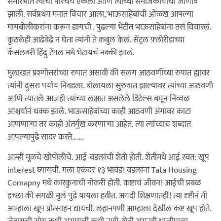
समारंभात त्यांचा परिचय ऐकला आणि त्यांच्या समाजकार्याची जाणीव
झाली. सर्वप्रथम मनात विचार आला,'भाऊसाहेबांची ओळख आपल्या
मायबोलीकरांना करून द्यायची'. पुढल्या भेटीत भाऊसाहेबांना तसं विचारलं.
कुठलेही आढेवेढे न घेता त्यांनी ते कबुल केलं. सेंट्रल फ़्लोरीडाच्या
कॅसलबरी हिंदु टेंपल मधे भेटायचं नक्की झालं.
मुलाखत प्रश्णोत्तरांच्या रुपात असावी की सलग आठवणींच्या रुपात ह्यावर
त्यांनी दुसरा पर्याय निवडला. बोलायला सुरुवात झाल्यावर त्यांच्या आठवणी
आणि त्यातले आजही त्यांच्या लक्षात असलेले डिटेल्स बघून निव्वळ
आश्चर्यानं थक्क झाले. भाऊसाहेबांच्या काही आठवणी अंगावर काटा
आणणार्‍या तर काही अंतर्मुख करणार्‍या आहेत. त्या त्यांच्याच शब्दात
आपल्यापुढे सादर करते…….
आम्ही मूळचे खोपोलीचे. आई-वडलांची शेती होती. शेतीमधे आई स्वत: खूप
interest घ्यायची. मला एकंदर १३ भावंडं! वडलांना Tata Housing
Comapny मधे कारकुनाची नोकरी होती. कष्टाचं जीवन! आईची प्रबळ
इच्छा की सगळी मुलं पुढे यायला हवीत. अगदी शिक्षणातही! त्या दृष्टीनं ती
आम्हाला खूप प्रोत्साहन द्यायची. लहानपणी आम्हाला देखील कष्ट खूप होते.