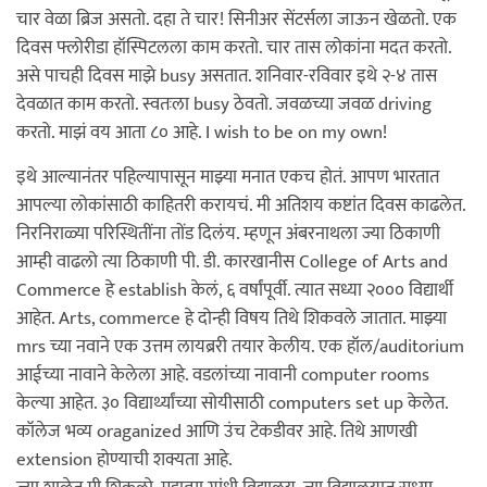
चार वेळा ब्रिज असतो. दहा ते चार! सिनीअर सेंटर्सला जाऊन खेळतो. एक
दिवस फ्लोरीडा हॉस्पिटलला काम करतो. चार तास लोकांना मदत करतो.
असे पाचही दिवस माझे busy असतात. शनिवार-रविवार इथे २-४ तास
देवळात काम करतो. स्वतःला busy ठेवतो. जवळच्या जवळ driving
करतो. माझं वय आता ८० आहे. I wish to be on my own!
इथे आल्यानंतर पहिल्यापासून माझ्या मनात एकच होतं. आपण भारतात
आपल्या लोकांसाठी काहितरी करायचं. मी अतिशय कष्टांत दिवस काढलेत.
निरनिराळ्या परिस्थितींना तोंड दिलंय. म्हणून अंबरनाथला ज्या ठिकाणी
आम्ही वाढलो त्या ठिकाणी पी. डी. कारखानीस College of Arts and
Commerce हे establish केलं, ६ वर्षांपूर्वी. त्यात सध्या २००० विद्यार्थी
आहेत. Arts, commerce हे दोन्ही विषय तिथे शिकवले जातात. माझ्या
mrs च्या नवाने एक उत्तम लायब्ररी तयार केलीय. एक हॉल/auditorium
आईच्या नावाने केलेला आहे. वडलांच्या नावानी computer rooms
केल्या आहेत. ३० विद्यार्थ्यांच्या सोयीसाठी computers set up केलेत.
कॉलेज भव्य oraganized आणि उंच टेकडीवर आहे. तिथे आणखी
extension होण्याची शक्यता आहे.