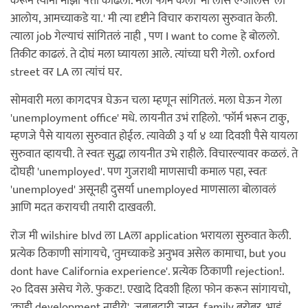
करून त्यांनी माझा पत्ता काढला. मला फोन केला 'मी लॉस एन्जेलिस' ला
आलोय, आमच्याकडे या.' मी त्या दृष्टीने विचार करायला सुरुवात केली.
त्याला job गेल्याचं सांगितलं नाही , पण I want to come हे बोललो.
तिकीट काढलं. ते दोघं मला घ्यायला आले. त्यांच्या घरी गेलो. oxford
street वर LA ला त्यांचं घर.
सोमवारी मला कागदपत्र घेऊन चला म्हणून सांगितलं. मला घेऊन गेला
'unemployment office' मधे. लायनीत उभं राहिलो. 'फॉर्म भरून टाकु,
म्हणजे पैसे यायला सुरुवात होईल. त्यावेळी ३ र्या ४ थ्या दिवशी पैसे यायला
सुरुवात व्हायची. ते स्वतः सुद्धा लायनीत उभे राहीले. विचारल्यावर कळलं. ते
दोघही 'unemployed'. पण गुजराथी माणसाची कमाल पहा, स्वतः
'unemployed' असूनही दुसर्या unemployed माणसाला बोलावलं
आणि मदत करायची तयारी दाखवली.
रोज मी wilshire blvd ला LAला application भरायला सुरुवात केली.
प्रत्येक ठिकाणी सांगायचे, 'तुमच्याकडे अनुभव असेल कामाचा, but you
dont have California experience'. प्रत्येक ठिकाणी rejection!.
२० दिवस असेच गेले. फुकट!. एखादे दिवशी हिला फोन करून सांगायचो,
'काही development नाहीये'. जबाबदारी जास्त. family बरोबर. भाडं,