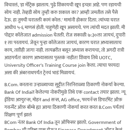
विचारलं, 'हा मॅट्रिक झालाय. पुढे शिकायची खूप इच्छा आहे. पण रहायची
सोय नाही. तेव्हडी सोय तुम्ही करु शकाल का? आम्ही जमतील तसे पैसे
देऊ. हा तुमची घरातली कामं करेल.' मामांनी होकार दिला. त्यांच्या घरात
आधीच ५-६ माणसं होती. पाहुणेही खूप असायचे. पण त्यांची मदत झाली. मी
पोद्दार कॉलेजात admission घेतली. रोज सकाळी ७:३०ला जायचं, दुपारी
१ ला परतायचं. जेवून पुन्हा कॉलेजला जायचं, कारण घरात अभ्यासालाच
काय, तशीही जागा नाही. लायब्ररीत बसून अभ्यास करायचा, तो अगदी रात्री
आठपर्यंत! कारण आभ्यासाला पुस्तकं नाहीत! शिवाय तिथे UOTC,
University Officer's Training Course join केला. त्याचा फायदा
असा की अंबरनाथपर्यंत ट्रेनचं भाडं मिळायचं.
B.Com. करताना उन्हाळ्याच्या सुट्टीत निरनिराळ्या ठिकाणी नोकर्या केल्या.
Bank Of Indiaत केलेल्या नोकरीमुळे तिथे एक contact तयार झाला. न्यू
ईंडिया अश्युरन्स, मोहन and सन्स, AG office, फायनॅन्स डिपार्टमेंट ऑफ़
गवर्न्मेंट ऑफ़ बॉम्बे ह्या अश्या ठिकाणी नोकर्या करत करत B.Com पर्यंतचं
शिक्षण पूर्ण झालं
BCom नंतर Bank Of India तून ऑफिसर झालो. Govermment of