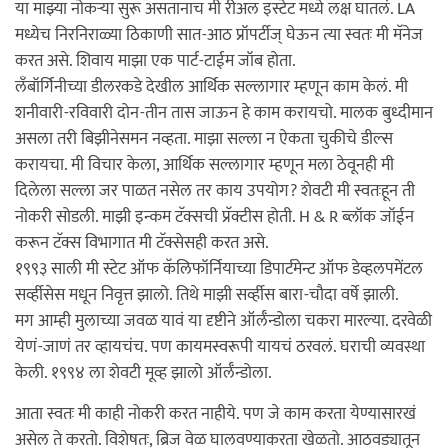
या माझ्या नोकर्‍या सुरू असतानाच मी रीअल इस्टेट मध्ये लक्ष घातलं. LA
मध्येच निरनिराळ्या ठिकाणी सात-आठ प्रॉपर्टीज् घेऊन त्या स्वतः मी मॅनेज
करत असे. शिवाय माझा एक पार्ट-टाईम जॉब होता.
लँबॉर्गिनीच्या डीलरकडे देखील आर्थिक सल्लागार म्हणून काम केलं. मी
शनीवारी-रविवारी दोन-तीन तास जाऊन हे काम करायचो. मालक बुध्दीमान
असला तरी बिझीनेसमन नव्हता. माझा सल्ला न ऐकता चुकीचे डील्स
करायचा. मी विचार केला, आर्थिक सल्लागार म्हणून मला ठेवूनही मी
दिलेला सल्ला जर पाळत नसेल तर काय उपयोग? शेवटी मी स्वतःहून ती
नोकरी सोडली. माझी इन्कम टॅक्सची प्रॅक्टीस होती. H & R ब्लॉक जॉईन
करून टॅक्स विभागात मी टॅक्सेसही करत असे.
१९९३ साली मी स्टेट ऑफ कॅलिफॉर्नियाच्या डिपार्टमेन्ट ऑफ डेव्हलपमेंटल
सर्व्हीसेस मधून निवृत्त झालो. तिथे माझी सर्व्हीस बारा-चौदा वर्षे झाली.
मग आम्ही मुलाच्या जवळ यावं या दृष्टीने ऑर्लँन्डोला चकरा मारल्या. दरवेळी
येणं-जाणं तर व्हायचंच. पण कायमस्वरूपी यायचं ठरवलं. घराची व्यवस्था
केली. १९९४ ला शेवटी मूव्ह झालो ऑर्लँन्डोला.
आता स्वतः मी काही नोकरी करत नाहीये. पण जे काम करता येण्यासारखं
असेल ते करतो. विशेषतः, ब्रिज वेळ घालवण्याकरता खेळतो. आठवड्यातून