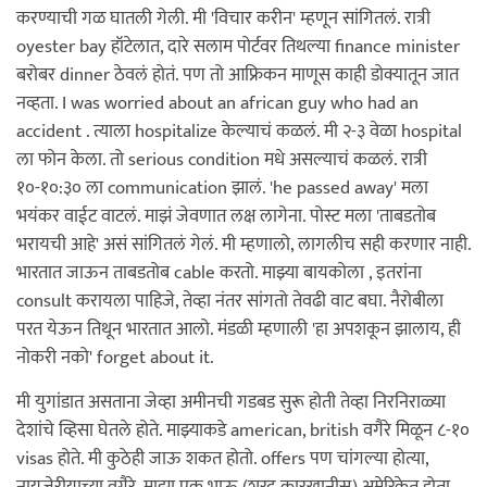
करण्याची गळ घातली गेली. मी 'विचार करीन' म्हणून सांगितलं. रात्री
oyester bay हॉटेलात, दारे सलाम पोर्टवर तिथल्या finance minister
बरोबर dinner ठेवलं होतं. पण तो आफ्रिकन माणूस काही डोक्यातून जात
नव्हता. I was worried about an african guy who had an
accident . त्याला hospitalize केल्याचं कळलं. मी २-३ वेळा hospital
ला फोन केला. तो serious condition मधे असल्याचं कळलं. रात्री
१०-१०:३० ला communication झालं. 'he passed away' मला
भयंकर वाईट वाटलं. माझं जेवणात लक्ष लागेना. पोस्ट मला 'ताबडतोब
भरायची आहे' असं सांगितलं गेलं. मी म्हणालो, लागलीच सही करणार नाही.
भारतात जाऊन ताबडतोब cable करतो. माझ्या बायकोला , इतरांना
consult करायला पाहिजे, तेव्हा नंतर सांगतो तेवढी वाट बघा. नैरोबीला
परत येऊन तिथून भारतात आलो. मंडळी म्हणाली 'हा अपशकून झालाय, ही
नोकरी नको' forget about it.
मी युगांडात असताना जेव्हा अमीनची गडबड सुरू होती तेव्हा निरनिराळ्या
देशांचे व्हिसा घेतले होते. माझ्याकडे american, british वगैरे मिळून ८-१०
visas होते. मी कुठेही जाऊ शकत होतो. offers पण चांगल्या होत्या,