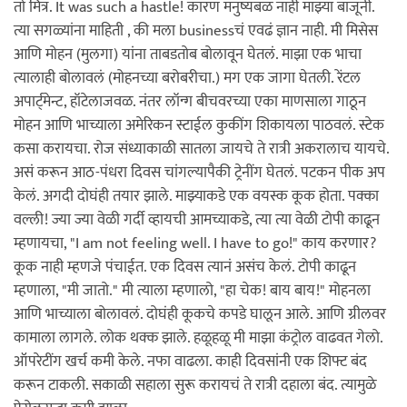
तो मित्र. It was such a hastle! कारण मनुष्यबळ नाही माझ्या बाजूनी.
त्या सगळ्यांना माहिती , की मला businessचं एवढं ज्ञान नाही. मी मिसेस
आणि मोहन (मुलगा) यांना ताबडतोब बोलावून घेतलं. माझा एक भाचा
त्यालाही बोलावलं (मोहनच्या बरोबरीचा.) मग एक जागा घेतली. रेंटल
अपार्ट्मेन्ट, हॉटेलाजवळ. नंतर लॉन्ग बीचवरच्या एका माणसाला गाठून
मोहन आणि भाच्याला अमेरिकन स्टाईल कुकींग शिकायला पाठवलं. स्टेक
कसा करायचा. रोज संध्याकाळी सातला जायचे ते रात्री अकरालाच यायचे.
असं करून आठ-पंधरा दिवस चांगल्यापैकी ट्रेनींग घेतलं. पटकन पीक अप
केलं. अगदी दोघंही तयार झाले. माझ्याकडे एक वयस्क कूक होता. पक्का
वल्ली! ज्या ज्या वेळी गर्दी व्हायची आमच्याकडे, त्या त्या वेळी टोपी काढून
म्हणायचा, "I am not feeling well. I have to go!" काय करणार?
कूक नाही म्हणजे पंचाईत. एक दिवस त्यानं असंच केलं. टोपी काढून
म्हणाला, "मी जातो." मी त्याला म्हणालो, "हा चेक! बाय बाय!" मोहनला
आणि भाच्याला बोलावलं. दोघंही कूकचे कपडे घालून आले. आणि ग्रीलवर
कामाला लागले. लोक थक्क झाले. हळूहळू मी माझा कंट्रोल वाढवत गेलो.
ऑपरेटींग खर्च कमी केले. नफा वाढला. काही दिवसांनी एक शिफ्ट बंद
करून टाकली. सकाळी सहाला सुरू करायचं ते रात्री दहाला बंद. त्यामुळे