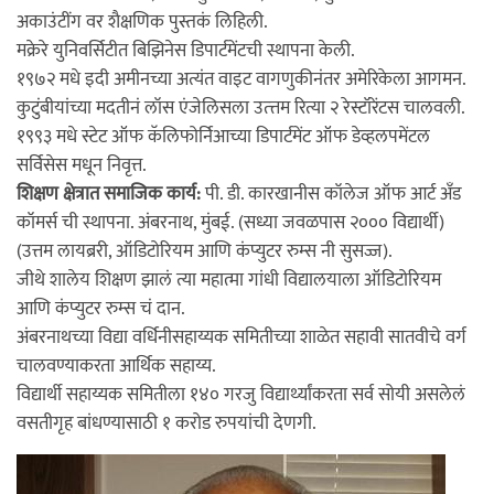
अकाउंटींग वर शैक्षणिक पुस्तकं लिहिली.
मक्रेरे युनिवर्सिटीत बिझिनेस डिपार्टमेंटची स्थापना केली.
१९७२ मधे इदी अमीनच्या अत्यंत वाइट वागणुकीनंतर अमेरिकेला आगमन.
कुटुंबीयांच्या मदतीनं लॉस एंजेलिसला उत्त्तम रित्या २ रेस्टॉरेंटस चालवली.
१९९३ मधे स्टेट ऑफ कॅलिफोर्निआच्या डिपार्टमेंट ऑफ डेव्हलपमेंटल
सर्विसेस मधून निवृत्त.
शिक्षण क्षेत्रात समाजिक कार्य:
पी. डी. कारखानीस कॉलेज ऑफ आर्ट अँड
कॉमर्स ची स्थापना. अंबरनाथ, मुंबई. (सध्या जवळपास २००० विद्यार्थी)
(उत्तम लायब्ररी, ऑडिटोरियम आणि कंप्युटर रुम्स नी सुसज्ज).
जीथे शालेय शिक्षण झालं त्या महात्मा गांधी विद्यालयाला ऑडिटोरियम
आणि कंप्युटर रुम्स चं दान.
अंबरनाथच्या विद्या वर्धिनीसहाय्यक समितीच्या शाळेत सहावी सातवीचे वर्ग
चालवण्याकरता आर्थिक सहाय्य.
विद्यार्थी सहाय्यक समितीला १४० गरजु विद्यार्थ्यांकरता सर्व सोयी असलेलं
वसतीगृह बांधण्यासाठी १ करोड रुपयांची देणगी.