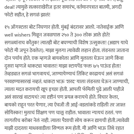
deal! त्यामुळे सत्काराखेरीज इतर समारंभ, वर्तमानपत्रात बातमी, अगदी
फोटो सहीत, हे सगळं झालं!
१५ ऑगस्टला बोट निघणार होती. मुंबई बंदरावर आलो. नातेवाईक आणि
well wishers मिळून जवळपास २५० ते ३०० लोक आले होते!
सगळ्यांनाच कौतुक! त्यातही बोट बघण्याची विशेष उत्सुकता! (अद्याप याचे
फोटो मी जपून ठेवलेत). माझा मुलगा त्यावेळी लहान होता. लंडनला जाताना
दोन पर्याय होते. एक म्हणजे बायकोला आणि मुलाला घेऊन जाणे किंवा
दुसरा म्हणजे धाकट्या भावाला! माझा स्टायपेंड फक्त ७५ पाऊंड होता!
तेव्हड्यात सगळं भागवायचं, जाण्यायेण्याचं तिकिट काढायचं असं सगळं
परवडण्यासारखं नव्हतं. धाकटा भाऊ 'शरद' याला लंडनला घेऊन जाण्याची,
त्याला मदत करायची खूप इच्छा होती. आपली फॅमिली पुढे आली पाहीजे
असं सारखं वाटायचं! त्या दृष्टीनं पण प्रयत्न करायचे होते. विचार केला,
बायको राहून परत येणार, त्या ऐवजी ती आई-वडलांकडे राहिली तर जास्त
सोयिस्कर! मुलाचं शिक्षण पण चालू राहील. भावाला न्यायचं ठरलं. पण
लागलीच बरोबर नेलं नाही. त्याला पैशाची सोय करून द्यायची होती.त्यावेळी
माझी दादरला माधववाडीला सिन्गल रूम होती. मी आणि भाऊ तिथे रहात