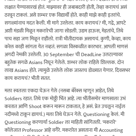
लक्षात येण्यासारखं होतं. माझ्यावर ही जबाबदारी होती, तेव्हा करायचं असं
ठरवून टाकलं. असे शम्भर एक विद्यार्थी होते. काही माझे काही इतरांचे.
सगळ्यांनाच मदत केली. मी मागे उरलेला. काय करायचं? मी, गद्रे, आपटे
अशी मंडळी मिळून मकरारेची जागा सोडली. उद्यम हाऊस, मेहतांचे, तिथे
पाच सहा जण मिळून राहीलो. रात्री भीतीदायक असायचं. कुणी, केव्हा, काय
करेल काही सांगता येत नव्हतं. सगळा विस्कळीत कारभार. आपली माणसं
अगदी नेमकी उरलेली. 30 September ची DeadLine उलटल्यावर
बहुतेक सगळे Asians निघून गेलेले. शम्भर लोक राहिले शिल्लक. दोन
लाख Asians होते. त्यामुळे उरलेले लोक जास्तच डोळ्यात येणार. दिवसभर
काय करायचं? भीती सतत.
मला स्वतःला एकदा घेऊन गेले (नसबा बॅरॅक्स म्हणून आहेत, तिथे
Soldiers रहात. तिथे एक मोठ्ठी भिंत आहे. त्या भींतीसमोर माणसाला उभं
करतात आणि Shoot करून मारून टाकतात, हे असं. प्रेत उचलून नाईल
नदीमध्ये टाकून द्यायचं.) मला तिथे घेऊन गेले. Questioning केलं. मी
Questioning करणार्या Soldier ला माहिती सांगितली. 'मकरारे'
कॉलेजात Professor आहे वगैरे. मकरारेत असताना मी Accounting