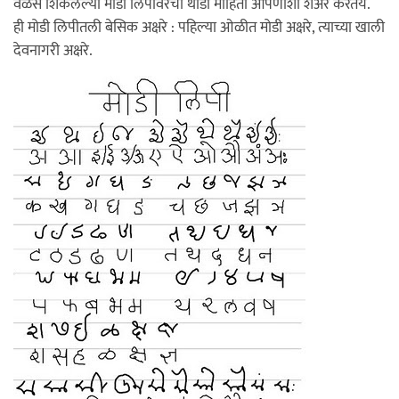
वेळेस शिकलेल्या मोडी लिपीवरची थोडी माहिती आपणाशी शेअर करतेय.
ही मोडी लिपीतली बेसिक अक्षरे : पहिल्या ओळीत मोडी अक्षरे, त्याच्या खाली
देवनागरी अक्षरे.