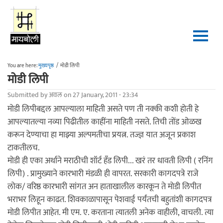
Skip to main content
You are here:
मुख्यपृष्ठ
/
मोडी लिपी
मोडी लिपी
Submitted by
अवल
on 27 January, 2011 - 23:34
मोडी लिपीबद्दल आपल्याला माहिती असते पण ती नक्की कशी होती हे
आपल्यातल्या नव्या पिढीतील काहींना माहिती नसते. तिची तोंड ओळख
करून देण्याचा हा माझ्या अल्पमतीचा प्रयत्न. तज्ज्ञ यात अजून प्रकाश
टाकतीलच.
मोडी ही एका अर्थाने मराठीची शॉर्ट हँड लिपी... खरं तर धावती लिपी ( रनिंग
लिपी) . प्रामुख्याने कारभारी मंडळी ही वापरत. सरकारी कागदपत्रे राजे
लोक/ वरिष्ठ कारभारी सांगत अन हाताखालील कारकून ते मोडी लिपीत
भराभर लिहून काढत. शिवकाळापासून पेशवाई पर्यंतची बहुतांशी कागदपत्र
मोडी लिपीत आहेत. मी एम. ए. करताना त्यातली अनेक वाहीली, वाचली. त्या