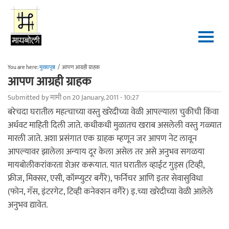
Skip to main content
You are here:
मुख्यपृष्ठ
/
आपण आग्रही ग्राहक
आपण आग्रही ग्राहक
Submitted by
मामी
on 20 January, 2011 - 10:27
बरेचदा घरातील महत्चाच्या वस्तु खरेदीच्या वेळी आपल्याला चुकीची किंवा
अर्धवट माहिती दिली जाते. कधीकधी मुळातच खराब असलेली वस्तु गळ्यात
मारली जाते. अशा प्रसंगात एक ग्राहक म्हणून जर आपण नेट लावून
आपल्यावर झालेला अन्याय दूर केला असेल तर असे अनुभव सगळया
मायबोलीकरांकरता शेअर करूयात. यात घरातील व्हाईट गुड्स (टिव्ही,
फ्रीज, मिक्सर, एसी, कॉम्प्युटर बगैरे), फर्निचर आणि इतर सेवासुविधा
(फोन, गॅस, इंटरगेट, टिव्ही कनेक्शन वगैरे) इ.च्या खरेदीच्या वेळी आलेले
अनुभव द्यावेत.