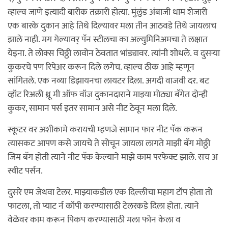
व्हाल्व जाणे इत्यादी बारीक तक्रारी होत्या. मुंलुंड अंबाजी धाम शेजारी
एक बारके दुकान आहे तिथे दिल्यावर मला तीन आठवडे तिथे जायलाच
झाले नाही. मग गेल्यावर् पॅन स्टीलचा का अल्युमिनिअमचा ते लक्षात
येइना. ते लोक्स चिठ्ठी लावोन ठेवतात भांड्यावर. त्यांनी शोधले. व दुसर्‍या
कुकरचे पण रिपेअर करून दिले लगेच. व्हाल्व ठीक आहे म्हणून
सांगितले. एक नव्या डिझायनचा लायटर दिला. अगदी वाजवी दर. बट
व्हॉट रिअली थ्रू मी ऑफ वॉज दुकानदाराने माझ्या मोठ्या बॅगेत दोन्ही
कुकर, सामान पर्स इतर सामान असे नीट ठेवून मला दिले.
स्कूटर वर अशीकामे करायची म्हणजे सामान फार नीट पॅक करून
त्यासकट आपण कसे जायचे ते सोचून जायला लागते माझी बॅग मोठ्ठी
जिम बॅग होती त्याने नीट पॅक केल्याने माझे काम परफेक्ट झाले. सच अ
स्वीट पर्सन.
दुसरे एम जेथवा टेलर. माझ्याकडील एक दिल्लीचा महाग टॉप होता तो
फाटला, तो प्याट र्न कॉपी करण्यासाठी टेलरकडे दिला होता. त्याने
वेळेवर काम करून पिकप करण्यासाठी मला फोन केला व