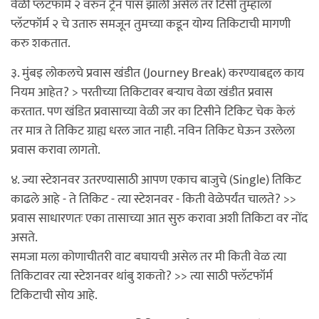
वेळी प्लॅटफॉर्म २ वरुन ट्रेन पास झाली असेल तर टिसी तुम्हाला
प्लॅटफॉर्म २ चे उतारु समजून तुमच्या कडून योग्य तिकिटाची मागणी
करु शकतात.
३. मुंबइ लोकलचे प्रवास खंडीत (Journey Break) करण्याबद्दल काय
नियम आहेत? > परतीच्या तिकिटावर बर्‍याच वेळा खंडीत प्रवास
करतात. पण खंडित प्रवासाच्या वेळी जर का टिसीने टिकिट चेक केलं
तर मात्र ते तिकिट ग्राह्य धरल जात नाही. नविन तिकिट घेऊन उरलेला
प्रवास करावा लागतो.
४. ज्या स्टेशनवर उतरण्यासाठी आपण एकाच बाजुचे (Single) तिकिट
काढले आहे - ते तिकिट - त्या स्टेशनवर - किती वेळेपर्यंत चालते? >>
प्रवास साधारणतः एका तासाच्या आत सुरु करावा अशी तिकिटा वर नोंद
असते.
समजा मला कोणाचीतरी वाट बघायची असेल तर मी किती वेळ त्या
तिकिटावर त्या स्टेशनवर थांबु शकतो? >> त्या साठी फ्लॅटफॉर्म
टिकिटाची सोय आहे.