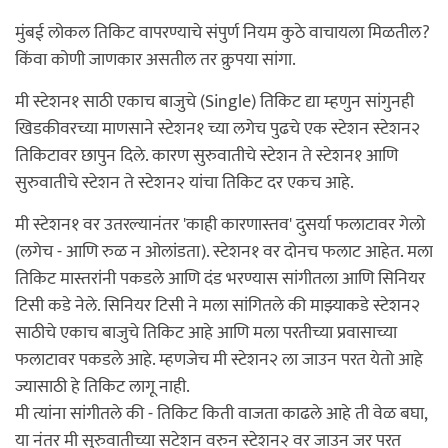
मुंबई लोकल तिकिट वापरण्याचे संपुर्ण नियम कुठे वाचायला मिळतील?
किंवा कोणी जाणकार असतील तर क्रुपया सांगा.
मी स्टेशन१ साठी एकाच बाजुचे (Single) तिकिट द्या म्हणुन सांगुनही
खिडकीवरच्या माणसाने स्टेशन१ च्या लगेच पुढचे एक स्टेशन स्टेशन२
तिकिटावर छापुन दिले. कारण सुरुवातीचे स्टेशन ते स्टेशन१ आणि
सुरुवातीचे स्टेशन ते स्टेशन२ यांचा तिकिट दर एकच आहे.
मी स्टेशन१ वर उतरल्यानंतर 'काही कारणास्तव' दुसर्या फलाटावर गेलो
(लगेच - आणि रुळ न ओलांडता). स्टेशन१ वर दोनच फलाट आहेत. मला
तिकिट मास्तरांनी पकडले आणि दंड भरण्यास सांगीतला आणि सिनियर
टिसी कडे नेले. सिनियर टिसी ने मला सांगितले की माझ्याकडे स्टेशन२
साठीचे एकाच बाजुचे तिकिट आहे आणि मला परतीच्या प्रवासाच्या
फलाटावर पकडले आहे. म्हणजेच मी स्टेशन२ ला जाउन परत येतो आहे
ज्यासाठी हे तिकिट लागू नाही.
मी त्यांना सांगीतले की - तिकिट किती वाजता काढले आहे ती वेळ बघा,
या नंतर मी सुरुवातीच्या सटेशन वरुन स्टेशन२ वर जाउन जर परत