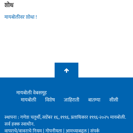
शोध
मायबोलीवर शोधा !
मायबोली वेबसमूह
मायबोली
विशेष
जाहिराती
बातम्या
सीसी
स्थापना : गणेश चतुर्थी, सप्टेंबर १६, १९९६. प्रताधिकार १९९६-२०२५ मायबोली.
सर्व हक्क स्वाधीन.
वापराचे/वावराचे नियम
|
गोपनीयता
|
आमच्याबद्दल
|
संपर्क