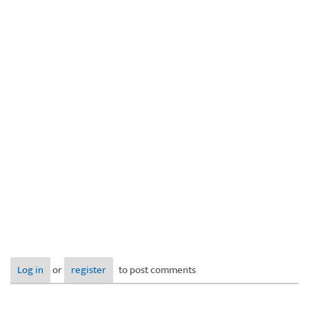
Log in
or
register
to post comments