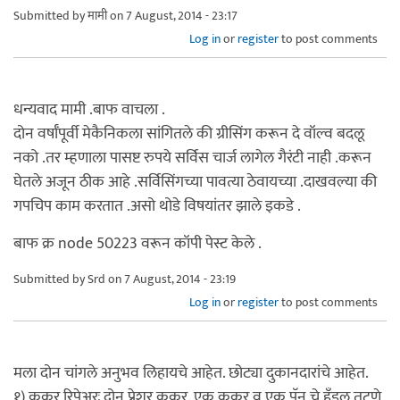
Submitted by
मामी
on 7 August, 2014 - 23:17
Log in
or
register
to post comments
धन्यवाद मामी .बाफ वाचला .
दोन वर्षाँपूर्वी मेकैनिकला सांगितले की ग्रीसिंग करून दे वॉल्व बदलू
नको .तर म्हणाला पासष्ट रुपये सर्विस चार्ज लागेल गैरंटी नाही .करून
घेतले अजून ठीक आहे .सर्विसिंगच्या पावत्या ठेवायच्या .दाखवल्या की
गपचिप काम करतात .असो थोडे विषयांतर झाले इकडे .
बाफ क्र node 50223 वरून कॉपी पेस्ट केले .
Submitted by
Srd
on 7 August, 2014 - 23:19
Log in
or
register
to post comments
मला दोन चांगले अनुभव लिहायचे आहेत. छोट्या दुकानदारांचे आहेत.
१) कुकर रिपेअरः दोन प्रेशर कुकर. एक कुकर व एक पॅन चे हॅंडल तुट्णे