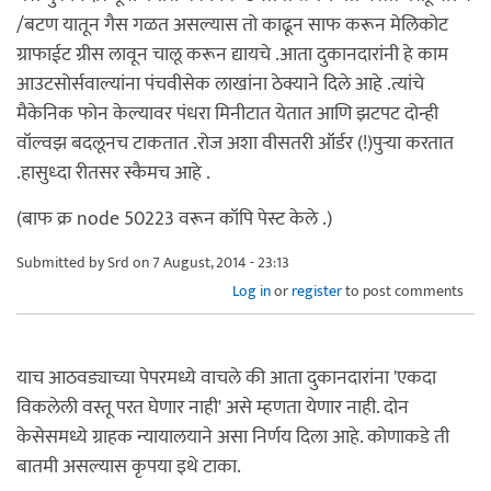
/बटण यातून गैस गळत असल्यास तो काढून साफ करून मेलिकोट
ग्राफाईट ग्रीस लावून चालू करून द्यायचे .आता दुकानदारांनी हे काम
आउटसोर्सवाल्यांना पंचवीसेक लाखांना ठेक्याने दिले आहे .त्यांचे
मैकेनिक फोन केल्यावर पंधरा मिनीटात येतात आणि झटपट दोन्ही
वॉल्वझ बदलूनच टाकतात .रोज अशा वीसतरी ऑर्डर (!)पुऱ्या करतात
.हासुध्दा रीतसर स्कैमच आहे .
(बाफ क्र node 50223 वरून कॉपि पेस्ट केले .)
Submitted by
Srd
on 7 August, 2014 - 23:13
Log in
or
register
to post comments
याच आठवड्याच्या पेपरमध्ये वाचले की आता दुकानदारांना 'एकदा
विकलेली वस्तू परत घेणार नाही' असे म्हणता येणार नाही. दोन
केसेसमध्ये ग्राहक न्यायालयाने असा निर्णय दिला आहे. कोणाकडे ती
बातमी असल्यास कृपया इथे टाका.