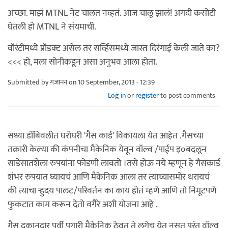
अच्छा. माझं MTNL नेट चालत नव्हतं. आज चालू झालं! अगदी कसोटी
घेतली हो MTNL ने संयमाची.
वॉरंटीमध्ये प्रॉडक्ट असेल तर सर्व्हिसमध्ये जास्त दिरंगाई केली जाते का?
<<< हो, मला सोनीकडून असा अनुभव आला होता.
Submitted by
गजानन
on 10 September, 2013 - 12:39
Log in
or
register
to post comments
सध्या डोंबिवलीत घरोघरी 'गैस कार्ड' विकायला येत आहेत .गैसच्या
तक्रारी केल्या की कंपनीचा मैकेनिक येवून वॉल्व /पाईप इ०बदलून
साडेसातशेला रुपयांना फोडणी लावतो ।तसे होऊ नये म्हणून हे गैसकार्ड
शंभर रुपयात घ्यायचं आणि मैकेनिक आला तर त्याच्यासमोर धरायचं
की त्याचा ऱ्हुदय पालट/परिवर्तन का काय होतं म्हणे आणि तो निमूटपणे
फुकटात काम करून देतो वगैरे अशी योजना आहे .
गैस दुकानदार पूर्वी पगारी मैकेनिक ठेवत ते लगेच येत नसत परंतू वॉल्व