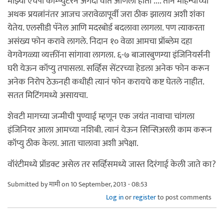
माझ्या एचपी कॉम्प्युटरनं अगदी वात आणला होता .... तीन महिन्यांच्या
अथक प्रयत्नांनंतर आजच जरावेळापूर्वी जरा ठीक झालाय अशी शंका
येतेय. एलसीडी पॅनेल आणि मदरबोर्ड बदलावा लागला. पण त्याकरता
असंख्य फोन करावे लागले. निदान १० वेळा आमचा प्रॉब्लेम दहा
वेगवेगळ्या व्यक्तींना सांगावा लागला. ६-७ बाजारबुणग्या इंजिनियर्सनी
घरी येऊन कॉप्यु तपासला. सर्व्हिस सेंटरच्या हेडला अनेक फोन करून
अनेक निरोप ठेऊनही कधीही त्यानं फोन करायचे कष्ट घेतले नाहीत.
सतत मिटिंगमध्ये असायचा.
शेवटी मागच्या जन्मीची पुण्याई म्हणून एक जयंत नावाचा चांगला
इंजिनियर आला आमच्या नशिबी. त्यानं येऊन सिन्सिअरली काम करून
कॉप्यु ठीक केला. आता चालावा अशी अपेक्षा.
वॉरंटीमध्ये प्रॉडक्ट असेल तर सर्व्हिसमध्ये जास्त दिरंगाई केली जाते का?
Submitted by
मामी
on 10 September, 2013 - 08:53
Log in
or
register
to post comments