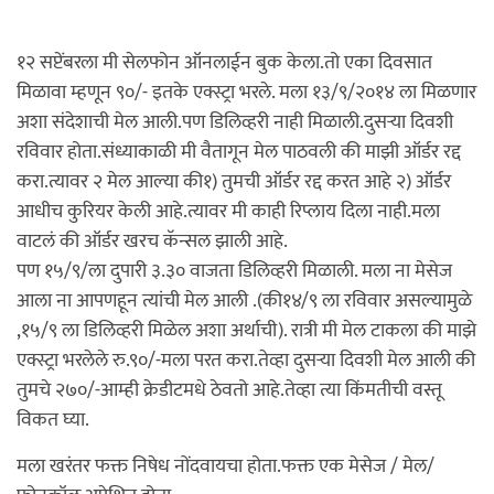
१२ सप्टेंबरला मी सेलफोन ऑनलाईन बुक केला.तो एका दिवसात
मिळावा म्हणून ९०/- इतके एक्स्ट्रा भरले. मला १३/९/२०१४ ला मिळणार
अशा संदेशाची मेल आली.पण डिलिव्हरी नाही मिळाली.दुसर्‍या दिवशी
रविवार होता.संध्याकाळी मी वैतागून मेल पाठवली की माझी ऑर्डर रद्द
करा.त्यावर २ मेल आल्या की१) तुमची ऑर्डर रद्द करत आहे २) ऑर्डर
आधीच कुरियर केली आहे.त्यावर मी काही रिप्लाय दिला नाही.मला
वाटलं की ऑर्डर खरच कॅन्सल झाली आहे.
पण १५/९/ला दुपारी ३.३० वाजता डिलिव्हरी मिळाली. मला ना मेसेज
आला ना आपणहून त्यांची मेल आली .(की१४/९ ला रविवार असल्यामुळे
,१५/९ ला डिलिव्हरी मिळेल अशा अर्थाची). रात्री मी मेल टाकला की माझे
एक्स्ट्रा भरलेले रु.९०/-मला परत करा.तेव्हा दुसर्‍या दिवशी मेल आली की
तुमचे २७०/-आम्ही क्रेडीटमधे ठेवतो आहे.तेव्हा त्या किंमतीची वस्तू
विकत घ्या.
मला खरंतर फक्त निषेध नोंदवायचा होता.फक्त एक मेसेज / मेल/