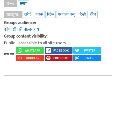
समाज
विषय:
खरेदी
ग्राहक
रिटेल
घरातल्या वस्तु
टिव्ही
फ्रीज
शब्दखुणा:
Groups audience:
कोणाशी तरी बोलायचंय
Group content visibility:
Public - accessible to all site users
WHATSAPP
FACEBOOK
TWITTER
शेअर करा
GOOGLE+
PINTEREST
EMAIL