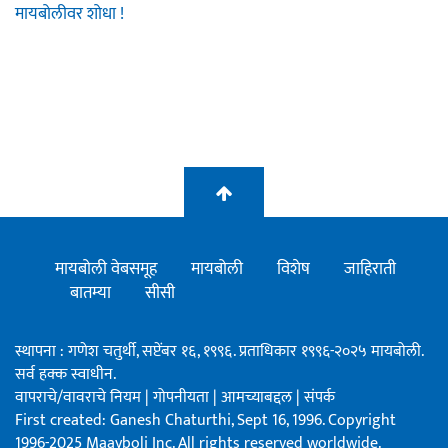
मायबोलीवर शोधा !
मायबोली वेबसमूह
मायबोली
विशेष
जाहिराती
बातम्या
सीसी
स्थापना : गणेश चतुर्थी, सप्टेंबर १६, १९९६. प्रताधिकार १९९६-२०२५ मायबोली.
सर्व हक्क स्वाधीन.
वापराचे/वावराचे नियम
|
गोपनीयता
|
आमच्याबद्दल
|
संपर्क
First created: Ganesh Chaturthi, Sept 16, 1996. Copyright
1996-2025 Maayboli Inc. All rights reserved worldwide.