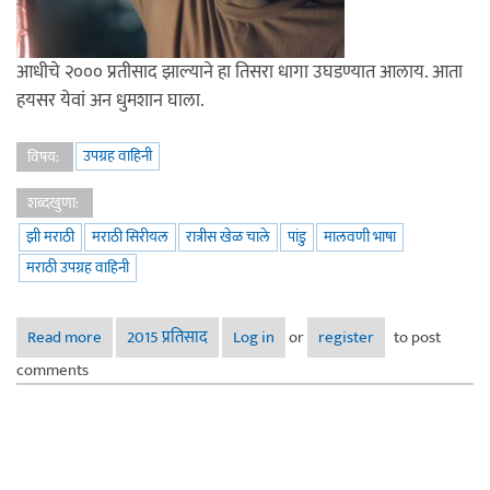
आधीचे २००० प्रतीसाद झाल्याने हा तिसरा धागा उघडण्यात आलाय. आता
हयसर येवां अन धुमशान घाला.
उपग्रह वाहिनी
विषय:
शब्दखुणा:
झी मराठी
मराठी सिरीयल
रात्रीस खेळ चाले
पांडु
मालवणी भाषा
मराठी उपग्रह वाहिनी
Read more
about रात्रीस खेळ चाले- २
2015 प्रतिसाद
Log in
or
register
to post
comments