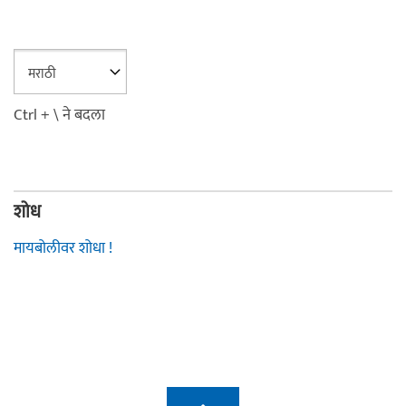
Ctrl + \ ने बदला
शोध
मायबोलीवर शोधा !