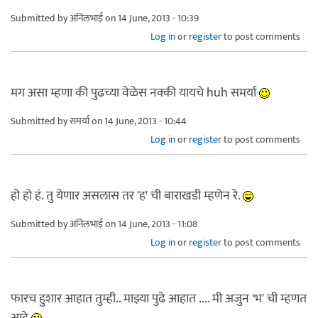
Submitted by
अनिलभाई
on 14 June, 2013 - 10:39
Log in
or
register
to post comments
मग असा म्हणा की पुढच्या वेळेस नक्की यायचे huh समर्या
Submitted by
समर्या
on 14 June, 2013 - 10:44
Log in
or
register
to post comments
हो हो हं. तु येणार असलास तर 'ह' ची बाराखडी म्हणेन रे.
Submitted by
अनिलभाई
on 14 June, 2013 - 11:08
Log in
or
register
to post comments
फारच हुशार आहात तुम्ही.. माझ्या पुढे आहात .... मी अजुन 'भ' ची म्हणत