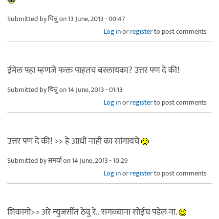
Submitted by
चिन्नु
on 13 June, 2013 - 00:47
Log in
or
register
to post comments
ईमेल पहा म्हणजे फक्त पाहतच बस्लायका? उत्तर पण दे की!
Submitted by
चिन्नु
on 14 June, 2013 - 01:13
Log in
or
register
to post comments
उत्तर पण दे की! >> हे आधी नाही का सांगायचे
Submitted by
समर्या
on 14 June, 2013 - 10:29
Log in
or
register
to post comments
शिकागो>> अरे न्युजर्सीत ठेवु रे.. सगळ्याना सोईच पडेल ना.