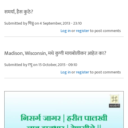
समर्या, हैस कुठे?
Submitted by
चिन्नु
on 4 September, 2013 - 23:10
Log in
or
register
to post comments
Madison, Wisconsin, मधे कुणी मायबोलीकर आहेत का?
Submitted by
रचु
on 15 October, 2015 - 09:10
Log in
or
register
to post comments