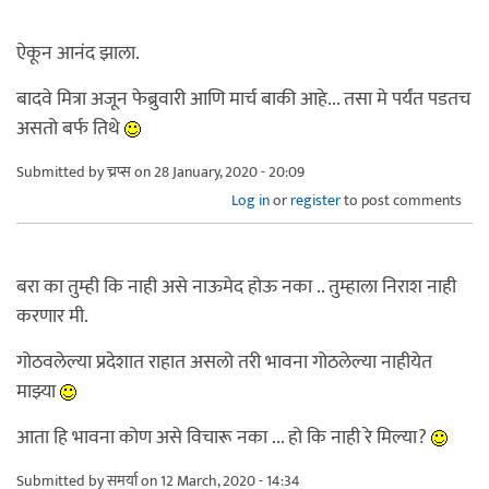
ऐकून आनंद झाला.
बादवे मित्रा अजून फेब्रुवारी आणि मार्च बाकी आहे... तसा मे पर्यंत पडतच
असतो बर्फ तिथे
Submitted by
च्रप्स
on 28 January, 2020 - 20:09
Log in
or
register
to post comments
बरा का तुम्ही कि नाही असे नाऊमेद होऊ नका .. तुम्हाला निराश नाही
करणार मी.
गोठवलेल्या प्रदेशात राहात असलो तरी भावना गोठलेल्या नाहीयेत
माझ्या
आता हि भावना कोण असे विचारू नका ... हो कि नाही रे मिल्या?
Submitted by
समर्या
on 12 March, 2020 - 14:34