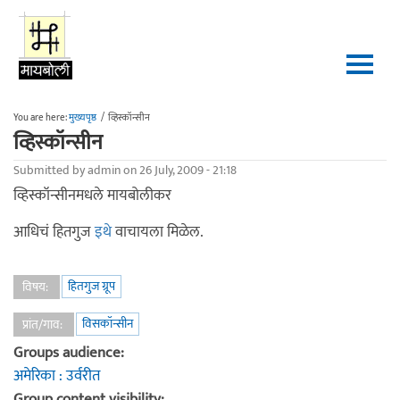
Skip to main content
You are here:
मुख्यपृष्ठ
/
व्हिस्कॉन्सीन
व्हिस्कॉन्सीन
Submitted by
admin
on 26 July, 2009 - 21:18
व्हिस्कॉन्सीनमधले मायबोलीकर
आधिचं हितगुज
इथे
वाचायला मिळेल.
हितगुज ग्रूप
विषय:
विसकॉन्सीन
प्रांत/गाव:
Groups audience:
अमेरिका : उर्वरीत
Group content visibility: