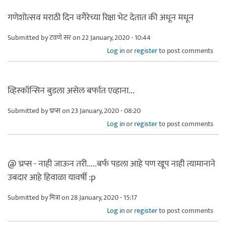
गणेशोत्सव मराठी दिन वगैरेच्या रिक्षा भेट देतात की अधून मधून
Submitted by
टवणे सर
on 22 January, 2020 - 10:44
Log in
or
register
to post comments
व्हिस्कॉन्सिन बुडला असेल बर्फात एव्हाना...
Submitted by
च्रप्स
on 23 January, 2020 - 08:20
Log in
or
register
to post comments
@ च्रप्स - नाही जाऊन तरी.....बर्फ पडला आहे पण खूप नाही त्यामानाने
उबदार आहे हिवाळा यावर्षी :p
Submitted by
मित्रा
on 28 January, 2020 - 15:17
Log in
or
register
to post comments