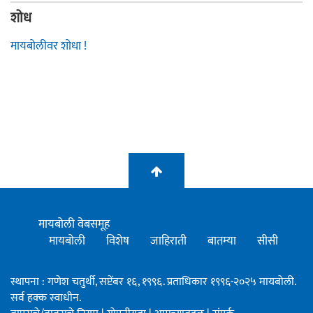
शोध
मायबोलीवर शोधा !
मायबोली वेबसमूह
मायबोली
विशेष
जाहिराती
बातम्या
सीसी
स्थापना : गणेश चतुर्थी, सप्टेंबर १६, १९९६. प्रताधिकार १९९६-२०२५ मायबोली.
सर्व हक्क स्वाधीन.