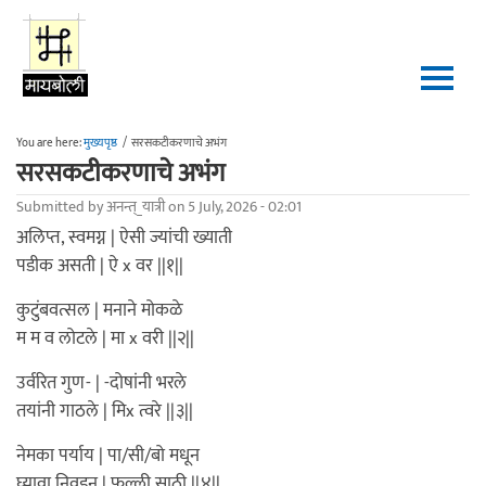
Skip to main content
You are here:
मुख्यपृष्ठ
/
सरसकटीकरणाचे अभंग
सरसकटीकरणाचे अभंग
Submitted by
अनन्त्_यात्री
on 5 July, 2026 - 02:01
अलिप्त, स्वमग्न | ऐसी ज्यांची ख्याती
पडीक असती | ऐ x वर ||१||
कुटुंबवत्सल | मनाने मोकळे
म म व लोटले | मा x वरी ||२||
उर्वरित गुण- | -दोषांनी भरले
तयांनी गाठले | मिx त्वरे ||३||
नेमका पर्याय | पा/सी/बो मधून
घ्यावा निवडून | फुल्ली साठी ||४||