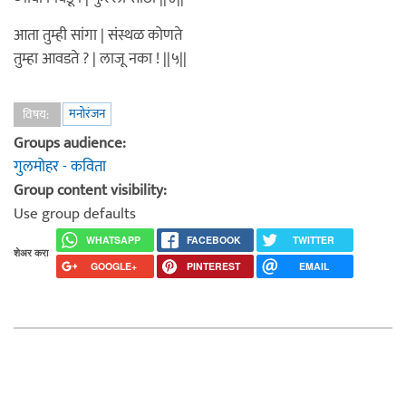
आता तुम्ही सांगा | संस्थळ कोणते
तुम्हा आवडते ? | लाजू नका ! ||५||
मनोरंजन
विषय:
Groups audience:
गुलमोहर - कविता
Group content visibility:
Use group defaults
WHATSAPP
FACEBOOK
TWITTER
शेअर करा
GOOGLE+
PINTEREST
EMAIL