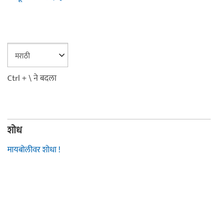
Ctrl + \ ने बदला
शोध
मायबोलीवर शोधा !