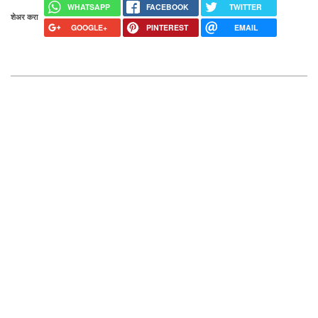
WHATSAPP
FACEBOOK
TWITTER
शेअर करा
GOOGLE+
PINTEREST
EMAIL