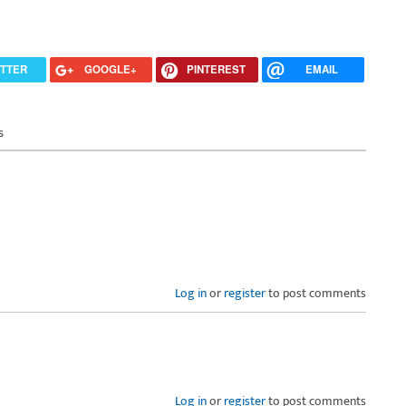
ITTER
GOOGLE+
PINTEREST
EMAIL
s
Log in
or
register
to post comments
Log in
or
register
to post comments