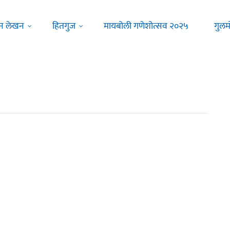
न लेखन
हितगुज
मायबोली गणेशोत्सव २०२५
गुलम