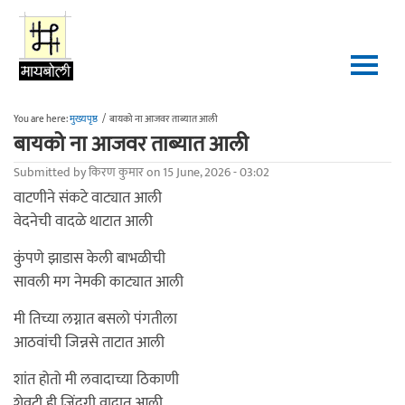
Skip to main content
You are here:
मुख्यपृष्ठ
/
बायको ना आजवर ताब्यात आली
बायको ना आजवर ताब्यात आली
Submitted by
किरण कुमार
on 15 June, 2026 - 03:02
वाटणीने संकटे वाट्यात आली
वेदनेची वादळे थाटात आली
कुंपणे झाडास केली बाभळीची
सावली मग नेमकी काट्यात आली
मी तिच्या लग्नात बसलो पंगतीला
आठवांची जिन्नसे ताटात आली
शांत होतो मी लवादाच्या ठिकाणी
शेवटी ही जिंदगी वादात आली