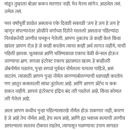
मांडून तुम्हाला बोअर करून मारणार नाही. मेन मेनच सांगेन. आठवेल तसं.
जमेल तसं.
फार वर्षांपूर्वी शाळेत असताना एके दिवशी सकाळी 'जय हे जय हे जय हे'
म्हणून संपल्यानंतर ओळीने वर्गाच्या दिशेने चाललो असताना पहिल्यांदा
निरर्थकतेची जाणीव चमकून गेलेली. आपण नुकतंच जे काही केलं किंवा
खरंतर आपण रोज हे जे काही करतोय त्याचा काही अर्थ लागत नाहीये, याची
पहिली झलक. भूतकाळ आणि भविष्यकाळ एकाच वेळी कॅन्सल होऊन
जाण्याचा क्षण. सगळा इंटरेस्ट एकाच झटक्यात खतम.‌ हे काहीतरी
ॲबनॉर्मल घडलंय, पुन्हा सगळं पूर्ववत नॉर्मलला यायला पाहिजे, असं
वाटतंय. त्यासाठी आपण पुन्हा नॉर्मल वागण्याबोलण्याची धडपडही करतोय
पण आतून कसलातरी सांधा तुटलेला आहे‌. आणि आपण ॲटॅच च करू
शकत नाहीये. आपलं इंटरेस्टचं इंद्रिय बंद तरी पडलेलं आहे. किंवा कोमात
तरी गेलेलं आहे.
आता आपण कधीच पुन्हा पहिल्यासारखे नॉर्मल होऊ शकणार नाही, कारण
हे जे आहे तेच नॉर्मल आहे, हेच सत्य आहे, आणि ह्या भकास सत्याची जाणीव
आपल्याला सततच टोकरत राहतेय, त्यापासून पळण्याचा उपाय सापडत