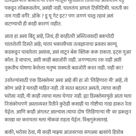
दारिद्र्यरेषेला बांधलेल्या एका नाजूक सुतळीला जिवाच्या आकांतानं घट्ट
पकडून लोंबकळतोय, असंही नाही. चाललंय आपलं टिकीटिकी. चलती का
नाम गाडी वगैरे. ओके ? डू यू गेट इट? पण जगणं चालू रहावं असं
वाटण्याची ही काही कारणं नाहीत.
आता हा असा बिंदू आहे, जिथं, ही काहीतरी अस्तित्ववादी बकचोदी
चाललेली दिसते आहे; याला भकासीच्या तत्वज्ञानाचा प्रवक्ता काम्यू
कडकडून चावलेला असावा, असं वाटून बॅक क्लिक करू शकता. इट्स युअर
कॉल. हे वाचाच, अशी काही बळजोरी नाही. जगण्यातच रस नाही अशी
नुकतीच घोषणा केलेला मनुष्य शक्यतो बळजोरी करत नाही. नाही का?
उरलेल्यांसाठी एक डिस्क्लेमर असा आहे की हा जो 'लिहिणारा मी' आहे, तो
कोण आहे हे मलाही माहित नाही. तो सतत बदलत असतो, त्याचा काही
भरोसा नाही, मी काही त्याचा मक्ता घेणार नाही. ह्या डिस्क्लेमरमुळे आता मला
निःसंकोचपणे अस्ताव्यस्त रितीने कुठेही कसाही या गोष्टीचा गाडा हाकत नेता
येईल. आणि काही अंगलट आल्यास त्याचा दोष 'लिहिणाऱ्या मी' वर ढकलून
काखा वर करायला मला मोकळं राहता येईल. विश्वगुरूंसारखं.
बाकी, भरोसा ठेवा, मी काही माझ्या आजवरच्या सगळ्या श्वासांचे हिशोब