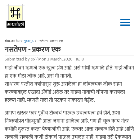
Skip to main content
You are here:
मुख्यपृष्ठ
/
नसतेपण - प्रकरण एक
नसतेपण - प्रकरण एक
Submitted by
संप्रति१
on 3 March, 2026 - 16:18
माझं जीवन म्हणजे एक खुला ग्रंथ आहे, असं गांधी म्हणाले होते. माझं जीवन
हा एक मोठा जोक आहे, असं मी मानतो.
साधारण पस्तीस वर्षांपासून सुरू असलेला हा लांबलचक जोक सहन
करण्याबद्दल एखादा ॲवॉर्ड असेल तर माझ्या नावाची घोषणा करायला
हरकत नाही. म्हणजे मला तो पटकन नाकारता येईल.
आपण खरंतर फार पूर्वीच टोकाचं पाऊल उचलायला हवं होतं, अशा
निष्कर्षाप्रत पोहचूनही आता जमाना झालेला आहे. पण ही चूक काय नंतर
कधीही दुरूस्त करता येण्याजोगी आहे. एकतर आत्ता सकाळ होते आहे आणि
सकाळी सकाळी कुणी टोकाचं पाऊल उचलत नाही. माझ्या तरी ऐकण्यात