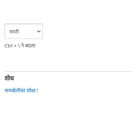
Ctrl + \ ने बदला
शोध
मायबोलीवर शोधा !