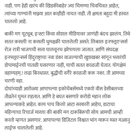
नाही. पण हेही खरंय की खिडकीबाहेर ज्या चिमण्या चिवचिवत आहेत,
त्यांच्या गाण्यांनी माझ्या आत काहीही नाचत नाही. ती क्षमता बहुदा मी हरवत
चाललो आहे.
बाकी मग यूट्यूब, इन्स्टा किंवा सोशल मीडियावर जाणंही बंदच झालंय. तिथे
सतत कसली ना कसली धुमश्चक्री चाललेली असते. लिबरल इनफ्लूएन्सर्स
रोज रात्री भाजपची सत्ता घालवूनच झोपायला जातात. आणि संघदक्ष
इनफ्लूएन्सर्स हिंदुराष्ट्राचा नवा डंका वाजल्याची खुशखबर सांगून भक्तांची
डोपामाईनची पातळी घसरणार नाही, याची सतत काळजी घेतात. योगक्षेमं
वहाम्यहम्.! लढा बिनधास्त. बुद्धीची वगैरे काळजी करू नका. ती आमच्या
चरणी वहा.
दोघांच्याही आरोळ्या आपापल्या इकोचेंबर्समध्ये एकशे वीस डेसीबलच्या
तीव्रतेनं घुमत राहतात. आणि हे बघत बसणारे करोडो महान लोक
आपल्याकडे आहेत. काय पाच किलो आटा सरकारी आहेच, डाटाचा
महिन्याचा रिचार्ज मारला की बाकी मग दारूबिरूची सोय आमची आम्ही
करतो म्हणत असणार. आपापल्या डिजिटल विश्वात भांग मारून मस्त मज्जानु
लाईफ चाललेली आहे.