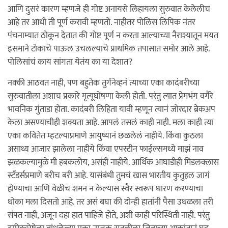
आणि दुसरं कारण म्हणजे ही गोष्ट अनायसे लिहायला सुरुवात केलेलीच
आहे तर आधी ती पूर्ण करावी म्हणतो. नाहीतर पोलिस लिपिक नंतर
पंचनाम्यात ठोकून देतात की गोष्ट पूर्ण न करता आल्याच्या नैराश्यातून मयत
इसमाने टोकाचे पाऊल उचलल्याचे प्राथमिक तपासात समोर आले आहे.
पोलिसांचं काय सांगता येतंय का या देशात?
नक्की आठवत नाही, पण बहुतेक तुर्गनेव्हनं त्याच्या एका कादंबरीच्या
सुरुवातीला अशाच प्रकारे मृत्यूघोषणा केली होती. परंतु त्यात प्रेमभंग वगैरे
भावनिक गुंताडा होता. कादंबरी लिहिता यावी म्हणून त्यानं जोरदार ब्रेकअप
केला असण्याचीही शक्यता आहे. आपलं तसलं काही नाही. मला काही त्या
एका कवितेत म्हटल्याप्रमाणे आयुष्यानं छळलेलं नाहीये. किंवा कुठला
असाध्य आजार झालेला नाहीये किंवा एपस्टीन फाईल्समध्ये माझं नाव
झळकल्यामुळे मी हबकलोय, असंही नाहीये. आर्थिक आघाडीही मिडलक्लास
स्टॅंडर्सप्रमाणे बरीच बरी आहे. यासंबंधी तुमचं खास भारतीय कुतुहल जागं
होण्याचा आणि वेळीच शमन न केल्यास स्वैर स्वरूप धारण करण्याचा
धोका मला दिसतो आहे. तर असं बघा की दोन्ही हातांनी पैसा उधळला तरी
संपत नाही, अजून दहा हात पाहिजे होते, अशी काही परिस्थिती नाही. परंतु