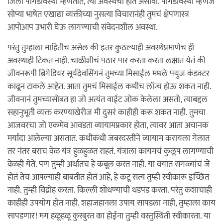
जिला पौगंडावस्था म्हणतात, त्या अवस्थेचा हात असावा. पौगंडावस्था म्हणजे
सोप्या भाषेत एखाद्या व्यक्तीच्या नुसत्या विचारानंही तुमचं क्षेपणास्त्र
आपोआप उभारी घेऊ लागण्याची संवेदनशील अवस्था.
परंतु तुम्हाला माहितीच असेल की इतर कुठल्याही अवस्थेप्रमाणेच ही
अवस्थाही टिकत नाही. चाळीशीचं पठार पार करता करता लक्षात येतं की
जीवनरूपी ब्रिगेडियर सूर्यदेवसिंगनं तुमच्या मिसाईल मधले फ्युज कंडक्टर
काढून टाकले आहेत. आता तुमचं मिसाईल कधीच लॉन्च होऊ शकत नाही.
जीवनानं तुमच्यासोबत हा जो अत्यंत वाईट जोक केलेला असतो, त्याबद्दल
सहानुभूती व्यक्त करण्याखेरीज मी दुसरं काहीही करू शकत नाही. तुमचा
आजवरचा जो एकमेव आवडता व्यायामप्रकार होता, त्यावर आता अचानक
मर्यादा आलेल्या असतात. कधीकधी जबरदस्तीने व्यायाम करायला गेलात
तर नंतर बराच वेळ यंत्र हुळहुळत राहतं. यंत्राला कायमचं कुलूप लागण्याची
वेळही येते. पण तुम्ही अर्थातच हे कबूल करत नाही. या वयात सगळ्यांचं जे
होतं तेच आपल्याही बाबतीत होतं आहे, हे कटू सत्य तुम्ही स्वीकारू इच्छित
नाही. तुम्ही विद्रोह करता. किल्ली शोधण्याची धडपड करता. परंतु कशाचाही
काहीही उपयोग होत नाही. शहाजहानला उपाय सापडला नाही, तुम्हाला काय
सापडणार! मग हळूहळू कुरबुरत का होईना तुम्ही वस्तुस्थिती स्वीकारता. या