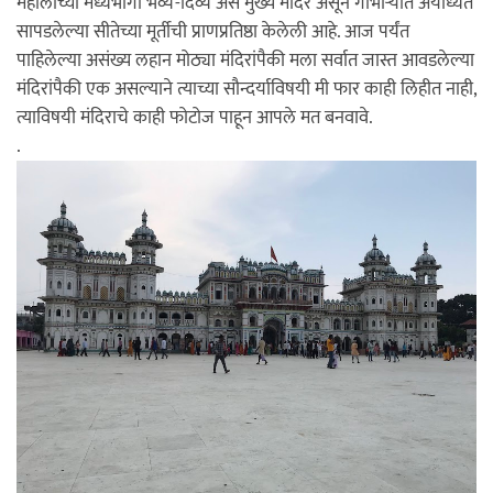
महालाच्या मध्यभागी भव्य-दिव्य असे मुख्य मंदिर असून गाभाऱ्यात अयोध्येत
सापडलेल्या सीतेच्या मूर्तीची प्राणप्रतिष्ठा केलेली आहे. आज पर्यंत
पाहिलेल्या असंख्य लहान मोठ्या मंदिरांपैकी मला सर्वात जास्त आवडलेल्या
मंदिरांपैकी एक असल्याने त्याच्या सौन्दर्याविषयी मी फार काही लिहीत नाही,
त्याविषयी मंदिराचे काही फोटोज पाहून आपले मत बनवावे.
.