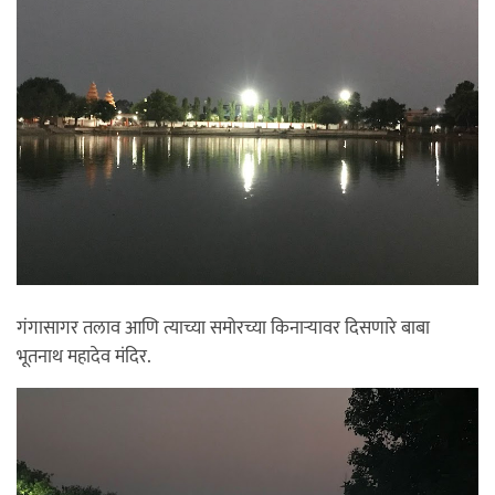
गंगासागर तलाव आणि त्याच्या समोरच्या किनाऱ्यावर दिसणारे बाबा
भूतनाथ महादेव मंदिर.