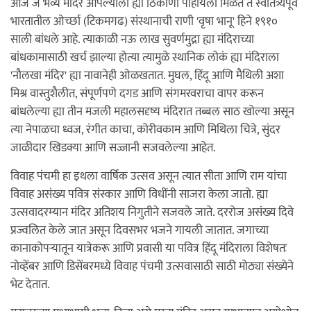
आज जे भव्य मंदिर आपल्याला ह्या ठिकाणी पाहायला मिळते ते स्वातंत्र्यपूर्व
भारतातील ओर्च्छा (टिकमगढ) संस्थानाची राणी 'वृषा भानू' हिने १९१०
साली बांधले आहे. त्याकाळी नऊ लाख सुवर्णमुद्रा ह्या मंदिराच्या
बांधकामासाठी खर्च झाल्या होत्या त्यामुळे स्थानिक लोकं ह्या मंदिराला
'नौलखा मंदिर' ह्या नावानेही ओळखतात. मुघल, हिंदू आणि मैथिली अशा
मिश्र वास्तुशैलीत, संपूर्णपणे दगड आणि संगमरवराचा वापर करून
बांधलेल्या ह्या तीन मजली महालसदृष्य मंदिरात तब्बल साठ खोल्या असून
त्या नेपाळचा ध्वज, रंगीत काचा, कोरीवकाम आणि मिथिला चित्रे, सुंदर
जाळीदार खिडक्या आणि सज्जानी सजवलेल्या आहेत.
विवाह पंचमी हा इथला वार्षिक उत्सव असून त्यात सीता आणि राम यांचा
विवाह असंख्य पवित्र संस्कार आणि विधींनी साजरा केला जातो. ह्या
उत्सवादरम्यान मंदिर अतिशय निगुतीने सजवले जाते. दररोज असंख्य दिवे
प्रज्वलित केले जात असून दिवसभर भजने गायली जातात. जगाच्या
कानाकोपऱ्यातून यात्रेकरू आणि प्रवासी या पवित्र हिंदू मंदिराला विशेषतः
नोव्हेंबर आणि डिसेंबरमध्ये विवाह पंचमी उत्सवासाठी साठी मोठ्या संख्येने
भेट देतात.