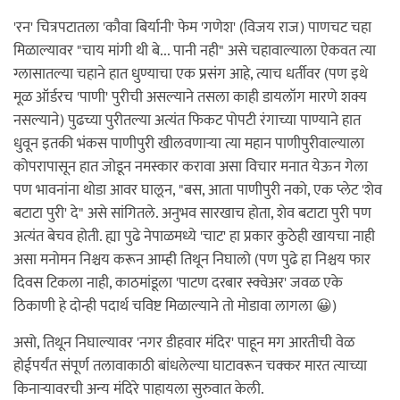
'रन' चित्रपटातला 'कौवा बिर्यानी' फेम 'गणेश' (विजय राज) पाणचट चहा
मिळाल्यावर "चाय मांगी थी बे... पानी नही" असे चहावाल्याला ऐकवत त्या
ग्लासातल्या चहाने हात धुण्याचा एक प्रसंग आहे, त्याच धर्तीवर (पण इथे
मूळ ऑर्डरच 'पाणी' पुरीची असल्याने तसला काही डायलॉग मारणे शक्य
नसल्याने) पुढच्या पुरीतल्या अत्यंत फिकट पोपटी रंगाच्या पाण्याने हात
धुवून इतकी भंकस पाणीपुरी खीलवणाऱ्या त्या महान पाणीपुरीवाल्याला
कोपरापासून हात जोडून नमस्कार करावा असा विचार मनात येऊन गेला
पण भावनांना थोडा आवर घालून, "बस, आता पाणीपुरी नको, एक प्लेट 'शेव
बटाटा पुरी' दे" असे सांगितले. अनुभव सारखाच होता, शेव बटाटा पुरी पण
अत्यंत बेचव होती. ह्या पुढे नेपाळमध्ये 'चाट' हा प्रकार कुठेही खायचा नाही
असा मनोमन निश्चय करून आम्ही तिथून निघालो (पण पुढे हा निश्चय फार
दिवस टिकला नाही, काठमांडूला 'पाटण दरबार स्क्वेअर' जवळ एके
ठिकाणी हे दोन्ही पदार्थ चविष्ट मिळाल्याने तो मोडावा लागला 😀)
असो, तिथून निघाल्यावर 'नगर डीहवार मंदिर' पाहून मग आरतीची वेळ
होईपर्यंत संपूर्ण तलावाकाठी बांधलेल्या घाटावरून चक्कर मारत त्याच्या
किनाऱ्यावरची अन्य मंदिरे पाहायला सुरुवात केली.