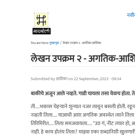
Skip to main content
नवी
You are here:
मुख्यपृष्ठ
/
लेखन उपक्रम २ - अगतिक-आशिका
लेखन उपक्रम २ - अगतिक-आश
Submitted by
आशिका
on 22 September, 2023 - 09:34
बाकीचे अजून आले नव्हते. गाडी यायला तसा वेळच होता. तेवढ
ती....भकास चेहर्‍याने शुन्यात नजर लावून बसली होती. रडून
नव्हती तिला.... याआधी अशा अगतिक अवस्थेत त्याने तिला क
तिरिमिरीत.... तिला समजवायला.... "उठ गं, नीट तयार ह
नाही. हे काय होतंय तिला? माझ्या एका शब्दानिशी खुलणा