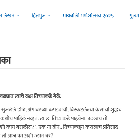
न लेखन
हितगुज
मायबोली गणेशोत्सव २०२५
गुलम
िका
्यात त्याचे लक्ष तिच्याकडे गेले.
 सुजलेले डोळे, अंगावरच्या कपड्यांची, विस्कटलेल्या केसांची शुद्धच
धीच पाहिलं नव्हतं. त्याला तिच्याकडे पाहवेना. उठलाच तो
ो, अशी काय बसलीस?". एक ना दोन.. तिच्याकडून कसलाच प्रतिसाद
री ती आज का अशी म्लान बरं?