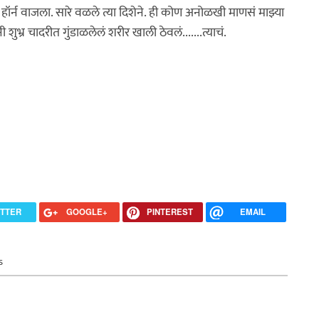
 हॉर्न वाजला. सारे वळले त्या दिशेने. ही कोण अनोळखी माणसं माझ्या
ुभ्र चादरीत गुंडाळलेलं शरीर खाली ठेवलं.......त्याचं.
ITTER
GOOGLE+
PINTEREST
EMAIL
s