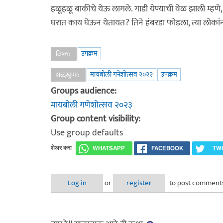
हळूहळू बाकीचे येऊ लागले. गाडी येण्याची वेळ झाली म्हणे,
घरात काय घेऊन येतायत? तिने हंबरडा फोडला, त्या लोकांनी श
उपक्रम
विषय:
मायबोली गनेशोत्सव २०२२
उपक्रम
शब्दखुणा:
Groups audience:
मायबोली गणेशोत्सव २०२३
Group content visibility:
Use group defaults
शेअर करा
WHATSAPP
FACEBOOK
TW
Log in
or
register
to post comment