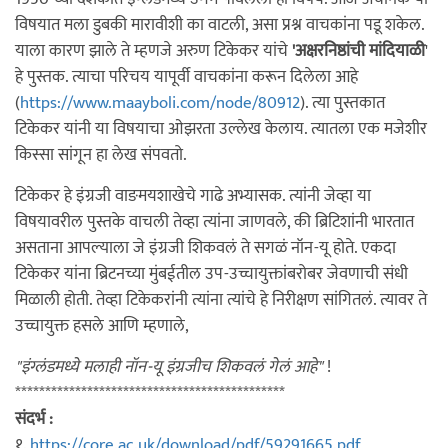
विषयात मला डुबकी मारावीशी का वाटली, असा प्रश्न वाचकांना पडू शकेल.
याला कारण झाले ते म्हणजे अरुण टिकेकर यांचे
'अक्षरनिष्ठांची मांदियाळी
'
हे पुस्तक. त्याचा परिचय यापूर्वी वाचकांना करून दिलेला आहे
(
https://www.maayboli.com/node/80912
). त्या पुस्तकात
टिकेकर यांनी या विषयाचा ओझरता उल्लेख केलाय. त्यातला एक मजेशीर
किस्सा सांगून हा लेख संपवतो.
टिकेकर हे इंग्रजी वाङमयशाखेचे गाढे अभ्यासक. त्यांनी जेव्हा या
विषयावरील पुस्तके वाचली तेव्हा त्यांना जाणवले, की ब्रिटिशांनी भारतात
असताना आपल्याला जे इंग्रजी शिकवलं ते सगळं नॉन-यू होते. एकदा
टिकेकर यांना ब्रिटनच्या मुंबईतील उप-उच्चायुक्तांबरोबर जेवणाची संधी
मिळाली होती. तेव्हा टिकेकरांनी त्यांना त्यांचे हे निरीक्षण सांगितलं. त्यावर ते
उच्चायुक्त हसले आणि म्हणाले,
"इंग्लंडमध्ये मलाही नॉन-यू इंग्रजीच शिकवलं गेलं आहे"
!
*********************************************
संदर्भ :
१.
https://core.ac.uk/download/pdf/59291665.pdf