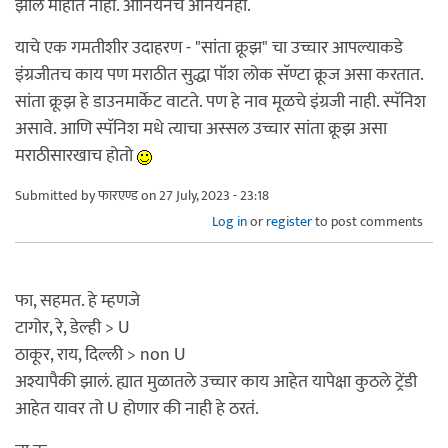
झाले माहीत नाही. ओनियनचे अनियनही.
याचे एक गमतीशीर उदाहरण - "सांता क्रूझ" चा उच्चार आपल्याकडे
इंग्रजीतच काय पण मराठीत सुद्धा पॉश लोक सॅण्टा क्रूज असा करतात.
सांता क्रूझ हे डाउनमार्केट वाटते. पण हे नाव मूळचे इंग्रजी नाही. स्पॅनिश
असावे. आणि स्पॅनिश मधे त्याचा अस्सल उच्चार सांता क्रूझ असा
मराठीसारखाच होतो
Submitted by
फारएण्ड
on 27 July, 2023 - 23:18
Log in
or
register
to post comments
फा, सहमत. हे म्हणजे
टागोर, रे, डेल्ही > U
ठाकूर, राय, दिल्ली > non U
अश्यापैकी झालं. ह्यात मुळातले उच्चार काय आहेत यापेक्षा कुठले ट्रेंडी
आहेत यावर तो U होणार की नाही हे ठरतं.