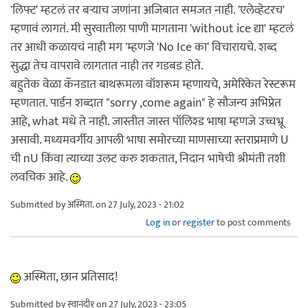
'लिफ्ट' म्हटलं तर बऱ्याच जणांना अजिबात समजत नाही. 'एलेव्हेटरच'
म्हणावं लागतं. मी सुरवातीला पाणी मागताना 'without ice द्या' म्हटलं
तर आधी कळायचं नाही मग 'म्हणजे 'No Ice का' विचारायचे. शब्द
सुद्धा तेच वापरावे लागतात नाही तर गडबड होते.
बहुतेक वेळा कॅनडात बाथरूमला वॉशरूम म्हणायचे, अमेरिकेत रेस्टरूम
म्हणतात. पार्डन शब्दात "sorry ,come again" हे सौजन्य अभिप्रेत
आहे, what मधे ते नाही. जास्तीत जास्त पॉलिश्ड भाषा म्हणजे उच्चभ्रू
असावी. मध्यमवर्गीय आपली भाषा समोरच्या माणसाच्या स्तराप्रमाणे U
ची nU किंवा त्याच्या उलट करु शकतात, निदान भाषेची श्रीमंती तशी
लवचिक आहे.
Submitted by
अस्मिता.
on 27 July, 2023 - 21:02
Log in
or
register
to post comments
अस्मिता, छान प्रतिसाद!
Submitted by
स्वानंदी१
on 27 July, 2023 - 23:05