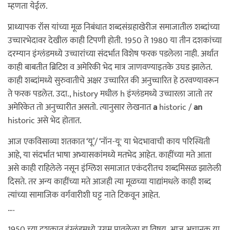
म्हणता येईल.
प्राध्यापक रॉस यांच्या मूळ निबंधात शब्दसंग्रहाखेरीज समाजातील शब्दांच्या
उच्चारभेदावर देखील काही टिपणी होती. 1950 ते 1980 या तीन दशकांच्या
दरम्यान इंग्लंडमध्ये उच्चारांच्या संदर्भात विशेष फरक पडलेला नाही. अर्थात
काही बाबतीत ब्रिटिश व अमेरिकी भेद मात्र जाणवण्याइतके उघड झालेत.
काही शब्दांमध्ये सुरुवातीचे अक्षर उच्चारित की अनुच्चारित हे ठरवण्यावरून
ते फरक पडलेत. उदा., history मधील h इंग्लंडमध्ये उच्चारला जातो तर
अमेरिकेत तो अनुच्चारीत असतो. त्यानुसार लेखनात
a
historic /
an
historic असे भेद होतात.
आज एकविसाव्या शतकात ‘यू’/ ‘नॉन-यू' या भेदभावाची काय परिस्थिती
आहे, या संदर्भात भाषा अभ्यासकांमध्ये मतभेद आहेत. काहींच्या मते आता
असे काही राहिलेले नसून इंग्लिश समाजात एकंदरीतच शब्दमिसळ झालेली
दिसते. तर अन्य काहींच्या मते आजही त्या मूळच्या याद्यांमधले काही शब्द
त्यांच्या सामाजिक वर्गवारीशी घट्ट नाते टिकवून आहेत.
….
1950 च्या दशकात इंग्लंडमध्ये उगम पावलेला हा विषय. आज अचानक या