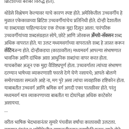
ब्रिटिशांच्या बरोबर विरुद्ध होते).
थोडेसे विश्लेषण केल्यावर याचे कारण स्पष्ट होते. अमेरिकेतील उच्चवर्गीय हे
मुळात एकेकाळच्या ब्रिटिश उच्चवर्गीयांचेच प्रतिनिधी होते. दोन्ही देशातील
या शब्दयाद्या पाहिल्यानंतर एक रोचक मुद्दा दिसून आला. पारंपरिक
उच्चवर्गीयांच्या शब्दसंग्रहात सोपे, छोटे आणि जोरकस
अँग्लो-सॅक्सन
शब्द
अधिक वापरात होते. या उलट मध्यमवर्गाच्या वापरातले शब्द हे जास्त करून
लॅटिन
जन्य होते. दोन्हीकडचा (काठावरील) मध्यमवर्ग आपल्या संभाषणात
भावनिक आणि दांभिक अशा आधुनिक शब्दांचा वापर करत होता.
याचबरोबर अजून एक मुद्दा वैशिष्ट्यपूर्ण होता. उच्चवर्गाला त्यांच्या संभाषण
दरम्यान भाषेच्या व्याकरणाशी फारसे देणे घेणे नसायचे; आपले बोलणे
समोरच्याला समजले आहे ना, मग पुरे असा त्यांचा व्यवहारिक दृष्टिकोन होता.
याबाबतीत उच्चवर्ग आणि श्रमिक वर्ग अगदी एका पातळीवर होते. परंतु
मध्यमवर्ग मात्र व्याकरणाच्या बाबतीत या दोघांपेक्षा अधिक काटेकोर
असायचा.
...
वरील भाषिक भेदभावानंतर सुमारे पंचवीस वर्षांचा कालावधी उलटला.