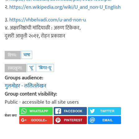
२.
https://en.wikipedia.org/wiki/U_and_non-U_English
३.
https://vhbelvadi.com/u-and-non-u
४. अक्षरनिष्ठांची मांदियाळी : अरुण टिकेकर,
दुसरी आवृत्ती २०११, रोहन प्रकाशन
भाषा
विषय:
‘यू’
‘बिगर-यू'
शब्दखुणा:
Groups audience:
गुलमोहर - ललितलेखन
Group content visibility:
Public - accessible to all site users
WHATSAPP
FACEBOOK
TWITTER
शेअर करा
GOOGLE+
PINTEREST
EMAIL