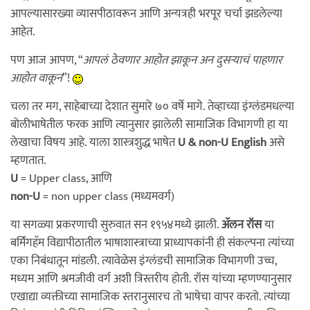
आपल्यासारख्या व्यासपीठावरून आणि अन्यत्रही भरपूर चर्चा झडलेल्या
आहेत.
पण आज आपण, “
आपलं ठेवणार आहोत झाकून अन दुसऱ्याचं पाहणार
आहोत वाकून
”!
चला तर मग, साहेबाच्या देशात सुमारे ७० वर्षे मागे. तेव्हाच्या इंग्लंडमधल्या
बोलीभाषेतील फरक आणि त्यानुसार झालेली सामाजिक विभागणी हा या
लेखाचा विषय आहे. याला शास्त्रशुद्ध भाषेत
U & non-U English
असे
म्हणतात.
U
= Upper class, आणि
non-U
= non upper class (मध्यमवर्ग)
या सगळ्या प्रकरणाची सुरुवात सन १९५४मध्ये झाली.
अ‍ॅलन रॉस
या
बर्मिंगहॅम विद्यापीठातील भाषाशास्त्राच्या प्राध्यापकांनी ही संकल्पना त्यांच्या
एका निबंधातून मांडली. त्यावेळेस इंग्लंडची सामाजिक विभागणी उच्च,
मध्यम आणि श्रमजीवी वर्ग अशी त्रिस्तरीय होती. रॉस यांच्या म्हणण्यानुसार
एखाद्या व्यक्तीच्या सामाजिक स्तरानुसारच तो भाषेचा वापर करतो. त्यांच्या