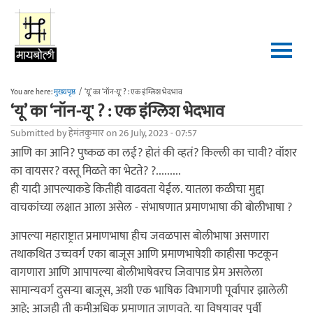
Skip to main content
You are here:
मुख्यपृष्ठ
/
‘यू’ का ‘नॉन-यू' ? : एक इंग्लिश भेदभाव
‘यू’ का ‘नॉन-यू' ? : एक इंग्लिश भेदभाव
Submitted by
हेमंतकुमार
on 26 July, 2023 - 07:57
आणि का आनि? पुष्कळ का लई? होतं की व्हतं? किल्ली का चावी? वॉशर
का वायसर? वस्तू मिळते का भेटते? ?.........
ही यादी आपल्याकडे कितीही वाढवता येईल. यातला कळीचा मुद्दा
वाचकांच्या लक्षात आला असेल - संभाषणात प्रमाणभाषा की बोलीभाषा ?
आपल्या महाराष्ट्रात प्रमाणभाषा हीच जवळपास बोलीभाषा असणारा
तथाकथित उच्चवर्ग एका बाजूस आणि प्रमाणभाषेशी काहीसा फटकून
वागणारा आणि आपापल्या बोलीभाषेवरच जिवापाड प्रेम असलेला
सामान्यवर्ग दुसऱ्या बाजूस, अशी एक भाषिक विभागणी पूर्वापार झालेली
आहे; आजही ती कमीअधिक प्रमाणात जाणवते. या विषयावर पूर्वी