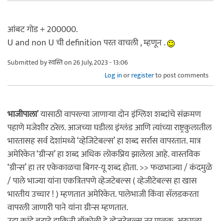
आंबट गोड + 200000.
U and non U ची definition परत वाचली , म्हणून .
Submitted by
स्वस्ति
on 26 July, 2023 - 13:06
Log in
or
register
to post comments
भाजीपाला
’ यासाठी वापरल्या जाणाऱ्या दोन इंग्लिश शब्दांचे संक्रमण
पहाणे मजेशीर ठरेल. आजच्या घडीला इंग्लंड आणि त्यांच्या राष्ट्रकुलातील
भारतासह सर्व देशांमध्ये ‘व्हेजिटेबल्स’ हा शब्द सर्रास वापरतात. मात्र
अमेरिकेत ‘ग्रीन्स’ हा शब्द अधिक लोकप्रिय झालेला आहे. वास्तविक
‘ग्रीन्स’ हा तर एकेकाळचा बिगर-यू शब्द होता. >> फळभाज्या / कंदमुळे
/ पाले भाज्या यांना एकत्रितपणे व्हेजटेबल्स ( व्हेजीटेबल्स हा खास
भारतीय उच्चार ! ) म्हणतात अमेरिकेत. पालेभाजी किंवा सॅलडकरता
वापरली जाणारी पाने यांना ग्रीन्स म्हणतात.