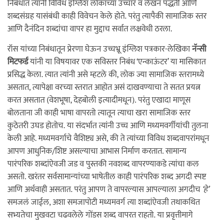
निबंधात त्यांनी विविध इंग्लिश लोकांच्या उच्चार व लेखन पद्धती आणि
शब्दसंग्रह यासंबंधी काही विवेचन केले होते. परंतु त्यापैकी सामाजिक स्तर
आणि दैनंदिन शब्दांचा वापर हा मुद्दाच सर्वात लक्षवेधी ठरला.
रॉस यांच्या निबंधातून प्रेरणा घेऊन उच्चभ्रू इंग्लिश पत्रकार-लेखिका
नॅन्सी
मिटफर्ड
यांनी या विषयावर एक सविस्तर निबंध ‘एन्काऊंटर’ या मासिकात
प्रसिद्ध केला. त्यात त्यांनी असे म्हटले की, लोक ज्या सामाजिक स्तरामध्ये
असतात, त्यापेक्षा वरच्या स्तरात आहोत असं दाखवण्याचा ते सतत प्रयत्न
करत असतात (वेशभूषा, देहबोली इत्यादीमधून). परंतु एखादा माणूस
बोलताना जी काही भाषा वापरतो त्यातून त्याचा खरा सामाजिक स्तर
कुठेतरी उघड होतोच. या संदर्भात त्यांनी उच्च आणि मध्यमवर्गीयांची तुलना
केली आहे. मध्यमवर्गाचे वैशिष्ट्य असे, की ते त्यांच्या विविध शब्दवापरांमधून
आपण आधुनिक/शिष्ट असल्याचा आभास निर्माण करतात. सामान्य
पारंपरिक शब्दांऐवजी जड व पुस्तकी नवशब्द वापरण्याकडे त्यांचा कल
असतो. खरंतर सर्वसामान्यांच्या भाषेतील काही पारंपरिक शब्द अगदी स्पष्ट
आणि अर्थवाही असतात. परंतु आपण ते वापरल्यास आपल्याला अगदीच
‘हे’
समजलं जाईल, अशा समजापोटी मध्यमवर्ग त्या शब्दांऐवजी तथाकथित
सभ्यतेचा मुखवटा चढवलेले गोंडस शब्द वापरत राहतो. या प्रवृत्तीमागे