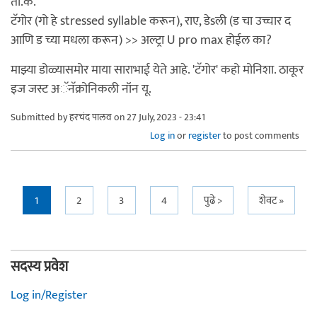
ता.क.
टॅगोर (गो हे stressed syllable करून), राए, डेsली (ड चा उच्चार द
आणि ड च्या मधला करून) >> अल्ट्रा U pro max होईल का?
माझ्या डोळ्यासमोर माया साराभाई येते आहे. 'टॅगोर' कहो मोनिशा. ठाकूर
इज जस्ट अॅनॅक्रोनिकली नॉन यू.
Submitted by
हरचंद पालव
on 27 July, 2023 - 23:41
Log in
or
register
to post comments
Pages
1
2
3
4
पुढे >
शेवट »
सदस्य प्रवेश
Log in/Register