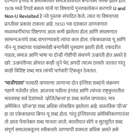
दरम्यान इंग्लंड व अमेरिकेतील समाजजीवनात बऱ्यापैकी फरक झाले होते.
1978 मध्ये रिचर्ड बकल यांनी या विषयाचे पुनरावलोकन करणारे
U and
Non-U Revisited
हे नवे पुस्तक संपादित केले. त्यात या विषयाच्या
प्रगतीवर प्रकाश टाकला आहे. 1950 च्या दशकात जाणवणारा
मध्यमवर्गीयांचा शिष्टपणा आता कमी झालेला होता आणि संभाषणात
सामान्यजनांचे शब्द वापरण्याकडे त्यांचा कल होता. एकेकाळच्या यू आणि
नॉन-यू शब्दांच्या याद्यांमध्येही बऱ्यापैकी घुसळण झाली होती. एकंदरीत
पाहता, समाज आणि भाषा या दोन्ही गोष्टींची संथपणे उत्क्रांती होत असते हे
खरे. उत्क्रांतीच्या ओघात काही जुने भेद अगदी त्याज्य ठरवले जातात परंतु
काही विशिष्ट शब्द मात्र त्यांची ‘वर्गवारी’ टिकवून ठेवतात.
‘भाजीपाला’
यासाठी वापरल्या जाणाऱ्या दोन इंग्लिश शब्दांचे संक्रमण
पहाणे मजेशीर ठरेल. आजच्या घडीला इंग्लंड आणि त्यांच्या राष्ट्रकुलातील
भारतासह सर्व देशांमध्ये
‘व्हेजिटेबल्स
’ हा शब्द सर्रास वापरतात. मात्र
अमेरिकेत
‘ग्रीन्स’
हा शब्द अधिक लोकप्रिय झालेला आहे. वास्तविक ‘ग्रीन्स’
हा तर एकेकाळचा बिगर-यू शब्द होता. परंतु इंग्लिशच्या अमेरिकीकरणानंतर
तो आता फॅशनेबल शब्द मानला जातो. कालौघात सोपे व सुटसुटीत शब्द
संपूर्ण समाजाकडूनच स्वीकारले जाण्याची शक्यता अधिक असते असे