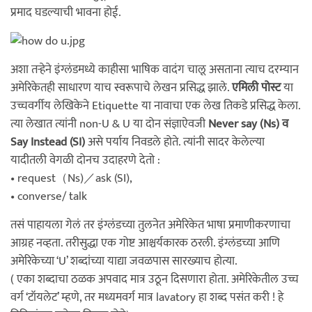
प्रमाद घडल्याची भावना होई.
अशा तऱ्हेने इंग्लंडमध्ये काहीसा भाषिक वादंग चालू असताना त्याच दरम्यान
अमेरिकेतही साधारण याच स्वरूपाचे लेखन प्रसिद्ध झाले.
एमिली पोस्ट
या
उच्चवर्गीय लेखिकेने Etiquette या नावाचा एक लेख तिकडे प्रसिद्ध केला.
त्या लेखात त्यांनी non-U & U या दोन संज्ञाऐवजी
Never say (Ns) व
Say Instead (SI)
असे पर्याय निवडले होते. त्यांनी सादर केलेल्या
यादीतली वेगळी दोनच उदाहरणे देतो :
• request（Ns)／ask (SI),
• converse/ talk
तसं पाहायला गेलं तर इंग्लंडच्या तुलनेत अमेरिकेत भाषा प्रमाणीकरणाचा
आग्रह नव्हता. तरीसुद्धा एक गोष्ट आश्चर्यकारक ठरली. इंग्लंडच्या आणि
अमेरिकेच्या ‘U’ शब्दांच्या याद्या जवळपास सारख्याच होत्या.
( एका शब्दाचा ठळक अपवाद मात्र उठून दिसणारा होता. अमेरिकेतील उच्च
वर्ग ‘टॉयलेट’ म्हणे, तर मध्यमवर्ग मात्र lavatory हा शब्द पसंत करी ! हे