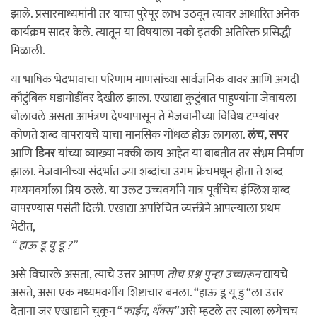
झाले. प्रसारमाध्यमांनी तर याचा पुरेपूर लाभ उठवून त्यावर आधारित अनेक
कार्यक्रम सादर केले. त्यातून या विषयाला नको इतकी अतिरिक्त प्रसिद्धी
मिळाली.
या भाषिक भेदभावाचा परिणाम माणसांच्या सार्वजनिक वावर आणि अगदी
कौटुंबिक घडामोडींवर देखील झाला. एखाद्या कुटुंबात पाहुण्यांना जेवायला
बोलावले असता आमंत्रण देण्यापासून ते मेजवानीच्या विविध टप्प्यांवर
कोणते शब्द वापरायचे याचा मानसिक गोंधळ होऊ लागला.
लंच, सपर
आणि
डिनर
यांच्या व्याख्या नक्की काय आहेत या बाबतीत तर संभ्रम निर्माण
झाला. मेजवानीच्या संदर्भात ज्या शब्दांचा उगम फ्रेंचमधून होता ते शब्द
मध्यमवर्गाला प्रिय ठरले. या उलट उच्चवर्गाने मात्र पूर्वीचेच इंग्लिश शब्द
वापरण्यास पसंती दिली. एखाद्या अपरिचित व्यक्तीने आपल्याला प्रथम
भेटीत,
“ हाऊ डू यु डू ?”
असे विचारले असता, त्याचे उत्तर आपण
तोच प्रश्न पुन्हा उच्चारून
द्यायचे
असते, असा एक मध्यमवर्गीय शिष्टाचार बनला. “हाऊ डू यू डु “ला उत्तर
देताना जर एखाद्याने चुकून “
फाईन, थँक्स”
असे म्हटले तर त्याला लगेचच