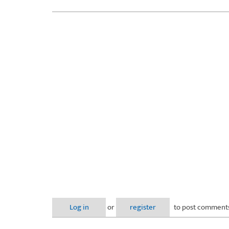
Log in
or
register
to post comment