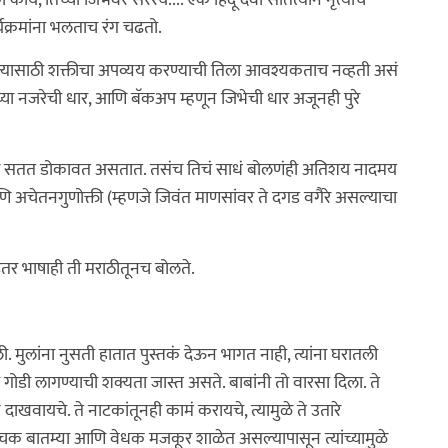
ी काय, तिच्या जिभेवर सरस्व.... एक हिंदू देवी सातत्याने नृत्याचे
क्रमांना भलताच रंग चढतो.
त्यासाठी शक्तीचा अपव्यय करण्याची तिला आवश्यकताच नव्हती असं
या नजरेची धार, आणि बॅकअप म्हणून जिभेची धार अजूनही पुरे
आणि सतत डोकावत असतात. तसंच तिचं साधं बोलणंही अतिशय नादमय
णि अचेतनगुणोक्ती (म्हणजे जिवंत माणसांवर ते दगड वगैरे असल्याचा
ा इतर भाषाही ती मराठीतूनच बोलते.
 मुलांना नुसती हातात पुस्तकं देऊन भागत नाही, त्यांना घरातली
 गोडी लागण्याची शक्यता जास्त असते. बाबांनी तो वारसा दिला. ते
ाखवायचे. ते नाटकांतूनही कामं करायचे, त्यामुळे ते उतारे
ेचक बातम्या आणि वेधक मजकूर शाळेत असल्यापासून त्यांच्यामुळे