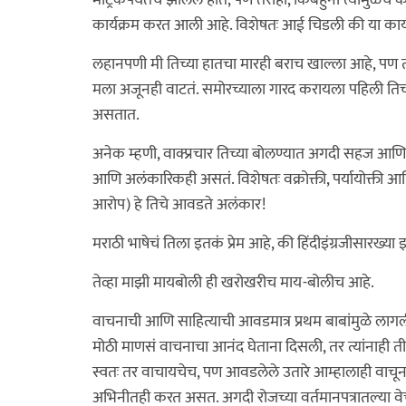
मॅट्रिकपर्यंतच झालेलं होतं, पण तरीही, किंबहुना त्यामुळेच क
कार्यक्रम करत आली आहे. विशेषतः आई चिडली की या कार्य
लहानपणी मी तिच्या हातचा मारही बराच खाल्ला आहे, पण 
मला अजूनही वाटतं. समोरच्याला गारद करायला पहिली तिच्
असतात.
अनेक म्हणी, वाक्प्रचार तिच्या बोलण्यात अगदी सहज 
आणि अलंकारिकही असतं. विशेषतः वक्रोक्ती, पर्यायोक्ती आ
आरोप) हे तिचे आवडते अलंकार!
मराठी भाषेचं तिला इतकं प्रेम आहे, की हिंदीइंग्रजीसारख्य
तेव्हा माझी मायबोली ही खरोखरीच माय-बोलीच आहे.
वाचनाची आणि साहित्याची आवडमात्र प्रथम बाबांमुळे लागली.
मोठी माणसं वाचनाचा आनंद घेताना दिसली, तर त्यांनाही ती
स्वतः तर वाचायचेच, पण आवडलेले उतारे आम्हालाही वाचून द
अभिनीतही करत असत. अगदी रोजच्या वर्तमानपत्रातल्या व