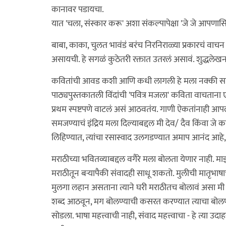
कानावर पडायचा.
यात 'चला, संस्कार करू' अशा संकल्पापेक्षा 'जे जे आपणासि 
बाबा, काका, चुलत भावंडं बरंच निरनिराळ्या प्रकारचं वाच
असायची. हे सगळं कुठेतरी रक्तात उतरलं असावं. शुद्धलेखन
कवितांची आवड कशी आणि कधी लागली हे मला नक्की सां
पाठ्यपुस्तकातली विंदांची 'पवित्र मजला' कविता वाचताना ए
प्रथम स्पष्टपणे वाटलं असं आठवतंय. गाणी ऐकतांनाही आप
समजण्याचं इंद्रिय मला दिल्याबद्दल मी देव/ दैव किंवा ज
लिहिण्यात, त्यांचा रसास्वाद उलगडण्यात अमाप आनंद आहे,
मराठीच्या भवितव्याबद्दल वगैरे मला बोलता येणार नाही. म
मराठीतून बर्‍यापैकी संवादही साधू शकतो. मुलीची मातृभाष
मुलगा लहान असताना त्याने घरी मराठीतच बोलावं असा मी आग
शब्द आठवून, मग बोलण्याची कसरत करण्यात त्याचा बोलण्
सोडला. भाषा महत्त्वाची नाही, संवाद महत्त्वाचा - हे त्या