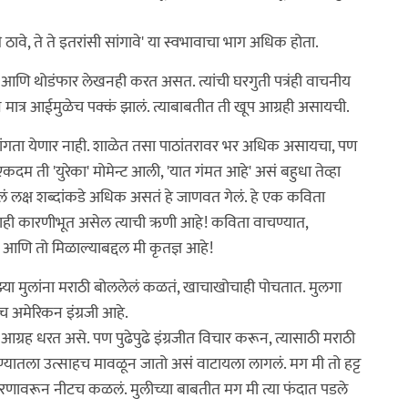
ठावे, ते ते इतरांसी सांगावे' या स्वभावाचा भाग अधिक होता.
न आणि थोडंफार लेखनही करत असत. त्यांची घरगुती पत्रंही वाचनीय
 मात्र आईमुळेच पक्कं झालं. त्याबाबतीत ती खूप आग्रही असायची.
गता येणार नाही. शाळेत तसा पाठांतरावर भर अधिक असायचा, पण
कदम ती 'युरेका' मोमेन्ट आली, 'यात गंमत आहे' असं बहुधा तेव्हा
लं लक्ष शब्दांकडे अधिक असतं हे जाणवत गेलं. हे एक कविता
े काही कारणीभूत असेल त्याची ऋणी आहे! कविता वाचण्यात,
 आणि तो मिळाल्याबद्दल मी कृतज्ञ आहे!
ाझ्या मुलांना मराठी बोललेलं कळतं, खाचाखोचाही पोचतात. मुलगा
ाच अमेरिकन इंग्रजी आहे.
्रह धरत असे. पण पुढेपुढे इंग्रजीत विचार करून, त्यासाठी मराठी
यातला उत्साहच मावळून जातो असं वाटायला लागलं. मग मी तो हट्ट
 उदाहरणावरून नीटच कळलं. मुलीच्या बाबतीत मग मी त्या फंदात पडले