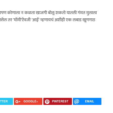
 तरी आपण कोणाला न कळता खाजगी बोलू शकतो यातली गंमत मुलाला
ेल तर 'मॉमी'ऐवजी 'आई' म्हणायचं अशीही एक लबाड खूणगाठ
ITTER
GOOGLE+
PINTEREST
EMAIL