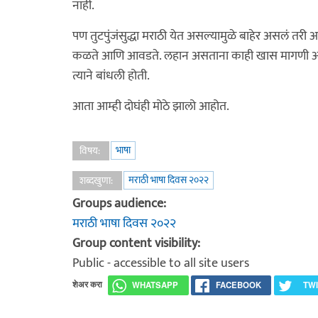
नाही.
पण तुटपुंजंसुद्धा मराठी येत असल्यामुळे बाहेर असलं
कळते आणि आवडते. लहान असताना काही खास मागणी अस
त्याने बांधली होती.
आता आम्ही दोघंही मोठे झालो आहोत.
भाषा
विषय:
मराठी भाषा दिवस २०२२
शब्दखुणा:
Groups audience:
मराठी भाषा दिवस २०२२
Group content visibility:
Public - accessible to all site users
शेअर करा
WHATSAPP
FACEBOOK
TW