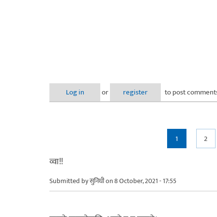
Log in
or
register
to post comment
Pages
1
2
व्वा!!
Submitted by
सुनिधी
on 8 October, 2021 - 17:55