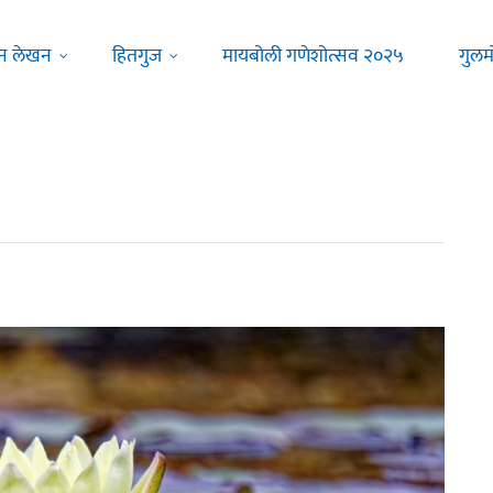
न लेखन
हितगुज
मायबोली गणेशोत्सव २०२५
गुलम