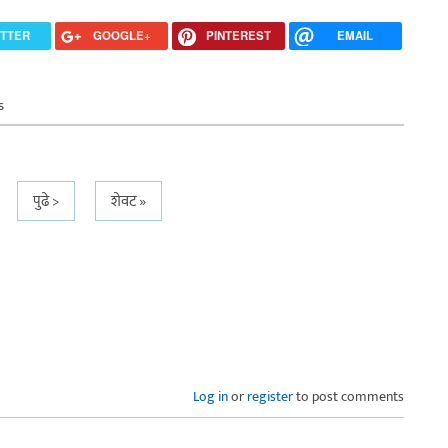
ITTER
GOOGLE+
PINTEREST
EMAIL
s
पुढे >
शेवट »
Log in
or
register
to post comments