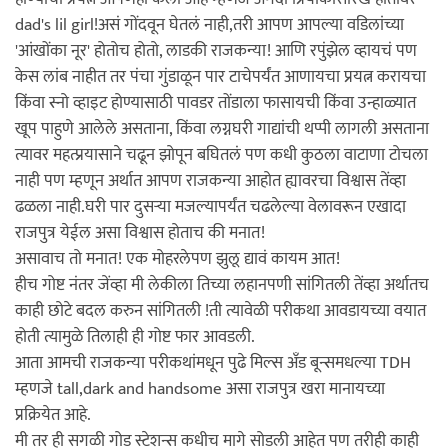
dad's lil girl!असं गोंदवून घेतलं नाही,तरी आपण आपल्या वडिलांच्या
'आंखोंका नूर' होतोच होतो, लाडकी राजकन्या! आणि रपुंझेल व्हायचं पण
केस लांब नाहीत तर पंचा गुंडाळून पार टाचेपर्यंत आणायचा प्रयत्न करायचा
किंवा स्नो व्हाइट होण्यासाठी पावडर तोंडाला फासायची किंवा उन्हाळ्यात
खूप पाहुणे आलेले असताना, किंवा लग्नघरी गाद्यांची थप्पी लागली असताना
त्यावर महत्प्रयासाने चढून झोपून बघितलं पण कधी कुठला वाटाणा टोचला
नाही पण म्हणून अर्थात आपण राजकन्या आहोत ह्यावरचा विश्वास तेंव्हा
ढळला नाही.घरी पार दुसऱ्या मजल्यापर्यंत चढलेल्या वेलावरून एखादा
राजपुत्र येईल असा विश्वास होताच की मनात!
असावाच तो मनात! एक मोहरलेपण झुलू द्यावं कायम आत!
हीच गोष्ट नंतर जेंव्हा मी लेकीला तिच्या लहानपणी सांगितली तेंव्हा अर्थातच
काही छोटे बदल करुन सांगितली !ती त्यावेळी परीकथा आवडायच्या वयात
होती त्यामुळे तिलाही ही गोष्ट फार आवडली.
आता आमची राजकन्या परीकथांमधून पुढे मिल्स अँड बून्समधल्या TDH
म्हणजे tall,dark and handsome असा राजपुत्र खरा मानायच्या
प्रक्रियेत आहे.
मी तर ही सगळी गोड स्टेशन्स कधीच मागे सोडली आहेत पण तरीही काही