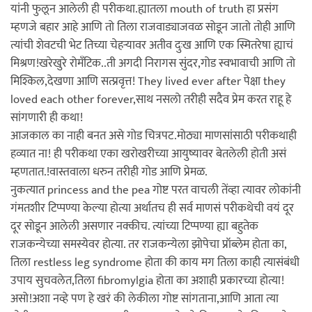
यांनी फुलून आलेली ही परीकथा.ह्यातला mouth of truth हा प्रसंग
म्हणजे बहार आहे आणि तो तिला राजवाड्याजवळ सोडून जातो तोही आणि
त्यांची शेवटची भेट तिच्या चेहऱ्यावर अतीव दुःख आणि एक स्मितरेषा ह्याचं
मिश्रण!खरेखुरे रोमँटिक..ती अगदी निरागस सुंदर,गोड स्वभावाची आणि तो
मिश्किल,देखणा आणि सत्प्रवृत्त! They lived ever after पेक्षा they
loved each other forever,साथ नसलो तरीही सदैव प्रेम करत राहू हे
सांगणारी ही कथा!
आजकाल का नाही बनत असे गोड चित्रपट.मोठ्या माणसांसाठी परीकथाही
हव्यात ना! ही परीकथा एका खरोखरीच्या आयुष्यावर बेतलेली होती असं
म्हणतात.!वास्तवाला धरुन तरीही गोड आणि प्रेमळ.
नुकत्यात princess and the pea गोष्ट परत वाचली तेंव्हा त्यावर लोकांनी
गंमतशीर टिप्पण्या केल्या होत्या अर्थातच ही सर्व माणसं परीकथेची वयं दूर
दूर सोडून आलेली असणार नक्कीच. त्यांच्या टिप्पण्या ह्या बहुतेक
राजकन्येच्या समस्येवर होत्या. तर राजकन्येला झोपेचा प्रॉब्लेम होता का,
तिला restless leg syndrome होता की काय मग तिला काही त्यासंबंधी
उपाय सुचवलेत,तिला fibromylgia होता का अशाही प्रकारच्या होत्या!
असो!अशा नव्हे पण हे खरं की लेकीला गोष्ट सांगताना,आणि आता त्या