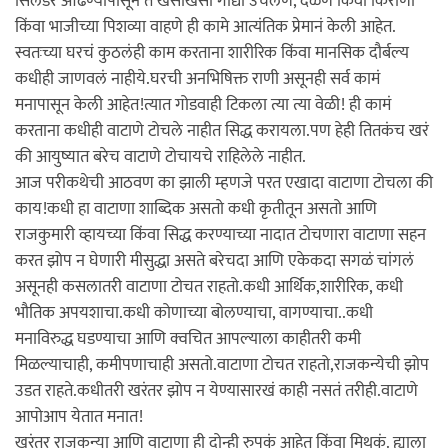
सिलेंडर ओढण्यापासून ते खसाखसा गाद्या उचलणे, दळण किंवा किराणा
किंवा भाजीच्या पिशव्या वाहणे ही कामे आत्यंतिक प्रेमानं केली आहेत.
स्वतःच्या घरचं कुठलंही काम करताना शारीरिक किंवा मानसिक दौर्बल्य
कधीही जाणवलं नाहीये.घरची अनभिषिक्त राणी असूनही सर्व कामं
मनापासून केली आहेत!त्यात गोडवाही टिकला त्या त्या वेळी! ही कामं
करताना कधीही वाटाणे टोचले नाहीत सिद्ध करायला.पण हेही तितकंच खरं
की आयुष्यात बरेच वाटाणे टोचायचे राहिलेले नाहीत.
आज परीकथेची आठवण का झाली म्हणजे परत एखादा वाटाणा टोचला की
काय!कधी हा वाटाणा शाब्दिक असतो कधी कृतीतून असतो आणि
राजकुमारी व्हायच्या किंवा सिद्ध करण्याच्या नादात टोचणारा वाटाणा सहन
करत झोप न घेणारी मीसुद्धा असते बरेचदा आणि एकेकदा सगळं चांगलं
असूनही कसलातरी वाटाणा टोचत राहतो.कधी आर्थिक,शारीरिक, कधी
भौतिक अपयशाचा.कधी कोणाच्या बोलण्याचा, वागण्याचा..कधी
मनाविरुद्ध घडण्याचा आणि क्वचित आपल्याला काहीतरी कमी
मिळल्याचाही, कमीपणाचाही असतो.वाटाणा टोचत राहतो,राजकन्येची झोप
उडत राहते.कधीतरी खरंतर झोप न येण्यासारखं काही नसतं तरीही.वाटाणे
आपोआप येतात मनात!
खरंतर राजकन्या आणि वाटाणा ही दोन्ही रुपकं आहेत किंवा मिथकं. ह्याला