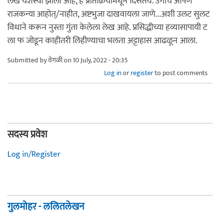
लेख यशस्वी झाला आहे, हे प्रतिक्रियांमधून दिसतंय. उगीच आपण
राजकन्या आहोत्/नाहीत, अष्टभुजा दाखवायला जाणे...अशी उलट सुलट
विधाने करून नुस्ता गुंता केलेला लेख आहे. प्रसिद्धीच्या हव्यासापायी ट
ला फ जोडून काहीतरी लिहीण्याचा भलता अट्टाहास आढळून आला.
Submitted by
वेगळी
on 10 July, 2022 - 20:35
Log in
or
register
to post comments
सदस्य प्रवेश
Log in/Register
गुलमोहर - ललितलेखन