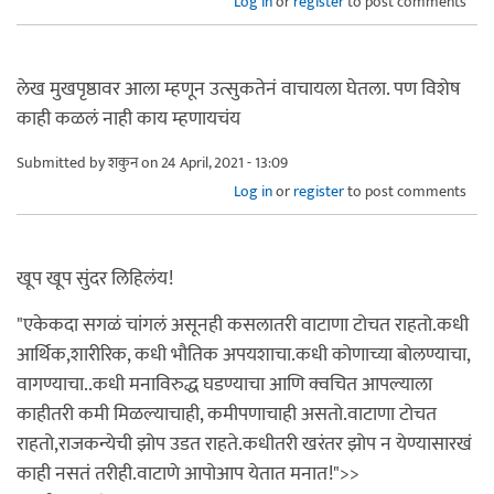
Log in
or
register
to post comments
लेख मुखपृष्ठावर आला म्हणून उत्सुकतेनं वाचायला घेतला. पण विशेष
काही कळलं नाही काय म्हणायचंय
Submitted by
शकुन
on 24 April, 2021 - 13:09
Log in
or
register
to post comments
खूप खूप सुंदर लिहिलंय!
"एकेकदा सगळं चांगलं असूनही कसलातरी वाटाणा टोचत राहतो.कधी
आर्थिक,शारीरिक, कधी भौतिक अपयशाचा.कधी कोणाच्या बोलण्याचा,
वागण्याचा..कधी मनाविरुद्ध घडण्याचा आणि क्वचित आपल्याला
काहीतरी कमी मिळल्याचाही, कमीपणाचाही असतो.वाटाणा टोचत
राहतो,राजकन्येची झोप उडत राहते.कधीतरी खरंतर झोप न येण्यासारखं
काही नसतं तरीही.वाटाणे आपोआप येतात मनात!">>