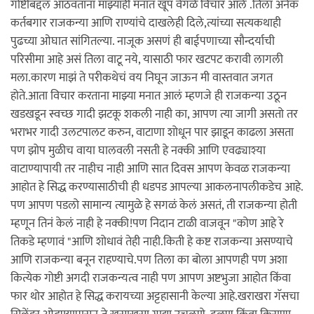
गोष्टीबद्दल आठवताना माझ्याही मनात खूप वेगळे विचार आले .तिला अनेक
कर्तबगार राजकन्या आणि राण्यांचे दाखलेही दिले,त्यांच्या सत्यकथाही
पुढच्या ओघात सांगितल्या. नाजूक असणं ही बाईपणाच्या सौन्दर्याची
परिसीमा आहे असं तिला वाटू नये, यासाठी फार खटपट करावी लागली
मला.कारण माझं ते परीकथेचं वय निघून जाऊन मी वास्तवात जगत
होते.आता विचार करताना माझ्या मनात आलं म्हणजे ही राजकन्या उठून
खडखडून स्वच्छ गादी झटकू शकली नाही का, आपण त्या जागी असतो तर
भराभर गादी उलटपालट करुन, वाटाणा शोधून पार झाडून काढला असता
पण झोप मुळीच वाया घालवली नसती हे नक्की आणि एवढ्याश्या
वाटाण्यापायी तर नाहीच नाही आणि सात दिवस आपण केवळ राजकन्या
आहोत हे सिद्ध करण्यासाठीची ही धडपड आपल्या आकलनापलीकडेच आहे.
पण आपण पडलो सामान्य त्यामुळे हे सगळं केलं असतं, ती राजकन्या होती
म्हणून तिनं केलं नाही हे नक्की!पण निदान टाळी वाजवून "कोण आहे रे
तिकडे म्हणावं "आणि शोधावं तेही नाही.किती हे कष्ट राजकन्या असण्याचे
आणि राजकन्या बनून राहण्याचे.पण तिला का बोला आपणही पण अशा
कित्येक गोष्टी अगदी राजकन्यत्व नाही पण आपण अष्टभुजा आहोत किंवा
फार थोर आहोत हे सिद्ध करायच्या अट्टहासानी केल्या आहे.खराखरा गॅसचा