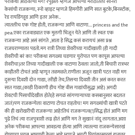
परीकथा आठवल्या मग! रपुंझेल म्हणजे आपल्या मराठीतली सोनेरी
केसांची राजकन्या, स्नो व्हाइट म्हणजे हिमगौरी आणि सात बुटके,बिनस्टॉक,
रेड रायडिंगहूड आणि इतर अनेक..
त्यातलीच एक गोष्ट होती, राजकन्या आणि वाटाणा... princess and the
pea.एका राजवाड्यात एक मुलगी भिजून येते आणि ती स्वतः एक
राजकन्या आहे असं सांगते ,आता हे सिद्ध कसं करायचं असा प्रश्न
राजघराण्याला पडतो.मग रात्री तिच्या शेवरीच्या गादीखाली (ही गादी
शेवरीची बरं का! परीकथा सगळ्या घडणार युरोपात पण कापूस आपल्या
शेवरीचा)तर तिच्या गादीखाली एक वाटाणा ठेवला जातो,ती बिचारी रात्रभर
काहीतरी टोचतं आहे म्हणून तळमळते.राणीला अजून खात्री पटत नाही मग
दुसऱ्या दिवशी दोन गाद्या, तरीही तेच,तिसऱ्या दिवशी तीन असं करत करत
सात गाद्या,(काही ठिकाणी हीच गोष्ट वीस गाद्यांचीसुद्धा आहे) अगदी
शेवटची पिसाचीदेखील होते(हे सगळं सांगणाऱ्याच्या कसबानुसार बदलत
जातं)पण राजकन्येला वाटाणा टोचत राहतोच! मग सगळ्यांची खात्री पटते
की ही खरोखरीची राजकन्या आहे!तिचं राजकन्यत्व(!)सिद्ध होतं आणि मग
पुढे तिचं त्या राजपुत्राशी लग्न होतं आणि मग ते सुखानं नांदू लागतात.अशा
अनेक परीकथा आपल्या आवडत्या होत्या आणि त्यातल्या राजकन्येसारखं
होण्याचा प्रयत्न आपणही केला आहे म्हणजे अगदी प्रियांकासारखं हातावर