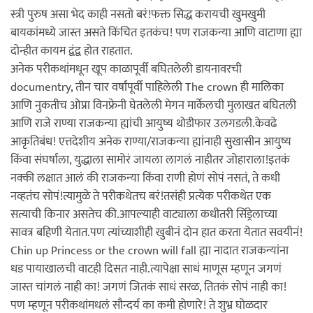
स्त्री पुरुष असा भेद काही नसतो बरं!फक्त सिद्ध करायची खुमखुमी
बायकांमध्ये जास्त असते किंचित इतकंच! पण राजकन्या आणि वाटाणा ह्या
दोन्हीत कायम द्वंद्व होत राहतात.
अनेक परीकथांमधून खूप काळापूर्वी बघितलेली डायनावरची
documentry, तीन चार वर्षांपूर्वी पाहिलेली The crown ही मालिका
आणि नुकतीच ओप्रा विनफ्रेनी घेतलेली मेगन मार्केलची मुलाखत बघितली
आणि राजे राण्या राजकन्या ह्यांची आयुष्य थोडीफार उलगडली.केवढे
आकृतिबंध! एत्तदेशीय अनेक राण्या/राजकन्या ह्यांनाही सुखासीन आयुष्य
किंवा संघर्षाला, युद्धाला सामोरं जायला लागलं नाहीतर जोहाराला!इतकं
नक्की लक्षात आलं की राजकन्या किंवा राणी होणं सोपं नसतं, ते कधी
नव्हतंच सोपं!त्यामुळे ते परीकथेतच बरं!तसंही प्रत्येक परीकथेत एक
सत्याची किनार असतेच की.आपल्याही वाट्याला कधीतरी सिंड्रेलाच्या
सावत्र बहिणी येतात.पण त्यांच्याशीही खुबीनं दोन हात करता येतात सवयीनं!
Chin up Princess or the crown will fall ह्या नादात राजकन्यांना
धड पायाखालची वाटही दिसत नाही.त्यापेक्षा साधं माणूस म्हणून जगणं
जास्त चांगलं नाही का! जगणं जितकं साधं सरळ, तितकं सोपं नाही का!
पण म्हणून परीकथांमधलं सौन्दर्य का कमी होणारे! ते शुभ्र घोळदार