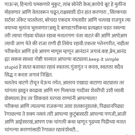
गाऊन्स, हिऱ्याचे चमकणारे मुकुट, लांब सोनेरी केस,काचेचे बूट हे मुलींना
मोहवणार आणि वेलावरून चढून,राक्षसाशी दोन हात करणारा , सिल्कच्या
शर्टवर जॅकेट घातलेला, बरेचदा एकदम गंमतशीर आणि चलाख राजपुत्र त्या
वयाच्या मुलांना भुलवणार!असू दे बापडा!परीकथा प्रत्यक्षात घडत नसल्या
तरी त्याचा गोडवा घोळत रहावा मनात!पण नंतर वाटतं की आणि आपोआप
त्याची जाण येते की राजा राणी ही तिथेच रहावी.एकतर पत्तेनगरीत, नाहीतर
परीकथेत आणि इथे आपण माणूस म्हणून आनंदानं जगावं.कष्ट,प्रेम,आनंद
ह्या सकस साध्या गोष्टी याव्यात आपल्या वाट्याला.keep it simple
stupid हे सतत बजावत रहावं स्वतःला.गुंतागुंत न करता, स्वतःला सदैव
सिद्ध न करता जगावं निश्चित.
भलतेच वाटणे टोचून घेऊच नयेत, आलाच एखादा वाटाणा वाट्याला तर
चांगला झाडून काढावा आणि मग पिसाच्या गादीवर शेवरीची उशी घ्यावी
डोक्याला.हेच तर शिकवलं घरच्या राण्यांनी आपल्याला!
परीकथा आणि त्यातल्या राजकन्या जशा शतकानुशतकं, पिढ्यानपिढ्या
रेंगाळल्या ते शक्य नसलं तरी आपल्या कुटुंबासाठी आपल्या पणजी,आजी
आणि आईसारखं,आपण एक चांगली कथा म्हणून पुढच्या पिढीच्या मनात
चांगल्या कारणांसाठी रेंगाळत रहावं!शेवटी...