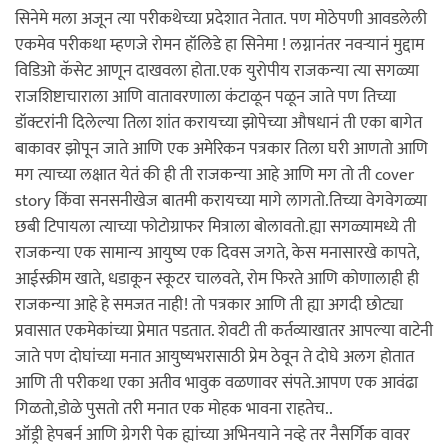
सिनेमे मला अजून त्या परीकथेच्या प्रदेशात नेतात. पण मोठेपणी आवडलेली
एकमेव परीकथा म्हणजे रोमन हॉलिडे हा सिनेमा ! लग्नानंतर नवऱ्यानं मुद्दाम
विडिओ कॅसेट आणून दाखवला होता.एक युरोपीय राजकन्या त्या सगळ्या
राजशिष्टाचाराला आणि वातावरणाला कंटाळून पळून जाते पण तिच्या
डॉक्टरांनी दिलेल्या तिला शांत करायच्या झोपेच्या औषधानं ती एका बागेत
बाकावर झोपून जाते आणि एक अमेरिकन पत्रकार तिला घरी आणतो आणि
मग त्याच्या लक्षात येतं की ही ती राजकन्या आहे आणि मग तो ती cover
story किंवा सनसनीखेज बातमी करायच्या मागे लागतो.तिच्या वेगवेगळ्या
छबी टिपायला त्याच्या फोटोग्राफर मित्राला बोलावतो.ह्या सगळ्यामध्ये ती
राजकन्या एक सामान्य आयुष्य एक दिवस जगते, केस मनासारखे कापते,
आईस्क्रीम खाते, धडाकून स्कूटर चालवते, रोम फिरते आणि कोणालाही ही
राजकन्या आहे हे समजत नाही! तो पत्रकार आणि ती ह्या अगदी छोट्या
प्रवासात एकमेकांच्या प्रेमात पडतात. शेवटी ती कर्तव्याखातर आपल्या वाटेनी
जाते पण दोघांच्या मनात आयुष्यभरासाठी प्रेम ठेवून ते दोघे अलग होतात
आणि ती परीकथा एका अतीव भावुक वळणावर संपते.आपण एक आवंढा
गिळतो,डोळे पुसतो तरी मनात एक मोहक भावना राहतेच..
ऑड्री हेपबर्न आणि ग्रेगरी पेक ह्यांच्या अभिनयाने नव्हे तर नैसर्गिक वावर