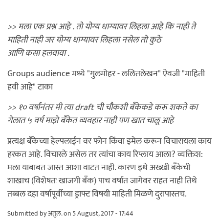
>> मला एक प्रश्न आहे . तो योग्य धाग्यावर लिहला आहे कि नाही ते
माहिती नाही जर योग्य धाग्यावर लिहला नसेल तो कुठे
आणि कसा हलवावा .
Groups audience मध्ये "गुलमोहर - ललितलेखन" ऐवजी "माहिती
हवी आहे" टाका
>> १० वर्षांनंतर मी त्या draft ची चौकशी बँकेकडे करू शकते का
गेलात ५ वर्ष माझे बँकेत व्यवहार नाही पण खात चालू आहे
प्रत्यक्ष बँकेच्या हेल्पलाईन वर फोन किंवा इमेल करून विचारायला काय
हरकत आहे. विचारले असेल तर त्यांचा काय रिप्लाय आला? व्यक्तिश:
मला याबाबत जास्त आशा वाटत नाही. कारण इथे अख्खी बँकेची
शाखाच (विशेषतः खाजगी बँक) पाच वर्षात जागेवर राहत नाही तिथे
तब्बल दहा वर्षापूर्वीच्या ड्राफ्ट विषयी माहिती मिळणे दुरापास्तच.
Submitted by
अतुल.
on 5 August, 2017 - 17:44