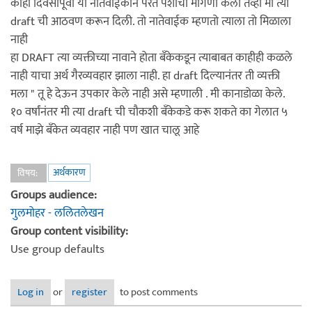
काही दिवसापूर्वी या नातेवाईकाने परत पैशाची मागणी केली तेंव्हा मी त्या
draft ची आठवण करून दिली. तो नातेवाईक म्हणतो त्याला तो मिळाला
नाही
हा DRAFT त्या व्यक्तीच्या नावाने होता बँकेकडून त्याबाबत काहीही कळले
नाही याचा अर्थ गैरव्यवहार झाला नाही. हा draft दिल्यानंतर ती व्यक्ती
मला " तू हे देऊन उपकार केले नाही असे म्हणाली . मी कानाडोळा केले.
१० वर्षांनंतर मी त्या draft ची चौकशी बँकेकडे करू शकते का गेलात ५
वर्ष माझे बँकेत व्यवहार नाही पण खात चालू आहे
अर्थकारण
विषय:
Groups audience:
गुलमोहर - ललितलेखन
Group content visibility:
Use group defaults
Log in
or
register
to post comments