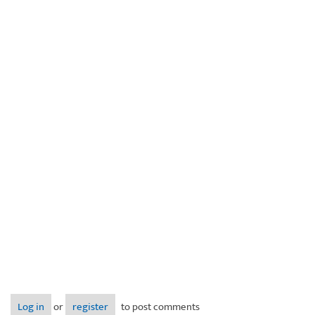
Log in
or
register
to post comments