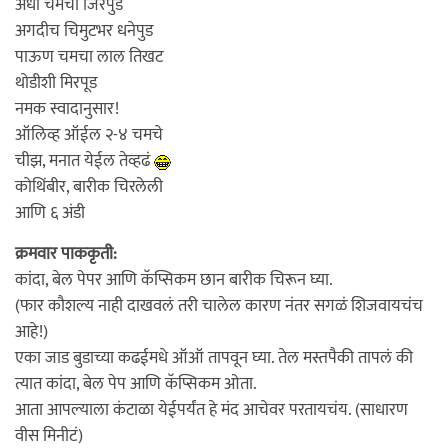
अर्धा चमचा जिरेपुड
अगदीच चिमुटभर धनेपुड
पाऊण चमचा लाल तिखट
थोडीशी मिरपूड
नमक स्वादानुसार!
ऑलिव्ह ऑईल २-४ चमचे
चीझ, मनात येईल तेव्हढं
कोथिंबीर, बारीक चिरलेली
आणि ६ अंडी
क्रमवार पाककृती:
कांदा, बेल पेपर आणि कॅप्सिकम छान बारीक चिरून घ्या.
(फार कौशल्य नाही दाखवलं तरी चालेल कारण नंतर सगळं शिजवायचंच
आहे!)
एका जाड बुडाच्या कढईमधे ऑऑ तापवून घ्या. तेल मस्तपैकी तापलं की
त्यात कांदा, बेल पेप आणि कॅप्सिकम ओता.
आता आपल्याला कंटाळा येईपर्यंत हे मंद आचेवर परतायचंय. (साधारण
वीस मिनीटं)