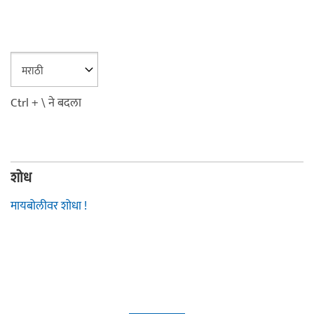
Ctrl + \ ने बदला
शोध
मायबोलीवर शोधा !