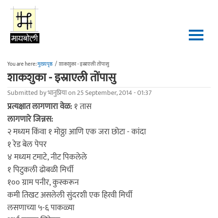
Skip to main content
You are here:
मुख्यपृष्ठ
/
शाकशुका - इस्राएली तोंपासु
शाकशुका - इस्राएली तोंपासु
Submitted by
भानुप्रिया
on 25 September, 2014 - 01:37
प्रत्यक्षात लागणारा वेळ:
१ तास
लागणारे जिन्नस:
२ मध्यम किंवा १ मोठ्ठा आणि एक जरा छोटा - कांदा
१ रेड बेल पेपर
४ मध्यम टमाटे, नीट पिकलेले
१ पिटुकली ढोबळी मिर्ची
१०० ग्राम पनीर, कुस्करून
कमी तिखट असलेली सुंदरशी एक हिरवी मिर्ची
लसणाच्या ५-६ पाकळ्या