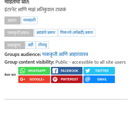
माहितीचा स्रोत:
इंटरनेट आणि माझं अतिकुशल टाळकं
मांसाहारी
आहार:
अंड्यांचे प्रकार
चिकनचे (कोंबडी) प्रकार
पाककृती प्रकार:
अंडी
तोंपासु
शब्दखुणा:
Groups audience:
पाककृती आणि आहारशास्त्र
Group content visibility:
Public - accessible to all site users
WHATSAPP
FACEBOOK
TWITTER
शेअर करा
GOOGLE+
PINTEREST
EMAIL