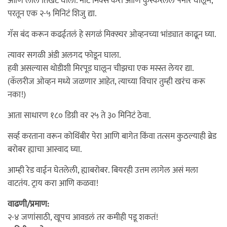
आणि लाल तिखट घाला. नीट मिक्स करा आणि कुस्करलेलं पनीर घालून,
परतून एक २-५ मिनिटं शिजु द्या.
गॅस बंद करून कढईतलं हे सगळं मिक्स्चर ओव्हनच्या भांड्यात काढून घ्या.
त्यावर सगळी अंडी अलगद फोडून घाला.
हवी असल्यास थोडीशी मिरपूड घालून चीझचा एक मस्स्त लेयर द्या.
(कॅलरीज ओव्हन मध्ये जळणार आहेत, त्याच्या विचार तुम्ही खरंच करू
नका!)
आता साधारण १८० डिग्री वर २५ ते ३० मिनिटं ठेवा.
सर्व्ह करताना वरून कोथिंबीर पेरा आणि बागेत किंवा तत्सम कुठल्याही ब्रेड
बरोबर ह्याचा आस्वाद घ्या.
आम्ही रेड वाईन घेतलेली, ह्याबरोबर. बियरही उत्तम लागेल असं मला
वाटतंय. ट्राय करा आणि कळवा!
वाढणी/प्रमाण:
२-४ जणांसाठी, खूपच आवडलं तर कमीही पडू शकतं!